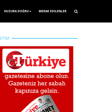
HUZURA DOĞRU
MERAK EDILENLER
NITIM