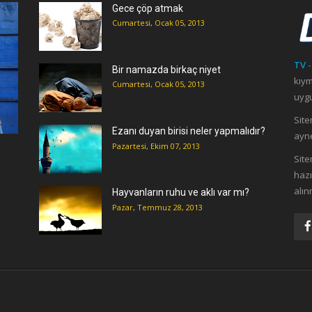
Gece çöp atmak
Cumartesi, Ocak 05, 2013
TV -
Bir namazda birkaç niyet
kıym
Cumartesi, Ocak 05, 2013
uygu
Site
Ezanı duyan birisi neler yapmalıdır?
ayne
Pazartesi, Ekim 07, 2013
ı
Site
hazı
alın
Hayvanların ruhu ve aklı var mı?
Pazar, Temmuz 28, 2013