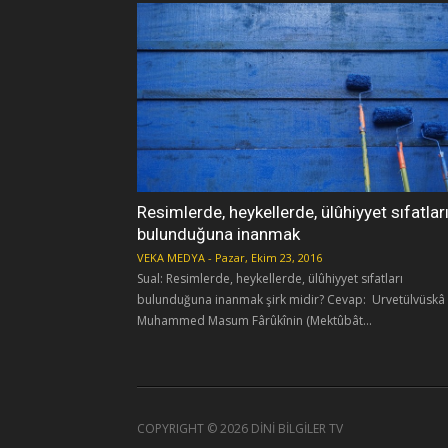
Resimlerde, heykellerde, ülûhiyyet sıfatlar
bulunduğuna inanmak
VEKA MEDYA
-
Pazar, Ekim 23, 2016
Sual: Resimlerde, heykellerde, ülûhiyyet sıfatları
bulunduğuna inanmak şirk midir? Cevap: Urvetülvüskâ
Muhammed Masum Fârûkînin (Mektûbât...
COPYRIGHT ©
2026 DİNİ BİLGİLER TV