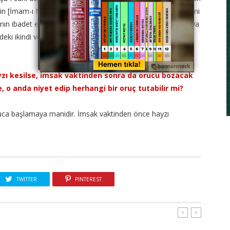
eyn’in [İmam-ı Muhammed ile İmam-ı Ebu Yusuf’un] kavline, yani
anın ibadet ederken, kendi mezhebindeki tercih edilen fetvaya
eki ikindi ve yatsı vaktinden önce kılması gerekir.
ayzı kesilse, imsak vaktinden sonra da orucu bozacak
, o anda niyet edip herhangi bir oruç tutabilir mi?
ruca başlamaya manidir. İmsak vaktinden önce hayzı
TWITTER
PINTEREST