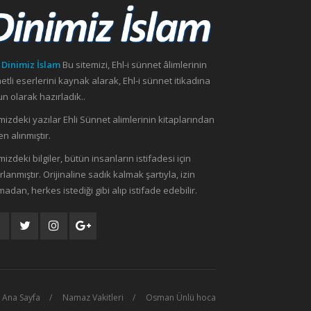
 Dinimiz İslam
Bu sitemizi, Ehl-i sünnet âlimlerinin
etli eserlerini kaynak alarak, Ehl-i sünnet itikadına
n olarak hazırladık..
mizdeki yazılar Ehli Sünnet alimlerinin kitaplarından
n alınmıştır.
mizdeki bilgiler, bütün insanların istifadesi için
rlanmıştır. Orijinaline sadık kalmak şartıyla, izin
madan, herkes istediği gibi alıp istifade edebilir.
Ana Sayfa
Namaz Vakitleri
Osman Ünlü hoca