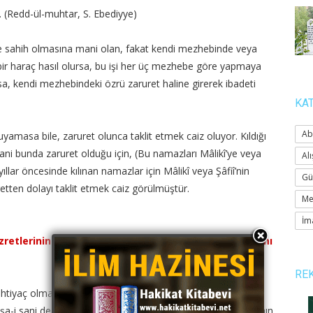
. (Redd-ül-muhtar, S. Ebediyye)
e sahih olmasına mani olan, fakat kendi mezhebinde veya
ir haraç hasıl olursa, bu işi her üç mezhebe göre yapmaya
, kendi mezhebindeki özrü zaruret haline girerek ibadeti
KA
Ab
 uyamasa bile, zaruret olunca taklit etmek caiz oluyor. Kıldığı
ni bunda zaruret olduğu için, (Bu namazları Mâlikî’ye veya
Alı
yıllar öncesinde kılınan namazlar için Mâlikî veya Şâfiî’nin
Gü
etten dolayı taklit etmek caiz görülmüştür.
Me
İm
zretlerinin kavline uyarak, öğleyi asr-ı evvelde, akşamı
RE
e, ihtiyaç olmadan kılamaz. Asr-ı sani, İmam-ı a’zam
. İşa-i sani de, İmam-ı a’zam hazretlerine göre, yatsı namazının