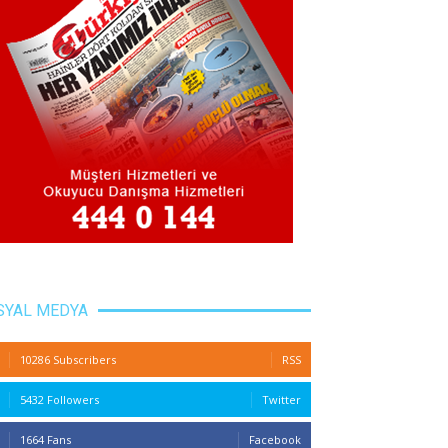
SYAL MEDYA
10286 Subscribers
RSS
5432 Followers
Twitter
1664 Fans
Facebook