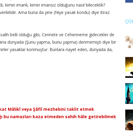
ydı, kimin imanlı, kimin imansız olduğunu nasıl bilecektik?
verilebilir. Ama buna da yine (Niye yasak kondu) diye itiraz
ÇO
k salih belli olduğu gibi, Cennete ve Cehenneme gidecekler de
bana dünyada (Şunu yapma, bunu yapma) denmemişti diye bir
rler yasaklar konmuştur. Bunlara riayet eden, dünyada da,
akat Mâlikî veya Şâfiî mezhebini taklit etmek
dığı bu namazları kaza etmeden sahih hâle getirebilmek