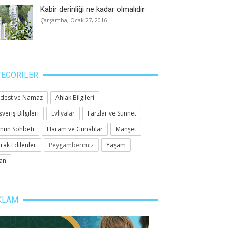
Kabir derinliği ne kadar olmalıdır
Çarşamba, Ocak 27, 2016
TEGORILER
dest ve Namaz
Ahlak Bilgileri
şveriş Bilgileri
Evliyalar
Farzlar ve Sünnet
nün Sohbeti
Haram ve Günahlar
Manşet
rak Edilenler
Peygamberimiz
Yaşam
an
KLAM