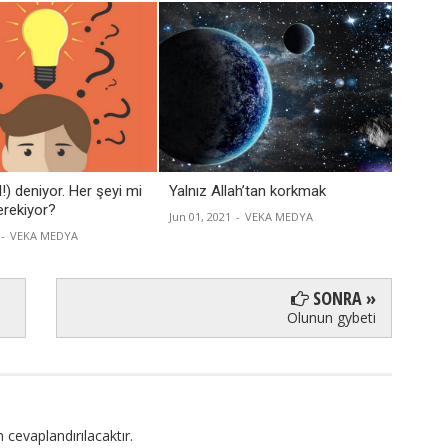
l!) deniyor. Her şeyi mi
Yalnız Allah’tan korkmak
Büyüde
rekiyor?
Jun 01, 2021
-
VEKA MEDYA
Apr 16, 
-
VEKA MEDYA
SONRA »
Olunun gybeti
 cevaplandırılacaktır.