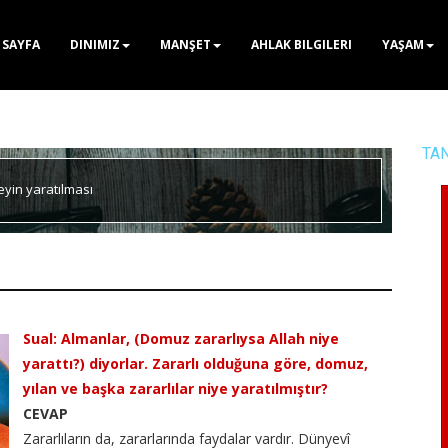
 SAYFA
DINIMIZ
MANŞET
AHLAK BILGILERI
YAŞAM
TA
şeyin yaratılması
Sual: Almanlar, (Domuz zararlıysa Allah niye
yarattı?) diyorlar. Zararlı olduğuna göre, domuz,
yılan ve başka zararlılar niye yaratılmıştır?
CEVAP
Zararlıların da, zararlarında faydalar vardır. Dünyevî