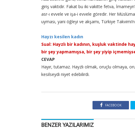
giriş vaktidir. Fakat bu iki vakitte fetva, İmam
asr-ı evvele ve işa-i evvele göredir. Her Müslüm
uyması, yani öğleyi ve akşamı, Türkiye Takvimi’nd
Hayzı kesilen kadın
Sual: Hayzlı bir kadının, kuşluk vaktinde h
bir şey yapmamışsa, bir şey yiyip içmemişse
CEVAP
Hayır, tutamaz. Hayzlı olmak, oruçlu olmaya, o
kesilseydi niyet edebilirdi.
FACEBOOK
BENZER YAZILARIMIZ