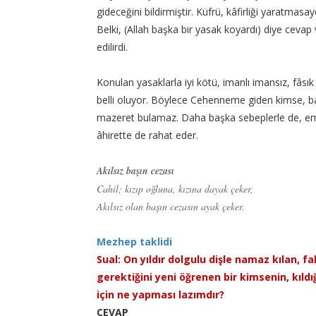
gideceğini bildirmiştir. Küfrü, kâfirliği yaratmasa
Belki, (Allah başka bir yasak koyardı) diye cevap 
edilirdi.
Konulan yasaklarla iyi kötü, imanlı imansız, fâsı
belli oluyor. Böylece Cehenneme giden kimse, 
mazeret bulamaz. Daha başka sebeplerle de, emi
âhirette de rahat eder.
Akılsız başın cezası
Cahil; kızıp oğluna, kızına dayak çeker,
Akılsız olan başın cezasın ayak çeker.
Mezhep taklidi
Sual: On yıldır dolgulu dişle namaz kılan, f
gerektiğini yeni öğrenen bir kimsenin, kıl
için ne yapması lazımdır?
CEVAP