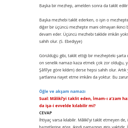
Başka bir mezhep, amelden sonra da taklit edilir
Başka mezhebi taklit ederken, o işin o mezhept
diğer bir üçüncü mezhepte mani olmayan ikinci b
devam eder. Üçüncü mezhebi taklide imkân yoksa
sahih olur. (S. Ebediyye)
Görüldüğü gibi, taklit ettiği bir mezhepteki şarta
on senelik namazı kaza etmek çok zor olduğu, ya
Şâfiî’ye göre kıldım) derse hepsi sahih olur. Artık 
şartlarına riayet etme imkânı da yoktur. Bu zarur
Öğle ve akşam namazı
Sual: Mâlikî’yi taklit eden, İmam-ı a’zam ha
da işa-i evvelde kılabilir mi?
CEVAP
İhtiyaç varsa kılabilir. Mâlikî'yi taklit etmeyen d
hazretlerine göre, ikindi namazının giriş vaktidir