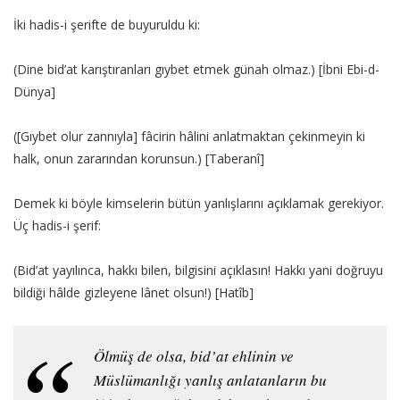
İki hadis-i şerifte de buyuruldu ki:
(Dine bid’at karıştıranları gıybet etmek günah olmaz.) [İbni Ebi-d-
Dünya]
([Gıybet olur zannıyla] fâcirin hâlini anlatmaktan çekinmeyin ki
halk, onun zararından korunsun.) [Taberanî]
Demek ki böyle kimselerin bütün yanlışlarını açıklamak gerekiyor.
Üç hadis-i şerif:
(Bid’at yayılınca, hakkı bilen, bilgisini açıklasın! Hakkı yani doğruyu
bildiği hâlde gizleyene lânet olsun!) [Hatîb]
Ölmüş de olsa, bid’at ehlinin ve
Müslümanlığı yanlış anlatanların bu