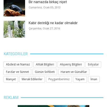
Bir namazda birkaç niyet
Cumartesi, Ocak 05, 2013
Kabir derinliği ne kadar olmalıdır
Çarşamba, Ocak 27, 2016
KATEGORILER
Abdest ve Namaz
Ahlak Bilgileri
Alışveriş Bilgileri
Evliyalar
Farzlar ve Sünnet
Günün Sohbeti
Haram ve Günahlar
Manşet
Merak Edilenler
Peygamberimiz
Yaşam
İman
REKLAM