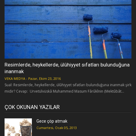
Resimlerde, heykellerde, ülûhiyyet sıfatları bulunduğuna
inanmak
VEKA MEDYA
-
Pazar, Ekim 23, 2016
Sual: Resimlerde, heykellerde, ülûhiyyet sıfatları bulunduğuna inanmak şirk
midir? Cevap: Urvetülvüskâ Muhammed Masum Fârûkînin (Mektûbât...
ÇOK OKUNAN YAZILAR
Gece çöp atmak
Cumartesi, Ocak 05, 2013