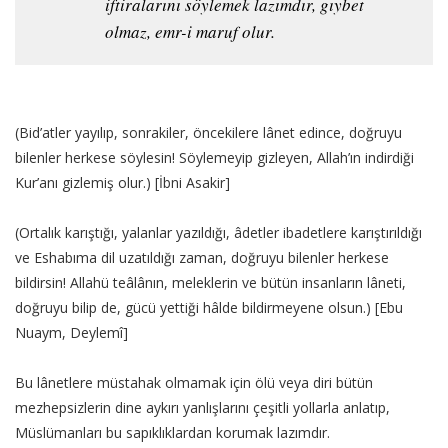
iftiralarını söylemek lazımdır, gıybet
olmaz, emr-i maruf olur.
(Bid’atler yayılıp, sonrakiler, öncekilere lânet edince, doğruyu
bilenler herkese söylesin! Söylemeyip gizleyen, Allah’ın indirdiği
Kur’anı gizlemiş olur.) [İbni Asakir]
(Ortalık karıştığı, yalanlar yazıldığı, âdetler ibadetlere karıştırıldığı
ve Eshabıma dil uzatıldığı zaman, doğruyu bilenler herkese
bildirsin! Allahü teâlânın, meleklerin ve bütün insanların lâneti,
doğruyu bilip de, gücü yettiği hâlde bildirmeyene olsun.) [Ebu
Nuaym, Deylemî]
Bu lânetlere müstahak olmamak için ölü veya diri bütün
mezhepsizlerin dine aykırı yanlışlarını çeşitli yollarla anlatıp,
Müslümanları bu sapıklıklardan korumak lazımdır.