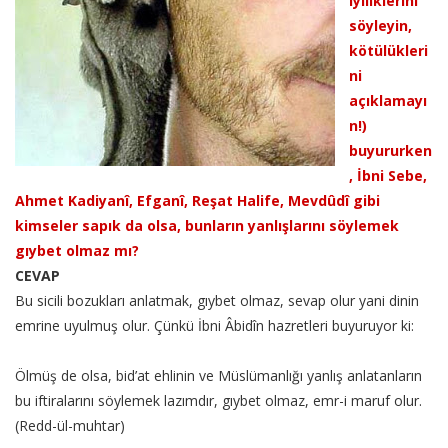
iyiliklerini
söyleyin,
kötülükleri
ni
açıklamayı
n!)
buyururken
, İbni Sebe,
Ahmet Kadiyanî, Efganî, Reşat Halife, Mevdûdî gibi
kimseler sapık da olsa, bunların yanlışlarını söylemek
gıybet olmaz mı?
CEVAP
Bu sicili bozukları anlatmak, gıybet olmaz, sevap olur yani dinin
emrine uyulmuş olur. Çünkü İbni Âbidîn hazretleri buyuruyor ki:
Ölmüş de olsa, bid’at ehlinin ve Müslümanlığı yanlış anlatanların
bu iftiralarını söylemek lazımdır, gıybet olmaz, emr-i maruf olur.
(Redd-ül-muhtar)