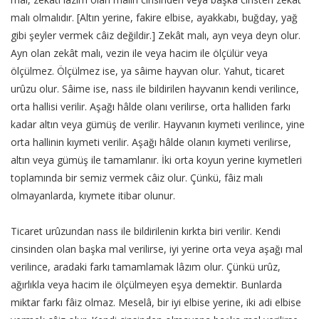
malı olmalıdır. [Altın yerine, fakire elbise, ayakkabı, buğday, yağ
gibi şeyler vermek câiz değildir.] Zekât malı, ayn veya deyn olur.
Ayn olan zekât malı, vezin ile veya hacim ile ölçülür veya
ölçülmez. Ölçülmez ise, ya sâime hayvan olur. Yahut, ticaret
urûzu olur. Sâime ise, nass ile bildirilen hayvanın kendi verilince,
orta hallisi verilir. Aşağı hâlde olanı verilirse, orta halliden farkı
kadar altın veya gümüş de verilir. Hayvanın kıymeti verilince, yine
orta hallinin kıymeti verilir. Aşağı hâlde olanın kıymeti verilirse,
altın veya gümüş ile tamamlanır. İki orta koyun yerine kıymetleri
toplamında bir semiz vermek câiz olur. Çünkü, fâiz malı
olmayanlarda, kıymete itibar olunur.
Ticaret urûzundan nass ile bildirilenin kırkta biri verilir. Kendi
cinsinden olan başka mal verilirse, iyi yerine orta veya aşağı mal
verilince, aradaki farkı tamamlamak lâzım olur. Çünkü urûz,
ağırlıkla veya hacim ile ölçülmeyen eşya demektir. Bunlarda
miktar farkı fâiz olmaz. Meselâ, bir iyi elbise yerine, iki adi elbise