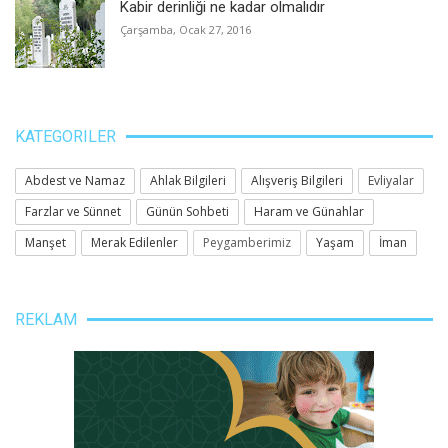
Kabir derinliği ne kadar olmalıdır
Çarşamba, Ocak 27, 2016
KATEGORILER
Abdest ve Namaz
Ahlak Bilgileri
Alışveriş Bilgileri
Evliyalar
Farzlar ve Sünnet
Günün Sohbeti
Haram ve Günahlar
Manşet
Merak Edilenler
Peygamberimiz
Yaşam
İman
REKLAM