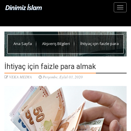
Ana Sayfa
Alışveriş Bilgileri
İhtiyaç için faizle para
almak
İhtiyaç için faizle para almak
VEKA MEDYA
Perşembe, Eylül 03, 2020