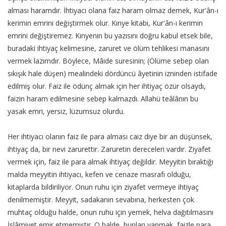
alması haramdır. İhtiyacı olana faiz haram olmaz demek, Kur'ân-ı
kerimin emrini değiştirmek olur. Kınye kitabı, Kur'ân-ı kerimin
emrini değiştiremez. Kınyenin bu yazısını doğru kabul etsek bile,
buradaki ihtiyaç kelimesine, zaruret ve ölüm tehlikesi manasını
vermek lazımdır. Böylece, Mâide suresinin; (Ölüme sebep olan
sıkışık hale düşen) mealindeki dördüncü âyetinin izninden istifade
edilmiş olur. Faiz ile ödünç almak için her ihtiyaç özür olsaydı,
faizin haram edilmesine sebep kalmazdı. Allahü teâlânın bu
yasak emri, yersiz, lüzumsuz olurdu.
Her ihtiyacı olanın faiz ile para alması caiz diye bir an düşünsek,
ihtiyaç da, bir nevi zarurettir. Zaruretin dereceleri vardır. Ziyafet
vermek için, faiz ile para almak ihtiyaç değildir. Meyyitin bıraktığı
malda meyyitin ihtiyacı, kefen ve cenaze masrafı olduğu,
kitaplarda bildiriliyor. Onun ruhu için ziyafet vermeye ihtiyaç
denilmemiştir. Meyyit, sadakanın sevabına, herkesten çok
muhtaç olduğu halde, onun ruhu için yemek, helva dağıtılmasını
İslâmiyet emir etmemiştir. O halde, bunları yapmak, faizle para