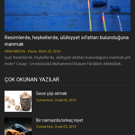
Resimlerde, heykellerde, ülûhiyyet sıfatları bulunduğuna
inanmak
VEKA MEDYA
-
Pazar, Ekim 23, 2016
Sual: Resimlerde, heykellerde, ülûhiyyet sıfatları bulunduğuna inanmak şirk
midir? Cevap: Urvetülvüskâ Muhammed Masum Fârûkînin (Mektûbât...
ÇOK OKUNAN YAZILAR
Gece çöp atmak
Cumartesi, Ocak 05, 2013
Bir namazda birkaç niyet
Cumartesi, Ocak 05, 2013