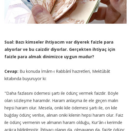
Sual: Bazı kimseler ihtiyacım var diyerek faizle para
alıyorlar ve bu caizdir diyorlar. Gerçekten ihtiyaç için
faizle para almak dinimizce uygun mudur?
Cevap:
Bu konuda İmâm-ı Rabbânî hazretleri, Mektûbât
kitabında buyuruyor ki:
"Daha fazlasını ödemesi şartı ile ödünç vermek faizdir. Böyle
olan sözleşme haramdır. Haram anlaşma ile ele geçen malın
hepsi haram olur. Mesela, oniki kile ödemesi şartı ile, on kile
buğday ödünç verilse, alınan oniki kilenin hepsi haram olur. Faiz
ile ödünç vermenin ve almanın haram olduğu, Kur'ân-ı kerimde
açıkça bildirilmiştir. İhtiyacı olanın da, olmayanın da, faizle ödünç