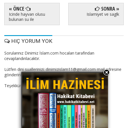
« ÖNCE
SONRA »
Icinde hayvan olusu
Islamiyet ve saglk
bulunan su ile
HIÇ YORUM YOK
Sorularınız Dinimiz İslam.com hocaları tarafından
cevaplandırılacaktır.
Lütfen dini suallerinizi: dinimizislam11@gmail.com mail adresine
gönderiniz.
Teşekkürler.