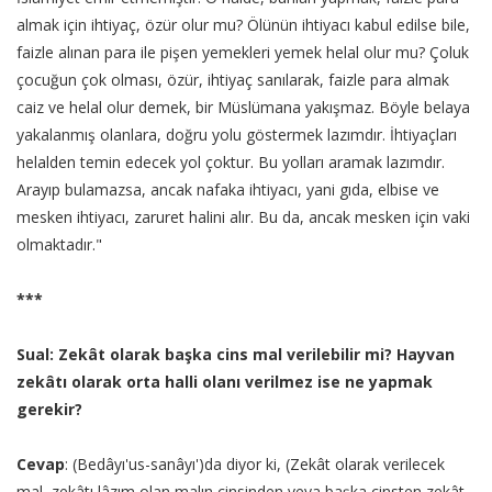
almak için ihtiyaç, özür olur mu? Ölünün ihtiyacı kabul edilse bile,
faizle alınan para ile pişen yemekleri yemek helal olur mu? Çoluk
çocuğun çok olması, özür, ihtiyaç sanılarak, faizle para almak
caiz ve helal olur demek, bir Müslümana yakışmaz. Böyle belaya
yakalanmış olanlara, doğru yolu göstermek lazımdır. İhtiyaçları
helalden temin edecek yol çoktur. Bu yolları aramak lazımdır.
Arayıp bulamazsa, ancak nafaka ihtiyacı, yani gıda, elbise ve
mesken ihtiyacı, zaruret halini alır. Bu da, ancak mesken için vaki
olmaktadır."
***
Sual: Zekât olarak başka cins mal verilebilir mi? Hayvan
zekâtı olarak orta halli olanı verilmez ise ne yapmak
gerekir?
Cevap
: (Bedâyı'us-sanâyı')da diyor ki, (Zekât olarak verilecek
mal, zekâtı lâzım olan malın cinsinden veya başka cinsten zekât