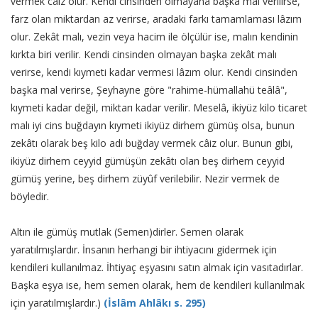
vermek câiz olur. Kendi cinsinden olmayana başka mal verilirse,
farz olan miktardan az verirse, aradaki farkı tamamlaması lâzım
olur. Zekât malı, vezin veya hacim ile ölçülür ise, malın kendinin
kırkta biri verilir. Kendi cinsinden olmayan başka zekât malı
verirse, kendi kıymeti kadar vermesi lâzım olur. Kendi cinsinden
başka mal verirse, Şeyhayne göre "rahime-hümallahü teâlâ",
kıymeti kadar değil, miktarı kadar verilir. Meselâ, ikiyüz kilo ticaret
malı iyi cins buğdayın kıymeti ikiyüz dirhem gümüş olsa, bunun
zekâtı olarak beş kilo adi buğday vermek câiz olur. Bunun gibi,
ikiyüz dirhem ceyyid gümüşün zekâtı olan beş dirhem ceyyid
gümüş yerine, beş dirhem züyûf verilebilir. Nezir vermek de
böyledir.
Altın ile gümüş mutlak (Semen)dirler. Semen olarak
yaratılmışlardır. İnsanın herhangi bir ihtiyacını gidermek için
kendileri kullanılmaz. İhtiyaç eşyasını satın almak için vasıtadırlar.
Başka eşya ise, hem semen olarak, hem de kendileri kullanılmak
için yaratılmışlardır.)
(İslâm Ahlâkı s. 295)