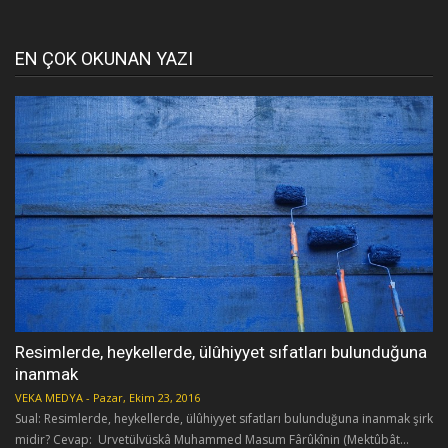
EN ÇOK OKUNAN YAZI
Resimlerde, heykellerde, ülûhiyyet sıfatları bulunduğuna
inanmak
VEKA MEDYA
-
Pazar, Ekim 23, 2016
Sual: Resimlerde, heykellerde, ülûhiyyet sıfatları bulunduğuna inanmak şirk
midir? Cevap: Urvetülvüskâ Muhammed Masum Fârûkînin (Mektûbât...