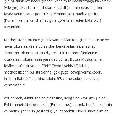
için, yüzbinlerce hadîs içinden, kendimize ilaç aramağa kalkarsak,
(Allergie) aks-i tesir hâsıl olarak, cahilliğimizin cezasını çeker,
fayda yerine zarar görürüz. İşte bunun için, hadîs-i şerifte,
(Kur'ân-ı kerimi kendi anladığına göre tefsir eden kâfir olur)
buyuruldu.
Mezhepsizler, bu inceliği anlayamadıkları için, (Herkes Kur'ân ve
hadîs okumalı, dinini bunlardan kendi anlamalı, mezhep
kitaplarını okumamalıdır) diyerek, Ehl-i sünnet âlimlerinin
kitaplarının okunmasını yasak ediyorlar. Bütün Müslümanları
felâkete sürüklüyorlar. Fârisî (Redd-i vehhâbî) kitabı,
mezhepsizlerin bu iftiralarına, çok güzel cevap vermektedir.
İmâm-ı Rabbânî de, ikinci cildin, 97. ci mektubunda, cevap
vermektedir.
Veli demek, Allahü teâlânın rızasına, sevgisine kavuşmuş olan,
Ehl-i sünnet âlimi demektir. (Ehl-i sünnet) demek, Kur'ân-ı kerimin
ve hadîs-i şeriflerin gösterdiği yol demektir. Ehl-i sünnet âlimleri,