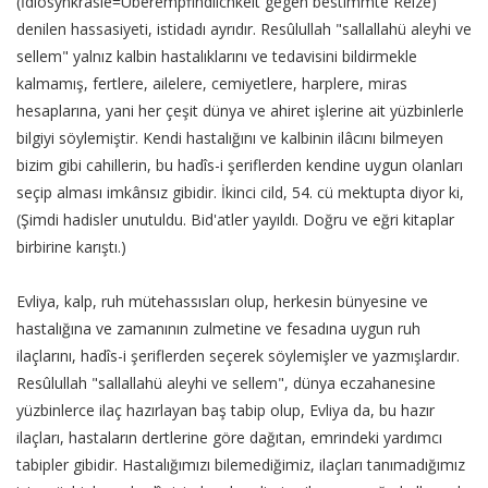
(İdiosynkrasie=Überempfindlichkeit gegen bestimmte Reize)
denilen hassasiyeti, istidadı ayrıdır. Resûlullah "sallallahü aleyhi ve
sellem" yalnız kalbin hastalıklarını ve tedavisini bildirmekle
kalmamış, fertlere, ailelere, cemiyetlere, harplere, miras
hesaplarına, yani her çeşit dünya ve ahiret işlerine ait yüzbinlerle
bilgiyi söylemiştir. Kendi hastalığını ve kalbinin ilâcını bilmeyen
bizim gibi cahillerin, bu hadîs-i şeriflerden kendine uygun olanları
seçip alması imkânsız gibidir. İkinci cild, 54. cü mektupta diyor ki,
(Şimdi hadisler unutuldu. Bid'atler yayıldı. Doğru ve eğri kitaplar
birbirine karıştı.)
Evliya, kalp, ruh mütehassısları olup, herkesin bünyesine ve
hastalığına ve zamanının zulmetine ve fesadına uygun ruh
ilaçlarını, hadîs-i şeriflerden seçerek söylemişler ve yazmışlardır.
Resûlullah "sallallahü aleyhi ve sellem", dünya eczahanesine
yüzbinlerce ilaç hazırlayan baş tabip olup, Evliya da, bu hazır
ilaçları, hastaların dertlerine göre dağıtan, emrindeki yardımcı
tabipler gibidir. Hastalığımızı bilemediğimiz, ilaçları tanımadığımız