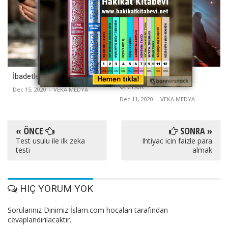
İbadetlerin doğru olması için
Namazda avret yerini
örtmek
Dec 15, 2020
-
VEKA MEDYA
Dec 11, 2020
-
VEKA MEDYA
« ÖNCE
SONRA »
Test usulu ile ilk zeka
Ihtiyac icin faizle para
testi
almak
HIÇ YORUM YOK
Sorularınız Dinimiz İslam.com hocaları tarafından
cevaplandırılacaktır.