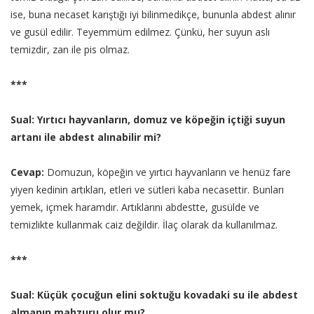
ise, buna necaset karıştığı iyi bilinmedikçe, bununla abdest alınır
ve gusül edilir. Teyemmüm edilmez. Çünkü, her suyun aslı
temizdir, zan ile pis olmaz.
***
Sual: Yırtıcı hayvanların, domuz ve köpeğin içtiği suyun
artanı ile abdest alınabilir mi?
Cevap:
Domuzun, köpeğin ve yırtıcı hayvanların ve henüz fare
yiyen kedinin artıkları, etleri ve sütleri kaba necasettir. Bunları
yemek, içmek haramdır. Artıklarını abdestte, gusülde ve
temizlikte kullanmak caiz değildir. İlaç olarak da kullanılmaz.
***
Sual: Küçük çocuğun elini soktuğu kovadaki su ile abdest
almanın mahzuru olur mu?