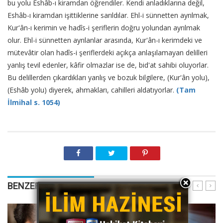
bu yolu Eshâb-ı kiramdan öğrendiler. Kendi anladıklarına değil,
Eshâb-ı kiramdan işittiklerine sarıldılar. Ehl-i sünnetten ayrılmak,
Kur'ân-ı kerimin ve hadîs-i şeriflerin doğru yolundan ayrılmak
olur. Ehl-i sünnetten ayrılanlar arasında, Kur'ân-ı kerimdeki ve
mütevâtir olan hadîs-i şeriflerdeki açıkça anlaşılamayan delilleri
yanlış tevil edenler, kâfir olmazlar ise de, bid'at sahibi oluyorlar.
Bu delillerden çıkardıkları yanlış ve bozuk bilgilere, (Kur'ân yolu),
(Eshâb yolu) diyerek, ahmakları, cahilleri aldatıyorlar.
(Tam
İlmihal s. 1054)
BENZER YAZILARIMIZ