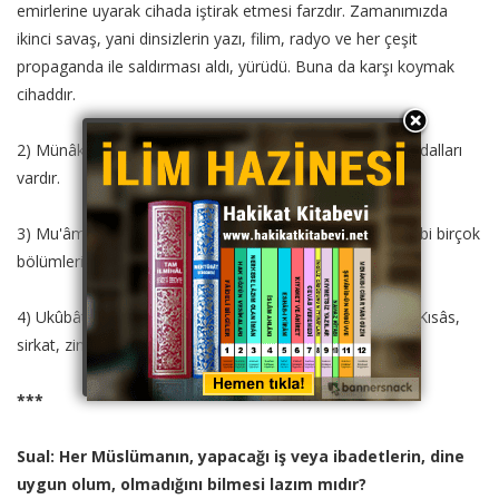
emirlerine uyarak cihada iştirak etmesi farzdır. Zamanımızda
ikinci savaş, yani dinsizlerin yazı, filim, radyo ve her çeşit
propaganda ile saldırması aldı, yürüdü. Buna da karşı koymak
cihaddır.
2) Münâkehât: Evlenme, boşanma, nafaka ve daha nice dalları
vardır.
3) Mu'âmelât olup, alış-veriş, kira, şirketler, faiz, miras gibi birçok
bölümleri vardır.
4) Ukûbât, yani cezalar olup, başlıca beşe ayrılmaktadır. Kısâs,
sirkat, zina, kazf, riddet, yani mürted olma cezalarıdır."
***
Sual: Her Müslümanın, yapacağı iş veya ibadetlerin, dine
uygun olum, olmadığını bilmesi lazım mıdır?