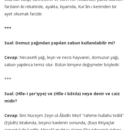
farzların iki rekatinde, ayakta, kıyamda, Kur'ân-ı kerimden bir
ayet okumak farzdır.
***
Sual: Domuz yağından yapılan sabun kullanılabilir mi?
Cevap:
Necasetli yağ, leşin ve necis hayvanın, domuzun yağı,
sabun yapılınca temiz olur. Bütün kimyevi değişmeler böyledir.
***
Sual: (Hîle-i şer'ıyye) ve (Hîle-i bâtıla) neye denir ve caiz
midir?
Cevap:
İbni Nüceym Zeyn-ül-Âbidîn Mısrî "rahime-hullahü teâlâ"
(Eşbâh) kitabında, beşinci kaidenin sonunda, (Bazı ihtiyaçlar
zaruret kabul edilir. Meselâ muhtaç olanın fâiz ödeyerek ödünç