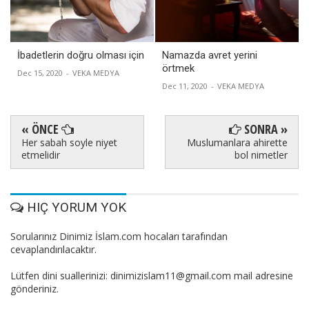
İbadetlerin doğru olması için
Namazda avret yerini
örtmek
Dec 15, 2020
-
VEKA MEDYA
Dec 11, 2020
-
VEKA MEDYA
« ÖNCE
SONRA »
Her sabah soyle niyet
Muslumanlara ahirette
etmelidir
bol nimetler
HIÇ YORUM YOK
Sorularınız Dinimiz İslam.com hocaları tarafından
cevaplandırılacaktır.
Lütfen dini suallerinizi: dinimizislam11@gmail.com mail adresine
gönderiniz.