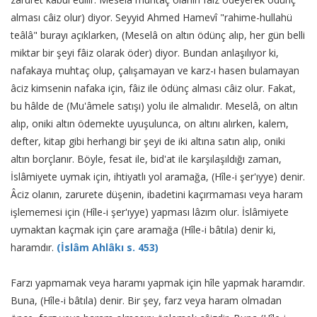
alması câiz olur) diyor. Seyyid Ahmed Hamevî "rahime-hullahü
teâlâ" burayı açıklarken, (Meselâ on altın ödünç alıp, her gün belli
miktar bir şeyi fâiz olarak öder) diyor. Bundan anlaşılıyor ki,
nafakaya muhtaç olup, çalışamayan ve karz-ı hasen bulamayan
âciz kimsenin nafaka için, fâiz ile ödünç alması câiz olur. Fakat,
bu hâlde de (Mu'âmele satışı) yolu ile almalıdır. Meselâ, on altın
alıp, oniki altın ödemekte uyuşulunca, on altını alırken, kalem,
defter, kitap gibi herhangi bir şeyi de iki altına satın alıp, oniki
altın borçlanır. Böyle, fesat ile, bid'at ile karşılaşıldığı zaman,
İslâmiyete uymak için, ihtiyatlı yol aramağa, (Hîle-i şer'ıyye) denir.
Âciz olanın, zarurete düşenin, ibadetini kaçırmaması veya haram
işlememesi için (Hîle-i şer'ıyye) yapması lâzım olur. İslâmiyete
uymaktan kaçmak için çare aramağa (Hîle-i bâtıla) denir ki,
haramdır.
(İslâm Ahlâkı s. 453)
Farzı yapmamak veya haramı yapmak için hîle yapmak haramdır.
Buna, (Hîle-i bâtıla) denir. Bir şey, farz veya haram olmadan