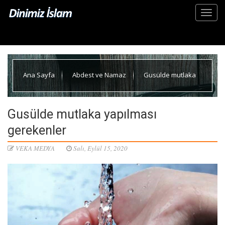
Ana Sayfa
Abdest ve Namaz
Gusülde mutlaka
yapılması gerekenler
Gusülde mutlaka yapılması
gerekenler
VEKA MEDYA
Salı, Eylül 15, 2020