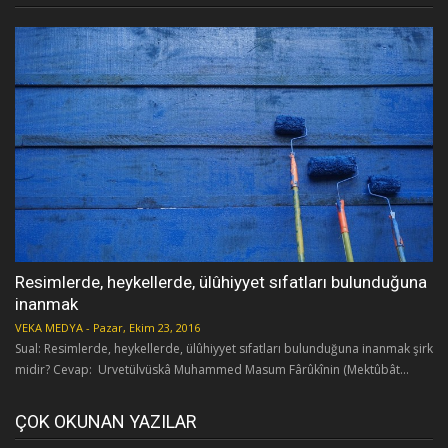
Resimlerde, heykellerde, ülûhiyyet sıfatları bulunduğuna
inanmak
VEKA MEDYA
-
Pazar, Ekim 23, 2016
Sual: Resimlerde, heykellerde, ülûhiyyet sıfatları bulunduğuna inanmak şirk
midir? Cevap: Urvetülvüskâ Muhammed Masum Fârûkînin (Mektûbât...
ÇOK OKUNAN YAZILAR