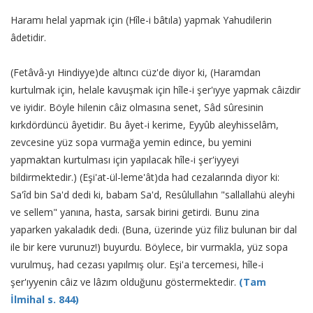
Haramı helal yapmak için (Hîle-i bâtıla) yapmak Yahudilerin
âdetidir.
(Fetâvâ-yı Hindiyye)de altıncı cüz'de diyor ki, (Haramdan
kurtulmak için, helale kavuşmak için hîle-i şer'ıyye yapmak câizdir
ve iyidir. Böyle hilenin câiz olmasına senet, Sâd sûresinin
kırkdördüncü âyetidir. Bu âyet-i kerime, Eyyûb aleyhisselâm,
zevcesine yüz sopa vurmağa yemin edince, bu yemini
yapmaktan kurtulması için yapılacak hîle-i şer'iyyeyi
bildirmektedir.) (Eşi'at-ül-leme'ât)da had cezalarında diyor ki:
Sa'îd bin Sa'd dedi ki, babam Sa'd, Resûlullahın "sallallahü aleyhi
ve sellem" yanına, hasta, sarsak birini getirdi. Bunu zina
yaparken yakaladık dedi. (Buna, üzerinde yüz filiz bulunan bir dal
ile bir kere vurunuz!) buyurdu. Böylece, bir vurmakla, yüz sopa
vurulmuş, had cezası yapılmış olur. Eşi'a tercemesi, hîle-i
şer'ıyyenin câiz ve lâzım olduğunu göstermektedir.
(Tam
İlmihal s. 844)