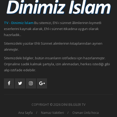
TV - Dinimiz İslam
Bu sitemizi, Ehl-i sünnet âlimlerinin kıymetli
eserlerini kaynak alarak, Ehl-i sünnet itikadına uygun olarak
hazırladık..
Sitemizdeki yazılar Ehli Sünnet alimlerinin kitaplarından aynen
alınmıştır.
Sitemizdeki bilgiler, bütün insanların istifadesi için hazırlanmıştır.
Orijinaline sadık kalmak şartıyla, izin alınmadan, herkes istediği gibi
alıp istifade edebilir.
COPYRIGHT ©
2026 DİNİ BİLGİLER TV
Ana Sayfa
Namaz Vakitleri
Osman Ünlü hoca