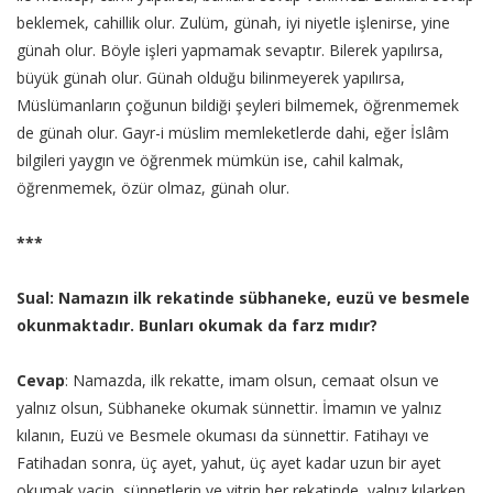
beklemek, cahillik olur. Zulüm, günah, iyi niyetle işlenirse, yine
günah olur. Böyle işleri yapmamak sevaptır. Bilerek yapılırsa,
büyük günah olur. Günah olduğu bilinmeyerek yapılırsa,
Müslümanların çoğunun bildiği şeyleri bilmemek, öğrenmemek
de günah olur. Gayr-i müslim memleketlerde dahi, eğer İslâm
bilgileri yaygın ve öğrenmek mümkün ise, cahil kalmak,
öğrenmemek, özür olmaz, günah olur.
***
Sual: Namazın ilk rekatinde sübhaneke, euzü ve besmele
okunmaktadır. Bunları okumak da farz mıdır?
Cevap
: Namazda, ilk rekatte, imam olsun, cemaat olsun ve
yalnız olsun, Sübhaneke okumak sünnettir. İmamın ve yalnız
kılanın, Euzü ve Besmele okuması da sünnettir. Fatihayı ve
Fatihadan sonra, üç ayet, yahut, üç ayet kadar uzun bir ayet
okumak vacip, sünnetlerin ve vitrin her rekatinde, yalnız kılarken