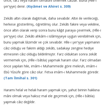
önce, farz veya haram olmasını önlemek câizdir. Buna (Hîle-i
şer'ıyye) denir.
(Kıyâmet ve Ahiret s. 309)
Zekâtı altın olarak dağıtmak, daha sevabdır. Altın ile verileceği,
herkese gösterilmiş, öğretilmiş olur. Zekâtı fakire veya vekiline,
önce altın olarak verip sonra bunu kâğıt paraya çevirmek, (Hîle-i
şer'ıyye) olur. Zekâtı ahkâm-ı islâmiyyeye uygun verebilmek için,
bunu yapmak lâzımdır ve çok sevabdır. Hîle-i şer'ıyye yapmanın
câiz olduğu ve fakirin aldığı zekâtı, sadakayı zengine hediye
etmesinin câiz olduğu bildirilmiştir. Farz olduktan sonra zekât
vermemek için, (Hîle-i bâtıla) yapmak haram olur. Farz olmadan
önce yapılan hile, imâm-ı Muhammede göre mekruh, imâm-ı
Ebû Yûsüfe göre câiz olur. Fetva imâm-ı Muhammede göredir.
(Tam İlmihal s. 301)
Haramı helal ve helalı haram yapmak için, yahut birinin hakkına
mâni olmak veya haksız mal ele geçirmek için, (Hîle-i bâtıla)
yapmak câiz değildir.