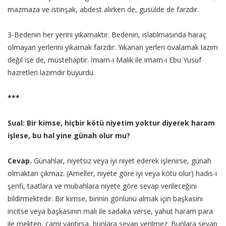
mazmaza ve istinşak, abdest alırken de, gusülde de farzdır.
3-Bedenin her yerini yıkamaktır. Bedenin, ıslatılmasında haraç
olmayan yerlerini yıkamak farzdır. Yıkanan yerleri ovalamak lazım
değil ise de, müstehaptır. İmam-ı Malik ile imam-ı Ebu Yusuf
hazretleri lazımdır buyurdu.
***
Sual: Bir kimse, hiçbir kötü niyetim yoktur diyerek haram
işlese, bu hal yine günah olur mu?
Cevap.
Günahlar, niyetsiz veya iyi niyet ederek işlenirse, günah
olmaktan çıkmaz. (Ameller, niyete göre iyi veya kötü olur) hadis-i
şerifi, taatlara ve mubahlara niyete göre sevap verileceğini
bildirmektedir. Bir kimse, birinin gönlünü almak için başkasını
incitse veya başkasının malı ile sadaka verse, yahut haram para
ile mektep, cami yaptırsa, bunlara sevap verilmez. Bunlara sevap