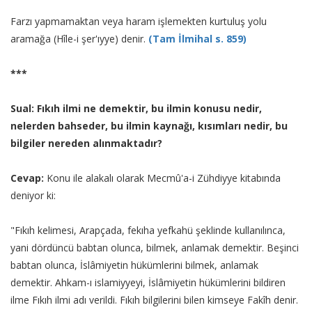
Farzı yapmamaktan veya haram işlemekten kurtuluş yolu
aramağa (Hîle-i şer'ıyye) denir.
(Tam İlmihal s. 859)
***
Sual: Fıkıh ilmi ne demektir, bu ilmin konusu nedir,
nelerden bahseder, bu ilmin kaynağı, kısımları nedir, bu
bilgiler nereden alınmaktadır?
Cevap:
Konu ile alakalı olarak Mecmû'a-i Zühdiyye kitabında
deniyor ki:
"Fıkıh kelimesi, Arapçada, fekıha yefkahü şeklinde kullanılınca,
yani dördüncü babtan olunca, bilmek, anlamak demektir. Beşinci
babtan olunca, İslâmiyetin hükümlerini bilmek, anlamak
demektir. Ahkam-ı islamiyyeyi, İslâmiyetin hükümlerini bildiren
ilme Fıkıh ilmi adı verildi. Fıkıh bilgilerini bilen kimseye Fakîh denir.