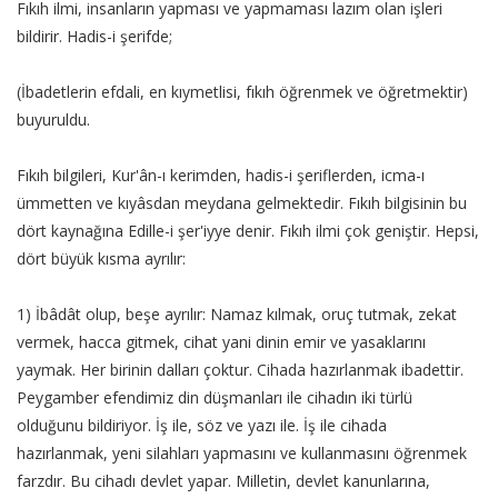
Fıkıh ilmi, insanların yapması ve yapmaması lazım olan işleri
bildirir. Hadis-i şerifde;
(İbadetlerin efdali, en kıymetlisi, fıkıh öğrenmek ve öğretmektir)
buyuruldu.
Fıkıh bilgileri, Kur'ân-ı kerimden, hadis-i şeriflerden, icma-ı
ümmetten ve kıyâsdan meydana gelmektedir. Fıkıh bilgisinin bu
dört kaynağına Edille-i şer'iyye denir. Fıkıh ilmi çok geniştir. Hepsi,
dört büyük kısma ayrılır:
1) İbâdât olup, beşe ayrılır: Namaz kılmak, oruç tutmak, zekat
vermek, hacca gitmek, cihat yani dinin emir ve yasaklarını
yaymak. Her birinin dalları çoktur. Cihada hazırlanmak ibadettir.
Peygamber efendimiz din düşmanları ile cihadın iki türlü
olduğunu bildiriyor. İş ile, söz ve yazı ile. İş ile cihada
hazırlanmak, yeni silahları yapmasını ve kullanmasını öğrenmek
farzdır. Bu cihadı devlet yapar. Milletin, devlet kanunlarına,