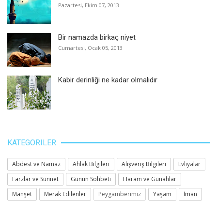
Pazartesi, Ekim 07, 2013
Bir namazda birkaç niyet
Cumartesi, Ocak 05, 2013
Kabir derinliği ne kadar olmalıdır
KATEGORILER
Abdest ve Namaz
Ahlak Bilgileri
Alışveriş Bilgileri
Evliyalar
Farzlar ve Sünnet
Günün Sohbeti
Haram ve Günahlar
Manşet
Merak Edilenler
Peygamberimiz
Yaşam
İman