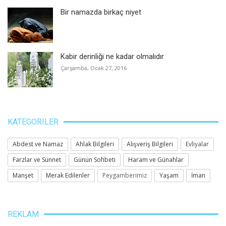
Bir namazda birkaç niyet
Kabir derinliği ne kadar olmalıdır
Çarşamba, Ocak 27, 2016
KATEGORILER
Abdest ve Namaz
Ahlak Bilgileri
Alışveriş Bilgileri
Evliyalar
Farzlar ve Sünnet
Günün Sohbeti
Haram ve Günahlar
Manşet
Merak Edilenler
Peygamberimiz
Yaşam
İman
REKLAM