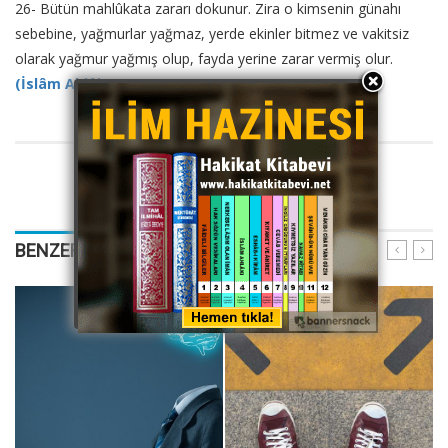
26- Bütün mahlûkata zararı dokunur. Zira o kimsenin günahı
sebebine, yağmurlar yağmaz, yerde ekinler bitmez ve vakitsiz
olarak yağmur yağmış olup, fayda yerine zarar vermiş olur.
(İslâm Ahlâkı s. 259)
BENZER YAZILARIMIZ