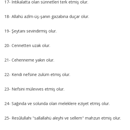
17- İntikalatta olan sünnetleri terk etmiş olur.
18- Allahü azîm-üş-şanın gazabına duçar olur.
19- Şeytanı sevindirmiş olur.
20- Cennetten uzak olur.
21- Cehenneme yakın olur.
22- Kendi nefsine zulüm etmiş olur.
23- Nefsini mülevves etmiş olur.
24- Sağında ve solunda olan meleklere eziyet etmiş olur.
25- Resûlullahı "sallallahü aleyhi ve sellem" mahzun etmiş olur.