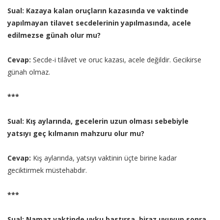
Sual: Kazaya kalan oruçların kazasında ve vaktinde
yapılmayan tilavet secdelerinin yapılmasında, acele
edilmezse günah olur mu?
Cevap:
Secde-i tilâvet ve oruc kazası, acele değildir. Gecikirse
günah olmaz.
***
Sual: Kış aylarında, gecelerin uzun olması sebebiyle
yatsıyı geç kılmanın mahzuru olur mu?
Cevap:
Kış aylarında, yatsıyı vaktinin üçte birine kadar
geciktirmek müstehabdır.
***
Sual: Namaz vaktinde uyku bastırsa, biraz uyuyup sonra