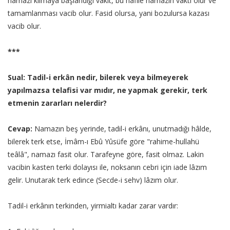
namazı kılmaya başlandığı vakit, bu nafile namazın vakti olur ve
tamamlanması vacib olur. Fasid olursa, yani bozulursa kazası
vacib olur.
***
Sual: Tadil-i erkân nedir, bilerek veya bilmeyerek
yapılmazsa telafisi var mıdır, ne yapmak gerekir, terk
etmenin zararları nelerdir?
Cevap:
Namazın beş yerinde, tadil-i erkânı, unutmadığı hâlde,
bilerek terk etse, İmâm-ı Ebû Yûsüfe göre "rahime-hullahü
teâlâ", namazı fasit olur. Tarafeyne göre, fasit olmaz. Lakin
vacibin kasten terki dolayısı ile, noksanın cebri için iade lâzım
gelir. Unutarak terk edince (Secde-i sehv) lâzım olur.
Tadil-i erkânın terkinden, yirmialtı kadar zarar vardır: