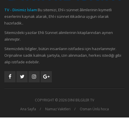
TV - Dinimiz İslam
Bu sitemizi, Ehl-i sünnet âlimlerinin kıymetli
eserlerini kaynak alarak, Ehl-i sünnet itikadına uygun olarak
hazırladık..
Sitemizdeki yazılar Ehli Sünnet alimlerinin kitaplarından aynen
alınmıştır.
Sitemizdeki bilgiler, bütün insanların istifadesi için hazırlanmıştır.
Orijinaline sadık kalmak şartıyla, izin alınmadan, herkes istediği gibi
alıp istifade edebilir.
COPYRIGHT ©
2026 DİNİ BİLGİLER TV
Ana Sayfa
Namaz Vakitleri
Osman Ünlü hoca