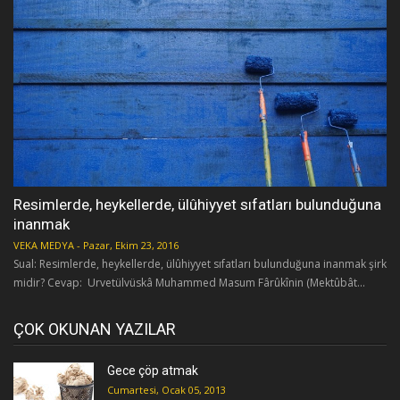
Resimlerde, heykellerde, ülûhiyyet sıfatları bulunduğuna
inanmak
VEKA MEDYA
-
Pazar, Ekim 23, 2016
Sual: Resimlerde, heykellerde, ülûhiyyet sıfatları bulunduğuna inanmak şirk
midir? Cevap: Urvetülvüskâ Muhammed Masum Fârûkînin (Mektûbât...
ÇOK OKUNAN YAZILAR
Gece çöp atmak
Cumartesi, Ocak 05, 2013