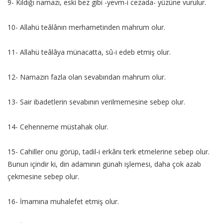
9- Kıldığı namazı, eski bez gibi -yevm-i cezada- yüzüne vurulur.
10- Allahü teâlânın merhametinden mahrum olur.
11- Allahü teâlâya münacatta, sû-i edeb etmiş olur.
12- Namazın fazla olan sevabından mahrum olur.
13- Sair ibadetlerin sevabının verilmemesine sebep olur.
14- Cehenneme müstahak olur.
15- Cahiller onu görüp, tadil-i erkânı terk etmelerine sebep olur.
Bunun içindir ki, din adamının günah işlemesi, daha çok azab
çekmesine sebep olur.
16- İmamına muhalefet etmiş olur.