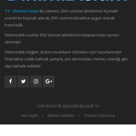
TV - Dinimiz İslam
Bu sitemizi, Ehl-i sünnet âlimlerinin kıymetli
eserlerini kaynak alarak, Ehl-i sünnet itikadına uygun olarak
hazırladık..
Sitemizdeki yazılar Ehli Sünnet alimlerinin kitaplarından aynen
alınmıştır.
Sitemizdeki bilgiler, bütün insanların istifadesi için hazırlanmıştır.
Orijinaline sadık kalmak şartıyla, izin alınmadan, herkes istediği gibi
alıp istifade edebilir.
COPYRIGHT ©
2026 DİNİ BİLGİLER TV
Ana Sayfa
Namaz Vakitleri
Osman Ünlü hoca