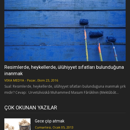
Resimlerde, heykellerde, ülûhiyyet sıfatları bulunduğuna
inanmak
VEKA MEDYA
-
Pazar, Ekim 23, 2016
Sual: Resimlerde, heykellerde, ülûhiyyet sıfatları bulunduğuna inanmak şirk
midir? Cevap: Urvetülvüskâ Muhammed Masum Fârûkînin (Mektûbât...
ÇOK OKUNAN YAZILAR
Gece çöp atmak
Cumartesi, Ocak 05, 2013