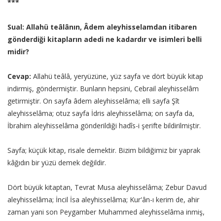
***
Sual: Allahü teâlânın, Âdem aleyhisselamdan itibaren
gönderdiği kitapların adedi ne kadardır ve isimleri belli
midir?
Cevap:
Allahü teâlâ, yeryüzüne, yüz sayfa ve dört büyük kitap
indirmiş, göndermiştir. Bunların hepsini, Cebrail aleyhisselâm
getirmiştir. On sayfa âdem aleyhisselâma; elli sayfa Şît
aleyhisselâma; otuz sayfa İdris aleyhisselâma; on sayfa da,
İbrahim aleyhisselâma gönderildiği hadîs-i şerifte bildirilmiştir.
Sayfa; küçük kitap, risale demektir. Bizim bildiğimiz bir yaprak
kâğıdın bir yüzü demek değildir.
Dört büyük kitaptan, Tevrat Musa aleyhisselâma; Zebur Davud
aleyhisselâma; İncil İsa aleyhisselâma; Kur'ân-ı kerim de, ahir
zaman yani son Peygamber Muhammed aleyhisselâma inmiş,