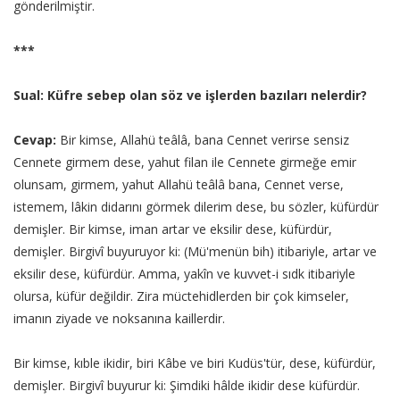
gönderilmiştir.
***
Sual: Küfre sebep olan söz ve işlerden bazıları nelerdir?
Cevap:
Bir kimse, Allahü teâlâ, bana Cennet verirse sensiz
Cennete girmem dese, yahut filan ile Cennete girmeğe emir
olunsam, girmem, yahut Allahü teâlâ bana, Cennet verse,
istemem, lâkin didarını görmek dilerim dese, bu sözler, küfürdür
demişler. Bir kimse, iman artar ve eksilir dese, küfürdür,
demişler. Birgivî buyuruyor ki: (Mü'menün bih) itibariyle, artar ve
eksilir dese, küfürdür. Amma, yakîn ve kuvvet-i sıdk itibariyle
olursa, küfür değildir. Zira müctehidlerden bir çok kimseler,
imanın ziyade ve noksanına kaillerdir.
Bir kimse, kıble ikidir, biri Kâbe ve biri Kudüs'tür, dese, küfürdür,
demişler. Birgivî buyurur ki: Şimdiki hâlde ikidir dese küfürdür.