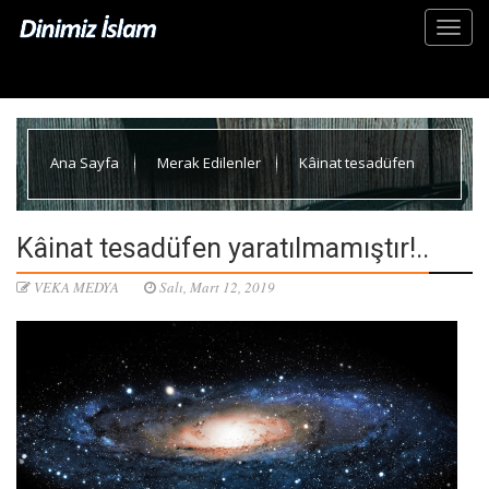
Ana Sayfa
Merak Edilenler
Kâinat tesadüfen
yaratılmamıştır!..
Kâinat tesadüfen yaratılmamıştır!..
VEKA MEDYA
Salı, Mart 12, 2019