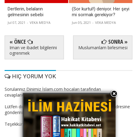
Dertlerin, belaların
(Sor kurtul!) deniyor. Her şeyi
gelmesinin sebebi
mi sormak gerekiyor?
Jul 07, 2021
-
VEKA MEDYA
Jun 05, 2021
-
VEKA MEDYA
« ÖNCE
SONRA »
Iman ve ibadet bilgilerini
Muslumanlarn birlesmesi
ogrenmek
HIÇ YORUM YOK
Sorularınız Dinimiz İslam.com hocaları tarafından
cevaplandırılacaktır.
Lütfen dini suallerinizi: dinimizislam11@gmail.com mail adresine
gönderiniz.
Teşekkürler.