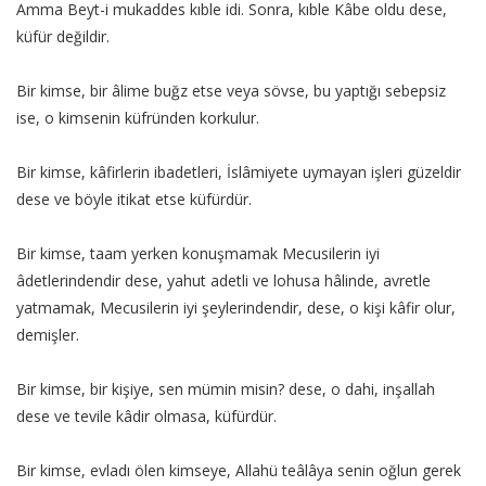
Amma Beyt-i mukaddes kıble idi. Sonra, kıble Kâbe oldu dese,
küfür değildir.
Bir kimse, bir âlime buğz etse veya sövse, bu yaptığı sebepsiz
ise, o kimsenin küfründen korkulur.
Bir kimse, kâfirlerin ibadetleri, İslâmiyete uymayan işleri güzeldir
dese ve böyle itikat etse küfürdür.
Bir kimse, taam yerken konuşmamak Mecusilerin iyi
âdetlerindendir dese, yahut adetli ve lohusa hâlinde, avretle
yatmamak, Mecusilerin iyi şeylerindendir, dese, o kişi kâfir olur,
demişler.
Bir kimse, bir kişiye, sen mümin misin? dese, o dahi, inşallah
dese ve tevile kâdir olmasa, küfürdür.
Bir kimse, evladı ölen kimseye, Allahü teâlâya senin oğlun gerek