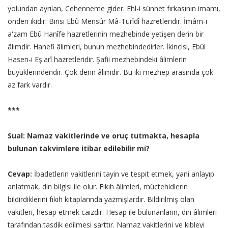
yolundan ayrılan, Cehenneme gider. Ehl-i sünnet fırkasının imamı,
önderi ikidir: Birisi Ebû Mensûr Mâ-Türîdî hazretleridir. İmâm-ı
a'zam Ebû Hanîfe hazretlerinin mezhebinde yetişen derin bir
âlimdir. Hanefi âlimleri, bunun mezhebindedirler. İkincisi, Ebül
Hasen-i Eş'arî hazretleridir. Şafii mezhebindeki âlimlerin
büyüklerindendir. Çok derin âlimdir. Bu iki mezhep arasında çok
az fark vardır.
***
Sual: Namaz vakitlerinde ve oruç tutmakta, hesapla
bulunan takvimlere itibar edilebilir mi?
Cevap:
İbadetlerin vakitlerini tayin ve tespit etmek, yani anlayıp
anlatmak, din bilgisi ile olur. Fıkıh âlimleri, müctehidlerin
bildirdiklerini fıkıh kitaplarında yazmışlardır. Bildirilmiş olan
vakitleri, hesap etmek caizdir. Hesap ile bulunanların, din âlimleri
tarafından tasdik edilmesi şarttır. Namaz vakitlerini ve kıbleyi