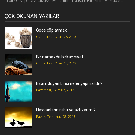
midir? Cevap: Urvetülvüskâ Muhammed Masum Fârûkînin (Mektûbât...
ÇOK OKUNAN YAZILAR
Gece çöp atmak
Cumartesi, Ocak 05, 2013
Bir namazda birkaç niyet
Cumartesi, Ocak 05, 2013
Ezanı duyan birisi neler yapmalıdır?
Pazartesi, Ekim 07, 2013
Hayvanların ruhu ve aklı var mı?
Pazar, Temmuz 28, 2013