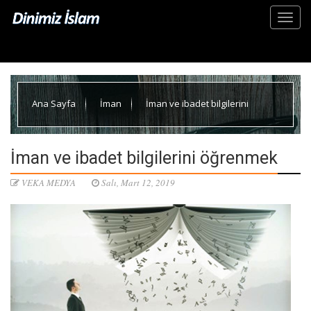
Ana Sayfa
İman
İman ve ibadet bilgilerini
öğrenmek
İman ve ibadet bilgilerini öğrenmek
VEKA MEDYA
Salı, Mart 12, 2019