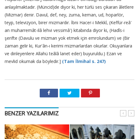
anlaşılmaktadır. (Müncid)de diyor ki, her türlü ses çıkaran âletlere
(Mizmar) denir. Davul, def, ney, zurna, keman, ud, hoparlör,
teyp, televizyon, birer mizmardır. İbni Hacer-i Mekkî, (Keffür-reâ'
an muharremât-ilâ lehvi vessimâ') kitabında diyor ki, (Hadîs-i
şerifte (Davulu ve mizmarı yok etmek için emrolundum) ve (Bir
zaman gelir ki, Kur'ân-ı kerimi mizmarlardan okurlar. Okuyanlara
ve dinleyenlere Allahü teâlâ lanet eder) buyuruldu.) Ezan ve
mevlid okumak da böyledir.]
(Tam İlmihal s. 247)
BENZER YAZILARIMIZ