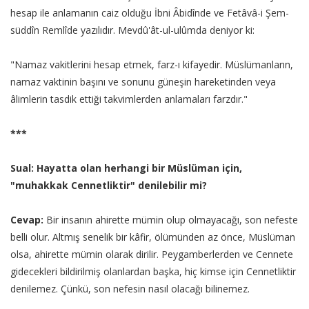
hesap ile anlamanın caiz olduğu İbni Âbidînde ve Fetâvâ-i Şem-
süddîn Remlîde yazılıdır. Mevdû'ât-ul-ulûmda deniyor ki:
"Namaz vakitlerini hesap etmek, farz-ı kifayedir. Müslümanların,
namaz vaktinin başını ve sonunu güneşin hareketinden veya
âlimlerin tasdik ettiği takvimlerden anlamaları farzdır."
***
Sual: Hayatta olan herhangi bir Müslüman için,
"muhakkak Cennetliktir" denilebilir mi?
Cevap:
Bir insanın ahirette mümin olup olmayacağı, son nefeste
belli olur. Altmış senelik bir kâfir, ölümünden az önce, Müslüman
olsa, ahirette mümin olarak dirilir. Peygamberlerden ve Cennete
gidecekleri bildirilmiş olanlardan başka, hiç kimse için Cennetliktir
denilemez. Çünkü, son nefesin nasıl olacağı bilinemez.