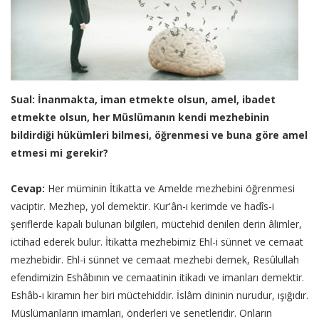
Sual: İnanmakta, iman etmekte olsun, amel, ibadet
etmekte olsun, her Müslümanın kendi mezhebinin
bildirdiği hükümleri bilmesi, öğrenmesi ve buna göre amel
etmesi mi gerekir?
Cevap:
Her müminin İtikatta ve Amelde mezhebini öğrenmesi
vaciptir. Mezhep, yol demektir. Kur'ân-ı kerimde ve hadîs-i
şeriflerde kapalı bulunan bilgileri, müctehid denilen derin âlimler,
ictihad ederek bulur. İtikatta mezhebimiz Ehl-i sünnet ve cemaat
mezhebidir. Ehl-i sünnet ve cemaat mezhebi demek, Resûlullah
efendimizin Eshâbının ve cemaatinin itikadı ve imanları demektir.
Eshâb-ı kiramın her biri müctehiddir. İslâm dininin nurudur, ışığıdır.
Müslümanların imamları, önderleri ve senetleridir. Onların