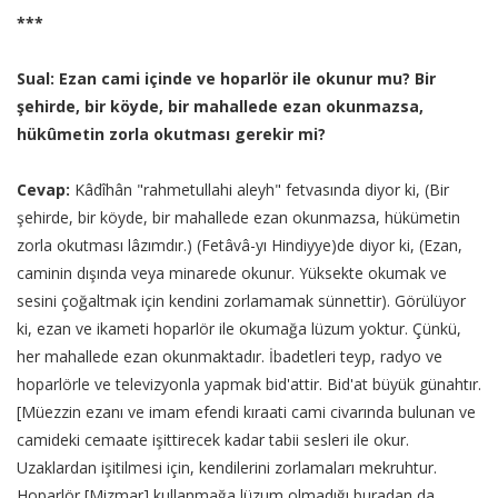
***
Sual: Ezan cami içinde ve hoparlör ile okunur mu? Bir
şehirde, bir köyde, bir mahallede ezan okunmazsa,
hükûmetin zorla okutması gerekir mi?
Cevap:
Kâdîhân "rahmetullahi aleyh" fetvasında diyor ki, (Bir
şehirde, bir köyde, bir mahallede ezan okunmazsa, hükümetin
zorla okutması lâzımdır.) (Fetâvâ-yı Hindiyye)de diyor ki, (Ezan,
caminin dışında veya minarede okunur. Yüksekte okumak ve
sesini çoğaltmak için kendini zorlamamak sünnettir). Görülüyor
ki, ezan ve ikameti hoparlör ile okumağa lüzum yoktur. Çünkü,
her mahallede ezan okunmaktadır. İbadetleri teyp, radyo ve
hoparlörle ve televizyonla yapmak bid'attir. Bid'at büyük günahtır.
[Müezzin ezanı ve imam efendi kıraati cami civarında bulunan ve
camideki cemaate işittirecek kadar tabii sesleri ile okur.
Uzaklardan işitilmesi için, kendilerini zorlamaları mekruhtur.
Hoparlör [Mizmar] kullanmağa lüzum olmadığı buradan da