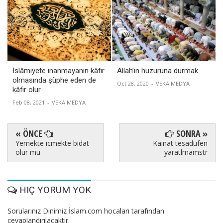
İslâmiyete inanmayanın kâfir
Allah’ın huzuruna durmak
olmasında şüphe eden de
Oct 28, 2020
-
VEKA MEDYA
kâfir olur
Feb 08, 2021
-
VEKA MEDYA
« ÖNCE
SONRA »
Yemekte icmekte bidat
Kainat tesadufen
olur mu
yaratlmamstr
HIÇ YORUM YOK
Sorularınız Dinimiz İslam.com hocaları tarafından
cevaplandırılacaktır.