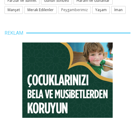
Farzlar ve Sünnet
Günün Sohbeti
Haram ve Günahlar
Manşet
Merak Edilenler
Peygamberimiz
Yaşam
İman
REKLAM