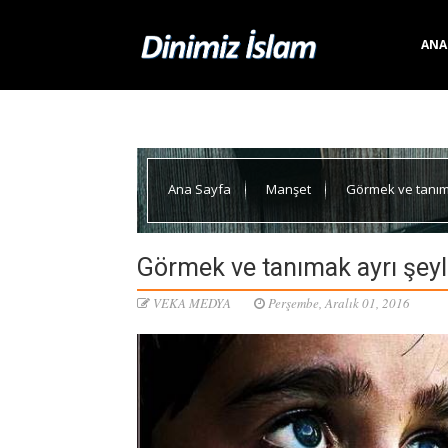
ANA
Ana Sayfa
Manşet
Görmek ve tanıma
Görmek ve tanımak ayrı şeyl
VEKA MEDYA
Perşembe, Aralık 01, 2016