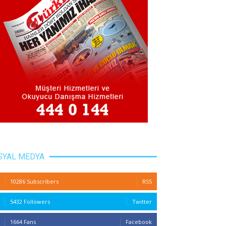
SYAL MEDYA
10286 Subscribers
RSS
5432 Followers
Twitter
1664 Fans
Facebook