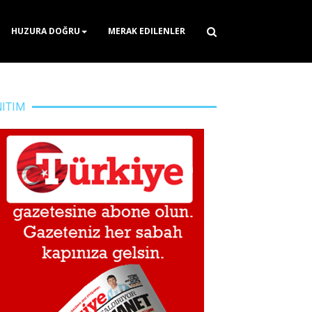
HUZURA DOĞRU
MERAK EDILENLER
NITIM