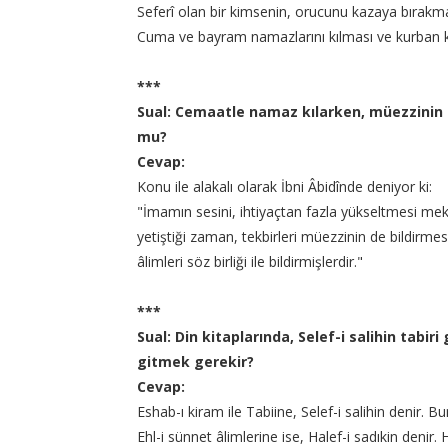
Seferî olan bir kimsenin, orucunu kazaya bırakma
Cuma ve bayram namazlarını kılması ve kurban 
***
Sual: Cemaatle namaz kılarken, müezzinin 
mu?
Cevap:
Konu ile alakalı olarak İbni Âbidînde deniyor ki:
"İmamın sesini, ihtiyaçtan fazla yükseltmesi me
yetiştiği zaman, tekbirleri müezzinin de bildirm
âlimleri söz birliği ile bildirmişlerdir."
***
Sual: Din kitaplarında, Selef-i salihin tabi
gitmek gerekir?
Cevap:
Eshab-ı kiram ile Tabiine, Selef-i salihin denir.
Ehl-i sünnet âlimlerine ise, Halef-i sadıkin denir. 