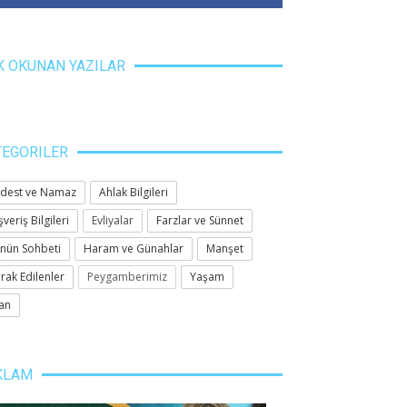
K OKUNAN YAZILAR
TEGORILER
dest ve Namaz
Ahlak Bilgileri
şveriş Bilgileri
Evliyalar
Farzlar ve Sünnet
nün Sohbeti
Haram ve Günahlar
Manşet
rak Edilenler
Peygamberimiz
Yaşam
an
KLAM