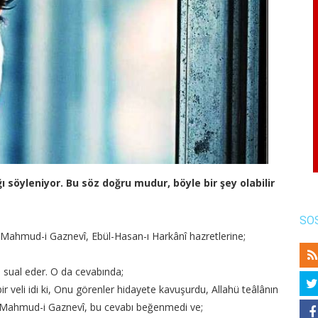
ı söyleniyor. Bu söz doğru mudur, böyle bir şey olabilir
SO
Mahmud-i Gaznevî, Ebül-Hasan-ı Harkânî hazretlerine;
ye sual eder. O da cevabında;
bir veli idi ki, Onu görenler hidayete kavuşurdu, Allahü teâlânın
n Mahmud-i Gaznevî, bu cevabı beğenmedi ve;