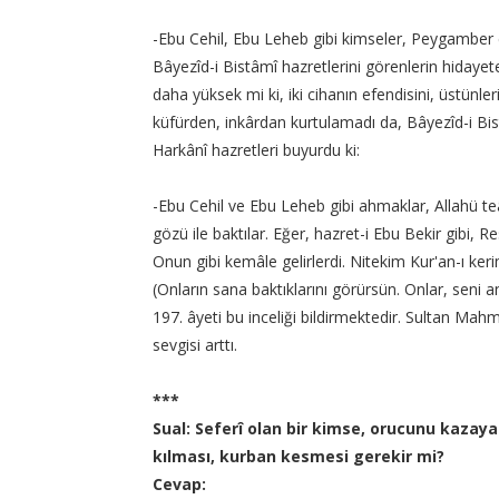
-Ebu Cehil, Ebu Leheb gibi kimseler, Peygamber 
Bâyezîd-i Bistâmî hazretlerini görenlerin hidayet
daha yüksek mi ki, iki cihanın efendisini, üstünle
küfürden, inkârdan kurtulamadı da, Bâyezîd-i Bist
Harkânî hazretleri buyurdu ki:
-Ebu Cehil ve Ebu Leheb gibi ahmaklar, Allahü teâ
gözü ile baktılar. Eğer, hazret-i Ebu Bekir gibi, R
Onun gibi kemâle gelirlerdi. Nitekim Kur'an-ı ke
(Onların sana baktıklarını görürsün. Onlar, seni 
197. âyeti bu inceliği bildirmektedir. Sultan Ma
sevgisi arttı.
***
Sual: Seferî olan bir kimse, orucunu kazaya
kılması, kurban kesmesi gerekir mi?
Cevap: