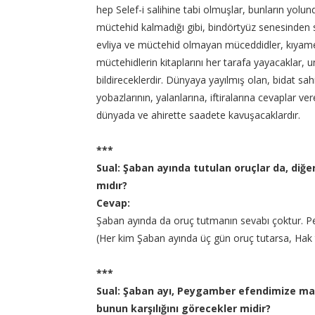
hep Selef-i salihine tabi olmuşlar, bunların yol
müctehid kalmadığı gibi, bindörtyüz senesinden s
evliya ve müctehid olmayan müceddidler, kıyame
müctehidlerin kitaplarını her tarafa yayacaklar, u
bildireceklerdir. Dünyaya yayılmış olan, bidat sahip
yobazlarının, yalanlarına, iftiralarına cevaplar ve
dünyada ve ahirette saadete kavuşacaklardır.
***
Sual: Şaban ayında tutulan oruçlar da, diğ
mıdır?
Cevap:
Şaban ayında da oruç tutmanın sevabı çoktur. 
(Her kim Şaban ayında üç gün oruç tutarsa, Hak t
***
Sual: Şaban ayı, Peygamber efendimize mah
bunun karşılığını görecekler midir?