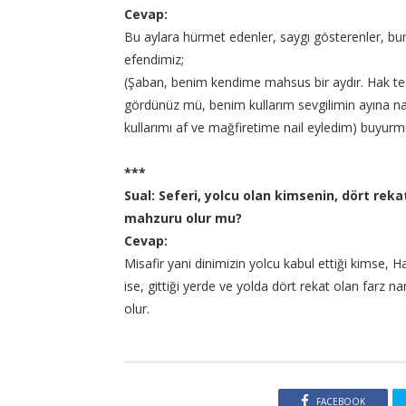
Cevap:
Bu aylara hürmet edenler, saygı gösterenler, bun
efendimiz;
(Şaban, benim kendime mahsus bir aydır. Hak teâ
gördünüz mü, benim kullarım sevgilimin ayına nas
kullarımı af ve mağfiretime nail eyledim) buyurm
***
Sual: Seferi, yolcu olan kimsenin, dört rekat
mahzuru olur mu?
Cevap:
Misafir yani dinimizin yolcu kabul ettiği kimse
ise, gittiği yerde ve yolda dört rekat olan farz na
olur.
FACEBOOK