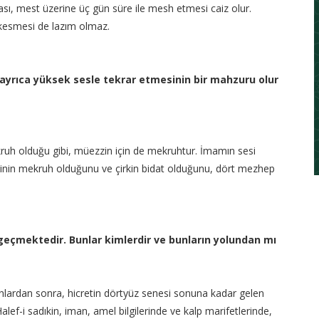
sı, mest üzerine üç gün süre ile mesh etmesi caiz olur.
kesmesi de lazım olmaz.
ayrıca yüksek sesle tekrar etmesinin bir mahzuru olur
kruh olduğu gibi, müezzin için de mekruhtur. İmamın sesi
esinin mekruh olduğunu ve çirkin bidat olduğunu, dört mezhep
ri geçmektedir. Bunlar kimlerdir ve bunların yolundan mı
 Bunlardan sonra, hicretin dörtyüz senesi sonuna kadar gelen
Halef-i sadıkin, iman, amel bilgilerinde ve kalp marifetlerinde,