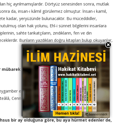
undan hiç ayrılmamışlardır. Dörtyüz senesinden sonra, mutlak
onra da, insan-ı kâmil görülemez olmuştur. İnsan-ı kamil,
te kadar, yeryüzünde bulunacaktır. Bu müceddidler,
nutulmuş olan hak yolunu, Ehl-i sünnet bilgilerini insanlara
lerinin, sahte tarikatçıların, zındıkların, fen ve din
receklerdir. Bunların yazdıkları doğru kitapları bulup okuyanlar,
er mübarek zamanlarda tutulan oruçlar gibi sevap
Peygamber efendimiz;
eâlâ, Cennet-i alâda ona bir yer hazırlar) buyurmuştur.
sus bir ay olduğuna göre, bu aya hürmet edenler de,