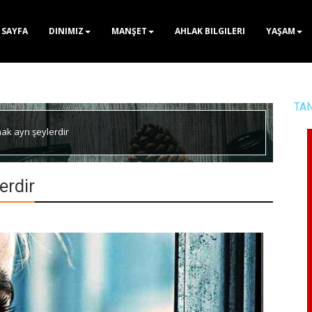
 SAYFA
DINIMIZ
MANŞET
AHLAK BILGILERI
YAŞAM
TA
k ayrı şeylerdir
erdir