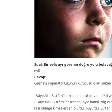
Sual: Bir evliyayı görenin doğru yolu bulacağ
mi?
Cevap:
Gaznevî imparatorluğunun kurucusu olan sultan 
-Bâyezîd-i Bistâmî hazretleri nasıl bir zat idi? di
- Bâyezîd-i Bistâmî hazretleri, öyle kâmil, olgun 
razı olduğu kimselerden olurdu, buyurdu. Sulta