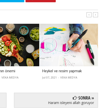
anın önemi
Heykel ve resim yapmak
Dertler
sebebi
-
VEKA MEDYA
Jul 07, 2021
-
VEKA MEDYA
Jul 07, 2
SONRA »
Haram isleyeni allah goruyor