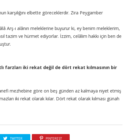
un karşılığını elbette göreceklerdir. Zira Peygamber
lâ Arş-ı alânın meleklerine buyurur ki, ey benim meleklerim,
ıl tazim ve hürmet ediyorlar. İzzim, celâlim hakkı için ben de
uştur.
lı farzları iki rekat değil de dört rekat kılmasının bir
, Hanefi mezhebine göre on beş günden az kalmaya niyet etmiş
mazları iki rekat olarak kılar. Dört rekat olarak kılması günah
TWITTER
PINTEREST