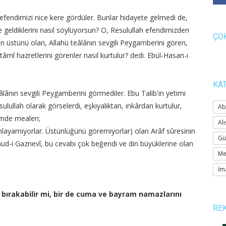
efendimizi nice kere gördüler. Bunlar hidayete gelmedi de,
e geldiklerini nasıl söylüyorsun? O, Resulullah efendimizden
ÇO
rin üstünü olan, Allahü teâlânın sevgili Peygamberini gören,
âmî hazretlerini görenler nasıl kurtulur? dedi. Ebül-Hasan-ı
KA
lânın sevgili Peygamberini görmediler. Ebu Talib'in yetimi
esulullah olarak görselerdi, eşkıyalıktan, inkârdan kurtulur,
Ab
rimde mealen;
Alı
anlayamıyorlar. Üstünlüğünü göremiyorlar) olan Arâf sûresinin
Gü
hmud-i Gaznevî, bu cevabı çok beğendi ve din büyüklerine olan
Me
İm
 bırakabilir mi, bir de cuma ve bayram namazlarını
RE