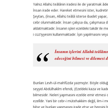
Yalnız Allahü teâlânın iradesi ile de yaratmak âdet
İnsan irade eder. Hareket etmesini ister, kudretin
Şeytan, (İnsan, Allahü teâlâ isterse ibadet yapa
cebr olunmaktadır. İnsan çalışsa da, çalışmasa da
aldatmaktadır. İnsanın işleri ezeldeki takdir ile 
i cüz'iyyesini kullanmaktadır. İşin yapılmasını ve
İnsanın işlerini Allahü teâlânı
edeceğini bilmesi ve dilemesi 
Bunları Levh-ül-mahfûzda yazmıştır. Böyle olduğ
seyyid Abdülhakîm efendi, (Ezeldeki kaza ve kader
bilmesidir. Neleri yapmasını ezelde emir etmesi de
ezelîdir. Yani bir cebr-i mütehakkim değil, ilm-i 
bilse ve bunları yapmasını irade etse ve hepsini