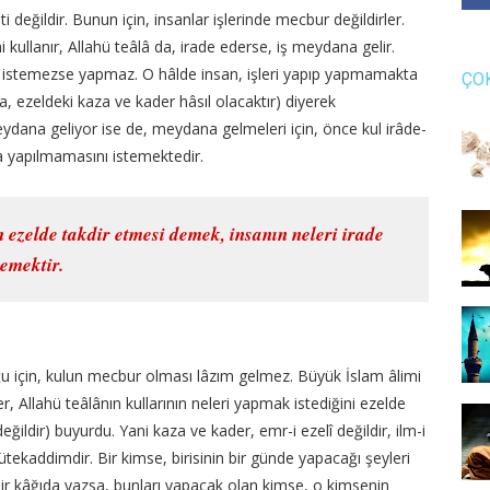
i değildir. Bunun için, insanlar işlerinde mecbur değildirler.
i kullanır, Allahü teâlâ da, irade ederse, iş meydana gelir.
r, istemezse yapmaz. O hâlde insan, işleri yapıp yapmamakta
ÇO
, ezeldeki kaza ve kader hâsıl olacaktır) diyerek
meydana geliyor ise de, meydana gelmeleri için, önce kul irâde-
ya yapılmamasını istemektedir.
n ezelde takdir etmesi demek, insanın neleri irade
demektir.
u için, kulun mecbur olması lâzım gelmez. Büyük İslam âlimi
, Allahü teâlânın kullarının neleri yapmak istediğini ezelde
ğildir) buyurdu. Yani kaza ve kader, emr-i ezelî değildir, ilm-i
mütekaddimdir. Bir kimse, birisinin bir günde yapacağı şeyleri
 bir kâğıda yazsa, bunları yapacak olan kimse, o kimsenin