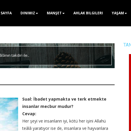
 SAYFA
DINIMIZ
MANŞET
AHLAK BILGILERI
YAŞAM
TA
lânın takdiri ile..
Sual: İbadet yapmakta ve terk etmekte
insanlar mecbur mudur?
Cevap:
Her şeyi ve insanların iyi, kötü her işini Allahü
teâlâ yaratıyor ise de, insanlara ve hayvanlara