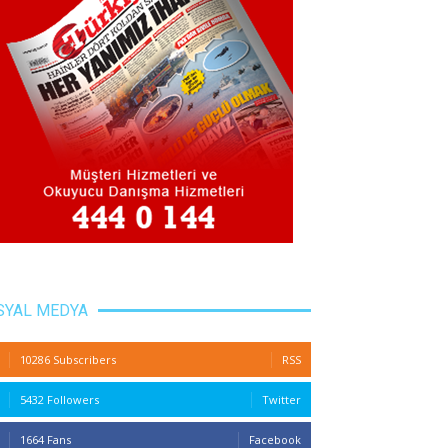
SYAL MEDYA
10286 Subscribers
RSS
5432 Followers
Twitter
1664 Fans
Facebook