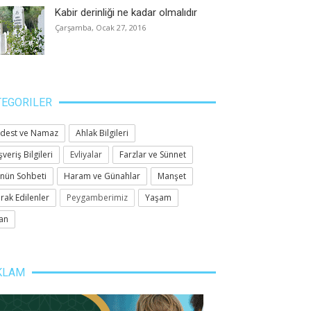
Kabir derinliği ne kadar olmalıdır
Çarşamba, Ocak 27, 2016
TEGORILER
dest ve Namaz
Ahlak Bilgileri
şveriş Bilgileri
Evliyalar
Farzlar ve Sünnet
nün Sohbeti
Haram ve Günahlar
Manşet
rak Edilenler
Peygamberimiz
Yaşam
an
KLAM