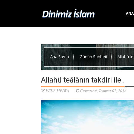
ANA
Ana Sayfa
Günün Sohbeti
Allahü teâ
Allahü teâlânın takdiri ile..
VEKA MEDYA
Cumartesi, Temmuz 02, 2016