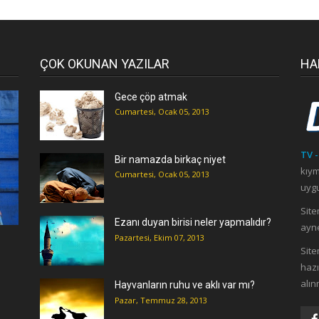
ÇOK OKUNAN YAZILAR
HA
Gece çöp atmak
Cumartesi, Ocak 05, 2013
TV -
Bir namazda birkaç niyet
kıym
Cumartesi, Ocak 05, 2013
uygu
Site
Ezanı duyan birisi neler yapmalıdır?
ayne
Pazartesi, Ekim 07, 2013
ı
Site
hazı
alın
Hayvanların ruhu ve aklı var mı?
Pazar, Temmuz 28, 2013