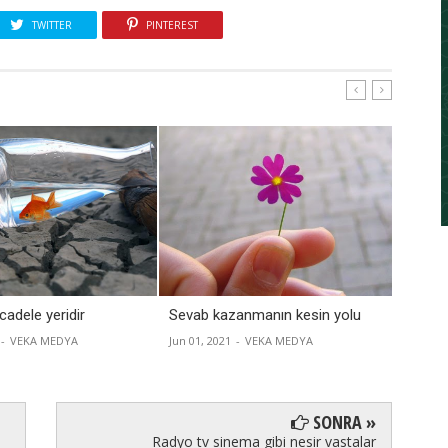
TWITTER
PINTEREST
adele yeridir
Sevab kazanmanın kesin yolu
İslâmi
yaşar
-
VEKA MEDYA
Jun 01, 2021
-
VEKA MEDYA
Apr 22, 
SONRA »
Radyo tv sinema gibi nesir vastalar