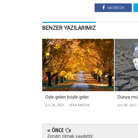
FACEBOOK
BENZER YAZILARIMIZ
Öyle gelen böyle gider
Dünya müc
Jun 28, 2021
-
VEKA MEDYA
Jun 08, 2021
« ÖNCE
Zengin olmak saadettir