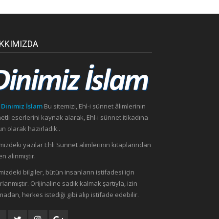
KKIMIZDA
 Dinimiz İslam
Bu sitemizi, Ehl-i sünnet âlimlerinin
etli eserlerini kaynak alarak, Ehl-i sünnet itikadına
n olarak hazırladık..
mizdeki yazılar Ehli Sünnet alimlerinin kitaplarından
n alınmıştır.
mizdeki bilgiler, bütün insanların istifadesi için
rlanmıştır. Orijinaline sadık kalmak şartıyla, izin
madan, herkes istediği gibi alıp istifade edebilir.