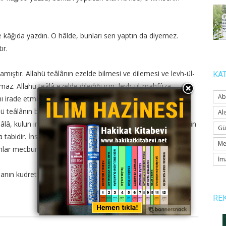
e kâğıda yazdın. O hâlde, bunları sen yaptın da diyemez.
ır.
mamıştır. Allahü teâlânın ezelde bilmesi ve dilemesi ve levh-ül-
KA
z. Allahü teâlâ ezelde dilediği için, levh-ül-mahfûza
Ab
ı irade etmiştir. Allahü teâlânın ezeldeki bilgisi, kulun kendi
lahü teâlânın bu ilmi ve iradesi ile ve yaratması ile meydana
Alı
lâ, kulun iradesini kullanmayacağını ezelde bilir ve bildiği için
Gü
bidir. İnsanların iradesi olmasaydı da, insanların işleri
Me
anlar mecburdur denilirdi.
İm
nın kudreti ile Allahü teâlânın kudretinin birlikte tesiri ile
RE