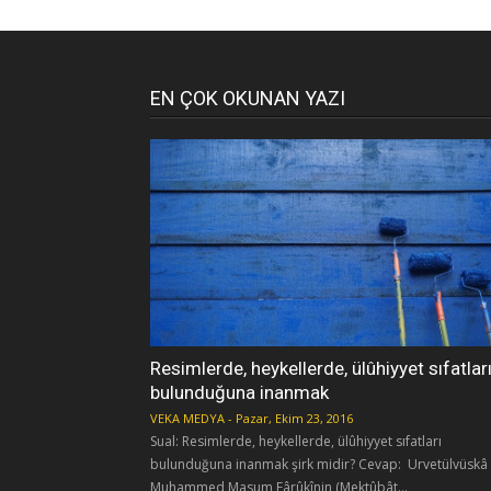
EN ÇOK OKUNAN YAZI
Resimlerde, heykellerde, ülûhiyyet sıfatlar
bulunduğuna inanmak
VEKA MEDYA
-
Pazar, Ekim 23, 2016
Sual: Resimlerde, heykellerde, ülûhiyyet sıfatları
bulunduğuna inanmak şirk midir? Cevap: Urvetülvüskâ
Muhammed Masum Fârûkînin (Mektûbât...