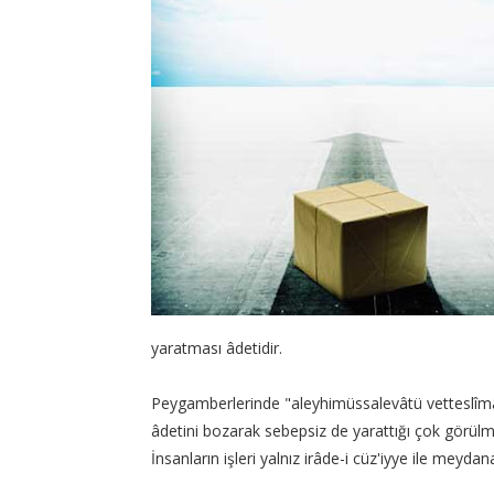
yaratması âdetidir.
Peygamberlerinde "aleyhimüssalevâtü vetteslîmâ
âdetini bozarak sebepsiz de yarattığı çok görül
İnsanların işleri yalnız irâde-i cüz'iyye ile meyd