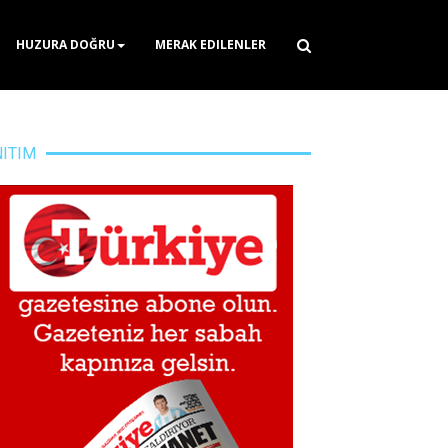
HUZURA DOĞRU
MERAK EDILENLER
NITIM