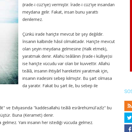
(irade-i cüz'iye) vermiştir. İrade-i cüz'iye insandan
meydana gelir. Fakat, insan bunu yarattı
denilemez.
Çünkü irade hariçte mevcut bir şey değildir.
İnsanın kalbinde hâsıl olmaktadır. Hariçte mevcut
olan şeyin meydana gelmesine (Halk etmek),
yaratmak denir. Allahü teâlânın (İrade-i külliye)si
ise hariçte vücudu var olan bir kuvvettir. Allahü
teâlâ, insanın ihtiyârî hareketini yaratmak için,
insanın iradesini sebep kılmıştır. Bu şart olmasa
da yaratır. Fakat bu şart ile, bu sebep ile
SO
t" ve Evliyasında "kaddesallahü teâlâ esrârehümül'azîz" bu
müştür. Buna (Keramet) denir.
ana gelmez. Yani insanın her istediği vücuda gelmez.