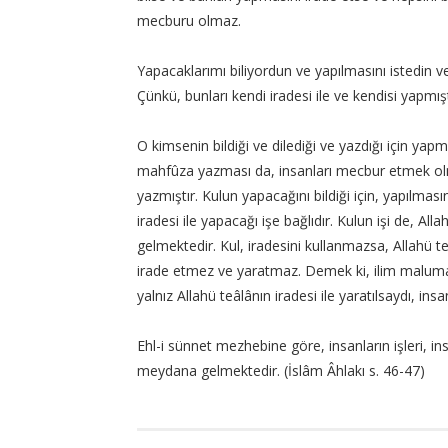
mecburu olmaz.
Yapacaklarımı biliyordun ve yapılmasını istedin v
Çünkü, bunları kendi iradesi ile ve kendisi yapmışt
O kimsenin bildiği ve dilediği ve yazdığı için yap
mahfûza yazması da, insanları mecbur etmek olma
yazmıştır. Kulun yapacağını bildiği için, yapılmasın
iradesi ile yapacağı işe bağlıdır. Kulun işi de, Al
gelmektedir. Kul, iradesini kullanmazsa, Allahü teâ
irade etmez ve yaratmaz. Demek ki, ilim maluma ta
yalnız Allahü teâlânın iradesi ile yaratılsaydı, ins
Ehl-i sünnet mezhebine göre, insanların işleri, insa
meydana gelmektedir. (İslâm Âhlakı s. 46-47)