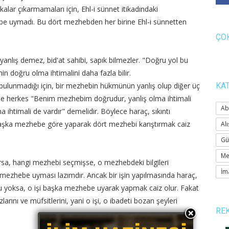
alar çıkarmamaları için, Ehl-i sünnet itikadındaki
 uymadı. Bu dört mezhebden her birine Ehl-i sünnetten
ÇO
yanlış demez, bid'at sahibi, sapık bilmezler. "Doğru yol bu
n doğru olma ihtimalini daha fazla bilir.
ri bulunmadığı için, bir mezhebin hükmünün yanlış olup diğer üç
KA
 de herkes "Benim mezhebim doğrudur, yanlış olma ihtimali
Ab
 ihtimali de vardır" demelidir. Böylece haraç, sıkıntı
e başka mezhebe göre yaparak dört mezhebi karıştırmak caiz
Alı
Gü
Me
rsa, hangi mezhebi seçmişse, o mezhebdeki bilgileri
İm
 mezhebe uyması lazımdır. Ancak bir işin yapılmasında haraç,
u yoksa, o işi başka mezhebe uyarak yapmak caiz olur. Fakat
zlarını ve müfsitlerini, yani o işi, o ibadeti bozan şeyleri
RE