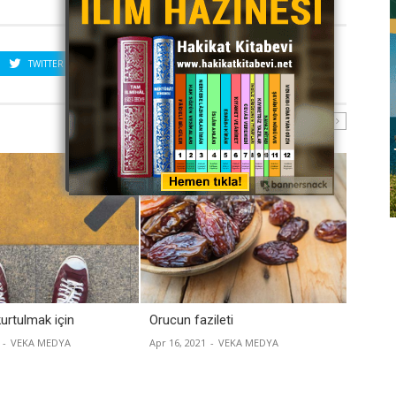
TWITTER
PINTEREST
urtulmak için
Orucun fazileti
Ehl-i s
-
VEKA MEDYA
Apr 16, 2021
-
VEKA MEDYA
Apr 09, 