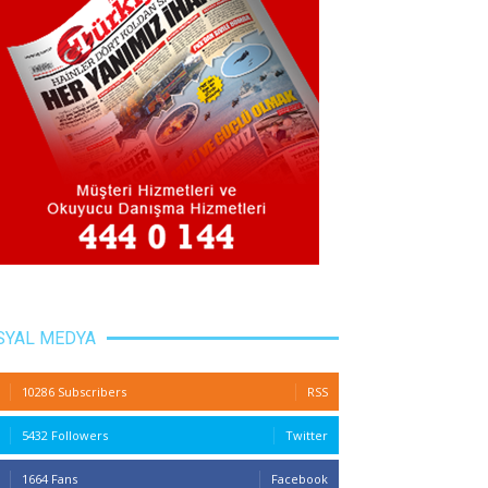
SYAL MEDYA
10286 Subscribers
RSS
5432 Followers
Twitter
1664 Fans
Facebook