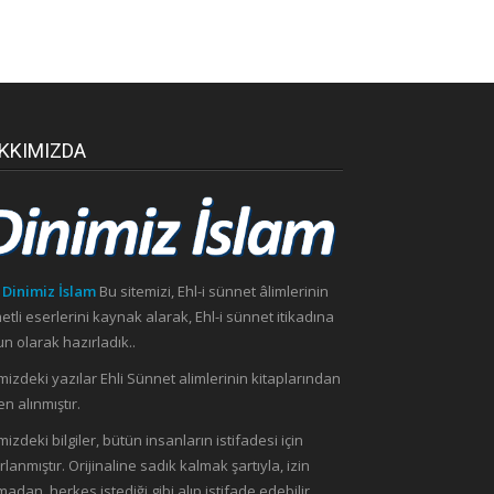
KKIMIZDA
 Dinimiz İslam
Bu sitemizi, Ehl-i sünnet âlimlerinin
etli eserlerini kaynak alarak, Ehl-i sünnet itikadına
n olarak hazırladık..
mizdeki yazılar Ehli Sünnet alimlerinin kitaplarından
n alınmıştır.
mizdeki bilgiler, bütün insanların istifadesi için
rlanmıştır. Orijinaline sadık kalmak şartıyla, izin
madan, herkes istediği gibi alıp istifade edebilir.