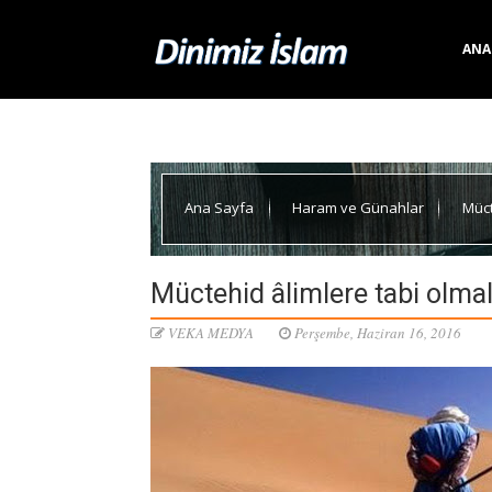
ANA
Ana Sayfa
Haram ve Günahlar
Müct
Müctehid âlimlere tabi olmal
VEKA MEDYA
Perşembe, Haziran 16, 2016