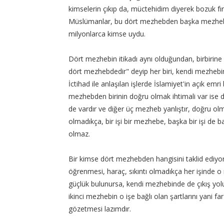
kimselerin çıkıp da, müctehidim diyerek bozuk fırk
Müslümanlar, bu dört mezhebden başka mezhebe
milyonlarca kimse uydu.
Dört mezhebin itikadı aynı olduğundan, birbirine 
dört mezhebdedir" deyip her biri, kendi mezhebini
İctihad ile anlaşılan işlerde İslamiyet'in açık em
mezhebden birinin doğru olmak ihtimali var ise
de vardır ve diğer üç mezheb yanlıştır, doğru olma
olmadıkça, bir işi bir mezhebe, başka bir işi d
olmaz.
Bir kimse dört mezhebden hangisini taklid ediyo
öğrenmesi, haraç, sıkıntı olmadıkça her işinde o
güçlük bulunursa, kendi mezhebinde de çıkış yol
ikinci mezhebin o işe bağlı olan şartlarını yani far
gözetmesi lazımdır.