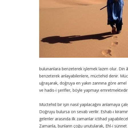
bulunanlara benzeterek işlemek lazım olur. Din âli
benzeterek anlayabilenlere, müctehid denir. Mücteh
uğraşarak, doğruya en yakın zannına göre amel e
ve hadis-i şerifler, böyle yapmayı emretmektedir
Müctehid bir işin nasıl yapılacağını anlamaya çalış
Doğruyu bulursa on sevab verilir. Eshab-ı kiramı
gelenler arasında ilk zamanlar ictihad yapabilecek
Zamanla, bunların çoğu unutularak, Ehl-i sünnet 