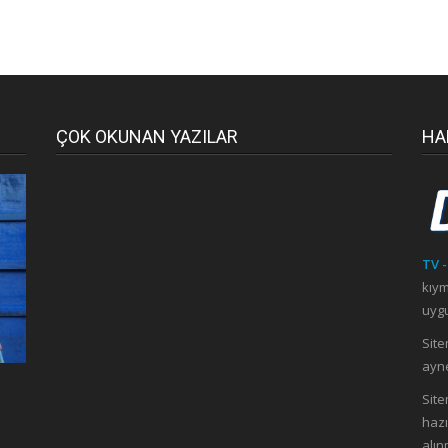
ÇOK OKUNAN YAZILAR
HA
TV -
kıym
uygu
Site
ayne
ı
Site
hazı
alın