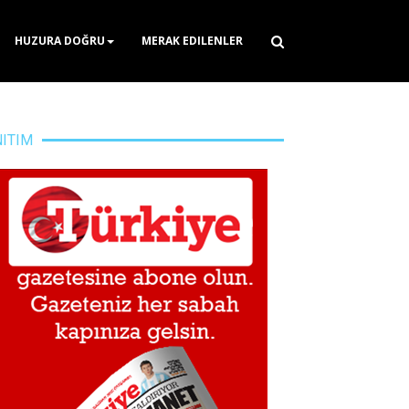
HUZURA DOĞRU
MERAK EDILENLER
NITIM