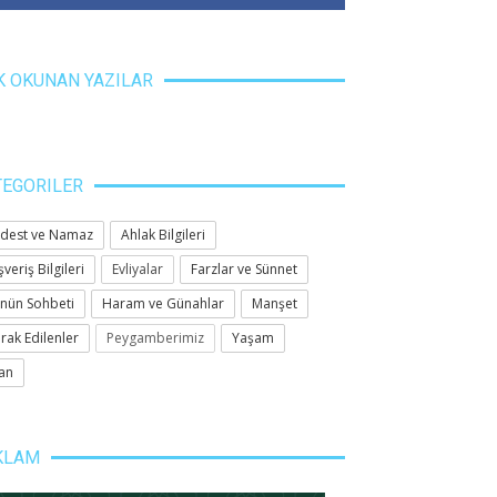
K OKUNAN YAZILAR
TEGORILER
dest ve Namaz
Ahlak Bilgileri
şveriş Bilgileri
Evliyalar
Farzlar ve Sünnet
nün Sohbeti
Haram ve Günahlar
Manşet
rak Edilenler
Peygamberimiz
Yaşam
an
KLAM