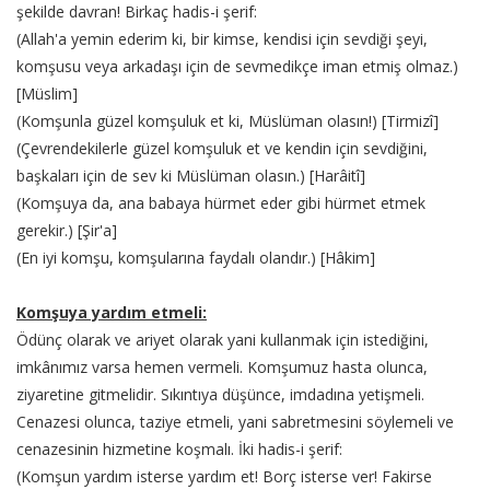
şekilde davran! Birkaç hadis-i şerif:
(Allah'a yemin ederim ki, bir kimse, kendisi için sevdiği şeyi,
komşusu veya arkadaşı için de sevmedikçe iman etmiş olmaz.)
[Müslim]
(Komşunla güzel komşuluk et ki, Müslüman olasın!) [Tirmizî]
(Çevrendekilerle güzel komşuluk et ve kendin için sevdiğini,
başkaları için de sev ki Müslüman olasın.) [Harâitî]
(Komşuya da, ana babaya hürmet eder gibi hürmet etmek
gerekir.) [Şir'a]
(En iyi komşu, komşularına faydalı olandır.) [Hâkim]
Komşuya yardım etmeli:
Ödünç olarak ve ariyet olarak yani kullanmak için istediğini,
imkânımız varsa hemen vermeli. Komşumuz hasta olunca,
ziyaretine gitmelidir. Sıkıntıya düşünce, imdadına yetişmeli.
Cenazesi olunca, taziye etmeli, yani sabretmesini söylemeli ve
cenazesinin hizmetine koşmalı. İki hadis-i şerif:
(Komşun yardım isterse yardım et! Borç isterse ver! Fakirse