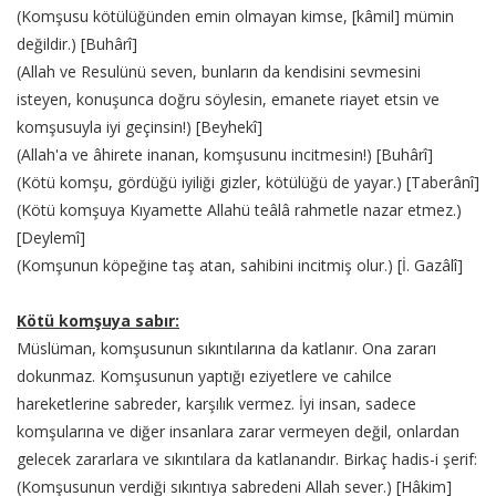
(Komşusu kötülüğünden emin olmayan kimse, [kâmil] mümin
değildir.) [Buhârî]
(Allah ve Resulünü seven, bunların da kendisini sevmesini
isteyen, konuşunca doğru söylesin, emanete riayet etsin ve
komşusuyla iyi geçinsin!) [Beyhekî]
(Allah'a ve âhirete inanan, komşusunu incitmesin!) [Buhârî]
(Kötü komşu, gördüğü iyiliği gizler, kötülüğü de yayar.) [Taberânî]
(Kötü komşuya Kıyamette Allahü teâlâ rahmetle nazar etmez.)
[Deylemî]
(Komşunun köpeğine taş atan, sahibini incitmiş olur.) [İ. Gazâlî]
Kötü komşuya sabır:
Müslüman, komşusunun sıkıntılarına da katlanır. Ona zararı
dokunmaz. Komşusunun yaptığı eziyetlere ve cahilce
hareketlerine sabreder, karşılık vermez. İyi insan, sadece
komşularına ve diğer insanlara zarar vermeyen değil, onlardan
gelecek zararlara ve sıkıntılara da katlanandır. Birkaç hadis-i şerif:
(Komşusunun verdiği sıkıntıya sabredeni Allah sever.) [Hâkim]