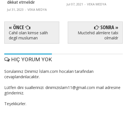
dikkat etmelidir
Jul 07, 2021
-
VEKA MEDYA
Jul 31, 2023
-
VEKA MEDYA
« ÖNCE
SONRA »
Cahil olan kimse salih
Muctehid alimlere tabi
degil musluman
olmaldr
HIÇ YORUM YOK
Sorularınız Dinimiz İslam.com hocaları tarafından
cevaplandırılacaktır.
Lütfen dini suallerinizi: dinimizislam11@gmail.com mail adresine
gönderiniz.
Teşekkürler.