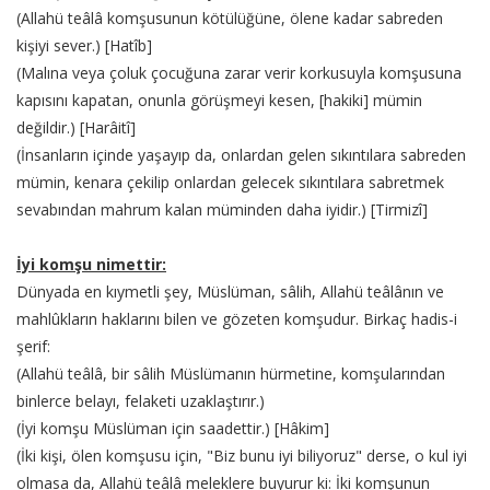
(Allahü teâlâ komşusunun kötülüğüne, ölene kadar sabreden
kişiyi sever.) [Hatîb]
(Malına veya çoluk çocuğuna zarar verir korkusuyla komşusuna
kapısını kapatan, onunla görüşmeyi kesen, [hakiki] mümin
değildir.) [Harâitî]
(İnsanların içinde yaşayıp da, onlardan gelen sıkıntılara sabreden
mümin, kenara çekilip onlardan gelecek sıkıntılara sabretmek
sevabından mahrum kalan müminden daha iyidir.) [Tirmizî]
İyi komşu nimettir:
Dünyada en kıymetli şey, Müslüman, sâlih, Allahü teâlânın ve
mahlûkların haklarını bilen ve gözeten komşudur. Birkaç hadis-i
şerif:
(Allahü teâlâ, bir sâlih Müslümanın hürmetine, komşularından
binlerce belayı, felaketi uzaklaştırır.)
(İyi komşu Müslüman için saadettir.) [Hâkim]
(İki kişi, ölen komşusu için, "Biz bunu iyi biliyoruz" derse, o kul iyi
olmasa da, Allahü teâlâ meleklere buyurur ki: İki komşunun