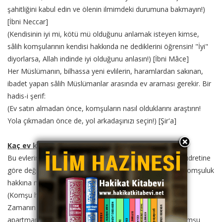
şahitliğini kabul edin ve ölenin ilmimdeki durumuna bakmayın!)
[İbni Neccar]
(Kendisinin iyi mi, kötü mü olduğunu anlamak isteyen kimse,
sâlih komşularının kendisi hakkında ne dediklerini öğrensin! "İyi"
diyorlarsa, Allah indinde iyi olduğunu anlasın!) [İbni Mâce]
Her Müslümanın, bilhassa yeni evlilerin, haramlardan sakınan,
ibadet yapan sâlih Müslümanlar arasında ev araması gerekir. Bir
hadis-i şerif:
(Ev satın almadan önce, komşuların nasıl olduklarını araştırın!
Yola çıkmadan önce de, yol arkadaşınızı seçin!) [Şir'a]
Kaç ev komşu sayılır?:
Bu evlerin sayısı, zamanın şartlarına ve insanın yardım kudretine
göre değişir. Her taraftan birer, ikişer ve nihâyet kırk ev komşuluk
hakkına mâlik olur. Bir hadis-i şerif:
(Komşu hakkı dört taraftan kırk evdir.) [İbni Hibban]
Zamanın şartlarına göre değiştiği için, şimdi sitelerdeki,
apartmanlardaki, hiç olmazsa kendi bloğumuzdakileri komşu