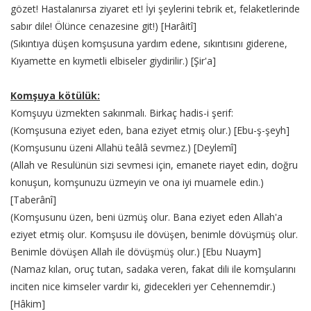
gözet! Hastalanırsa ziyaret et! İyi şeylerini tebrik et, felaketlerinde
sabır dile! Ölünce cenazesine git!) [Harâitî]
(Sıkıntıya düşen komşusuna yardım edene, sıkıntısını giderene,
Kıyamette en kıymetli elbiseler giydirilir.) [Şir'a]
Komşuya kötülük:
Komşuyu üzmekten sakınmalı. Birkaç hadis-i şerif:
(Komşusuna eziyet eden, bana eziyet etmiş olur.) [Ebu-ş-şeyh]
(Komşusunu üzeni Allahü teâlâ sevmez.) [Deylemî]
(Allah ve Resulünün sizi sevmesi için, emanete riayet edin, doğru
konuşun, komşunuzu üzmeyin ve ona iyi muamele edin.)
[Taberânî]
(Komşusunu üzen, beni üzmüş olur. Bana eziyet eden Allah'a
eziyet etmiş olur. Komşusu ile dövüşen, benimle dövüşmüş olur.
Benimle dövüşen Allah ile dövüşmüş olur.) [Ebu Nuaym]
(Namaz kılan, oruç tutan, sadaka veren, fakat dili ile komşularını
inciten nice kimseler vardır ki, gidecekleri yer Cehennemdir.)
[Hâkim]