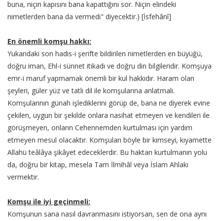
buna, niçin kapısını bana kapattığını sor. Niçin elindeki
nimetlerden bana da vermedi" diyecektir.) [İsfehânî]
En önemli komşu hakkı:
Yukarıdaki son hadis-i şerifte bildirilen nimetlerden en büyüğü,
doğru iman, Ehl-i sünnet itikadı ve doğru din bilgileridir. Komşuya
emr-i maruf yapmamak önemli bir kul hakkıdır. Haram olan
şeyleri, güler yüz ve tatlı dil ile komşularına anlatmalı.
Komşularının günah işlediklerini görüp de, bana ne diyerek evine
çekilen, uygun bir şekilde onlara nasihat etmeyen ve kendileri ile
görüşmeyen, onların Cehennemden kurtulması için yardım
etmeyen mesul olacaktır. Komşuları böyle bir kimseyi, kıyamette
Allahü teâlâya şikâyet edeceklerdir. Bu haktan kurtulmanın yolu
da, doğru bir kitap, mesela Tam İlmihâl veya İslam Ahlakı
vermektir.
Komşu ile iyi geçinmeli:
Komşunun sana nasıl davranmasını istiyorsan, sen de ona aynı