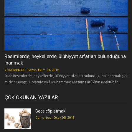
Resimlerde, heykellerde, ülûhiyyet sıfatları bulunduğuna
inanmak
VEKA MEDYA
-
Pazar, Ekim 23, 2016
Sual: Resimlerde, heykellerde, ülûhiyyet sıfatları bulunduğuna inanmak şirk
midir? Cevap: Urvetülvüskâ Muhammed Masum Fârûkînin (Mektûbât...
ÇOK OKUNAN YAZILAR
Gece çöp atmak
Cumartesi, Ocak 05, 2013