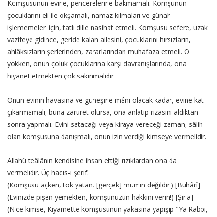
Komşusunun evine, pencerelerine bakmamalı. Komşunun
çocuklarını eli ile okşamalı, namaz kılmaları ve günah
işlememeleri için, tatlı dille nasihat etmeli. Komşusu sefere, uzak
vazifeye gidince, geride kalan ailesini, çocuklarını hırsızların,
ahlâksızların şerlerinden, zararlarından muhafaza etmeli. O
yokken, onun çoluk çocuklarına karşı davranışlarında, ona
hıyanet etmekten çok sakınmalıdır.
Onun evinin havasına ve güneşine mâni olacak kadar, evine kat
çıkarmamalı, buna zaruret olursa, ona anlatıp rızasını aldıktan
sonra yapmalı. Evini satacağı veya kiraya vereceği zaman, sâlih
olan komşusuna danışmalı, onun izin verdiği kimseye vermelidir.
Allahü teâlânın kendisine ihsan ettiği rızıklardan ona da
vermelidir. Üç hadis-i şerif:
(Komşusu açken, tok yatan, [gerçek] mümin değildir.) [Buhârî]
(Evinizde pişen yemekten, komşunuzun hakkını verin!) [Şir'a]
(Nice kimse, Kıyamette komşusunun yakasına yapışıp "Ya Rabbi,