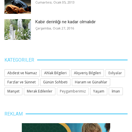
Cumartesi, Ocak 05, 2013
Kabir derinliği ne kadar olmalıdır
Çarşamba, Ocak 27, 2016
KATEGORILER
Abdest ve Namaz
Ahlak Bilgileri
Alışveriş Bilgileri
Evliyalar
Farzlar ve Sünnet
Günün Sohbeti
Haram ve Günahlar
Manşet
Merak Edilenler
Peygamberimiz
Yaşam
İman
REKLAM