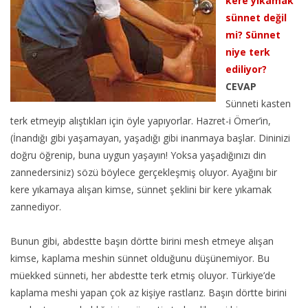
kere yıkamak
sünnet değil
mi? Sünnet
niye terk
ediliyor?
CEVAP
Sünneti kasten
terk etmeyip alıştıkları için öyle yapıyorlar. Hazret-i Ömer’in,
(İnandığı gibi yaşamayan, yaşadığı gibi inanmaya başlar. Dininizi
doğru öğrenip, buna uygun yaşayın! Yoksa yaşadığınızı din
zannedersiniz) sözü böylece gerçekleşmiş oluyor. Ayağını bir
kere yıkamaya alışan kimse, sünnet şeklini bir kere yıkamak
zannediyor.
Bunun gibi, abdestte başın dörtte birini mesh etmeye alışan
kimse, kaplama meshin sünnet olduğunu düşünemiyor. Bu
müekked sünneti, her abdestte terk etmiş oluyor. Türkiye’de
kaplama meshi yapan çok az kişiye rastlarız. Başın dörtte birini