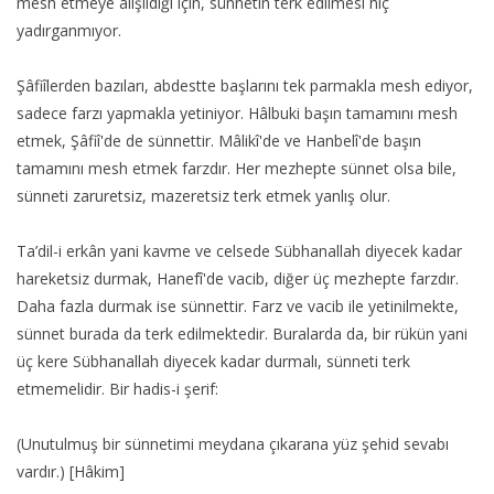
mesh etmeye alışıldığı için, sünnetin terk edilmesi hiç
yadırganmıyor.
Şâfiîlerden bazıları, abdestte başlarını tek parmakla mesh ediyor,
sadece farzı yapmakla yetiniyor. Hâlbuki başın tamamını mesh
etmek, Şâfiî'de de sünnettir. Mâlikî'de ve Hanbelî'de başın
tamamını mesh etmek farzdır. Her mezhepte sünnet olsa bile,
sünneti zaruretsiz, mazeretsiz terk etmek yanlış olur.
Ta’dil-i erkân yani kavme ve celsede Sübhanallah diyecek kadar
hareketsiz durmak, Hanefî'de vacib, diğer üç mezhepte farzdır.
Daha fazla durmak ise sünnettir. Farz ve vacib ile yetinilmekte,
sünnet burada da terk edilmektedir. Buralarda da, bir rükün yani
üç kere Sübhanallah diyecek kadar durmalı, sünneti terk
etmemelidir. Bir hadis-i şerif:
(Unutulmuş bir sünnetimi meydana çıkarana yüz şehid sevabı
vardır.) [Hâkim]