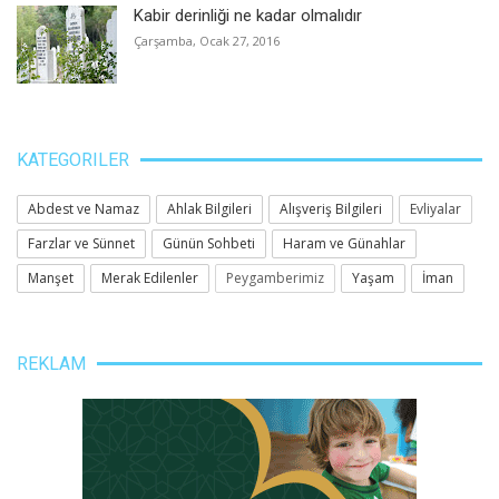
Kabir derinliği ne kadar olmalıdır
Çarşamba, Ocak 27, 2016
KATEGORILER
Abdest ve Namaz
Ahlak Bilgileri
Alışveriş Bilgileri
Evliyalar
Farzlar ve Sünnet
Günün Sohbeti
Haram ve Günahlar
Manşet
Merak Edilenler
Peygamberimiz
Yaşam
İman
REKLAM