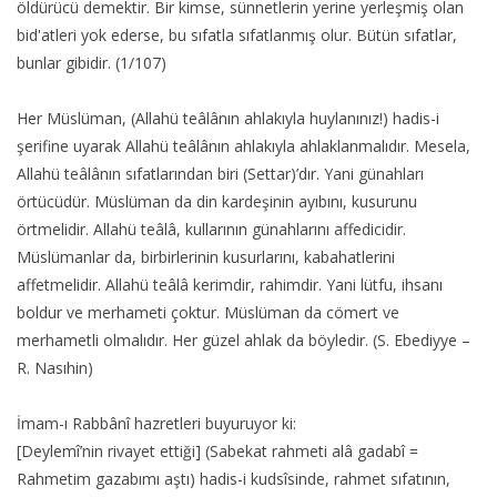
öldürücü demektir. Bir kimse, sünnetlerin yerine yerleşmiş olan
bid'atleri yok ederse, bu sıfatla sıfatlanmış olur. Bütün sıfatlar,
bunlar gibidir. (1/107)
Her Müslüman, (Allahü teâlânın ahlakıyla huylanınız!) hadis-i
şerifine uyarak Allahü teâlânın ahlakıyla ahlaklanmalıdır. Mesela,
Allahü teâlânın sıfatlarından biri (Settar)’dır. Yani günahları
örtücüdür. Müslüman da din kardeşinin ayıbını, kusurunu
örtmelidir. Allahü teâlâ, kullarının günahlarını affedicidir.
Müslümanlar da, birbirlerinin kusurlarını, kabahatlerini
affetmelidir. Allahü teâlâ kerimdir, rahimdir. Yani lütfu, ihsanı
boldur ve merhameti çoktur. Müslüman da cömert ve
merhametli olmalıdır. Her güzel ahlak da böyledir. (S. Ebediyye –
R. Nasıhin)
İmam-ı Rabbânî hazretleri buyuruyor ki:
[Deylemî’nin rivayet ettiği] (Sabekat rahmeti alâ gadabî =
Rahmetim gazabımı aştı) hadis-i kudsîsinde, rahmet sıfatının,