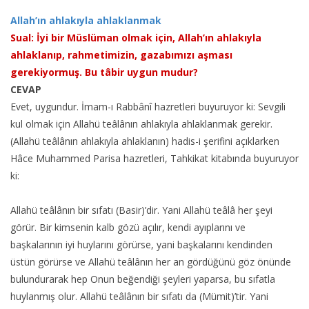
Allah’ın ahlakıyla ahlaklanmak
Sual: İyi bir Müslüman olmak için, Allah’ın ahlakıyla
ahlaklanıp, rahmetimizin, gazabımızı aşması
gerekiyormuş. Bu tâbir uygun mudur?
CEVAP
Evet, uygundur. İmam-ı Rabbânî hazretleri buyuruyor ki: Sevgili
kul olmak için Allahü teâlânın ahlakıyla ahlaklanmak gerekir.
(Allahü teâlânın ahlakıyla ahlaklanın) hadis-i şerifini açıklarken
Hâce Muhammed Parisa hazretleri, Tahkikat kitabında buyuruyor
ki:
Allahü teâlânın bir sıfatı (Basir)’dir. Yani Allahü teâlâ her şeyi
görür. Bir kimsenin kalb gözü açılır, kendi ayıplarını ve
başkalarının iyi huylarını görürse, yani başkalarını kendinden
üstün görürse ve Allahü teâlânın her an gördüğünü göz önünde
bulundurarak hep Onun beğendiği şeyleri yaparsa, bu sıfatla
huylanmış olur. Allahü teâlânın bir sıfatı da (Mümit)’tir. Yani