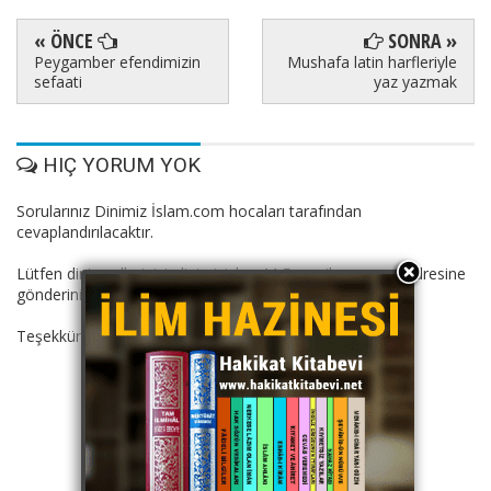
« ÖNCE
SONRA »
Peygamber efendimizin
Mushafa latin harfleriyle
sefaati
yaz yazmak
HIÇ YORUM YOK
Sorularınız Dinimiz İslam.com hocaları tarafından
cevaplandırılacaktır.
Lütfen dini suallerinizi: dinimizislam11@gmail.com mail adresine
gönderiniz.
Teşekkürler.