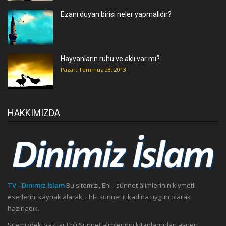
Ezanı duyan birisi neler yapmalıdır?
Hayvanların ruhu ve aklı var mı?
Pazar, Temmuz 28, 2013
HAKKIMIZDA
TV - Dinimiz İslam
Bu sitemizi, Ehl-i sünnet âlimlerinin kıymetli
eserlerini kaynak alarak, Ehl-i sünnet itikadına uygun olarak
hazırladık..
Sitemizdeki yazılar Ehli Sünnet alimlerinin kitaplarından aynen