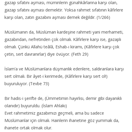
gazap sıfatını aşması, müminlerin günahkârlarına karşı olan,
gazap sıfatını aşması demektir. Yoksa rahmet sıfatının kâfirlere
karşı olan, zatın gazabını aşması demek değildir. (1/266)
Müslümanın da, Müslüman kardeşine rahmeti yani merhameti,
gazabından, nefretinden çok olmalı. Kâfirlere karşı ise, gazaplı
olmalı. Çünkü Allahü teâlâ, Eshab-ı kiramı, (Kâfirlere karşı çok
çetin, sert davranırlar) diye övüyor. (Feth 29)
İslam’a ve Müslümanlara düşmanlık edenlere, saldıranlara karşı
sert olmalı. Bir âyet-i kerimede, (Kâfirlere karşı sert ol!)
buyuruluyor. (Tevbe 73)
Bir hadis-i şerifte de, (Ümmetimin hayırlısı, demir gibi dayanıklı
olanıdır) buyuruldu. (İslam Ahlakı)
Evet rahmetimiz gazabımızı geçmeli, ama bu sadece
Müslümanlar için olmalı. Hainlerin ihanetine göz yummak da,
ihanete ortak olmak olur.