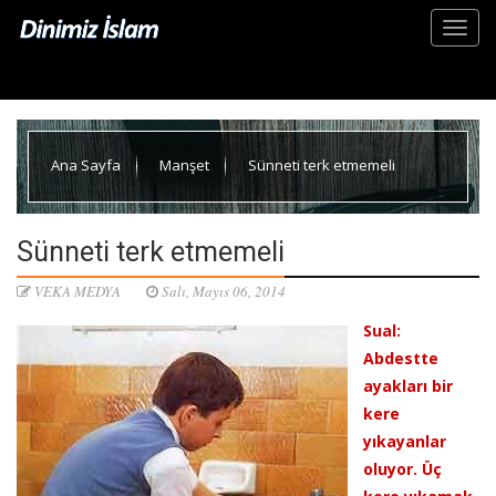
Ana Sayfa
Manşet
Sünneti terk etmemeli
Sünneti terk etmemeli
VEKA MEDYA
Salı, Mayıs 06, 2014
Sual:
Abdestte
ayakları bir
kere
yıkayanlar
oluyor. Üç