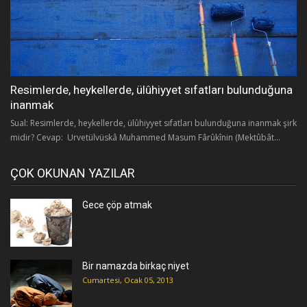
Resimlerde, heykellerde, ülûhiyyet sıfatları bulunduğuna
inanmak
Sual: Resimlerde, heykellerde, ülûhiyyet sıfatları bulunduğuna inanmak şirk
midir? Cevap: Urvetülvüskâ Muhammed Masum Fârûkînin (Mektûbât...
ÇOK OKUNAN YAZILAR
Gece çöp atmak
Bir namazda birkaç niyet
Cumartesi, Ocak 05, 2013