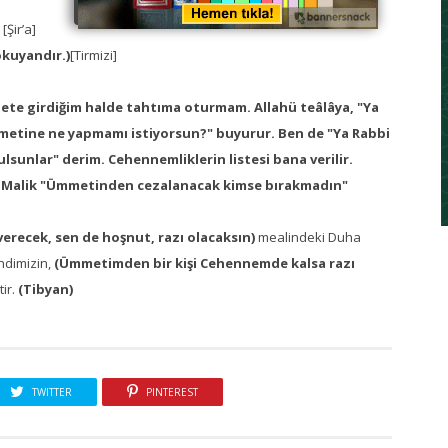
)
[Şir’a]
okuyandır.)
[Tirmizi]
ete girdiğim halde tahtıma oturmam. Allahü teâlâya, "Ya
tine ne yapmamı istiyorsun?" buyurur. Ben de "Ya Rabbi
lsunlar" derim. Cehennemliklerin listesi bana verilir.
i Malik "Ümmetinden cezalanacak kimse bırakmadın"
erecek, sen de hoşnut, razı olacaksın)
mealindeki Duha
endimizin,
(Ümmetimden bir kişi Cehennemde kalsa razı
tir.
(Tibyan)
TWITTER
PINTEREST