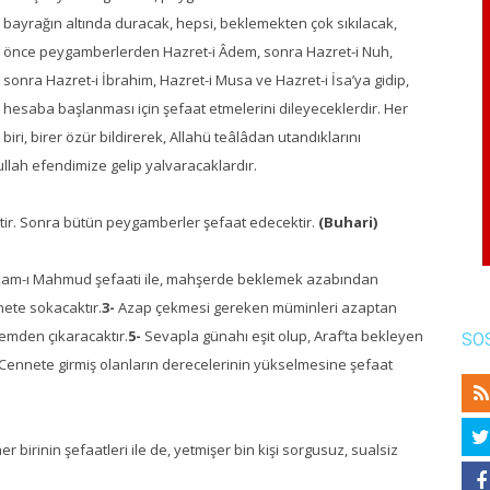
bayrağın altında duracak, hepsi, beklemekten çok sıkılacak,
önce peygamberlerden Hazret-i Âdem, sonra Hazret-i Nuh,
sonra Hazret-i İbrahim, Hazret-i Musa ve Hazret-i İsa’ya gidip,
hesaba başlanması için şefaat etmelerini dileyeceklerdir. Her
biri, birer özür bildirerek, Allahü teâlâdan utandıklarını
lah efendimize gelip yalvaracaklardır.
tir. Sonra bütün peygamberler şefaat edecektir.
(Buhari)
m-ı Mahmud şefaati ile, mahşerde beklemek azabından
ete sokacaktır.
3-
Azap çekmesi gereken müminleri azaptan
mden çıkaracaktır.
5-
Sevapla günahı eşit olup, Araf’ta bekleyen
SO
Cennete girmiş olanların derecelerinin yükselmesine şefaat
r birinin şefaatleri ile de, yetmişer bin kişi sorgusuz, sualsiz