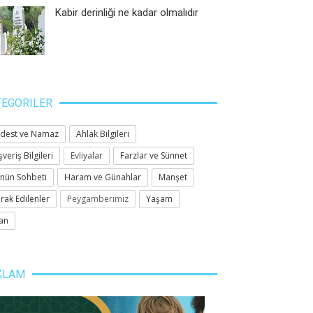
Kabir derinliği ne kadar olmalıdır
TEGORILER
dest ve Namaz
Ahlak Bilgileri
şveriş Bilgileri
Evliyalar
Farzlar ve Sünnet
nün Sohbeti
Haram ve Günahlar
Manşet
rak Edilenler
Peygamberimiz
Yaşam
an
KLAM