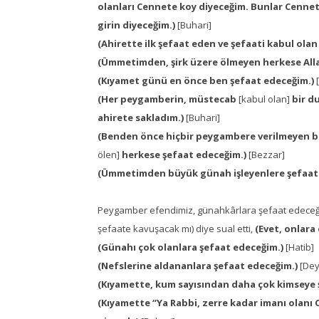
olanları Cennete koy diyeceğim. Bunlar Cennete
girin diyeceğim.)
[Buhari]
(Ahirette ilk şefaat eden ve şefaati kabul olan
(Ümmetimden, şirk üzere ölmeyen herkese Allah
(Kıyamet günü en önce ben şefaat edeceğim.)
(Her peygamberin, müstecab
[kabul olan]
bir d
ahirete sakladım.)
[Buhari]
(Benden önce hiçbir peygambere verilmeyen beş
ölen]
herkese şefaat edeceğim.)
[Bezzar]
(Ümmetimden büyük günah işleyenlere şefaat
Peygamber efendimiz, günahkârlara şefaat edeceğini
şefaate kavuşacak mı) diye sual etti,
(Evet, onlara
(Günahı çok olanlara şefaat edeceğim.)
[Hatib]
(Nefslerine aldananlara şefaat edeceğim.)
[Dey
(Kıyamette, kum sayısından daha çok kimseye 
(Kıyamette “Ya Rabbi, zerre kadar imanı olanı