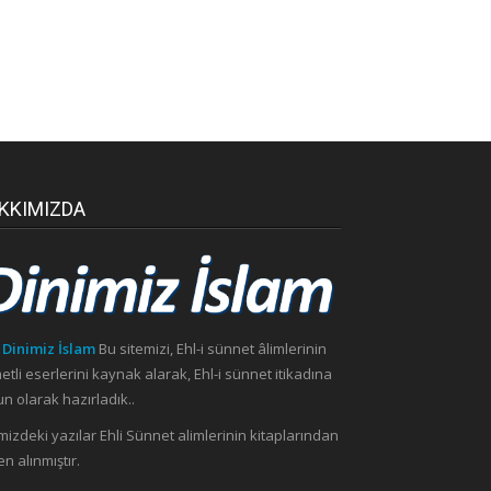
KKIMIZDA
 Dinimiz İslam
Bu sitemizi, Ehl-i sünnet âlimlerinin
etli eserlerini kaynak alarak, Ehl-i sünnet itikadına
n olarak hazırladık..
mizdeki yazılar Ehli Sünnet alimlerinin kitaplarından
n alınmıştır.