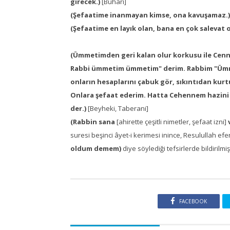
girecek.)
[Buhari]
(Şefaatime inanmayan kimse, ona kavuşamaz.
(Şefaatime en layık olan, bana en çok salevat 
(Ümmetimden geri kalan olur korkusu ile Cenn
Rabbi ümmetim ümmetim" derim. Rabbim "Ümme
onların hesaplarını çabuk gör, sıkıntıdan kurtu
Onlara şefaat ederim. Hatta Cehennem hazin
der.)
[Beyheki, Taberani]
(Rabbin sana
[ahirette çeşitli nimetler, şefaat izni]
v
suresi beşinci âyet-i kerimesi inince, Resulullah ef
oldum demem)
diye söylediği tefsirlerde bildirilmiş
FACEBOOK