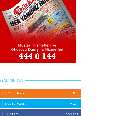
SYAL MEDYA
10286 Subscribers
RSS
5432 Followers
Twitter
1664 Fans
Facebook