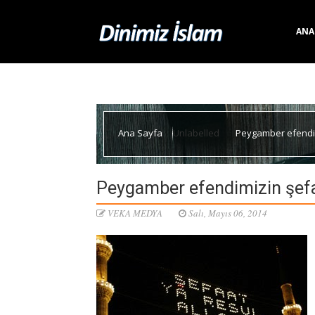
ANA
Ana Sayfa
Unlabelled
Peygamber efendim
Peygamber efendimizin şefa
VEKA MEDYA
Salı, Mayıs 06, 2014