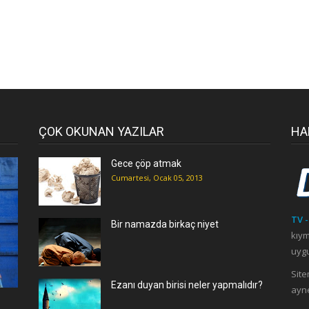
ÇOK OKUNAN YAZILAR
HA
Gece çöp atmak
Cumartesi, Ocak 05, 2013
TV -
Bir namazda birkaç niyet
kıym
uygu
Site
Ezanı duyan birisi neler yapmalıdır?
ayne
ı