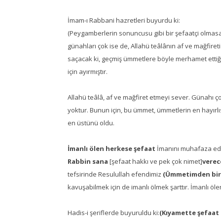
İmam-ı Rabbani hazretleri buyurdu ki:
(Peygamberlerin sonuncusu gibi bir şefaatçi olmasa
günahları çok ise de, Allahü teâlânın af ve mağfire
saçacak ki, geçmiş ümmetlere böyle merhamet etti
için ayırmıştır.
Allahü teâlâ, af ve mağfiret etmeyi sever. Günahı 
yoktur. Bunun için, bu ümmet, ümmetlerin en hayırlı
en üstünü oldu.
İmanlı ölen herkese şefaat
İmanını muhafaza ede
Rabbin sana
[şefaat hakkı ve pek çok nimet]
verec
tefsirinde Resulullah efendimiz
(Ümmetimden
bi
kavuşabilmek için de imanlı ölmek şarttır. İmanlı ö
Hadis-i şeriflerde buyuruldu ki:
(Kıyamette şefaat 