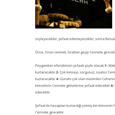
söyleyecekler, şefaat edemeyecekler, sonra Resulul
Önce, Onun ümmeti, Sırattan geçip Cennete girecek
Peygamber efendimizin şefaati şöyle olacak:
1-
Maka
kurtaracaktır.
2-
Çok kimseyi, sorgusuz, sualsiz Cenn
kurtaracaktır.
4-
Günahı çok olan müminleri Cehenne
kimselerin Cennete gitmelerine şefaat edecektir.
6-
edecektir.
Şefaat ile hesaptan kurtardığı yetmiş bin kimsenin he
Cennete girecektir.