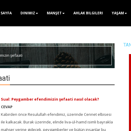
 SAYFA
DINIMIZ
MANŞET
AHLAK BILGILERI
YAŞAM
TA
izin şefaati
ati
Sual:
Peygamber efendimizin şefaati nasıl olacak?
CEVAP
Kabirden önce Resulullah efendimiz, üzerinde Cennet elbisesi
ile kalkacak. Burak üzerinde, elinde liva-ül-hamd isimli bayrakla
mahşer yerine gidecek, peygamberler ve bütün insanlar bu