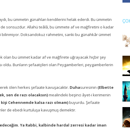
ydı, bu ümmetin günahları kendilerini helak ederdi. Bu ümmetin
ÇO
ti de sonsuzdur. Allahü teâlâ, bu ümmete af ve mağfiretini o kadar
ği bilinmiyor. Doksandokuz rahmetini, sanki bu günahkâr ümmet
çok olan bu ümmet kadar af ve mağfirete uğrayacak hiçbir şey
sı oldu. Bunların şefaatçileri olan Peygamberleri, peygamberlerin
rek ölen herkes şefaate kavuşacaktır.
Duha
suresinin
(Elbette
ek, sen de razı olacaksın)
mealindeki beşinci âyet-i kerimenin
r kişi Cehennemde kalsa razı olmam)
buyurdu. Şefaate
lenler de ebedi kurtuluşa kavuşmuş demektir.
edeceğim. Ya Rabbi, kalbinde hardal zerresi kadar iman