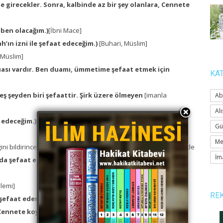
 girecekler. Sonra, kalbinde az bir şey olanlara, Cennete
 ben olacağım.)
[İbni Mace]
’ın izni ile şefaat edeceğim.)
[Buhari, Müslim]
[Müslim]
uası vardır. Ben duamı, ümmetime şefaat etmek için
KA
 şeyden biri şefaattir. Şirk üzere ölmeyen
[imanla
Ab
Alı
 edeceğim.)
[İmam-ı Ahmed, Nesai]
Gü
Me
 bildirince, Hazret-i Ebüdderda, (İmanı olan hırsız ve zâniler de
İm
 da şefaat edeceğim)
buyurdu. (Hatib)
lemi]
RE
şefaat ederim.)
[Taberani]
 Cennete koy!” diyeceğim. Hepsi şefaatimle Cennete