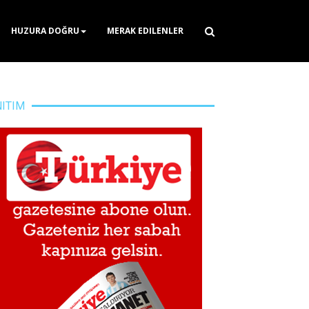
HUZURA DOĞRU
MERAK EDILENLER
NITIM