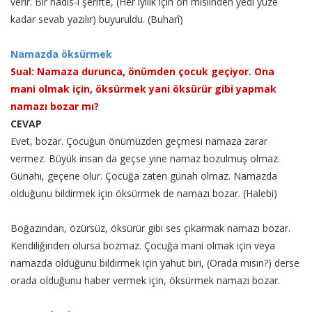
verir. Bir hadis-i şerifte, (Her iyilik için on mislinden yedi yüze
kadar sevab yazılır) buyuruldu. (Buharî)
Namazda öksürmek
Sual: Namaza durunca, önümden çocuk geçiyor. Ona
mani olmak için, öksürmek yani öksürür gibi yapmak
namazı bozar mı?
CEVAP
Evet, bozar. Çocuğun önümüzden geçmesi namaza zarar
vermez. Büyük insan da geçse yine namaz bozulmuş olmaz.
Günahı, geçene olur. Çocuğa zaten günah olmaz. Namazda
olduğunu bildirmek için öksürmek de namazı bozar. (Halebi)
Boğazından, özürsüz, öksürür gibi ses çıkarmak namazı bozar.
Kendiliğinden olursa bozmaz. Çocuğa mani olmak için veya
namazda olduğunu bildirmek için yahut biri, (Orada mısın?) derse
orada olduğunu haber vermek için, öksürmek namazı bozar.