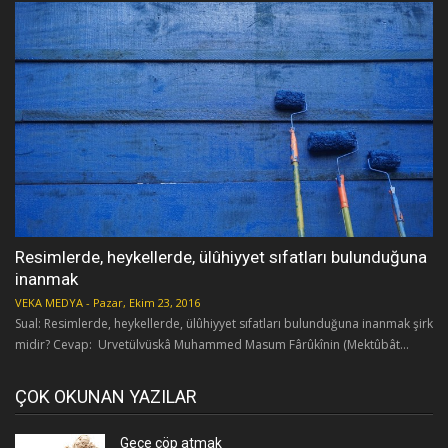
Resimlerde, heykellerde, ülûhiyyet sıfatları bulunduğuna
inanmak
VEKA MEDYA
-
Pazar, Ekim 23, 2016
Sual: Resimlerde, heykellerde, ülûhiyyet sıfatları bulunduğuna inanmak şirk
midir? Cevap: Urvetülvüskâ Muhammed Masum Fârûkînin (Mektûbât...
ÇOK OKUNAN YAZILAR
Gece çöp atmak