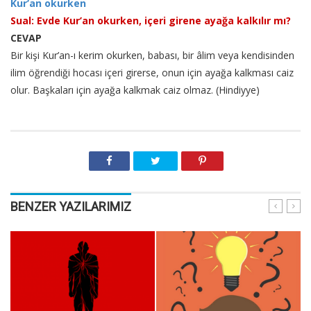
Kur’an okurken
Sual: Evde Kur’an okurken, içeri girene ayağa kalkılır mı?
CEVAP
Bir kişi Kur’an-ı kerim okurken, babası, bir âlim veya kendisinden
ilim öğrendiği hocası içeri girerse, onun için ayağa kalkması caiz
olur. Başkaları için ayağa kalkmak caiz olmaz. (Hindiyye)
BENZER YAZILARIMIZ