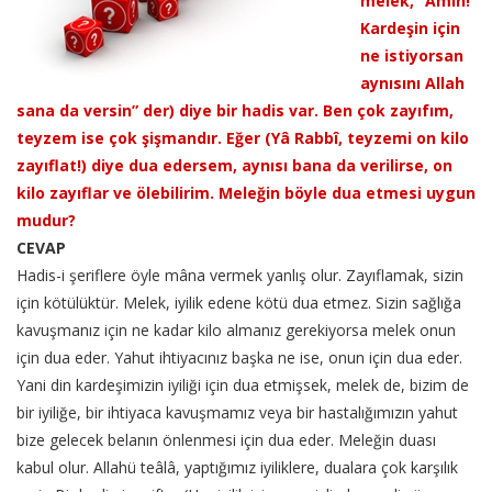
melek, “Âmin!
Kardeşin için
ne istiyorsan
aynısını Allah
sana da versin” der) diye bir hadis var. Ben çok zayıfım,
teyzem ise çok şişmandır. Eğer (Yâ Rabbî, teyzemi on kilo
zayıflat!) diye dua edersem, aynısı bana da verilirse, on
kilo zayıflar ve ölebilirim. Meleğin böyle dua etmesi uygun
mudur?
CEVAP
Hadis-i şeriflere öyle mâna vermek yanlış olur. Zayıflamak, sizin
için kötülüktür. Melek, iyilik edene kötü dua etmez. Sizin sağlığa
kavuşmanız için ne kadar kilo almanız gerekiyorsa melek onun
için dua eder. Yahut ihtiyacınız başka ne ise, onun için dua eder.
Yani din kardeşimizin iyiliği için dua etmişsek, melek de, bizim de
bir iyiliğe, bir ihtiyaca kavuşmamız veya bir hastalığımızın yahut
bize gelecek belanın önlenmesi için dua eder. Meleğin duası
kabul olur. Allahü teâlâ, yaptığımız iyiliklere, dualara çok karşılık