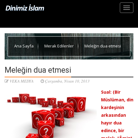
Ana Sayfa
Merak Edilenler
Meleğin dua etmesi
Meleğin dua etmesi
VEKA MEDYA
Çarşamba, Nisan 10, 2013
Sual: (Bir
Müslüman, din
kardeşinin
arkasından
hayır dua
edince, bir