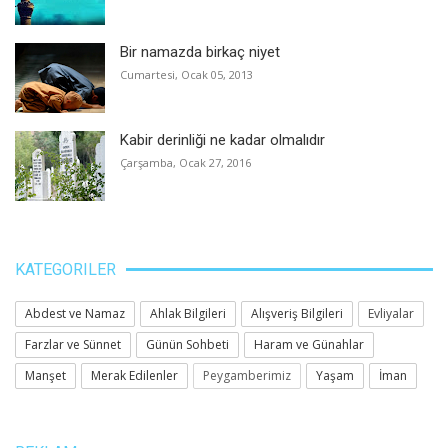
Bir namazda birkaç niyet
Cumartesi, Ocak 05, 2013
Kabir derinliği ne kadar olmalıdır
Çarşamba, Ocak 27, 2016
KATEGORILER
Abdest ve Namaz
Ahlak Bilgileri
Alışveriş Bilgileri
Evliyalar
Farzlar ve Sünnet
Günün Sohbeti
Haram ve Günahlar
Manşet
Merak Edilenler
Peygamberimiz
Yaşam
İman