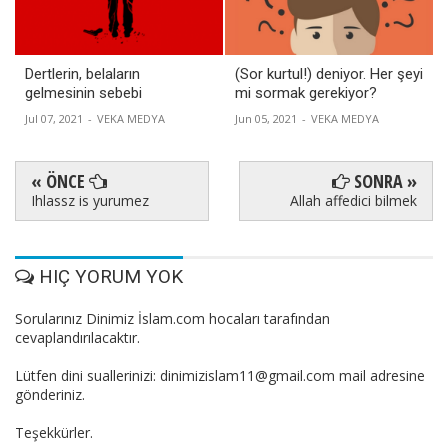
Dertlerin, belaların
(Sor kurtul!) deniyor. Her şeyi
gelmesinin sebebi
mi sormak gerekiyor?
Jul 07, 2021
-
VEKA MEDYA
Jun 05, 2021
-
VEKA MEDYA
« ÖNCE
SONRA »
Ihlassz is yurumez
Allah affedici bilmek
HIÇ YORUM YOK
Sorularınız Dinimiz İslam.com hocaları tarafından
cevaplandırılacaktır.
Lütfen dini suallerinizi: dinimizislam11@gmail.com mail adresine
gönderiniz.
Teşekkürler.