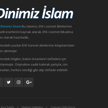
 Dinimiz İslam
Bu sitemizi, Ehl-i sünnet âlimlerinin
etli eserlerini kaynak alarak, Ehl-i sünnet itikadına
n olarak hazırladık..
mizdeki yazılar Ehli Sünnet alimlerinin kitaplarından
n alınmıştır.
mizdeki bilgiler, bütün insanların istifadesi için
rlanmıştır. Orijinaline sadık kalmak şartıyla, izin
madan, herkes istediği gibi alıp istifade edebilir.
Ana Sayfa
Namaz Vakitleri
Osman Ünlü hoca