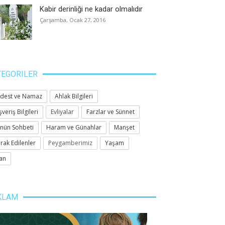
Kabir derinliği ne kadar olmalıdır
Çarşamba, Ocak 27, 2016
TEGORILER
lanlar, tesadüfen
İmamın bağırarak sesini
Kâf
dest ve Namaz
Ahlak Bilgileri
lmamıştır
yükseltmesi
ede
şveriş Bilgileri
Evliyalar
Farzlar ve Sünnet
018
-
VEKA MEDYA
Jun 23, 2018
-
VEKA MEDYA
Jun 
nün Sohbeti
Haram ve Günahlar
Manşet
rak Edilenler
Peygamberimiz
Yaşam
an
KLAM