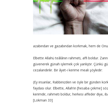
azabından ve gazabından korkmak, hem de Onun
Elbette Allahü teâlânın rahmeti, affı boldur. Z
güvenerek günah işlemek çok yanlıştır. Çünkü gün
cezalandırılır. Bir âyet-i kerime meali şöyledir:
(Ey insanlar, Rabbinizden ve öyle bir günden kor
faydası olur. Elbette, Allah’ın [hesaba çekme] sö
kerimdir, rahmeti boldur, herkesi affeder diye, i
[Lokman 33]