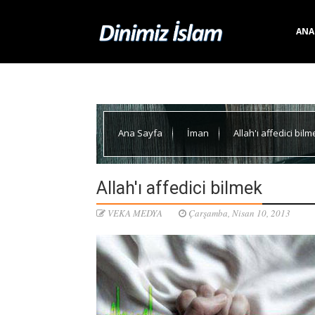
ANA
Ana Sayfa
İman
Allah'ı affedici bilm
Allah'ı affedici bilmek
VEKA MEDYA
Çarşamba, Nisan 10, 2013