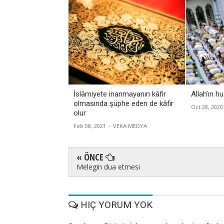
İslâmiyete inanmayanın kâfir
Allah’ın 
olmasında şüphe eden de kâfir
Oct 28, 2020
olur
Feb 08, 2021
-
VEKA MEDYA
« ÖNCE
Melegin dua etmesi
HIÇ YORUM YOK