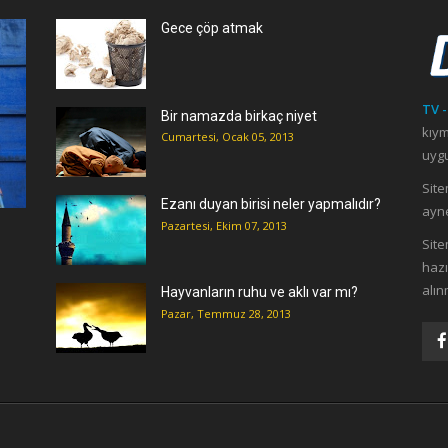
Gece çöp atmak
TV -
Bir namazda birkaç niyet
kıym
Cumartesi, Ocak 05, 2013
uygu
Site
Ezanı duyan birisi neler yapmalıdır?
ayne
Pazartesi, Ekim 07, 2013
ı
Site
hazı
alın
Hayvanların ruhu ve aklı var mı?
Pazar, Temmuz 28, 2013