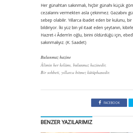
Her günahtan sakınmalı, hiçbir günahı küçük görm
cezalarını vermekten asla çekinmez. Gazabını gün
sebep olabilir. Yıllarca ibadet eden bir kulunu, b
bildiriyor. İki yüz bin yıl itaat eden şeytanın, ki
Hazret-i Âdem’in oğlu, birini öldürdüğü için, eb
sakınmalıyız. (K. Saadet)
Bulunmaz hazine
Âlimin her kelâmı, bulunmaz hazinedir,
Bir sohbeti, yıllarca bitmez kütüphanedir.
FACEBOOK
BENZER YAZILARIMIZ