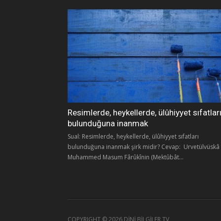
Resimlerde, heykellerde, ülûhiyyet sıfatlar
bulunduğuna inanmak
Sual: Resimlerde, heykellerde, ülûhiyyet sıfatları
bulunduğuna inanmak şirk midir? Cevap: Urvetülvüskâ
Muhammed Masum Fârûkînin (Mektûbât...
COPYRIGHT ©
2026 DİNİ BİLGİLER TV