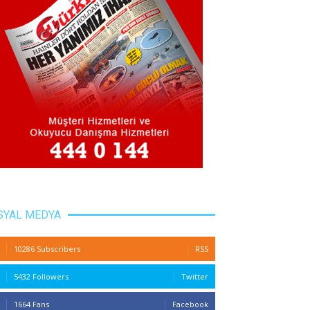
SYAL MEDYA
10286 Subscribers
RSS
5432 Followers
Twitter
1664 Fans
Facebook