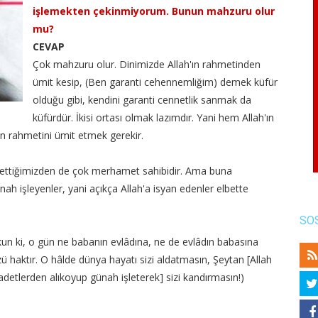
işlemekten çekinmiyorum. Bunun mahzuru olur
mu?
CEVAP
Çok mahzuru olur. Dinimizde Allah'ın rahmetinden
ümit kesip, (Ben garanti cehennemliğim) demek küfür
olduğu gibi, kendini garanti cennetlik sanmak da
küfürdür. İkisi ortası olmak lazımdır. Yani hem Allah'ın
 rahmetini ümit etmek gerekir.
annettiğimizden de çok merhamet sahibidir. Ama buna
ah işleyenler, yani açıkça Allah'a isyan edenler elbette
SO
kun ki, o gün ne babanın evlâdına, ne de evlâdın babasına
zü haktır. O hâlde dünya hayatı sizi aldatmasın, Şeytan [Allah
badetlerden alıkoyup günah işleterek] sizi kandırmasın!)