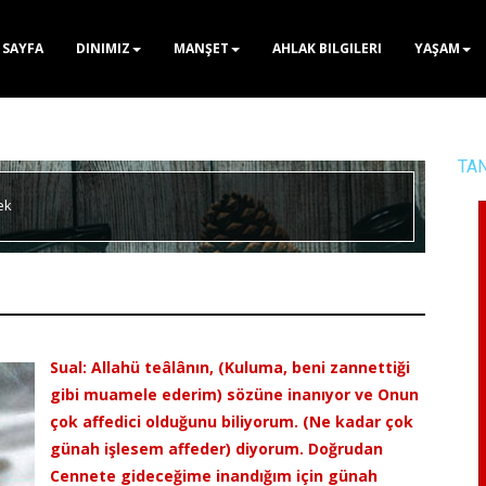
 SAYFA
DINIMIZ
MANŞET
AHLAK BILGILERI
YAŞAM
TA
ek
Sual: Allahü teâlânın, (Kuluma, beni zannettiği
gibi muamele ederim) sözüne inanıyor ve Onun
çok affedici olduğunu biliyorum. (Ne kadar çok
günah işlesem affeder) diyorum. Doğrudan
Cennete gideceğime inandığım için günah