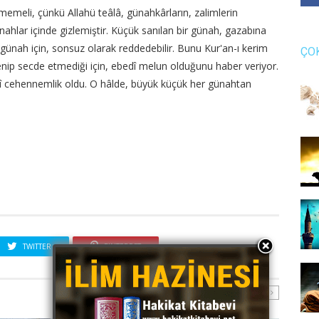
emeli, çünkü Allahü teâlâ, günahkârların, zalimlerin
ahlar içinde gizlemiştir. Küçük sanılan bir günah, gazabına
ir günah için, sonsuz olarak reddedebilir. Bunu Kur'an-ı kerim
ÇO
birlenip secde etmediği için, ebedî melun olduğunu haber veriyor.
edî cehennemlik oldu. O hâlde, büyük küçük her günahtan
TWITTER
PINTEREST