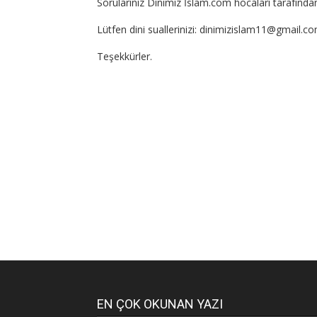
Sorularınız Dinimiz İslam.com hocaları tarafından
Lütfen dini suallerinizi: dinimizislam11@gmail.c
Teşekkürler.
EN ÇOK OKUNAN YAZI