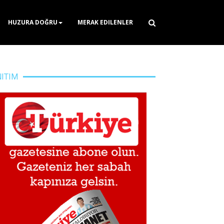
HUZURA DOĞRU
MERAK EDILENLER
NITIM