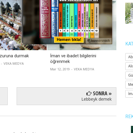
KA
huzuruna durmak
İman ve ibadet bilgilerini
Yaratı
Ab
öğrenmek
yaratı
-
VEKA MEDYA
Alı
Mar 12, 2019
-
VEKA MEDYA
Jul 08, 2
Gü
Me
SONRA »
İm
Lebbeyk demek
RE