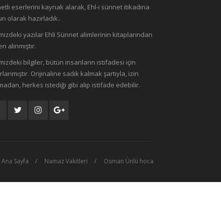
etli eserlerini kaynak alarak, Ehl-i sünnet itikadına
n olarak hazırladık..
mizdeki yazılar Ehli Sünnet alimlerinin kitaplarından
n alınmıştır.
mizdeki bilgiler, bütün insanların istifadesi için
rlanmıştır. Orijinaline sadık kalmak şartıyla, izin
madan, herkes istediği gibi alıp istifade edebilir.
Ana Sayfa
Namaz Vakitleri
Osman Ünlü hoca