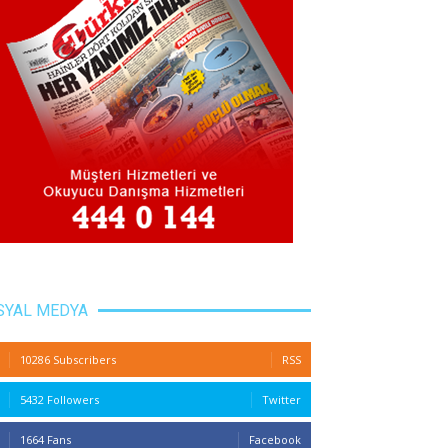
SYAL MEDYA
10286 Subscribers
RSS
5432 Followers
Twitter
1664 Fans
Facebook