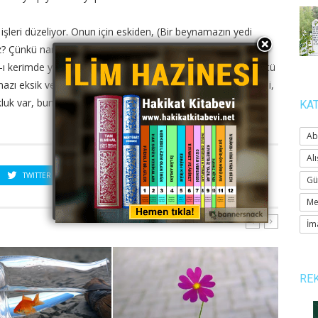
 işleri düzeliyor. Onun için eskiden, (Bir beynamazın yedi
 Çünkü namaz dinin direğidir. Binalar hep direkler üzerinde
ur’an-ı kerimde yeminle, (Muhakkak namaz kötülükleri önler. Kötü
mazı eksik veya bozuk demektir. Abdestinde mi, guslünde mi,
luk var, bunu tespit etmesi gerekir.
KA
Ab
Alı
TWITTER
PINTEREST
Gü
Me
İm
RE