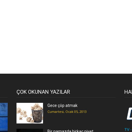
ÇOK OKUNAN YAZILAR
HA
Gece çöp atmak
Cumartesi, Ocak 05, 2013
TV -
Bir namazda birkaç niyet