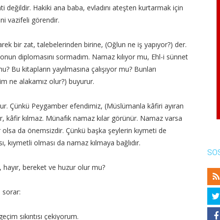
ti değildir. Hakiki ana baba, evladını ateşten kurtarmak için
ni vazifeli görendir.
ek bir zat, talebelerinden birine, (Oğlun ne iş yapıyor?) der.
onun diplomasını sormadım. Namaz kılıyor mu, Ehl-i sünnet
 mu? Bu kitapların yayılmasına çalışıyor mu? Bunları
im ne alakamız olur?) buyurur.
 Çünkü Peygamber efendimiz, (Müslümanla kâfiri ayıran
, kâfir kılmaz. Münafık namaz kılar görünür. Namaz varsa
 olsa da önemsizdir. Çünkü başka şeylerin kıymeti de
ı, kıymetli olması da namaz kılmaya bağlıdır.
SO
, hayır, bereket ve huzur olur mu?
 sorar:
eçim sıkıntısı çekiyorum.