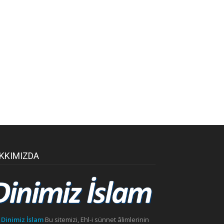
KKIMIZDA
 Dinimiz İslam
Bu sitemizi, Ehl-i sünnet âlimlerinin