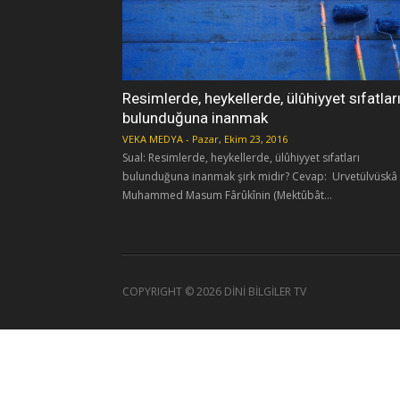
Resimlerde, heykellerde, ülûhiyyet sıfatlar
bulunduğuna inanmak
VEKA MEDYA
-
Pazar, Ekim 23, 2016
Sual: Resimlerde, heykellerde, ülûhiyyet sıfatları
bulunduğuna inanmak şirk midir? Cevap: Urvetülvüskâ
Muhammed Masum Fârûkînin (Mektûbât...
COPYRIGHT ©
2026 DİNİ BİLGİLER TV