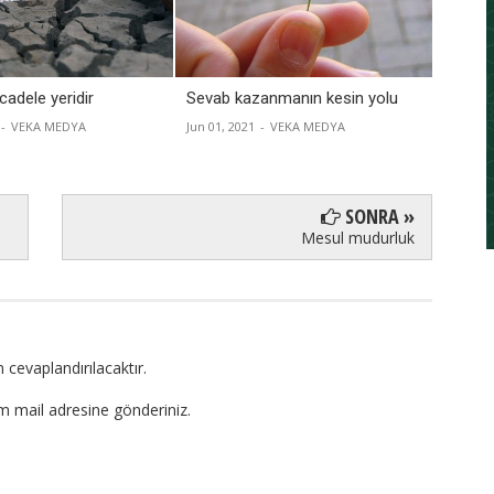
adele yeridir
Sevab kazanmanın kesin yolu
İslâmi
yaşar
-
VEKA MEDYA
Jun 01, 2021
-
VEKA MEDYA
Apr 22, 
SONRA »
Mesul mudurluk
 cevaplandırılacaktır.
om mail adresine gönderiniz.