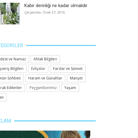
Kabir derinliği ne kadar olmalıdır
Çarşamba, Ocak 27, 2016
TEGORILER
dest ve Namaz
Ahlak Bilgileri
şveriş Bilgileri
Evliyalar
Farzlar ve Sünnet
nün Sohbeti
Haram ve Günahlar
Manşet
rak Edilenler
Peygamberimiz
Yaşam
an
KLAM