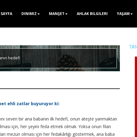
 SAYFA
DINIMIZ
MANŞET
AHLAK BILGILERI
YAŞAM
TA
nın hedefi
et ehli zatlar buyuruyor ki:
ını seven bir ana babanın ilk hedefi, onun ateşte yanmaktan
lması için, her şeyini feda etmek olmalı. Yoksa onun filan
dan mezun olması için her fedakârlığı göstermek, ana baba