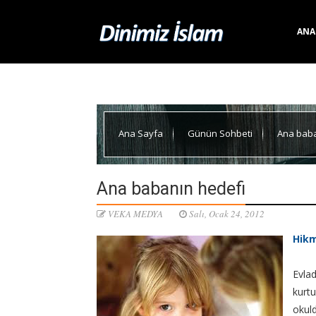
ANA
Ana Sayfa
Günün Sohbeti
Ana baba
Ana babanın hedefi
VEKA MEDYA
Salı, Ocak 24, 2012
Hikm
Evlad
kurtu
okul