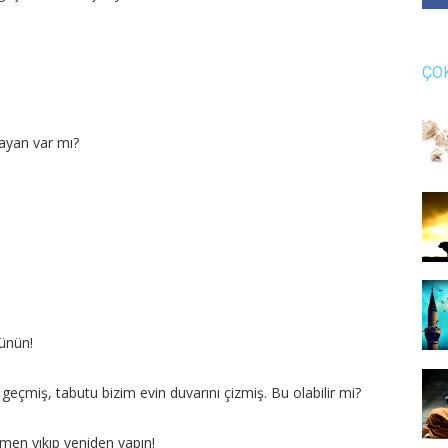
ÇO
ayan var mı?
şünün!
geçmiş, tabutu bizim evin duvarını çizmiş. Bu olabilir mi?
emen yıkıp yeniden yapın!