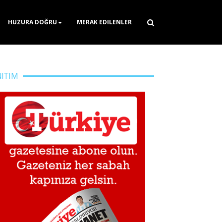
HUZURA DOĞRU
MERAK EDILENLER
NITIM