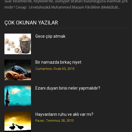
Sual: Resimlerde, heykellerde, ülûhiyyet sıfatları bulunduğuna inanmak şirk
midir? Cevap: Urvetülvüskâ Muhammed Masum Fârûkînin (Mektûbât...
ÇOK OKUNAN YAZILAR
Gece çöp atmak
Bir namazda birkaç niyet
Cumartesi, Ocak 05, 2013
Ezanı duyan birisi neler yapmalıdır?
Hayvanların ruhu ve aklı var mı?
Pazar, Temmuz 28, 2013