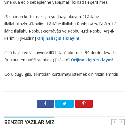
yine dua edip sebeplerine yapışmalı. İki hadis-i şerif meali:
(Sıkıntıdan kurtulmak için şu duayı okuyun: "Lâ ilahe
illallahül'azîm-ül-halîm. Lâ ilâhe illallahü Rabbül-Arş-il'azîm. Lâ
ilâhe illallahü Rabbüs-semâvâti ve Rabbül-Erdı Rabbül Arş-il-
kerîm.") [Müslim]
Orijinali için tıklayın!
("Lâ havle ve lâ kuvvete illâ billah" okumak, 99 derde devadır.
Bunların en hafifi sıkıntıdır.) [Hâkim]
Orijinali için tıklayın!
Görüldüğü gibi, sıkıntıdan kurtulmayı istemek dinimizin emridir.
BENZER YAZILARIMIZ