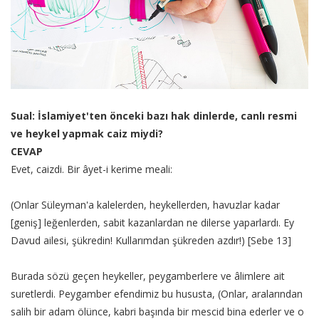
Sual: İslamiyet'ten önceki bazı hak dinlerde, canlı resmi
ve heykel yapmak caiz miydi?
CEVAP
Evet, caizdi. Bir âyet-i kerime meali:
(Onlar Süleyman'a kalelerden, heykellerden, havuzlar kadar
[geniş] leğenlerden, sabit kazanlardan ne dilerse yaparlardı. Ey
Davud ailesi, şükredin! Kullarımdan şükreden azdır!) [Sebe 13]
Burada sözü geçen heykeller, peygamberlere ve âlimlere ait
suretlerdi. Peygamber efendimiz bu hususta, (Onlar, aralarından
salih bir adam ölünce, kabri başında bir mescid bina ederler ve o