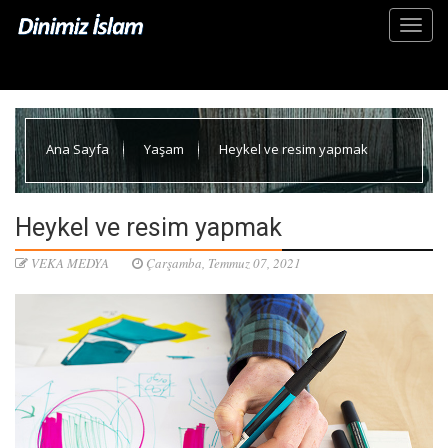
Ana Sayfa
Yaşam
Heykel ve resim yapmak
Heykel ve resim yapmak
VEKA MEDYA
Çarşamba, Temmuz 07, 2021