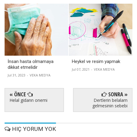
İnsan hasta olmamaya
Heykel ve resim yapmak
dikkat etmelidir
Jul 07, 2021
-
VEKA MEDYA
Jul 31, 2023
-
VEKA MEDYA
« ÖNCE
SONRA »
Helal gidann onemi
Dertlerin belalarn
gelmesinin sebebi
HIÇ YORUM YOK