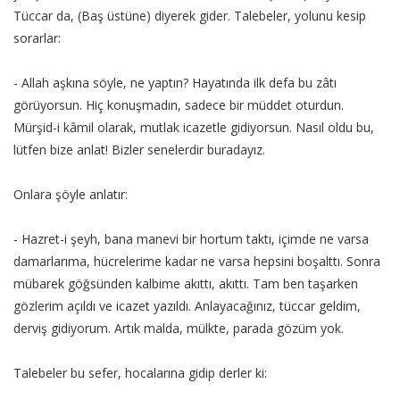
Tüccar da, (Baş üstüne) diyerek gider. Talebeler, yolunu kesip
sorarlar:
- Allah aşkına söyle, ne yaptın? Hayatında ilk defa bu zâtı
görüyorsun. Hiç konuşmadın, sadece bir müddet oturdun.
Mürşid-i kâmil olarak, mutlak icazetle gidiyorsun. Nasıl oldu bu,
lütfen bize anlat! Bizler senelerdir buradayız.
Onlara şöyle anlatır:
- Hazret-i şeyh, bana manevi bir hortum taktı, içimde ne varsa
damarlarıma, hücrelerime kadar ne varsa hepsini boşalttı. Sonra
mübarek göğsünden kalbime akıttı, akıttı. Tam ben taşarken
gözlerim açıldı ve icazet yazıldı. Anlayacağınız, tüccar geldim,
derviş gidiyorum. Artık malda, mülkte, parada gözüm yok.
Talebeler bu sefer, hocalarına gidip derler ki: