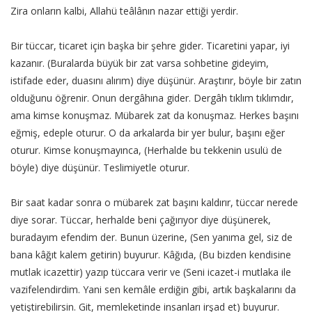
Zira onların kalbi, Allahü teâlânın nazar ettiği yerdir.
Bir tüccar, ticaret için başka bir şehre gider. Ticaretini yapar, iyi
kazanır. (Buralarda büyük bir zat varsa sohbetine gideyim,
istifade eder, duasını alırım) diye düşünür. Araştırır, böyle bir zatın
olduğunu öğrenir. Onun dergâhına gider. Dergâh tıklım tıklımdır,
ama kimse konuşmaz. Mübarek zat da konuşmaz. Herkes başını
eğmiş, edeple oturur. O da arkalarda bir yer bulur, başını eğer
oturur. Kimse konuşmayınca, (Herhalde bu tekkenin usulü de
böyle) diye düşünür. Teslimiyetle oturur.
Bir saat kadar sonra o mübarek zat başını kaldırır, tüccar nerede
diye sorar. Tüccar, herhalde beni çağırıyor diye düşünerek,
buradayım efendim der. Bunun üzerine, (Sen yanıma gel, siz de
bana kâğıt kalem getirin) buyurur. Kâğıda, (Bu bizden kendisine
mutlak icazettir) yazıp tüccara verir ve (Seni icazet-i mutlaka ile
vazifelendirdim. Yani sen kemâle erdiğin gibi, artık başkalarını da
yetiştirebilirsin. Git, memleketinde insanları irşad et) buyurur.