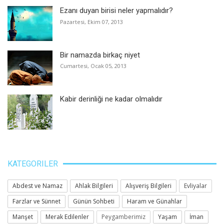
Ezanı duyan birisi neler yapmalıdır?
Pazartesi, Ekim 07, 2013
Bir namazda birkaç niyet
Cumartesi, Ocak 05, 2013
Kabir derinliği ne kadar olmalıdır
KATEGORILER
Abdest ve Namaz
Ahlak Bilgileri
Alışveriş Bilgileri
Evliyalar
Farzlar ve Sünnet
Günün Sohbeti
Haram ve Günahlar
Manşet
Merak Edilenler
Peygamberimiz
Yaşam
İman