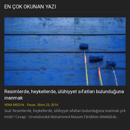
EN ÇOK OKUNAN YAZI
Resimlerde, heykellerde, ülûhiyyet sıfatları bulunduğuna
inanmak
VEKA MEDYA
-
Pazar, Ekim 23, 2016
Sual: Resimlerde, heykellerde, ülûhiyyet sıfatları bulunduğuna inanmak şirk
midir? Cevap: Urvetülvüskâ Muhammed Masum Fârûkînin (Mektûbât...