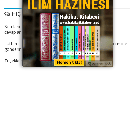
HIÇ YORUM YOK
Sorularınız Dinimiz İslam.com hocaları tarafından
cevaplandırılacaktır.
Lütfen dini suallerinizi: dinimizislam11@gmail.com mail adresine
gönderiniz.
Teşekkürler.