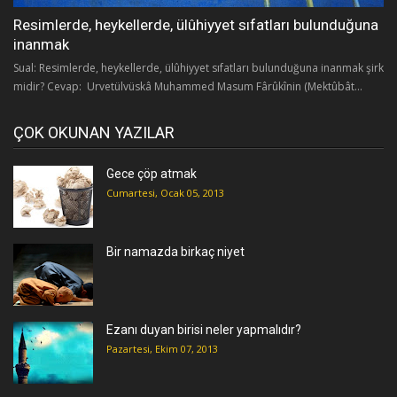
Resimlerde, heykellerde, ülûhiyyet sıfatları bulunduğuna
inanmak
Sual: Resimlerde, heykellerde, ülûhiyyet sıfatları bulunduğuna inanmak şirk
midir? Cevap: Urvetülvüskâ Muhammed Masum Fârûkînin (Mektûbât...
ÇOK OKUNAN YAZILAR
Gece çöp atmak
Cumartesi, Ocak 05, 2013
Bir namazda birkaç niyet
Ezanı duyan birisi neler yapmalıdır?
Pazartesi, Ekim 07, 2013