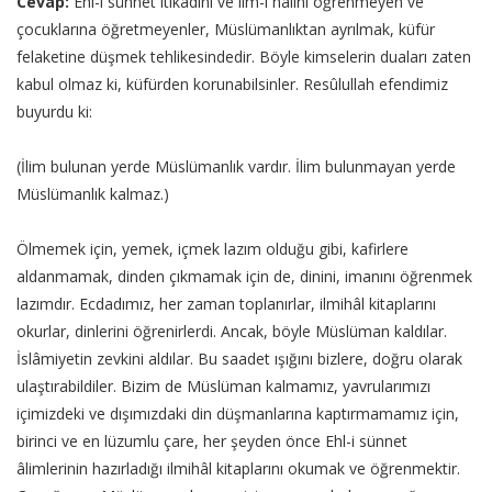
Cevap:
Ehl-i sünnet itikadını ve ilm-i hâlini öğrenmeyen ve
çocuklarına öğretmeyenler, Müslümanlıktan ayrılmak, küfür
felaketine düşmek tehlikesindedir. Böyle kimselerin duaları zaten
kabul olmaz ki, küfürden korunabilsinler. Resûlullah efendimiz
buyurdu ki:
(İlim bulunan yerde Müslümanlık vardır. İlim bulunmayan yerde
Müslümanlık kalmaz.)
Ölmemek için, yemek, içmek lazım olduğu gibi, kafirlere
aldanmamak, dinden çıkmamak için de, dinini, imanını öğrenmek
lazımdır. Ecdadımız, her zaman toplanırlar, ilmihâl kitaplarını
okurlar, dinlerini öğrenirlerdi. Ancak, böyle Müslüman kaldılar.
İslâmiyetin zevkini aldılar. Bu saadet ışığını bizlere, doğru olarak
ulaştırabildiler. Bizim de Müslüman kalmamız, yavrularımızı
içimizdeki ve dışımızdaki din düşmanlarına kaptırmamamız için,
birinci ve en lüzumlu çare, her şeyden önce Ehl-i sünnet
âlimlerinin hazırladığı ilmihâl kitaplarını okumak ve öğrenmektir.