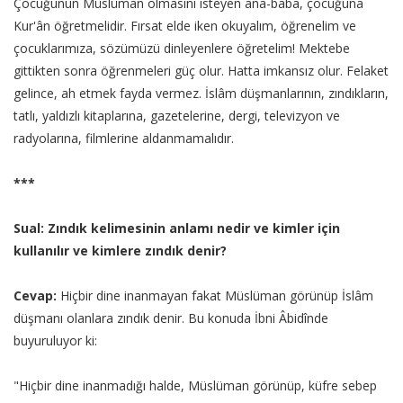
Çocuğunun Müslüman olmasını isteyen ana-baba, çocuğuna
Kur'ân öğretmelidir. Fırsat elde iken okuyalım, öğrenelim ve
çocuklarımıza, sözümüzü dinleyenlere öğretelim! Mektebe
gittikten sonra öğrenmeleri güç olur. Hatta imkansız olur. Felaket
gelince, ah etmek fayda vermez. İslâm düşmanlarının, zındıkların,
tatlı, yaldızlı kitaplarına, gazetelerine, dergi, televizyon ve
radyolarına, filmlerine aldanmamalıdır.
***
Sual: Zındık kelimesinin anlamı nedir ve kimler için
kullanılır ve kimlere zındık denir?
Cevap:
Hiçbir dine inanmayan fakat Müslüman görünüp İslâm
düşmanı olanlara zındık denir. Bu konuda İbni Âbidînde
buyuruluyor ki:
"Hiçbir dine inanmadığı halde, Müslüman görünüp, küfre sebep