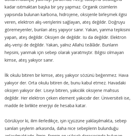
kadar ısıtmaktan başka bir şey yapmaz. Organik cisimlerin
yapısında bulunan karbona, hidrojene, oksijenle birleşmek ilgisi
veren, elektron alış-verişlerini sağlayan, ateş değildir. Doğruyu
göremeyenler, bunları ateş yapıyor sanır. Yakan, yanma tepkisini
yapan, ateş değildir. Oksijen de değildir. Isı da değildir. Elektron
alış-verişi de değildir. Yakan, yalnız Allahü teâlâdır. Bunların
hepsini, yanmak için sebep olarak yaratmıştır. Bilgisi olmayan
kimse, ateş yakıyor sanır.
İlk okulu bitiren bir kimse, ateş yakıyor sözünü beğenmez. Hava
yakıyor der. Orta okulu bitiren de, bunu kabul etmez. Havadaki
oksijen yakıyor der. Liseyi bitiren, yakıcılık oksijene mahsus
değildir. Her elektron çeken element yakıcıdır der. Üniversiteli ise,
madde ile birlikte enerjiyi de hesaba katar.
Görülüyor ki, ilim ilerledikçe, işin içyüzüne yaklaşılmakta, sebep
sanılan şeylerin arkasında, daha nice sebeplerin bulunduğu
anlaşılmaktadır. İlmin, fennin en yüksek derecesinde bulunan,