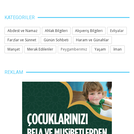
KATEGORILER
Abdest ve Namaz
Ahlak Bilgileri
Alışveriş Bilgileri
Evliyalar
Farzlar ve Sünnet
Günün Sohbeti
Haram ve Günahlar
Manşet
Merak Edilenler
Peygamberimiz
Yaşam
İman
REKLAM