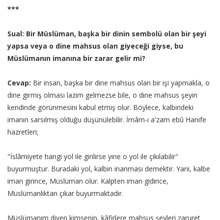
***
Sual: Bir Müslüman, başka bir dinin sembolü olan bir şeyi
yapsa veya o dine mahsus olan giyeceği giyse, bu
Müslümanın imanına bir zarar gelir mi?
Cevap:
Bir insan, başka bir dine mahsus olan bir işi yapmakla, o
dine girmiş olması lazım gelmezse bile, o dine mahsus şeyin
kendinde görünmesini kabul etmiş olur. Böylece, kalbindeki
imanın sarsılmış olduğu düşünülebilir. İmâm-ı a'zam ebû Hanife
hazretleri;
"İslâmiyete hangi yol ile girilirse yine o yol ile çıkılabilir"
buyurmuştur. Buradaki yol, kalbin inanması demektir. Yani, kalbe
iman girince, Müslüman olur. Kalpten iman gidince,
Müslümanlıktan çıkar buyurmaktadır.
Müslümanım diyen kimsenin, kâfirlere mahsus şeyleri zaruret