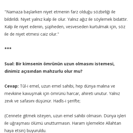
"Namaza başlarken niyet etmenin farz olduğu sözbirliği ile
bildirildi. Niyet yalnız kalp ile olur. Yalnız ağız ile söylemek bidattir.
Kalp ile niyet edenin, şüpheden, vesveseden kurtulmak için, söz
ile de niyet etmesi caiz olur."
***
Sual: Bir kimsenin ömrünün uzun olmasını istemesi,
dinimiz açısından mahzurlu olur mu?
Cevap:
Tûl-i emel, uzun emel sahibi, hep dünya malına ve
mevkiine kavuşmak için ömrünü harcar, ahireti unutur. Yalnız
zevk ve safasını düşünür. Hadîs-i şerifte;
(Cennete gitmek isteyen, uzun emel sahibi olmasın. Dünya işleri
ile uğraşması ölümü unutturmasın. Haram işlemekte Allahtan
haya etsin) buyuruldu.