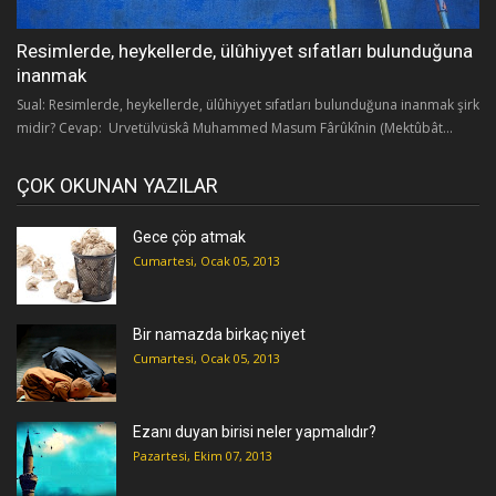
Resimlerde, heykellerde, ülûhiyyet sıfatları bulunduğuna
inanmak
Sual: Resimlerde, heykellerde, ülûhiyyet sıfatları bulunduğuna inanmak şirk
midir? Cevap: Urvetülvüskâ Muhammed Masum Fârûkînin (Mektûbât...
ÇOK OKUNAN YAZILAR
Gece çöp atmak
Cumartesi, Ocak 05, 2013
Bir namazda birkaç niyet
Cumartesi, Ocak 05, 2013
Ezanı duyan birisi neler yapmalıdır?
Pazartesi, Ekim 07, 2013