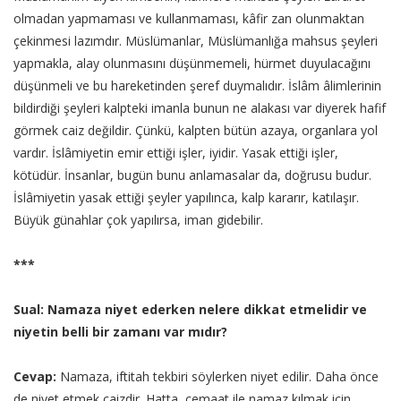
olmadan yapmaması ve kullanmaması, kâfir zan olunmaktan
çekinmesi lazımdır. Müslümanlar, Müslümanlığa mahsus şeyleri
yapmakla, alay olunmasını düşünmemeli, hürmet duyulacağını
düşünmeli ve bu hareketinden şeref duymalıdır. İslâm âlimlerinin
bildirdiği şeyleri kalpteki imanla bunun ne alakası var diyerek hafif
görmek caiz değildir. Çünkü, kalpten bütün azaya, organlara yol
vardır. İslâmiyetin emir ettiği işler, iyidir. Yasak ettiği işler,
kötüdür. İnsanlar, bugün bunu anlamasalar da, doğrusu budur.
İslâmiyetin yasak ettiği şeyler yapılınca, kalp kararır, katılaşır.
Büyük günahlar çok yapılırsa, iman gidebilir.
***
Sual: Namaza niyet ederken nelere dikkat etmelidir ve
niyetin belli bir zamanı var mıdır?
Cevap:
Namaza, iftitah tekbiri söylerken niyet edilir. Daha önce
de niyet etmek caizdir. Hatta, cemaat ile namaz kılmak için