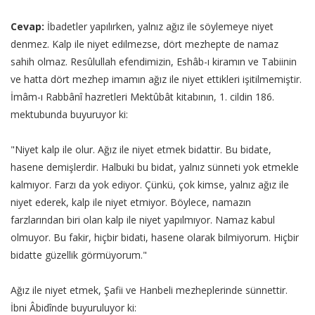
Cevap:
İbadetler yapılırken, yalnız ağız ile söylemeye niyet
denmez. Kalp ile niyet edilmezse, dört mezhepte de namaz
sahih olmaz. Resûlullah efendimizin, Eshâb-ı kiramın ve Tabiinin
ve hatta dört mezhep imamın ağız ile niyet ettikleri işitilmemiştir.
İmâm-ı Rabbânî hazretleri Mektûbât kitabının, 1. cildin 186.
mektubunda buyuruyor ki:
"Niyet kalp ile olur. Ağız ile niyet etmek bidattir. Bu bidate,
hasene demişlerdir. Halbuki bu bidat, yalnız sünneti yok etmekle
kalmıyor. Farzı da yok ediyor. Çünkü, çok kimse, yalnız ağız ile
niyet ederek, kalp ile niyet etmiyor. Böylece, namazın
farzlarından biri olan kalp ile niyet yapılmıyor. Namaz kabul
olmuyor. Bu fakir, hiçbir bidati, hasene olarak bilmiyorum. Hiçbir
bidatte güzellik görmüyorum."
Ağız ile niyet etmek, Şafii ve Hanbeli mezheplerinde sünnettir.
İbni Âbidînde buyuruluyor ki: