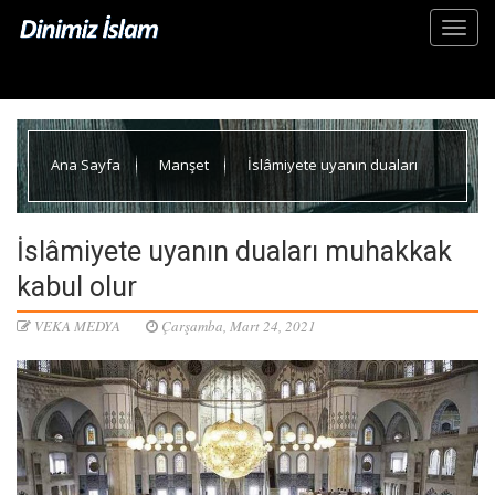
Ana Sayfa
Manşet
İslâmiyete uyanın duaları
muhakkak kabul olur
İslâmiyete uyanın duaları muhakkak
kabul olur
VEKA MEDYA
Çarşamba, Mart 24, 2021