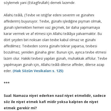
söylemek yani (Estagfirullah) demek lazımdır.
Allahü teâlâ, (Tevbe ve istiğfar edeni severim ve günahını
affederim) buyuruyor. Tevbe, günahı işlediğine pişman olmak,
günah işlemekten hemen vaz geçmek, bir daha yapmamaya
karar vermek ve af etmesi için Allahü teâlâya yalvarmaktır. Bu
dört şeyden biri noksan olan tevbe kabul olmaz ve günahı
affedilmez. Tevbeden sonra günahı tekrar yaparsa, tevbesi
bozulmaz, yeniden günaha girer. Bunun için, ayrıca tevbe etmesi
lazım olur. Hakiki tevbesi yapılan günah, muhakkak affolur. Tevbe
yapılmayan günah için, Allahü teâlâ dilerse affeder, dilerse azap
eder.
(Hak Sözün Vesikaları s. 125)
***
Sual: Namaza niyet ederken nasıl niyet etmelidir, sadece
söz ile niyet etmek kafi midir yoksa kalpten de niyet
etmek gerekir mi?