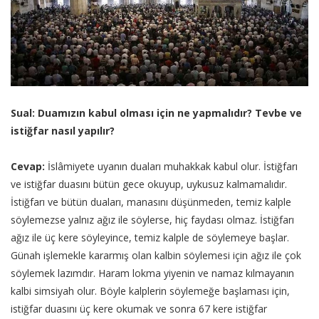
Sual: Duamızın kabul olması için ne yapmalıdır? Tevbe ve
istiğfar nasıl yapılır?
Cevap:
İslâmiyete uyanın duaları muhakkak kabul olur. İstiğfarı
ve istiğfar duasını bütün gece okuyup, uykusuz kalmamalıdır.
İstiğfarı ve bütün duaları, manasını düşünmeden, temiz kalple
söylemezse yalnız ağız ile söylerse, hiç faydası olmaz. İstiğfarı
ağız ile üç kere söyleyince, temiz kalple de söylemeye başlar.
Günah işlemekle kararmış olan kalbin söylemesi için ağız ile çok
söylemek lazımdır. Haram lokma yiyenin ve namaz kılmayanın
kalbi simsiyah olur. Böyle kalplerin söylemeğe başlaması için,
istiğfar duasını üç kere okumak ve sonra 67 kere istiğfar