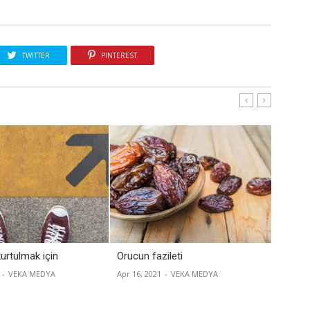
TWITTER
PINTEREST
urtulmak için
Orucun fazileti
Ehl-i s
-
VEKA MEDYA
Apr 16, 2021
-
VEKA MEDYA
Apr 09, 