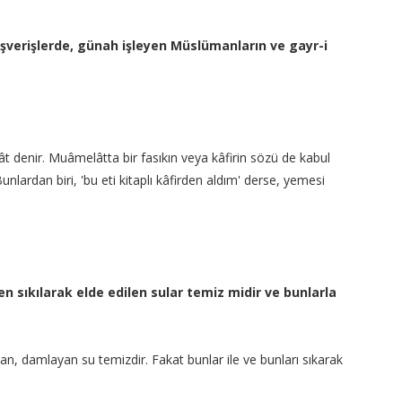
ışverişlerde, günah işleyen Müslümanların ve gayr-i
lât denir. Muâmelâtta bir fasıkın veya kâfirin sözü de kabul
 Bunlardan biri, 'bu eti kitaplı kâfirden aldım' derse, yemesi
 sıkılarak elde edilen sular temiz midir ve bunlarla
, damlayan su temizdir. Fakat bunlar ile ve bunları sıkarak