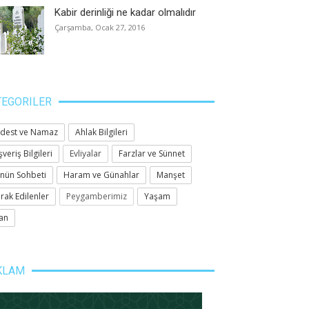
Kabir derinliği ne kadar olmalıdır
Çarşamba, Ocak 27, 2016
TEGORILER
dest ve Namaz
Ahlak Bilgileri
şveriş Bilgileri
Evliyalar
Farzlar ve Sünnet
nün Sohbeti
Haram ve Günahlar
Manşet
rak Edilenler
Peygamberimiz
Yaşam
an
KLAM