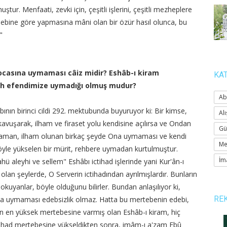
ştur. Menfaati, zevki için, çeşitli işlerini, çeşitli mezheplere
hebine göre yapmasına mâni olan bir özür hasıl olunca, bu
"
hocasına uymaması câiz midir? Eshâb-ı kiram
KA
llah efendimize uymadığı olmuş mudur?
Ab
nın birinci cildi 292. mektubunda buyuruyor ki: Bir kimse,
Alı
avuşarak, ilham ve firaset yolu kendisine açılırsa ve Ondan
Gü
 o zaman, ilham olunan birkaç şeyde Ona uymaması ve kendi
Me
öyle yükselen bir mürit, rehbere uymadan kurtulmuştur.
İm
hü aleyhi ve sellem" Eshâbı ictihad işlerinde yani Kur'ân-ı
 olan şeylerde, O Serverin ictihadından ayrılmışlardır. Bunların
okuyanlar, böyle olduğunu bilirler. Bundan anlaşılıyor ki,
RE
Ona uymaması edebsizlik olmaz. Hatta bu mertebenin edebi,
n en yüksek mertebesine varmış olan Eshâb-ı kiram, hiç
ihad mertebesine yükseldikten sonra, imâm-ı a'zam Ebû