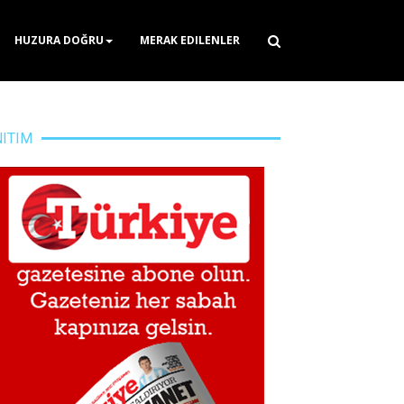
HUZURA DOĞRU
MERAK EDILENLER
NITIM