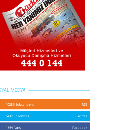
SYAL MEDYA
10286 Subscribers
RSS
5432 Followers
Twitter
1664 Fans
Facebook