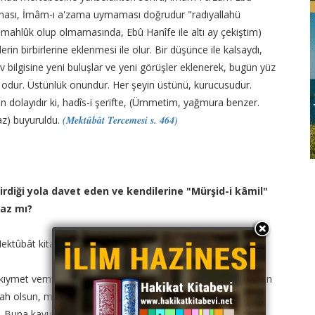
yması, İmâm-ı a'zama uymaması doğrudur "radıyallahü
mahlûk olup olmamasında, Ebû Hanîfe ile altı ay çekiştim)
rin birbirlerine eklenmesi ile olur. Bir düşünce ile kalsaydı,
bilgisine yeni buluşlar ve yeni görüşler eklenerek, bugün yüz
an odur. Üstünlük onundur. Her şeyin üstünü, kurucusudur.
an dolayıdır ki, hadîs-i şerifte, (Ümmetim, yağmura benzer.
maz) buyuruldu.
(Mektûbât Tercemesi s. 464)
irdiği yola davet eden ve kendilerine "Mürşid-i kâmil"
maz mı?
ktûbât kitabında buyuruyor ki:
kıymet vermemek lazımdır. Dünyayı hatırlamayı da kalbinden
h olsun, mâ-sivâyı, yani Allahü teâlâdan başka her şeyi
r. Buna kavuşan Müslümana velî, evliyâ denir. İnsanları