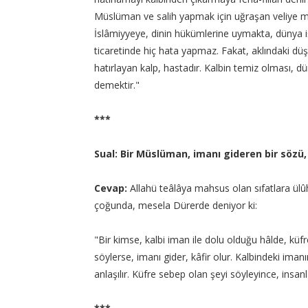
Müslüman ve salih yapmak için uğraşan veliye mürş
İslâmiyyeye, dinin hükümlerine uymakta, dünya iş
ticaretinde hiç hata yapmaz. Fakat, aklındaki dü
hatırlayan kalp, hastadır. Kalbin temiz olması, 
demektir."
***
Sual: Bir Müslüman, imanı gideren bir sözü,
Cevap:
Allahü teâlâya mahsus olan sıfatlara ülûhiyy
çoğunda, mesela Dürerde deniyor ki:
"Bir kimse, kalbi iman ile dolu olduğu hâlde, küf
söylerse, imanı gider, kâfir olur. Kalbindeki ima
anlaşılır. Küfre sebep olan şeyi söyleyince, insan