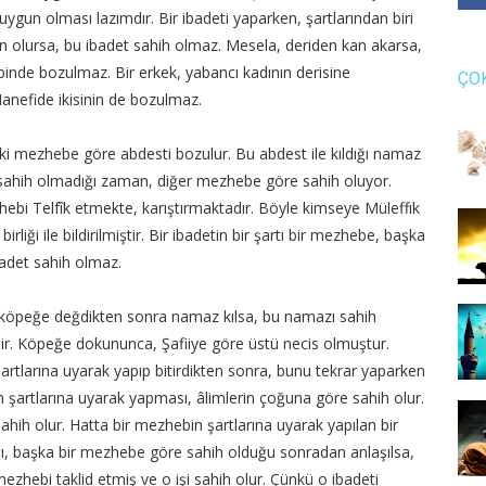
ygun olması lazımdır. Bir ibadeti yaparken, şartlarından biri
 olursa, bu ibadet sahih olmaz. Mesela, deriden kan akarsa,
nde bozulmaz. Bir erkek, yabancı kadının derisine
ÇO
Hanefide ikisinin de bozulmaz.
ki mezhebe göre abdesti bozulur. Bu abdest ile kıldığı namaz
sahih olmadığı zaman, diğer mezhebe göre sahih oluyor.
ebi Telfîk etmekte, karıştırmaktadır. Böyle kimseye Müleffık
rliği ile bildirilmiştir. Bir ibadetin bir şartı bir mezhebe, başka
adet sahih olmaz.
, köpeğe değdikten sonra namaz kılsa, bu namazı sahih
dir. Köpeğe dokununca, Şafiiye göre üstü necis olmuştur.
şartlarına uyarak yapıp bitirdikten sonra, bunu tekrar yaparken
 şartlarına uyarak yapması, âlimlerin çoğuna göre sahih olur.
sahih olur. Hatta bir mezhebin şartlarına uyarak yapılan bir
ğı, başka bir mezhebe göre sahih olduğu sonradan anlaşılsa,
ebi taklid etmiş ve o işi sahih olur. Çünkü o ibadeti