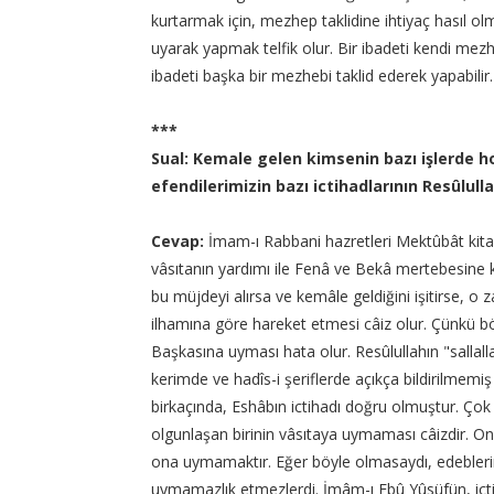
kurtarmak için, mezhep taklidine ihtiyaç hasıl olmu
uyarak yapmak telfik olur. Bir ibadeti kendi mez
ibadeti başka bir mezhebi taklid ederek yapabilir.
***
Sual: Kemale gelen kimsenin bazı işlerde 
efendilerimizin bazı ictihadlarının Resûlu
Cevap:
İmam-ı Rabbani hazretleri Mektûbât kitabı
vâsıtanın yardımı ile Fenâ ve Bekâ mertebesine k
bu müjdeyi alırsa ve kemâle geldiğini işitirse,
ilhamına göre hareket etmesi câiz olur. Çünkü b
Başkasına uyması hata olur. Resûlullahın "sallalla
kerimde ve hadîs-i şeriflerde açıkça bildirilmemiş
birkaçında, Eshâbın ictihadı doğru olmuştur. Çok 
olgunlaşan birinin vâsıtaya uymaması câizdir. 
ona uymamaktır. Eğer böyle olmasaydı, edebleri
uymamazlık etmezlerdi. İmâm-ı Ebû Yûsüfün, ict