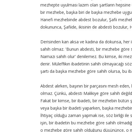
mezhepte uyulması lazım olan şartların hepsine u
bir mezhebe, başka biri de başka mezhebe uygun
Hanefi mezhebinde abdest bozulur, Şafii mezhebi
dokununca, Şafiide, ikisinin de abdesti bozulur, 
Derisinden kan aksa ve kadına da dokunsa, her i
sahih olmaz. 'Bunun abdesti, bir mezhebe göre 
Namazı sahih olur' denilemez. Bu kimse, iki mezh
denir. Müleffıkın ibadetinin sahih olmayacağı söz bi
şartı da başka mezhebe göre sahih olursa, bu ib
Abdest alırken, başının bir parçasını mesh eden
olmaz. Çünkü, abdesti Malikiye göre sahih değil
Fakat bir kimse, bir ibadeti, bir mezhebin bütün 
veya başka bir ibadeti yaparken, başka mezhebin
İhtiyaç olduğu zaman yapmak ise, söz birliği ile 
işin, bir ibadetin bu mezhebe göre sahih olmadı
o mezhebe göre sahih olduğunu düşününce, o mezh