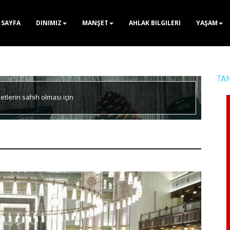
 SAYFA
DINIMIZ
MANŞET
AHLAK BILGILERI
YAŞAM
TA
etlerin sahih olması için