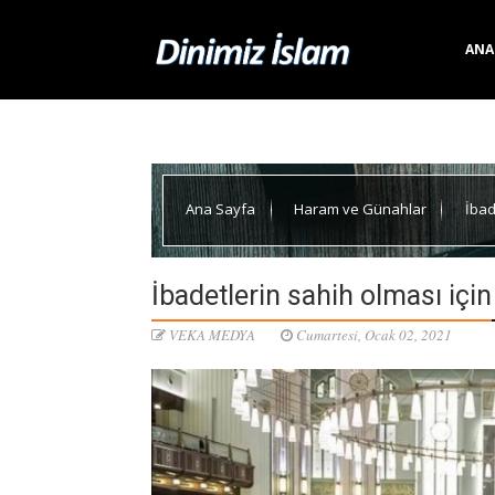
ANA
Ana Sayfa
Haram ve Günahlar
İbad
İbadetlerin sahih olması için
VEKA MEDYA
Cumartesi, Ocak 02, 2021