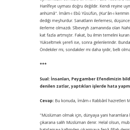
Hanîfeye uyması doğru değildir. Kendi reyine u
anhümâ". İmâm-ı Ebû Yûsüfün, (Kur'ân-ı kerimin 
dediği meşhurdur. Sanatların ilerlemesi, düşüncele
ilerleme olmazdı. Sîbeveyh zamanında olan Nahiv 
kat fazla artmıştır. Fakat, bu ilmin temelini kur
Yükseltmek şerefi ise, sonra gelenlerindir. Bund
Öndekiler mi, sondakiler mi daha iyidir, belli ol
***
Sual: İnsanları, Peygamber Efendimizin bild
denilen zatlar, yaptıkları işlerde hata yap
Cevap:
Bu konuda, İmâm-ı Rabbânî hazretleri Me
"Müslüman olmak için, dünyaya yani haramlara 
çıkarana salih Müslüman denir. Helal olsun, muba
hatırlamayı kalbinden çıkarmaya fenâ-fillah deni