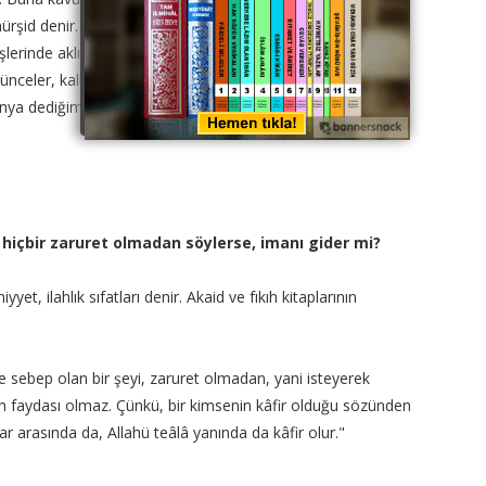
id denir. Evliya, her şeyi öğrenir, bilir. Ahkâm-ı
lerinde aklını kullanır. Hesabını yapmakta, sanatında,
şünceler, kalbine sirayet etmez, bulaşmaz. Dünyayı seven,
dünya dediğimiz şeyleri sevmekten, hatırlamaktan kurtulması
 hiçbir zaruret olmadan söylerse, imanı gider mi?
et, ilahlık sıfatları denir. Akaid ve fıkıh kitaplarının
re sebep olan bir şeyi, zaruret olmadan, yani isteyerek
nın faydası olmaz. Çünkü, bir kimsenin kâfir olduğu sözünden
lar arasında da, Allahü teâlâ yanında da kâfir olur."