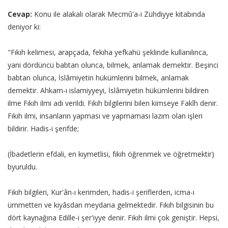
Cevap:
Konu ile alakalı olarak Mecmû'a-i Zühdiyye kitabında
deniyor ki:
"Fıkıh kelimesi, arapçada, fekıha yefkahü şeklinde kullanılınca,
yani dördüncü babtan olunca, bilmek, anlamak demektir. Beşinci
babtan olunca, İslâmiyetin hükümlerini bilmek, anlamak
demektir. Ahkam-ı islamiyyeyi, İslâmiyetin hükümlerini bildiren
ilme Fıkıh ilmi adı verildi. Fıkıh bilgilerini bilen kimseye Fakîh denir.
Fıkıh ilmi, insanların yapması ve yapmaması lazım olan işleri
bildirir. Hadis-i şerifde;
(İbadetlerin efdali, en kıymetlisi, fıkıh öğrenmek ve öğretmektir)
byuruldu.
Fıkıh bilgileri, Kur'ân-ı kerimden, hadis-i şeriflerden, icma-ı
ümmetten ve kıyâsdan meydana gelmektedir. Fıkıh bilgisinin bu
dört kaynağına Edille-i şer'iyye denir. Fıkıh ilmi çok geniştir. Hepsi,