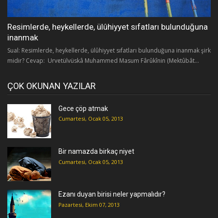
Resimlerde, heykellerde, ülûhiyyet sıfatları bulunduğuna
inanmak
Sual: Resimlerde, heykellerde, ülûhiyyet sıfatları bulunduğuna inanmak şirk
midir? Cevap: Urvetülvüskâ Muhammed Masum Fârûkînin (Mektûbât...
ÇOK OKUNAN YAZILAR
Gece çöp atmak
Cumartesi, Ocak 05, 2013
Bir namazda birkaç niyet
Cumartesi, Ocak 05, 2013
Ezanı duyan birisi neler yapmalıdır?
Pazartesi, Ekim 07, 2013