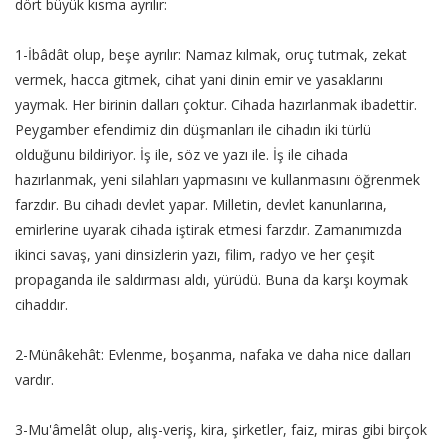
dört büyük kısma ayrılır:
1-İbâdât olup, beşe ayrılır: Namaz kılmak, oruç tutmak, zekat
vermek, hacca gitmek, cihat yani dinin emir ve yasaklarını
yaymak. Her birinin dalları çoktur. Cihada hazırlanmak ibadettir.
Peygamber efendimiz din düşmanları ile cihadın iki türlü
olduğunu bildiriyor. İş ile, söz ve yazı ile. İş ile cihada
hazırlanmak, yeni silahları yapmasını ve kullanmasını öğrenmek
farzdır. Bu cihadı devlet yapar. Milletin, devlet kanunlarına,
emirlerine uyarak cihada iştirak etmesi farzdır. Zamanımızda
ikinci savaş, yani dinsizlerin yazı, filim, radyo ve her çeşit
propaganda ile saldırması aldı, yürüdü. Buna da karşı koymak
cihaddır.
2-Münâkehât: Evlenme, boşanma, nafaka ve daha nice dalları
vardır.
3-Mu'âmelât olup, alış-veriş, kira, şirketler, faiz, miras gibi birçok