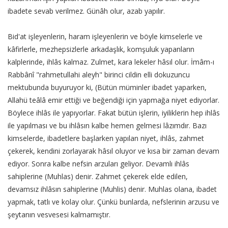
ibadete sevab verilmez. Günâh olur, azab yapılır.
Bid'at işleyenlerin, haram işleyenlerin ve böyle kimselerle ve
kâfirlerle, mezhepsizlerle arkadaşlık, komşuluk yapanların
kalplerinde, ihlâs kalmaz. Zulmet, kara lekeler hâsıl olur. İmâm-ı
Rabbânî "rahmetullahi aleyh" birinci cildin elli dokuzuncu
mektubunda buyuruyor ki, (Bütün müminler ibadet yaparken,
Allahü teâlâ emir ettiği ve beğendiği için yapmağa niyet ediyorlar.
Böylece ihlâs ile yapıyorlar. Fakat bütün işlerin, iyiliklerin hep ihlâs
ile yapılması ve bu ihlâsın kalbe hemen gelmesi lâzımdır. Bazı
kimselerde, ibadetlere başlarken yapılan niyet, ihlâs, zahmet
çekerek, kendini zorlayarak hâsıl oluyor ve kısa bir zaman devam
ediyor. Sonra kalbe nefsin arzuları geliyor. Devamlı ihlâs
sahiplerine (Muhlas) denir. Zahmet çekerek elde edilen,
devamsız ihlâsın sahiplerine (Muhlis) denir. Muhlas olana, ibadet
yapmak, tatlı ve kolay olur. Çünkü bunlarda, nefslerinin arzusu ve
şeytanın vesvesesi kalmamıştır.