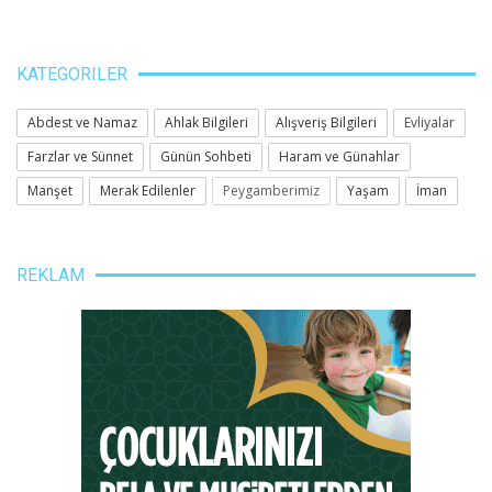
KATEGORILER
Abdest ve Namaz
Ahlak Bilgileri
Alışveriş Bilgileri
Evliyalar
Farzlar ve Sünnet
Günün Sohbeti
Haram ve Günahlar
Manşet
Merak Edilenler
Peygamberimiz
Yaşam
İman
REKLAM