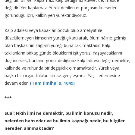
değildir. Bir yer kaplamaz. Kalp dediğimiz kuvvet de, madde
değildir. Yer kaplamaz. Yürek denilen et parçasında eserleri
göründüğü için, kalbin yeri yürektir diyoruz.
Kalp adalesi veya kapakları bozuk olup ameliyat ile
düzeltilemeyen kimsenin yüreği çıkartılarak, ölüm hâline gelmiş
olan başkasının sağlam yüreği buna takılmaktadır. Kalp
takılanların birkaç günde öldüklerini işitiyoruz. Yaşayacaklarını
düşünürsek, bunların gönül dediğimiz kalp latifesi değişmemekte,
kalbinde ve ruhunda bir değişiklik olmamaktadır. Yürek veya
başka bir organ takılan kimse gençleşmez. Yaşı ilerlemesine
devam eder.
(Tam İlmihal s. 1049)
***
Sual: Fıkıh ilmi ne demektir, bu ilmin konusu nedir,
nelerden bahseder ve bu ilmin kaynağı nedir, bu bilgiler
nereden alınmaktadır?