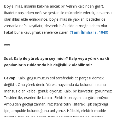
Böyle ihlâs, insanın kalbine ancak bir Velinin kalbinden gelir).
İbadete başlarken nefs ve şeytan ile mücadele ederek, devamsız
olan ihlâs elde edilebilince, böyle ihlâs ile yapılan ibadetler de,
zamanla nefsi zayıflatır, devamlı ihlâs elde etmeğe sebep olur.
Fakat buna kavuşmak senelerce sürer.
(Tam İlmihal s. 1049)
***
Sual: Kalp ile yürek aynı şey midir? Kalp veya yürek nakli
yapılanların ruhlarında bir değişiklik olabilir mi?
Cevap:
Kalp, göğsümüzün sol tarafındaki et parçası demek
değildir. Ona yürek denir. Yürek, hayvanda da bulunur. İnsana
mahsus olan kalbe (gönül) diyoruz. Kalp, bir kuvvettir, görünmez.
Tesirleri ile, eserleri ile tanınır. Elektrik cereyanı da görünmüyor.
Ampulden geçtiği zaman, rezistans telini ısıtarak, ışık saçtırdığı
için, ampulde bulunduğunu anlıyoruz. Hâlbuki, elektrik madde