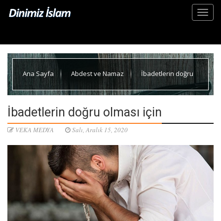
Ana Sayfa
Abdest ve Namaz
İbadetlerin doğru
olması için
İbadetlerin doğru olması için
VEKA MEDYA
Salı, Aralık 15, 2020