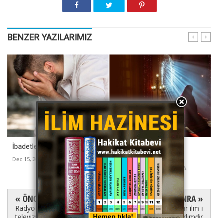
BENZER YAZILARIMIZ
İbadetlerin doğru olması için
Namazda avret yerini
örtmek
Dec 15, 2020
-
VEKA MEDYA
Dec 11, 2020
-
VEKA MEDYA
« ÖNCE
SONRA »
Radyo dinlemek,
Kader, bir ilm-i
televizyona bakmak
mütekaddimdir