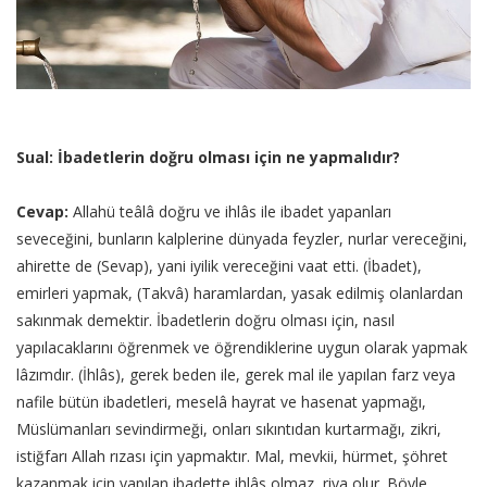
Sual: İbadetlerin doğru olması için ne yapmalıdır?
Cevap:
Allahü teâlâ doğru ve ihlâs ile ibadet yapanları
seveceğini, bunların kalplerine dünyada feyzler, nurlar vereceğini,
ahirette de (Sevap), yani iyilik vereceğini vaat etti. (İbadet),
emirleri yapmak, (Takvâ) haramlardan, yasak edilmiş olanlardan
sakınmak demektir. İbadetlerin doğru olması için, nasıl
yapılacaklarını öğrenmek ve öğrendiklerine uygun olarak yapmak
lâzımdır. (İhlâs), gerek beden ile, gerek mal ile yapılan farz veya
nafile bütün ibadetleri, meselâ hayrat ve hasenat yapmağı,
Müslümanları sevindirmeği, onları sıkıntıdan kurtarmağı, zikri,
istiğfarı Allah rızası için yapmaktır. Mal, mevkii, hürmet, şöhret
kazanmak için yapılan ibadette ihlâs olmaz, riya olur. Böyle