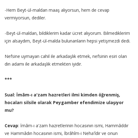
-Hem Beyt-ül-maldan maaş alıyorsun, hem de cevap
vermiyorsun, dediler.
-Beyt-ül-maldan, bildiklerim kadar ücret alıyorum. Bilmediklerim
için alsaydım, Beyt-ül-malda bulunanların hepsi yetişmezdi dedi.
Nefsine uymayan cahil ile arkadaşlık etmek, nefsinin esiri olan
din adamı ile arkadaşlık etmekten iyidir.
***
Sual: İmâm-ı a'zam hazretleri ilmi kimden öğrenmiş,
hocaları silsile olarak Peygamber efendimize ulaşıyor
mu?
Cevap
: İmâm-ı a'zam hazretlerinin hocasının ismi, Hammâddır
ve Hammâdın hocasının ismi, İbrâhîm-i Neha'îdir ve onun