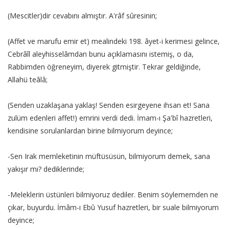
(Mescitler)dir cevabını almıştır. A'râf sûresinin;
(Affet ve marufu emir et) mealindeki 198. âyet-i kerimesi gelince,
Cebrâîl aleyhisselâmdan bunu açıklamasını istemiş, o da,
Rabbimden öğreneyim, diyerek gitmiştir. Tekrar geldiğinde,
Allahü teâlâ;
(Senden uzaklaşana yaklaş! Senden esirgeyene ihsan et! Sana
zulüm edenleri affet!) emrini verdi dedi. İmam-ı Şa'bî hazretleri,
kendisine sorulanlardan birine bilmiyorum deyince;
-Sen Irak memleketinin müftüsüsün, bilmiyorum demek, sana
yakışır mı? dediklerinde;
-Meleklerin üstünleri bilmiyoruz dediler. Benim söylememden ne
çıkar, buyurdu. İmâm-ı Ebû Yusuf hazretleri, bir suale bilmiyorum
deyince;