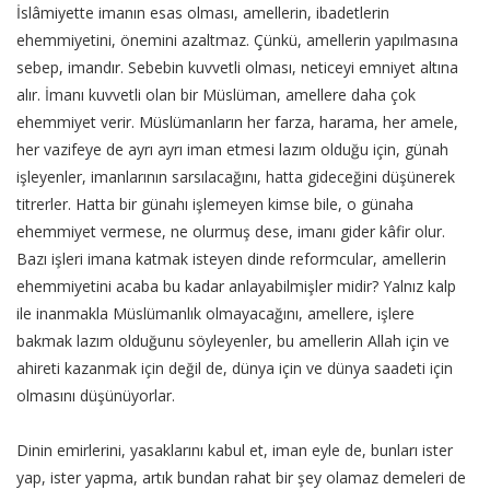
İslâmiyette imanın esas olması, amellerin, ibadetlerin
ehemmiyetini, önemini azaltmaz. Çünkü, amellerin yapılmasına
sebep, imandır. Sebebin kuvvetli olması, neticeyi emniyet altına
alır. İmanı kuvvetli olan bir Müslüman, amellere daha çok
ehemmiyet verir. Müslümanların her farza, harama, her amele,
her vazifeye de ayrı ayrı iman etmesi lazım olduğu için, günah
işleyenler, imanlarının sarsılacağını, hatta gideceğini düşünerek
titrerler. Hatta bir günahı işlemeyen kimse bile, o günaha
ehemmiyet vermese, ne olurmuş dese, imanı gider kâfir olur.
Bazı işleri imana katmak isteyen dinde reformcular, amellerin
ehemmiyetini acaba bu kadar anlayabilmişler midir? Yalnız kalp
ile inanmakla Müslümanlık olmayacağını, amellere, işlere
bakmak lazım olduğunu söyleyenler, bu amellerin Allah için ve
ahireti kazanmak için değil de, dünya için ve dünya saadeti için
olmasını düşünüyorlar.
Dinin emirlerini, yasaklarını kabul et, iman eyle de, bunları ister
yap, ister yapma, artık bundan rahat bir şey olamaz demeleri de