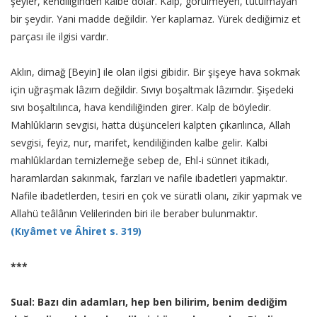
şeyler, kendiliğinden kalbe dolar. Kalp, görülmeyen, tutulmayan
bir şeydir. Yani madde değildir. Yer kaplamaz. Yürek dediğimiz et
parçası ile ilgisi vardır.
Aklın, dimağ [Beyin] ile olan ilgisi gibidir. Bir şişeye hava sokmak
için uğraşmak lâzım değildir. Sıvıyı boşaltmak lâzımdır. Şişedeki
sıvı boşaltılınca, hava kendiliğinden girer. Kalp de böyledir.
Mahlûkların sevgisi, hatta düşünceleri kalpten çıkarılınca, Allah
sevgisi, feyiz, nur, marifet, kendiliğinden kalbe gelir. Kalbi
mahlûklardan temizlemeğe sebep de, Ehl-i sünnet itikadı,
haramlardan sakınmak, farzları ve nafile ibadetleri yapmaktır.
Nafile ibadetlerden, tesiri en çok ve süratli olanı, zikir yapmak ve
Allahü teâlânın Velilerinden biri ile beraber bulunmaktır.
(Kıyâmet ve Âhiret s. 319)
***
Sual: Bazı din adamları, hep ben bilirim, benim dediğim