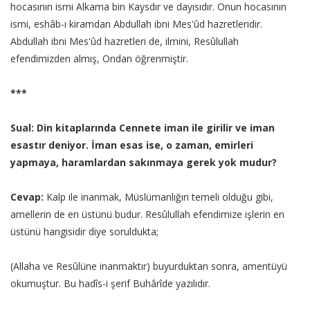
hocasının ismi Alkama bin Kaysdır ve dayısıdır. Onun hocasının
ismi, eshâb-ı kiramdan Abdullah ibni Mes'ûd hazretleridir.
Abdullah ibni Mes'ûd hazretleri de, ilmini, Resûlullah
efendimizden almış, Ondan öğrenmiştir.
***
Sual: Din kitaplarında Cennete iman ile girilir ve iman
esastır deniyor. İman esas ise, o zaman, emirleri
yapmaya, haramlardan sakınmaya gerek yok mudur?
Cevap:
Kalp ile inanmak, Müslümanlığın temeli olduğu gibi,
amellerin de en üstünü budur. Resûlullah efendimize işlerin en
üstünü hangisidir diye soruldukta;
(Allaha ve Resûlüne inanmaktır) buyurduktan sonra, amentüyü
okumuştur. Bu hadîs-i şerif Buhârîde yazılıdır.