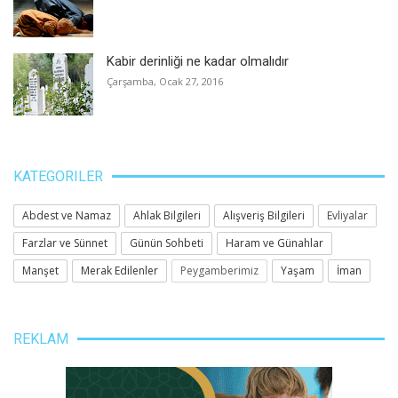
Kabir derinliği ne kadar olmalıdır
Çarşamba, Ocak 27, 2016
KATEGORILER
Abdest ve Namaz
Ahlak Bilgileri
Alışveriş Bilgileri
Evliyalar
Farzlar ve Sünnet
Günün Sohbeti
Haram ve Günahlar
Manşet
Merak Edilenler
Peygamberimiz
Yaşam
İman
REKLAM