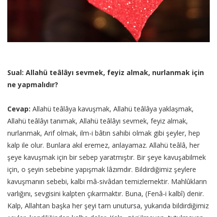
Sual: Allahü teâlâyı sevmek, feyiz almak, nurlanmak için
ne yapmalıdır?
Cevap:
Allahü teâlâya kavuşmak, Allahü teâlâya yaklaşmak,
Allahü teâlâyı tanımak, Allahü teâlâyı sevmek, feyiz almak,
nurlanmak, Arif olmak, ilm-i bâtın sahibi olmak gibi şeyler, hep
kalp ile olur. Bunlara akıl eremez, anlayamaz. Allahü teâlâ, her
şeye kavuşmak için bir sebep yaratmıştır. Bir şeye kavuşabilmek
için, o şeyin sebebine yapışmak lâzımdır. Bildirdiğimiz şeylere
kavuşmanın sebebi, kalbi mâ-sivâdan temizlemektir. Mahlûkların
varlığını, sevgisini kalpten çıkarmaktır. Buna, (Fenâ-i kalbî) denir.
Kalp, Allahtan başka her şeyi tam unutursa, yukarıda bildirdiğimiz