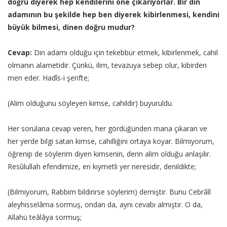
doğru diyerek hep kendilerini öne çıkarıyorlar. Bir din
adamının bu şekilde hep ben diyerek kibirlenmesi, kendini
büyük bilmesi, dinen doğru mudur?
Cevap:
Din adamı olduğu için tekebbür etmek, kibirlenmek, cahil
olmanın alametidir. Çünkü, ilim, tevazuya sebep olur, kibirden
men eder. Hadîs-i şerifte;
(Alim olduğunu söyleyen kimse, cahildir) buyuruldu.
Her sorulana cevap veren, her gördüğünden mana çıkaran ve
her yerde bilgi satan kimse, cahilliğini ortaya koyar. Bilmiyorum,
öğrenip de söylerim diyen kimsenin, derin alim olduğu anlaşılır.
Resûlullah efendimize, en kıymetli yer neresidir, denildikte;
(Bilmiyorum, Rabbim bildirirse söylerim) demiştir. Bunu Cebrâîl
aleyhisselâma sormuş, ondan da, aynı cevabı almıştır. O da,
Allahü teâlâya sormuş;