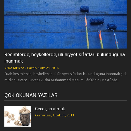
Resimlerde, heykellerde, ülûhiyyet sıfatları bulunduğuna
inanmak
VEKA MEDYA
-
Pazar, Ekim 23, 2016
Sual: Resimlerde, heykellerde, ülûhiyyet sıfatları bulunduğuna inanmak şirk
midir? Cevap: Urvetülvüskâ Muhammed Masum Fârûkînin (Mektûbât...
ÇOK OKUNAN YAZILAR
Gece çöp atmak
Cumartesi, Ocak 05, 2013