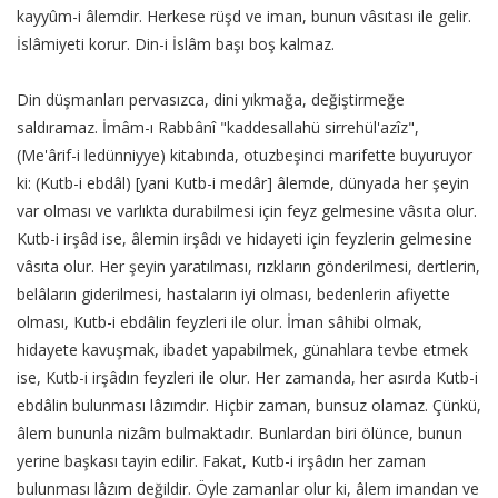
kayyûm-i âlemdir. Herkese rüşd ve iman, bunun vâsıtası ile gelir.
İslâmiyeti korur. Din-i İslâm başı boş kalmaz.
Din düşmanları pervasızca, dini yıkmağa, değiştirmeğe
saldıramaz. İmâm-ı Rabbânî "kaddesallahü sirrehül'azîz",
(Me'ârif-i ledünniyye) kitabında, otuzbeşinci marifette buyuruyor
ki: (Kutb-i ebdâl) [yani Kutb-i medâr] âlemde, dünyada her şeyin
var olması ve varlıkta durabilmesi için feyz gelmesine vâsıta olur.
Kutb-i irşâd ise, âlemin irşâdı ve hidayeti için feyzlerin gelmesine
vâsıta olur. Her şeyin yaratılması, rızkların gönderilmesi, dertlerin,
belâların giderilmesi, hastaların iyi olması, bedenlerin afiyette
olması, Kutb-i ebdâlin feyzleri ile olur. İman sâhibi olmak,
hidayete kavuşmak, ibadet yapabilmek, günahlara tevbe etmek
ise, Kutb-i irşâdın feyzleri ile olur. Her zamanda, her asırda Kutb-i
ebdâlin bulunması lâzımdır. Hiçbir zaman, bunsuz olamaz. Çünkü,
âlem bununla nizâm bulmaktadır. Bunlardan biri ölünce, bunun
yerine başkası tayin edilir. Fakat, Kutb-i irşâdın her zaman
bulunması lâzım değildir. Öyle zamanlar olur ki, âlem imandan ve