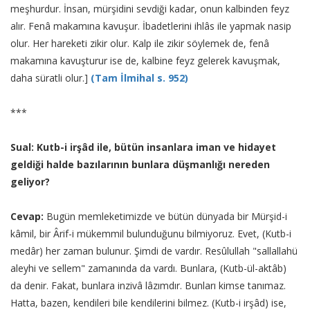
meşhurdur. İnsan, mürşidini sevdiği kadar, onun kalbinden feyz
alır. Fenâ makamına kavuşur. İbadetlerini ihlâs ile yapmak nasip
olur. Her hareketi zikir olur. Kalp ile zikir söylemek de, fenâ
makamına kavuşturur ise de, kalbine feyz gelerek kavuşmak,
daha süratli olur.]
(Tam İlmihal s. 952)
***
Sual: Kutb-i irşâd ile, bütün insanlara iman ve hidayet
geldiği halde bazılarının bunlara düşmanlığı nereden
geliyor?
Cevap:
Bugün memleketimizde ve bütün dünyada bir Mürşid-i
kâmil, bir Ârif-i mükemmil bulunduğunu bilmiyoruz. Evet, (Kutb-i
medâr) her zaman bulunur. Şimdi de vardır. Resûlullah "sallallahü
aleyhi ve sellem" zamanında da vardı. Bunlara, (Kutb-ül-aktâb)
da denir. Fakat, bunlara inzivâ lâzımdır. Bunları kimse tanımaz.
Hatta, bazen, kendileri bile kendilerini bilmez. (Kutb-i irşâd) ise,