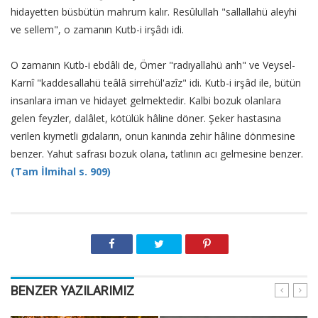
hidayetten büsbütün mahrum kalır. Resûlullah "sallallahü aleyhi
ve sellem", o zamanın Kutb-i irşâdı idi.
O zamanın Kutb-i ebdâli de, Ömer "radıyallahü anh" ve Veysel-
Karnî "kaddesallahü teâlâ sirrehül'azîz" idi. Kutb-i irşâd ile, bütün
insanlara iman ve hidayet gelmektedir. Kalbi bozuk olanlara
gelen feyzler, dalâlet, kötülük hâline döner. Şeker hastasına
verilen kıymetli gıdaların, onun kanında zehir hâline dönmesine
benzer. Yahut safrası bozuk olana, tatlının acı gelmesine benzer.
(Tam İlmihal s. 909)
BENZER YAZILARIMIZ