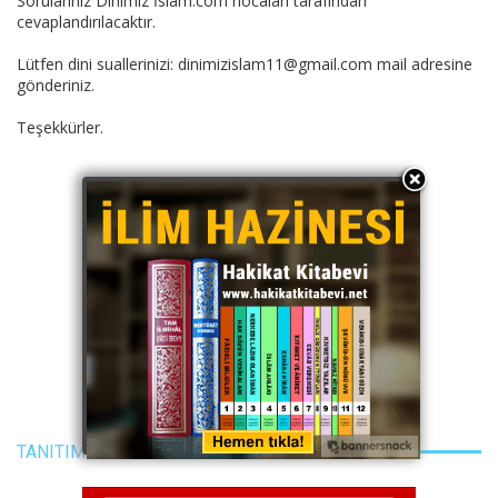
Sorularınız Dinimiz İslam.com hocaları tarafından
cevaplandırılacaktır.
Lütfen dini suallerinizi: dinimizislam11@gmail.com mail adresine
gönderiniz.
Teşekkürler.
TANITIM