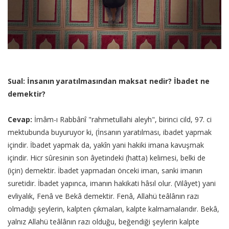
Sual: İnsanın yaratılmasından maksat nedir? İbadet ne
demektir?
Cevap:
İmâm-ı Rabbânî "rahmetullahi aleyh", birinci cild, 97. ci
mektubunda buyuruyor ki, (İnsanın yaratılması, ibadet yapmak
içindir. İbadet yapmak da, yakîn yani hakiki imana kavuşmak
içindir. Hicr sûresinin son âyetindeki (hatta) kelimesi, belki de
(için) demektir. İbadet yapmadan önceki iman, sanki imanın
suretidir. İbadet yapınca, imanın hakikati hâsıl olur. (Vilâyet) yani
evliyalık, Fenâ ve Bekâ demektir. Fenâ, Allahü teâlânın razı
olmadığı şeylerin, kalpten çıkmaları, kalpte kalmamalarıdır. Bekâ,
yalnız Allahü teâlânın razı olduğu, beğendiği şeylerin kalpte