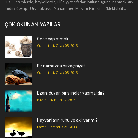
Sual: Resimlerde, heykellerde, ülûhiyyet sıfatları bulunduğuna inanmak şirk
midir? Cevap: Urvetülvüskâ Muhammed Masum Fârûkînin (Mektûbât...
ÇOK OKUNAN YAZILAR
Gece çöp atmak
Cumartesi, Ocak 05, 2013
Bir namazda birkaç niyet
Cumartesi, Ocak 05, 2013
Ezanı duyan birisi neler yapmalıdır?
Pazartesi, Ekim 07, 2013
Hayvanların ruhu ve aklı var mı?
Pazar, Temmuz 28, 2013