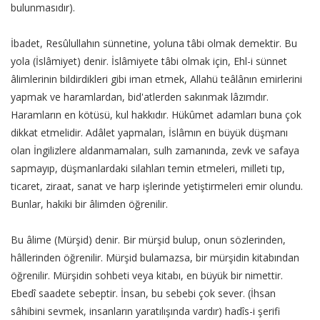
bulunmasıdır).
İbadet, Resûlullahın sünnetine, yoluna tâbi olmak demektir. Bu
yola (İslâmiyet) denir. İslâmiyete tâbi olmak için, Ehl-i sünnet
âlimlerinin bildirdikleri gibi iman etmek, Allahü teâlânın emirlerini
yapmak ve haramlardan, bid'atlerden sakınmak lâzımdır.
Haramların en kötüsü, kul hakkıdır. Hükûmet adamları buna çok
dikkat etmelidir. Adâlet yapmaları, İslâmın en büyük düşmanı
olan İngilizlere aldanmamaları, sulh zamanında, zevk ve safaya
sapmayıp, düşmanlardaki silahları temin etmeleri, milleti tıp,
ticaret, ziraat, sanat ve harp işlerinde yetiştirmeleri emir olundu.
Bunlar, hakiki bir âlimden öğrenilir.
Bu âlime (Mürşid) denir. Bir mürşid bulup, onun sözlerinden,
hâllerinden öğrenilir. Mürşid bulamazsa, bir mürşidin kitabından
öğrenilir. Mürşidin sohbeti veya kitabı, en büyük bir nimettir.
Ebedî saadete sebeptir. İnsan, bu sebebi çok sever. (İhsan
sâhibini sevmek, insanların yaratılışında vardır) hadîs-i şerifi