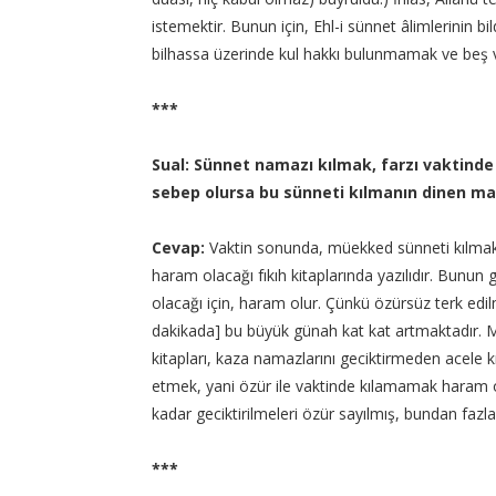
istemektir. Bunun için, Ehl-i sünnet âlimlerinin 
bilhassa üzerinde kul hakkı bulunmamak ve beş v
***
Sual: Sünnet namazı kılmak, farzı vaktind
sebep olursa bu sünneti kılmanın dinen m
Cevap:
Vaktin sonunda, müekked sünneti kılmak,
haram olacağı fıkıh kitaplarında yazılıdır. Bunu
olacağı için, haram olur. Çünkü özürsüz terk ed
dakikada] bu büyük günah kat kat artmaktadır. M
kitapları, kaza namazlarını geciktirmeden acele 
etmek, yani özür ile vaktinde kılamamak haram ol
kadar geciktirilmeleri özür sayılmış, bundan fazla 
***