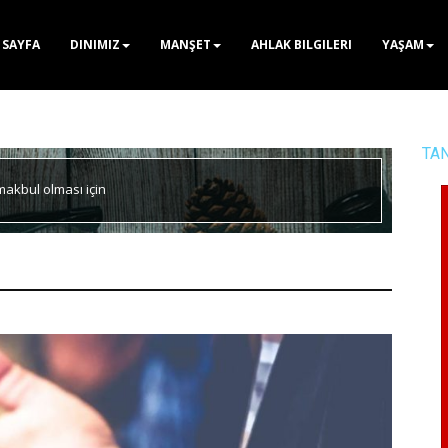
 SAYFA
DINIMIZ
MANŞET
AHLAK BILGILERI
YAŞAM
TA
akbul olması için