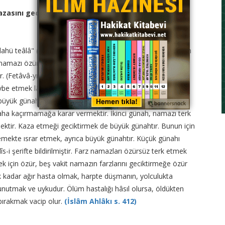
azasını geciktirmenin mahzurları nelerdir? Kaza
teâlâ" (Berîka) kitabında, kötü huyların altmışıncısı olan
rz namazı özürsüz vaktinde kılmamak büyük günahtır. Vazife
. (Fetâvâ-yı Zeyniyye)de diyor ki, (Günaha hemen, acele
be etmek lâzımdır.) [Görülüyor ki, tevbeyi geciktirmek de
büyük günah vardır: Birincisi, namazı vaktinden sonraya
aha kaçırmamağa karar vermektir. İkinci günah, namazı terk
ktir. Kaza etmeği geciktirmek de büyük günahtır. Bunun için
emekte ısrar etmek, ayrıca büyük günahtır. Küçük günahı
i şerifte bildirilmiştir. Farz namazları özürsüz terk etmek
k için özür, beş vakit namazın farzlarını geciktirmeğe özür
ak kadar ağır hasta olmak, harpte düşmanın, yolculukta
, unutmak ve uykudur. Ölüm hastalığı hâsıl olursa, öldükten
 bırakmak vacip olur.
(İslâm Ahlâkı s. 412)