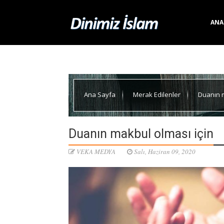
ANA
Ana Sayfa
Merak Edilenler
Duanın m
Duanın makbul olması için
VEKA MEDYA
Salı, Haziran 09, 2020