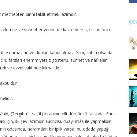
t mezhepten birini taklit etmek lazımdır.
ÇO
celeri de ve sünnetler yerine de kaza ederek, bir an önce
ile namazları ve duaları kabul olmaz. Yani, sahih olsa da
in, farzları ehemmiyetsiz gösterip, sünnet ve nafileleri
ek ve evvel vaktinde kılmalıdır.
akbuldür.
melidir.
 (Tergîb-üs-salât) kitabının elli-dördüncü faslında, Farisi
ı için, iki şey lazımdır: Birincisi, duayı ihlâs ile yapmalıdır.
minin odasında, haramdan bir iplik varsa, bu odada yaptığı
teâlâdan başka, hiçbir şey düşünmeyip, yalnız Allahü teâlâdan