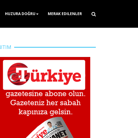
HUZURA DOĞRU
MERAK EDILENLER
NITIM