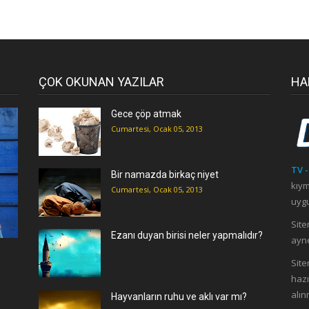
ÇOK OKUNAN YAZILAR
HA
Gece çöp atmak
Cumartesi, Ocak 05, 2013
TV -
Bir namazda birkaç niyet
kıym
Cumartesi, Ocak 05, 2013
uygu
Site
Ezanı duyan birisi neler yapmalıdır?
ayne
ı
Site
hazı
alın
Hayvanların ruhu ve aklı var mı?