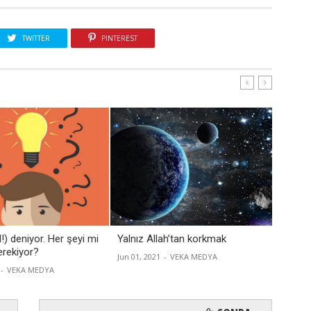
TWITTER
PINTEREST
l!) deniyor. Her şeyi mi
Yalnız Allah’tan korkmak
Büyüde
rekiyor?
Jun 01, 2021
-
VEKA MEDYA
Apr 16, 
-
VEKA MEDYA