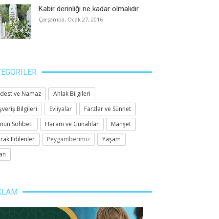
Kabir derinliği ne kadar olmalıdır
Çarşamba, Ocak 27, 2016
TEGORILER
dest ve Namaz
Ahlak Bilgileri
şveriş Bilgileri
Evliyalar
Farzlar ve Sünnet
nün Sohbeti
Haram ve Günahlar
Manşet
rak Edilenler
Peygamberimiz
Yaşam
an
KLAM