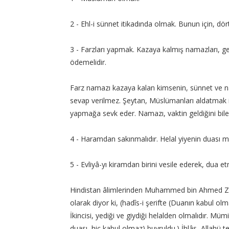
2 - Ehl-i sünnet itikadında olmak. Bunun için, dör
3 - Farzları yapmak. Kazaya kalmış namazları, ge
ödemelidir.
Farz namazı kazaya kalan kimsenin, sünnet ve naf
sevap verilmez. Şeytan, Müslümanları aldatmak iç
yapmağa sevk eder. Namazı, vaktin geldiğini biler
4 - Haramdan sakınmalıdır. Helal yiyenin duası m
5 - Evliyâ-yı kiramdan birini vesile ederek, dua et
Hindistan âlimlerinden Muhammed bin Ahmed Zâhid,
olarak diyor ki, (hadîs-i şerifte (Duanın kabul olmas
İkincisi, yediği ve giydiği helalden olmalıdır. Mü
duası, hiç kabul olmaz) buyruldu.) İhlâs, Allahü 