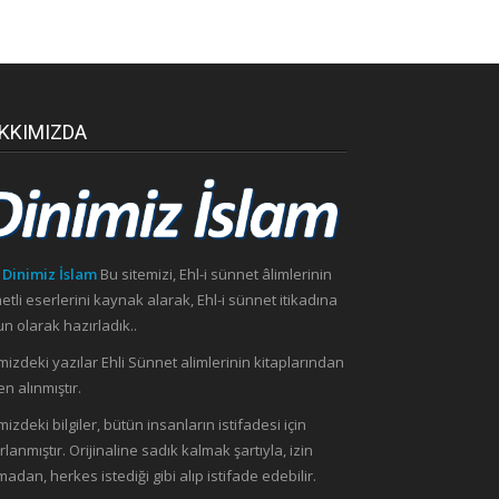
KKIMIZDA
 Dinimiz İslam
Bu sitemizi, Ehl-i sünnet âlimlerinin
etli eserlerini kaynak alarak, Ehl-i sünnet itikadına
n olarak hazırladık..
mizdeki yazılar Ehli Sünnet alimlerinin kitaplarından
n alınmıştır.
mizdeki bilgiler, bütün insanların istifadesi için
rlanmıştır. Orijinaline sadık kalmak şartıyla, izin
madan, herkes istediği gibi alıp istifade edebilir.