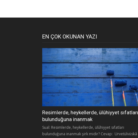
EN ÇOK OKUNAN YAZI
Resimlerde, heykellerde, ülûhiyyet sıfatlar
bulunduğuna inanmak
Sual: Resimlerde, heykellerde, ülûhiyyet sıfatları
bulunduğuna inanmak şirk midir? Cevap: Urvetülvüskâ