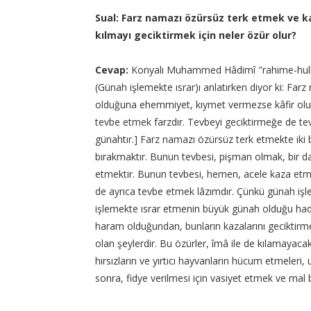
Sual: Farz namazı özürsüz terk etmek ve k
kılmayı geciktirmek için neler özür olur?
Cevap:
Konyalı Muhammed Hâdimî "rahime-hullahü 
(Günah işlemekte ısrar)ı anlatırken diyor ki: Fa
olduğuna ehemmiyet, kıymet vermezse kâfir olur
tevbe etmek farzdır. Tevbeyi geciktirmeğe de tev
günahtır.] Farz namazı özürsüz terk etmekte iki 
bırakmaktır. Bunun tevbesi, pişman olmak, bir d
etmektir. Bunun tevbesi, hemen, acele kaza etme
de ayrıca tevbe etmek lâzımdır. Çünkü günah işl
işlemekte ısrar etmenin büyük günah olduğu hadîs-
haram olduğundan, bunların kazalarını geciktirme
olan şeylerdir. Bu özürler, îmâ ile de kılamayac
hırsızların ve yırtıcı hayvanların hücum etmeleri
sonra, fidye verilmesi için vasiyet etmek ve mal