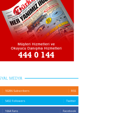
SYAL MEDYA
10286 Subscribers
RSS
5432 Followers
Twitter
1664 Fans
Facebook