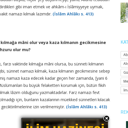
bildirdikleri gibi iman etmek ve ahkâm-ı İslâmiyyeye uymak,
akit namazı kılmak lazımdır.
(İslâm Ahlâkı s. 413)
KA
e kılmağa mâni olur veya kaza kılmanın gecikmesine
ahzuru olur mu?
Ab
 farzı vaktinde kılmağa mâni olursa, bu sünneti kılmanın
Alı
n gibi, sünnet namazı kılmak, kaza kılmanın gecikmesine sebep
Gü
ilmiş namazı kaza edecek kadar geçen her zamanda, [yani 6
Me
üslümanları bu büyük felaketten korumak için, bütün fıkıh
İm
kılmak lâzım olduğunu yazmaktadırlar. Farz namazı fevt
madığı için, bunların kazalarının müekked sünnetleri kılacak
geciktirilmelerine izin verilmemiştir.
(İslâm Ahlâkı s. 413)
RE