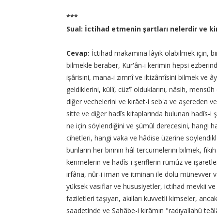
***
Sual: İctihad etmenin şartları nelerdir ve ki
Cevap:
İctihad makamına lâyık olabilmek için, bir
bilmekle beraber, Kur'ân-ı kerimin hepsi ezberin
işârisini, mana-i zımnî ve iltizâmîsini bilmek ve 
geldiklerini, küllî, cüz'î olduklarını, nâsih, mens
diğer vechelerini ve kırâet-i seb'a ve aşereden ve 
sitte ve diğer hadîs kitaplarında bulunan hadîs-i
ne için söylendiğini ve şümûl derecesini, hangi h
cihetleri, hangi vaka ve hâdise üzerine söylendikle
bunların her birinin hâl tercümelerini bilmek, fıkıh
kerimelerin ve hadîs-i şeriflerin rümûz ve işaretler
irfâna, nûr-i iman ve itminan ile dolu münevver 
yüksek vasıflar ve hususiyetler, ictihad mevkii ve
faziletleri taşıyan, akılları kuvvetli kimseler, an
saadetinde ve Sahâbe-i kirâmın "radıyallahü teâ