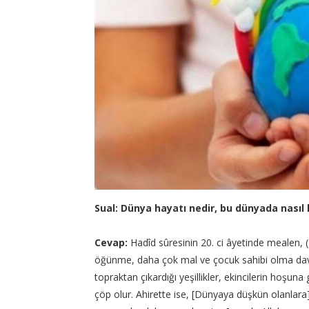
Sual: Dünya hayatı nedir, bu dünyada nasıl
Cevap:
Hadîd sûresinin 20. ci âyetinde mealen, 
öğünme, daha çok mal ve çocuk sahibi olma davas
topraktan çıkardığı yeşillikler, ekincilerin hoşun
çöp olur. Ahirette ise, [Dünyaya düşkün olanlara]