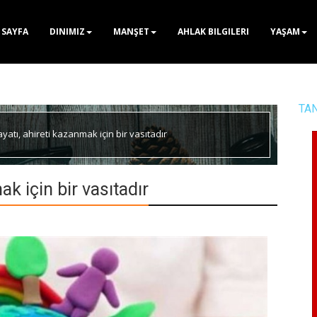
 SAYFA
DINIMIZ
MANŞET
AHLAK BILGILERI
YAŞAM
TA
atı, ahireti kazanmak için bir vasıtadır
k için bir vasıtadır