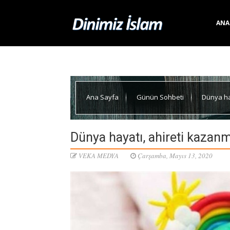
ANA
Ana Sayfa
Günün Sohbeti
Dünya hay
Dünya hayatı, ahireti kazanma
VEKA MEDYA
Çarşamba, Mayıs 13, 2020