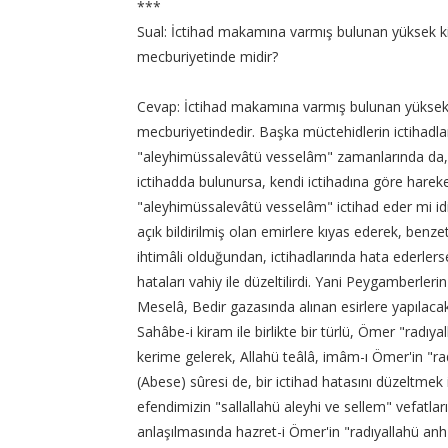
***
Sual: İctihad makamına varmış bulunan yüksek ki
mecburiyetinde midir?
Cevap: İctihad makamına varmış bulunan yüksek 
mecburiyetindedir. Başka müctehidlerin ictihadl
"aleyhimüssalevâtü vesselâm" zamanlarında da, 
ictihadda bulunursa, kendi ictihadına göre hareke
"aleyhimüssalevâtü vesselâm" ictihad eder mi idi?
açık bildirilmiş olan emirlere kıyas ederek, benze
ihtimâli olduğundan, ictihadlarında hata ederlers
hataları vahiy ile düzeltilirdi. Yani Peygamberler
Meselâ, Bedir gazasında alınan esirlere yapılacak 
Sahâbe-i kiram ile birlikte bir türlü, Ömer "radıya
kerime gelerek, Allahü teâlâ, imâm-ı Ömer'in "rad
(Abese) sûresi de, bir ictihad hatasını düzeltmek
efendimizin "sallallahü aleyhi ve sellem" vefatla
anlaşılmasında hazret-i Ömer'in "radıyallahü anh" 