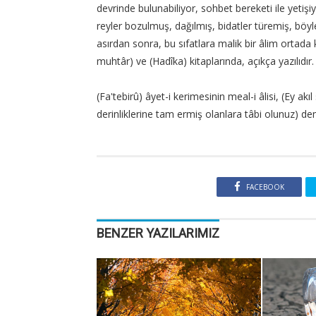
devrinde bulunabiliyor, sohbet bereketi ile yetişiy
reyler bozulmuş, dağılmış, bidatler türemiş, böy
asırdan sonra, bu sıfatlara malik bir âlim ortada
muhtâr) ve (Hadîka) kitaplarında, açıkça yazılıdır.
(Fa'tebirû) âyet-i kerimesinin meal-i âlisi, (Ey akı
derinliklerine tam ermiş olanlara tâbi olunuz) de
FACEBOOK
BENZER YAZILARIMIZ