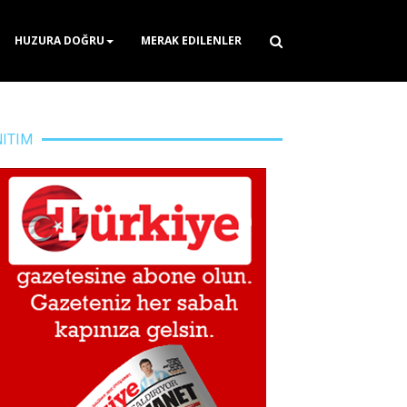
HUZURA DOĞRU
MERAK EDILENLER
NITIM