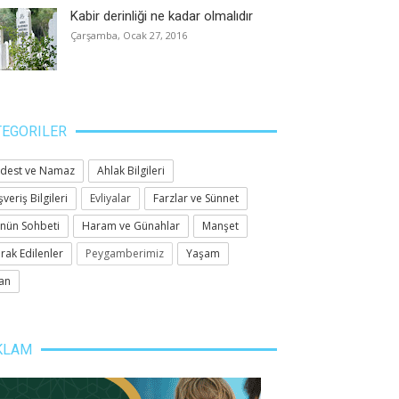
Kabir derinliği ne kadar olmalıdır
Çarşamba, Ocak 27, 2016
TEGORILER
dest ve Namaz
Ahlak Bilgileri
şveriş Bilgileri
Evliyalar
Farzlar ve Sünnet
nün Sohbeti
Haram ve Günahlar
Manşet
rak Edilenler
Peygamberimiz
Yaşam
an
KLAM