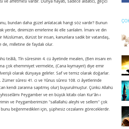
ı ve affetmesi vardır. Dünya hayatı, sâdece aldatıcı, geçici
ÇO
ğunu, bundan daha güzel anlatacak hangi söz vardır? Bunun
k yerde, dinimizin emirlerine iki elle sarılalım. İmanı ve din
bir Müslüman, dürüst bir insan, kanunlara sadık bir vatandaş,
 de, milletine de faydalı olur.
hü teâlâ, Tîn sûresinin 4. cü âyetinde mealen, (Ben insanı en
tına çok ehemmiyet vermekte, (Cana kıymayın!) diye emir
rişli olarak dünyaya gelirler. Saf ve temiz olarak doğarlar.
. Zümer sûresi 41. ci ve Yûnus sûresi 108. ci âyetlerinde
tan kendi zararına sapıtmış olur) buyurulmuştur. Çünkü Allahü
yhisselâmı Peygamber ve en büyük kitabı olan Kur'ân-ı
erimin ve Peygamberimizin "sallallahü aleyhi ve sellem" çok
 bunu beğenmedikleri için, şüphesiz cezalarını göreceklerdir.