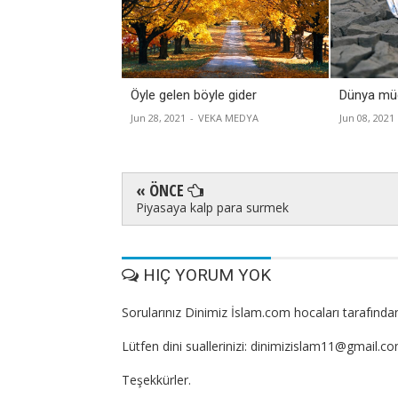
Öyle gelen böyle gider
Dünya müc
Jun 28, 2021
-
VEKA MEDYA
Jun 08, 2021
« ÖNCE
Piyasaya kalp para surmek
HIÇ YORUM YOK
Sorularınız Dinimiz İslam.com hocaları tarafından
Lütfen dini suallerinizi: dinimizislam11@gmail.c
Teşekkürler.