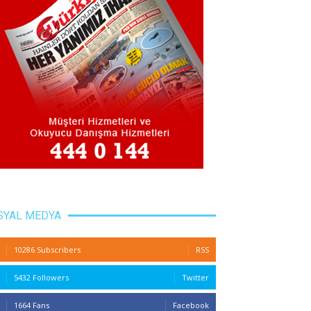
SYAL MEDYA
10286 Subscribers
RSS
5432 Followers
Twitter
1664 Fans
Facebook