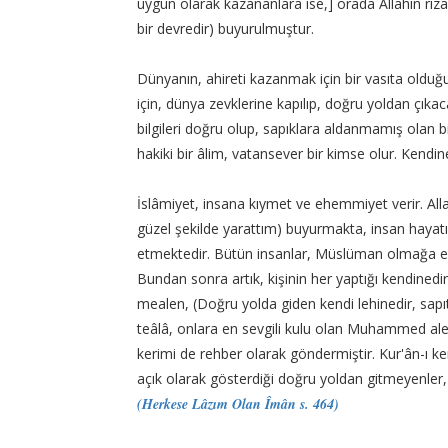
uygun olarak kazananlara ise,] orada Allahın rızas
bir devredir) buyurulmuştur.
Dünyanın, ahireti kazanmak için bir vasıta oldu
için, dünya zevklerine kapılıp, doğru yoldan çıkaca
bilgileri doğru olup, sapıklara aldanmamış olan 
hakiki bir âlim, vatansever bir kimse olur. Kendine
İslâmiyet, insana kıymet ve ehemmiyet verir. Alla
güzel şekilde yarattım) buyurmakta, insan haya
etmektedir. Bütün insanlar, Müslüman olmağa elve
Bundan sonra artık, kişinin her yaptığı kendinedir
mealen, (Doğru yolda giden kendi lehinedir, sapı
teâlâ, onlara en sevgili kulu olan Muhammed ale
kerimi de rehber olarak göndermiştir. Kur'ân-ı k
açık olarak gösterdiği doğru yoldan gitmeyenler,
(Herkese Lâzım Olan Îmân s. 464)