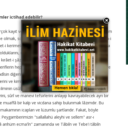
mler ictihad edebilir?
çok kayıt ve şartlar vardır. Evvelâ arabî yüksek ilimleri tamam
de olmak, sonra, âyet-i kerimelerin mana-i murâdîsini, mana-i
âyet-i kerimelerin, indiği zamanları ve sebepleri ve ne hakkında
ûh olduklarını, mukayyed ve mutlak olduklarını ve bunlar gibi
kırâet-i şâzzeden nasıl istihrâc edildiklerini bilmek, kütüb-i
 şeriflerin hepsini ezberden bilmek ve her hadîsin ne zaman ve
adîsin diğerinden evvel veya sonra olduğunu, ait oldukları
rini ve kimler tarafından nakil ve rivayet edildiklerini ve
 ilminin üsûl ve kaidelerine vâkıf olmak, oniki ilmi, âyet-i
ini, sûrî ve manevi tefsirlerini anlayıp kavrayabilecek ayrı bir
ve muaffâ bir kalp ve vicdana sahip bulunmak lâzımdır. Bu
 makamının icapları ve lüzumlu şartlarıdır. Fakat, böyle
cak Peygamberimizin "sallallahü aleyhi ve sellem" asr-ı
lâ anhüm ecma'în" zamanında ve Tâbiîn ve Tebe'i tâbiîn