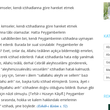
mseler, kendi ictihadlarına göre hareket etmek
kimseler, kendi ictihadlarına göre hareket etmek
arına tâbi olamazlar. Hatta Peygamberlerin
KA
sahâbîlerden biri, kendi Peygamberinin ictihadına uymayan
t ederdi. Burada bir sual sorulabilir. Peygamberler de
Ab
 Evet, onlar da, Allahü teâlânın açıkça bildirmediği emirleri,
Alı
terek ictihad ederlerdi. Fakat ictihadlarda hata edip yanılmak
Gü
e, Allahü teâlâ, derhal Cebrâîl aleyhisselâmı göndererek,
in "aleyhimüssalevâtü vesselâm" ictihadları hatalı kalmazdı.
Me
şey için, Server-i âlem "sallallahü aleyhi ve sellem" bazı
İm
llahü anh" ise, başka türlü ictihad etmişlerdi. Sonra, âyet-i
ıyallahü anh" ictihadının doğru olduğunu bildirdi. Bunun gibi
 için nâzil olmuştu. [Tefsîr-i Hüseyn Kâşifî.] Peygamber
RE
rı sırasında, hokka ve kalem hakkındaki emirlerinin
ictihadı, yine böyledir.
(Eshâb-ı Kirâm s. 52)