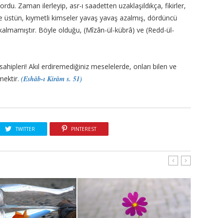
ordu. Zaman ilerleyip, asr-ı saadetten uzaklaşıldıkça, fikirler,
le üstün, kıymetli kimseler yavaş yavaş azalmış, dördüncü
 kalmamıştır. Böyle olduğu, (Mîzân-ül-kübrâ) ve (Redd-ül-
l sahipleri! Akıl erdiremediğiniz meselelerde, onları bilen ve
mektir.
(Eshâb-ı Kirâm s. 51)
TWITTER
PINTEREST