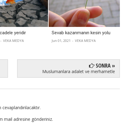
adele yeridir
Sevab kazanmanın kesin yolu
İslâmi
yaşar
-
VEKA MEDYA
Jun 01, 2021
-
VEKA MEDYA
Apr 22, 
SONRA »
Muslumanlara adalet ve merhametle
 cevaplandırılacaktır.
om mail adresine gönderiniz.