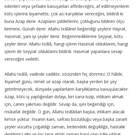
edenleri veya şefaate kavuşanları affedeceğini, af edilmeyenlerin
kötü işlerine kıyamette, çok acı karşılıklar vereceğini, bildirdi ki
buna Azap denir. Azapların şiddetlerini, çokluğunu bildiren ölçü
birimine, Günah denir. Allahü teâlânın beğendiği şeylere Hayrat,
Hasenat, yani iyi şeyler denir. Beğenmediklerine Seyyiat, kötü
şeyler denir. Allahü teâlâ, hangi işlerin Hasenat olduklarını, hangi
işlerin de Seyyiat olduklarını bildirdi. Hasenat yapanlara sevap
vereceğini vadetti.
Allahü teâlâ, vadinde sadıktır, sözünden hiç dönmez. O hâlde,
Kıyamet günü, nimet ve azap olarak, başka yerden bir şey
getirilmeyecek, dünyada yapılanların karşılıklarına kavuşulacaktır.
Azap, kötü iş yaptığından dolayı, biri sana kızıp, intikam almak
için, canını yakması değildir. Sevap da, işini beğendiği için,
mükafat değildir. O gün, Allahü teâlâdan başka, intikam alacak
kimse yoktur. İnsanın kanı, safrası bozulduğu veya başka zararlı
şeyler vücutta çoğaldığı zaman, bedendeki değişikliğe, hastalık
dediğimiz gibi ve ilaç tesir ettiği zaman hasıl olan hâle sıhhat