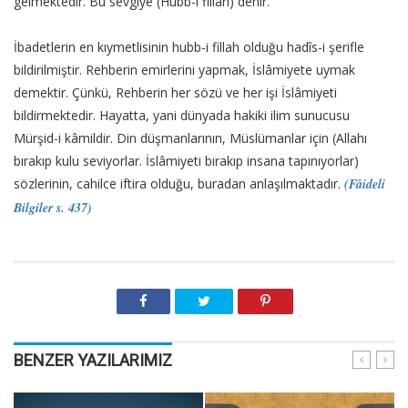
gelmektedir. Bu sevgiye (Hubb-i fillah) denir.
İbadetlerin en kıymetlisinin hubb-i fillah olduğu hadîs-i şerifle
bildirilmiştir. Rehberin emirlerini yapmak, İslâmiyete uymak
demektir. Çünkü, Rehberin her sözü ve her işi İslâmiyeti
bildirmektedir. Hayatta, yani dünyada hakiki ilim sunucusu
Mürşid-i kâmildir. Din düşmanlarının, Müslümanlar için (Allahı
bırakıp kulu seviyorlar. İslâmiyeti bırakıp insana tapınıyorlar)
sözlerinin, cahilce iftira olduğu, buradan anlaşılmaktadır.
(Fâideli
Bilgiler s. 437)
BENZER YAZILARIMIZ