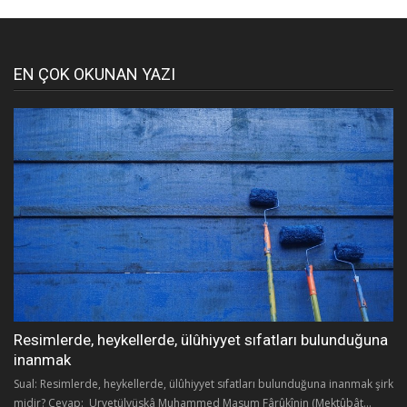
EN ÇOK OKUNAN YAZI
Resimlerde, heykellerde, ülûhiyyet sıfatları bulunduğuna
inanmak
Sual: Resimlerde, heykellerde, ülûhiyyet sıfatları bulunduğuna inanmak şirk
midir? Cevap: Urvetülvüskâ Muhammed Masum Fârûkînin (Mektûbât...