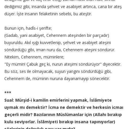
dediğimiz gibi, insanda şehvet ve asabiyet artınca, cana bir ateş
düşer. İşte insanın felaketinin sebebi, bu ateştir.
Bunun için, hadîs-i şerifte;
(Gadab, yani asabiyet, Cehennem ateşinden bir parçadır)
buyuruldu. Akıl ışığı kuvvetlenip, şehvet ve asabiyet ateşini
söndürdüğü gibi, iman nuru da, Cehennem ateşini söndürür.
Nitekim, Cehennem, müminlere;
"Ey mümin! Çabuk geç ki, nurun ateşimi söndürüyor" diyecektir.
Bu söz, ses ile olmayacak, suyun yangını söndürdüğü gibi,
Cehennem de, müminin nuruna dayanamayıp sönecektir.
***
Sual: Mürşid-i kamilin emirlerini yapmak, İslâmiyete
uymak mı demektir? İcma ne demektir ve herkesin icmaı
geçerli midir? Bazılarının Müslümanlar için (Allahı bırakıp
kulu seviyorlar. İslâmiyeti bırakıp insana tapınıyorlar)
sözlerinin doğruluk payı var mıdır?