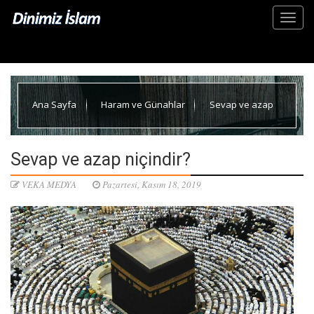
Ana Sayfa
Haram ve Günahlar
Sevap ve azap
niçindir?
Sevap ve azap niçindir?
VEKA MEDYA
Pazartesi, Kasım 18, 2019