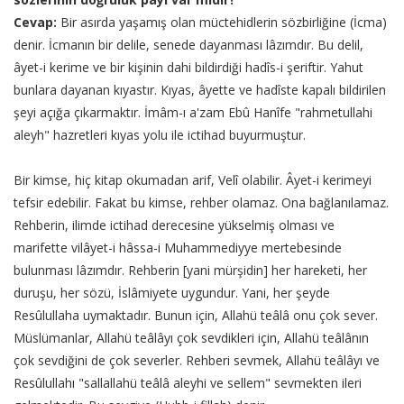
Cevap:
Bir asırda yaşamış olan müctehidlerin sözbirliğine (İcma)
denir. İcmanın bir delile, senede dayanması lâzımdır. Bu delil,
âyet-i kerime ve bir kişinin dahi bildirdiği hadîs-i şeriftir. Yahut
bunlara dayanan kıyastır. Kıyas, âyette ve hadîste kapalı bildirilen
şeyi açığa çıkarmaktır. İmâm-ı a'zam Ebû Hanîfe "rahmetullahi
aleyh" hazretleri kıyas yolu ile ictihad buyurmuştur.
Bir kimse, hiç kitap okumadan arif, Velî olabilir. Âyet-i kerimeyi
tefsir edebilir. Fakat bu kimse, rehber olamaz. Ona bağlanılamaz.
Rehberin, ilimde ictihad derecesine yükselmiş olması ve
marifette vilâyet-i hâssa-i Muhammediyye mertebesinde
bulunması lâzımdır. Rehberin [yani mürşidin] her hareketi, her
duruşu, her sözü, İslâmiyete uygundur. Yani, her şeyde
Resûlullaha uymaktadır. Bunun için, Allahü teâlâ onu çok sever.
Müslümanlar, Allahü teâlâyı çok sevdikleri için, Allahü teâlânın
çok sevdiğini de çok severler. Rehberi sevmek, Allahü teâlâyı ve
Resûlullahı "sallallahü teâlâ aleyhi ve sellem" sevmekten ileri