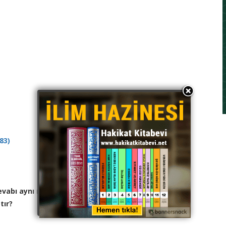
83)
evabı aynı mıdır? Nafile hacca gitmek mi, İslâma
tır?