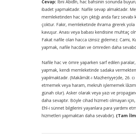
Cevap:
İbni Âbidîn, hac bahsinin sonunda buyuru
ibadet yapmaktadır. Nafile sevap almaktadır. Mek
memleketinden hac için çıktığı anda farz sevabı 
çoktur. Fakir, memleketinde ihrama girerek yola 
kavuşur. Anası veya babası kendisine muhtaç olma
Fakat nafile olan hacca izinsiz gidemez. Cami, Ku
yapmak, nafile hacdan ve ömreden daha sevabdı
Nafile hac ve ömre yaparken sarf edilen paralar
yapmak, kendi memleketinde sadaka vermekten d
yapılmaktadır. (Makâmât-ı Mazheriyye)de, 26. cı 
etmemek veya haram, mekruh işlememek lâzımdır
günah olur). Asker olarak veya yazı ve propaga
daha sevaptır. Böyle cihad hizmeti olmayan için,
Ehl-i sünnet bilgilerini yayanlara para yardımı e
hizmetleri yapmaktan daha sevabdır).
(Tam İlmi