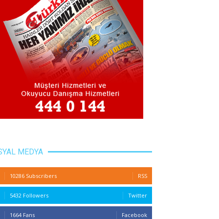
SYAL MEDYA
10286 Subscribers
RSS
5432 Followers
Twitter
1664 Fans
Facebook