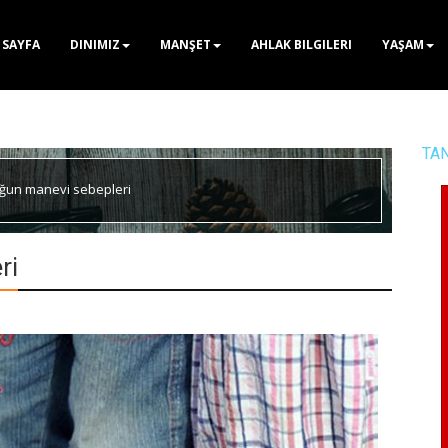
 SAYFA
DINIMIZ
MANŞET
AHLAK BILGILERI
YAŞAM
TA
uğun manevi sebepleri
ri