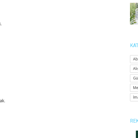
.
KA
Ab
Alı
Gü
Me
İm
ak.
RE