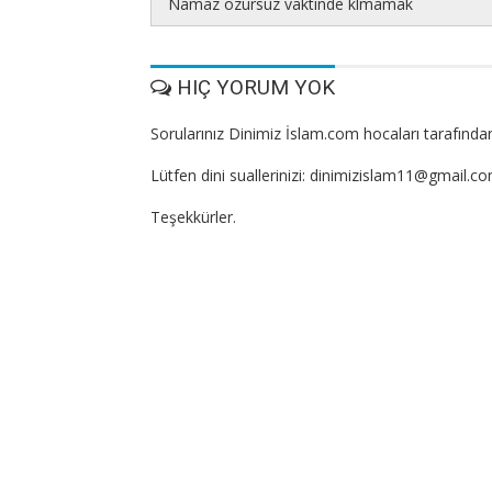
Namaz ozursuz vaktinde klmamak
HIÇ YORUM YOK
Sorularınız Dinimiz İslam.com hocaları tarafından
Lütfen dini suallerinizi: dinimizislam11@gmail.c
Teşekkürler.