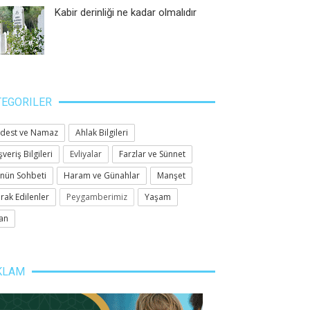
Kabir derinliği ne kadar olmalıdır
TEGORILER
dest ve Namaz
Ahlak Bilgileri
şveriş Bilgileri
Evliyalar
Farzlar ve Sünnet
nün Sohbeti
Haram ve Günahlar
Manşet
rak Edilenler
Peygamberimiz
Yaşam
an
KLAM