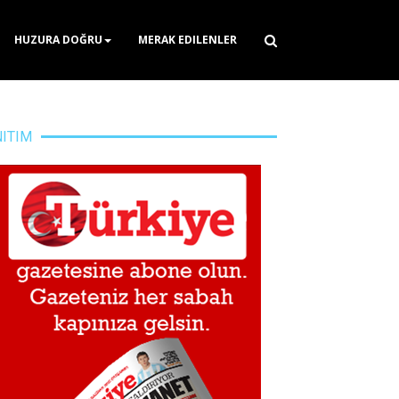
HUZURA DOĞRU
MERAK EDILENLER
NITIM