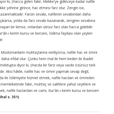
yor ki, (Hacca giden fakir, Mekke'ye gidinceye kadar nafile
ke şehrine girince, hac etmesi farz olur. Zengin ise,
kazanmaktadır. Farzın sevabı, nafilenin sevabından daha
çıkarsa, yolda da farz sevabı kazanarak, zenginin sevabına
yan bir kimse, onlardan izinsiz farz olan hacca gidebilir.
r'ân-ı kerim kursu ve benzeri, İslâma faydası olan şeyleri
r.
, Müslümanların muhtaçlarına veriliyorsa, nafile hac ve ömre
aha efdal olur. Çünkü hem mal ile hem beden ile ibadet
mektupta diyor ki, (Hacda bir farzı veya vacibi özürsüz terk
. Aksi hâlde, nafile hac ve ömre yapmak sevap değil,
nda ile İslâmiyete hizmet etmek, nafile hacdan ve ömreden
 memleketinde fakir, muhtaç ve salihlere yahut seyitlere ve
tmek, nafile haclardan ve cami, Kur'ân-ı kerim kursu ve benzeri
hal s. 351)