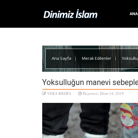
ANA
Ana Sayfa
Merak Edilenler
Yoksull
Yoksulluğun manevi sebeple
VEKA MEDYA
Pazartesi, Ekim 14, 2019