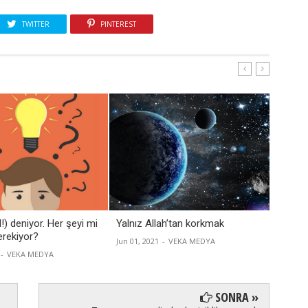
TWITTER
PINTEREST
l!) deniyor. Her şeyi mi
Yalnız Allah’tan korkmak
Büyüde
rekiyor?
Jun 01, 2021
-
VEKA MEDYA
Apr 16, 
-
VEKA MEDYA
SONRA »