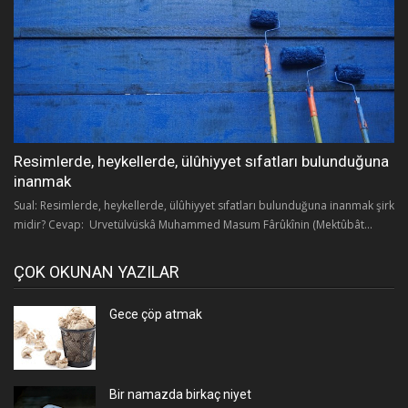
Resimlerde, heykellerde, ülûhiyyet sıfatları bulunduğuna
inanmak
Sual: Resimlerde, heykellerde, ülûhiyyet sıfatları bulunduğuna inanmak şirk
midir? Cevap: Urvetülvüskâ Muhammed Masum Fârûkînin (Mektûbât...
ÇOK OKUNAN YAZILAR
Gece çöp atmak
Bir namazda birkaç niyet