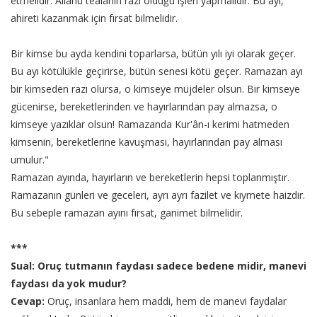
etmelidir. Allahü teâlânın razı olduğu işleri yapmalıdır. Bu ayı,
ahireti kazanmak için fırsat bilmelidir.
Bir kimse bu ayda kendini toparlarsa, bütün yılı iyi olarak geçer.
Bu ayı kötülükle geçirirse, bütün senesi kötü geçer. Ramazan ayı
bir kimseden razı olursa, o kimseye müjdeler olsun. Bir kimseye
gücenirse, bereketlerinden ve hayırlarından pay almazsa, o
kimseye yazıklar olsun! Ramazanda Kur'ân-ı kerimi hatmeden
kimsenin, bereketlerine kavuşması, hayırlarından pay alması
umulur."
Ramazan ayında, hayırların ve bereketlerin hepsi toplanmıştır.
Ramazanın günleri ve geceleri, ayrı ayrı fazilet ve kıymete haizdir.
Bu sebeple ramazan ayını fırsat, ganimet bilmelidir.
***
Sual: Oruç tutmanın faydası sadece bedene midir, manevi
faydası da yok mudur?
Cevap:
Oruç, insanlara hem maddi, hem de manevi faydalar