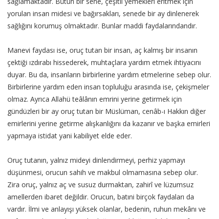
sağlamaktadır. Bütün bir sene, çeşitli yemekleri eritmek için
yorulan insan midesi ve bağırsakları, senede bir ay dinlenerek
sağlığını korumuş olmaktadır. Bunlar maddi faydalarındandır.
Manevi faydası ise, oruç tutan bir insan, aç kalmış bir insanın
çektiği ızdırabı hissederek, muhtaçlara yardım etmek ihtiyacını
duyar. Bu da, insanların birbirlerine yardım etmelerine sebep olur.
Birbirlerine yardım eden insan topluluğu arasında ise, çekişmeler
olmaz. Ayrıca Allahü teâlânın emrini yerine getirmek için
gündüzleri bir ay oruç tutan bir Müslüman, cenâb-ı Hakkın diğer
emirlerini yerine getirme alışkanlığını da kazanır ve başka emirleri
yapmaya istidat yani kabiliyet elde eder.
Oruç tutanın, yalnız mideyi dinlendirmeyi, perhiz yapmayı
düşünmesi, orucun sahih ve makbul olmamasına sebep olur.
Zira oruç, yalnız aç ve susuz durmaktan, zahirî ve lüzumsuz
amellerden ibaret değildir. Orucun, batıni birçok faydaları da
vardır. İlmi ve anlayışı yüksek olanlar, bedenin, ruhun mekânı ve