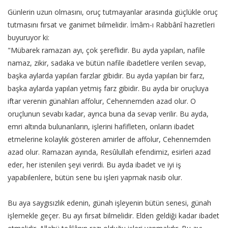
Günlerin uzun olmasını, oruç tutmayanlar arasında güçlükle oruç
tutmasını fırsat ve ganimet bilmelidir. İmâm-ı Rabbânî hazretleri
buyuruyor ki:
"Mübarek ramazan ayı, çok şereflidir. Bu ayda yapılan, nafile
namaz, zikir, sadaka ve bütün nafile ibadetlere verilen sevap,
başka aylarda yapılan farzlar gibidir. Bu ayda yapılan bir farz,
başka aylarda yapılan yetmiş farz gibidir. Bu ayda bir oruçluya
iftar verenin günahları affolur, Cehennemden azad olur. O
oruçlunun sevabı kadar, ayrıca buna da sevap verilir. Bu ayda,
emri altında bulunanların, işlerini hafifleten, onların ibadet
etmelerine kolaylık gösteren amirler de affolur, Cehennemden
azad olur. Ramazan ayında, Resûlullah efendimiz, esirleri azad
eder, her istenilen şeyi verirdi. Bu ayda ibadet ve iyi iş
yapabilenlere, bütün sene bu işleri yapmak nasib olur.
Bu aya saygısızlık edenin, günah işleyenin bütün senesi, günah
işlemekle geçer. Bu ayı fırsat bilmelidir. Elden geldiği kadar ibadet