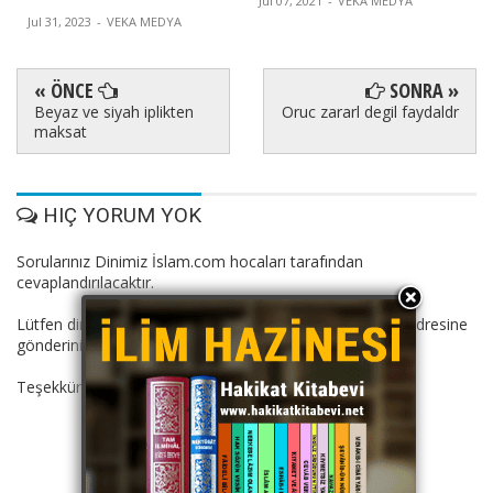
Jul 07, 2021
-
VEKA MEDYA
Jul 31, 2023
-
VEKA MEDYA
« ÖNCE
SONRA »
Beyaz ve siyah iplikten
Oruc zararl degil faydaldr
maksat
HIÇ YORUM YOK
Sorularınız Dinimiz İslam.com hocaları tarafından
cevaplandırılacaktır.
Lütfen dini suallerinizi: dinimizislam11@gmail.com mail adresine
gönderiniz.
Teşekkürler.