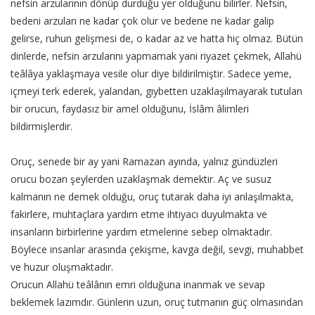
nefsin arzularının dönüp durduğu yer olduğunu bilirler. Nefsin,
bedeni arzuları ne kadar çok olur ve bedene ne kadar galip
gelirse, ruhun gelişmesi de, o kadar az ve hatta hiç olmaz. Bütün
dinlerde, nefsin arzularını yapmamak yani riyazet çekmek, Allahü
teâlâya yaklaşmaya vesile olur diye bildirilmiştir. Sadece yeme,
içmeyi terk ederek, yalandan, gıybetten uzaklaşılmayarak tutulan
bir orucun, faydasız bir amel olduğunu, İslâm âlimleri
bildirmişlerdir.
Oruç, senede bir ay yani Ramazan ayında, yalnız gündüzleri
orucu bozan şeylerden uzaklaşmak demektir. Aç ve susuz
kalmanın ne demek olduğu, oruç tutarak daha iyi anlaşılmakta,
fakirlere, muhtaçlara yardım etme ihtiyacı duyulmakta ve
insanların birbirlerine yardım etmelerine sebep olmaktadır.
Böylece insanlar arasında çekişme, kavga değil, sevgi, muhabbet
ve huzur oluşmaktadır.
Orucun Allahü teâlânın emri olduğuna inanmak ve sevap
beklemek lazımdır. Günlerin uzun, oruç tutmanın güç olmasından