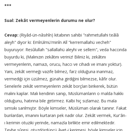
***
Sual: Zekât vermeyenlerin durumu ne olur?
Cevap:
(Riyâd-ün-nâsıhîn) kitabının sahibi "rahmetullahi teâlâ
aleyh" diyor ki: Emîrülmü'minîn Alî "kerremallahü vecheh"
buyuruyor: Resûlullah "sallallahü aleyhi ve sellem", veda haccında
buyurdu ki, (Malınızın zekâtını veriniz! Biliniz ki, zekâtını
vermeyenlerin, namazı, orucu, haccı ve cihadı ve imanı yoktur).
Yani, zekât vermeği vazife bilmez, farz olduğuna inanmaz,
vermediği için üzülmez, günaha girdiğini bilmezse, kâfir olur.
Senelerle zekât vermeyenlerin zekât borçları birikerek, bütün
malını kaplar. Malı kendinin sanıp, Müslümanların o malda hakkı
olduğunu, hatırına bile getirmez. Kalbi hiç sızlamaz. Bu mala
sımsıkı sarılmıştır. Böyle kimseler, Müslüman olarak tanınır. Fakat
bunlardan, imanını kurtaran pek nadir olur. Zekât vermek, Kur'ân-
ı kerimin otuziki yerinde, namazla birlikte emir edilmektedir.
Tevbe sûresi, otuzdördüncü âyet-i kerimesi, böyle kimseler için