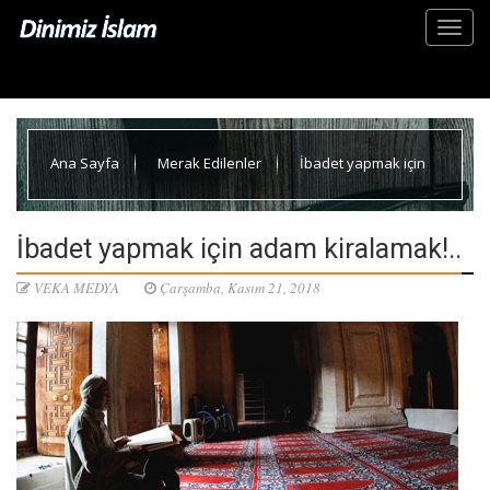
Ana Sayfa
Merak Edilenler
İbadet yapmak için
adam kiralamak!..
İbadet yapmak için adam kiralamak!..
VEKA MEDYA
Çarşamba, Kasım 21, 2018