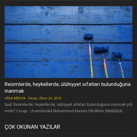
Resimlerde, heykellerde, ülûhiyyet sıfatları bulunduğuna
inanmak
VEKA MEDYA
-
Pazar, Ekim 23, 2016
Sual: Resimlerde, heykellerde, ülûhiyyet sıfatları bulunduğuna inanmak şirk
midir? Cevap: Urvetülvüskâ Muhammed Masum Fârûkînin (Mektûbât...
ÇOK OKUNAN YAZILAR