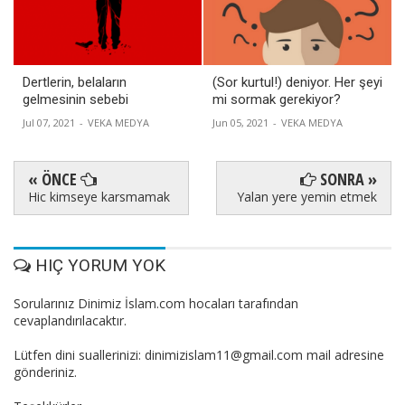
Dertlerin, belaların
(Sor kurtul!) deniyor. Her şeyi
gelmesinin sebebi
mi sormak gerekiyor?
Jul 07, 2021
-
VEKA MEDYA
Jun 05, 2021
-
VEKA MEDYA
« ÖNCE
SONRA »
Hic kimseye karsmamak
Yalan yere yemin etmek
HIÇ YORUM YOK
Sorularınız Dinimiz İslam.com hocaları tarafından
cevaplandırılacaktır.
Lütfen dini suallerinizi: dinimizislam11@gmail.com mail adresine
gönderiniz.