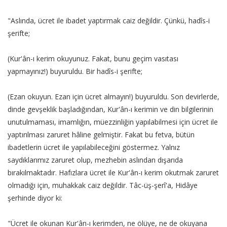
"Aslında, ücret ile ibadet yaptırmak caiz değildir. Çünkü, hadîs-i
şerifte;
(Kur'ân-ı kerim okuyunuz. Fakat, bunu geçim vasıtası
yapmayınız!) buyuruldu. Bir hadîs-i şerifte;
(Ezan okuyun. Ezan için ücret almayın!) buyuruldu. Son devirlerde,
dinde gevşeklik başladığından, Kur'ân-ı kerimin ve din bilgilerinin
unutulmaması, imamlığın, müezzinliğin yapılabilmesi için ücret ile
yaptırılması zaruret hâline gelmiştir. Fakat bu fetva, bütün
ibadetlerin ücret ile yapılabileceğini göstermez. Yalnız
saydıklarımız zaruret olup, mezhebin aslından dışarıda
bırakılmaktadır. Hafızlara ücret ile Kur'ân-ı kerim okutmak zaruret
olmadığı için, muhakkak caiz değildir. Tâc-üş-şerî'a, Hidâye
şerhinde diyor ki:
"Ücret ile okunan Kur'ân-ı kerimden, ne ölüye, ne de okuyana