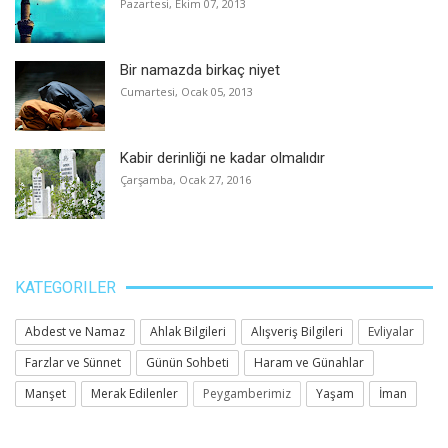
Pazartesi, Ekim 07, 2013
Bir namazda birkaç niyet
Cumartesi, Ocak 05, 2013
Kabir derinliği ne kadar olmalıdır
Çarşamba, Ocak 27, 2016
KATEGORILER
Abdest ve Namaz
Ahlak Bilgileri
Alışveriş Bilgileri
Evliyalar
Farzlar ve Sünnet
Günün Sohbeti
Haram ve Günahlar
Manşet
Merak Edilenler
Peygamberimiz
Yaşam
İman