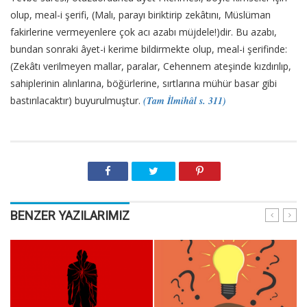
olup, meal-i şerifi, (Malı, parayı biriktirip zekâtını, Müslüman
fakirlerine vermeyenlere çok acı azabı müjdele!)dir. Bu azabı,
bundan sonraki âyet-i kerime bildirmekte olup, meal-i şerifinde:
(Zekâtı verilmeyen mallar, paralar, Cehennem ateşinde kızdırılıp,
sahiplerinin alınlarına, böğürlerine, sırtlarına mühür basar gibi
bastırılacaktır) buyurulmuştur.
(Tam İlmihâl s. 311)
BENZER YAZILARIMIZ