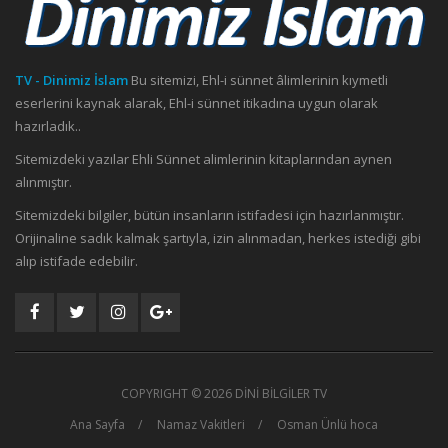
TV - Dinimiz İslam
Bu sitemizi, Ehl-i sünnet âlimlerinin kıymetli
eserlerini kaynak alarak, Ehl-i sünnet itikadına uygun olarak
hazırladık..
Sitemizdeki yazılar Ehli Sünnet alimlerinin kitaplarından aynen
alınmıştır.
Sitemizdeki bilgiler, bütün insanların istifadesi için hazırlanmıştır.
Orijinaline sadık kalmak şartıyla, izin alınmadan, herkes istediği gibi
alıp istifade edebilir.
COPYRIGHT ©
2026 DİNİ BİLGİLER TV
Ana Sayfa
Namaz Vakitleri
Osman Ünlü hoca