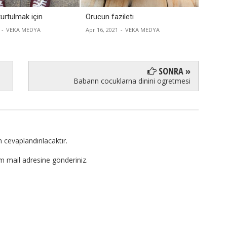
urtulmak için
Orucun fazileti
Ehl-i s
-
VEKA MEDYA
Apr 16, 2021
-
VEKA MEDYA
Apr 09, 
SONRA »
Babann cocuklarna dinini ogretmesi
 cevaplandırılacaktır.
om mail adresine gönderiniz.