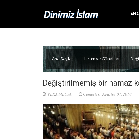
ANA
Ana Sayfa
Haram ve Günahlar
Deği
Değiştirilmemiş bir namaz k
VEKA MEDYA
Cumartesi, Ağustos 04, 2018