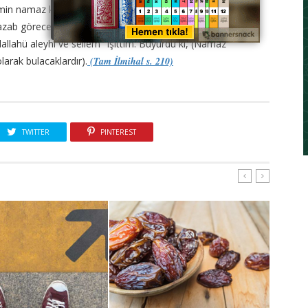
in namaz kılar. Kâfir, kılmaz. Münafıklar ise, bazen kılar,
ab görecektir. Müfessirlerin şâhı, Abdullah ibni Abbâs
lallahü aleyhi ve sellem" işittim. Buyurdu ki, (Namaz
larak bulacaklardır).
(Tam İlmihal s. 210)
TWITTER
PINTEREST