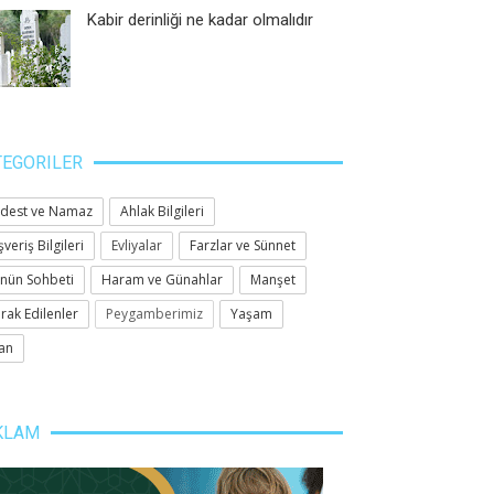
Kabir derinliği ne kadar olmalıdır
TEGORILER
dest ve Namaz
Ahlak Bilgileri
şveriş Bilgileri
Evliyalar
Farzlar ve Sünnet
nün Sohbeti
Haram ve Günahlar
Manşet
rak Edilenler
Peygamberimiz
Yaşam
an
KLAM