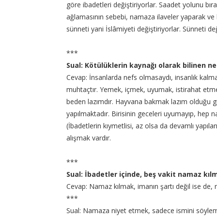
göre ibadetleri değiştiriyorlar. Saadet yolunu bıra
ağlamasının sebebi, namaza ilaveler yaparak ve ba
sünneti yani İslâmiyeti değiştiriyorlar. Sünneti değ
***
Sual: Kötülüklerin kaynağı olarak bilinen n
Cevap: İnsanlarda nefs olmasaydı, insanlık kalma
muhtaçtır. Yemek, içmek, uyumak, istirahat etme
beden lazımdır. Hayvana bakmak lazım olduğu gib
yapılmaktadır. Birisinin geceleri uyumayıp, hep 
(İbadetlerin kıymetlisi, az olsa da devamlı yapıl
alışmak vardır.
***
Sual: İbadetler içinde, beş vakit namaz kıl
Cevap: Namaz kılmak, imanın şartı değil ise de, 
***
Sual: Namaza niyet etmek, sadece ismini söyle