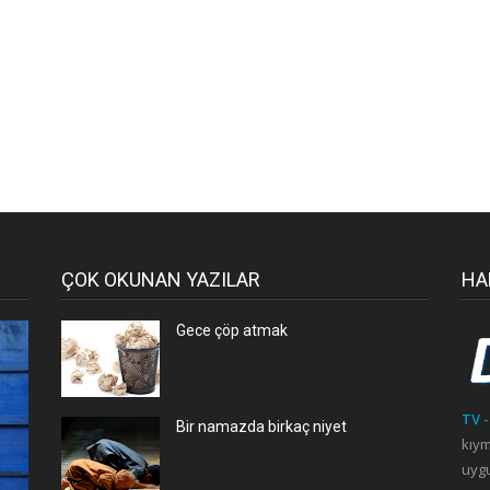
ÇOK OKUNAN YAZILAR
HA
Gece çöp atmak
TV -
Bir namazda birkaç niyet
kıym
uygu