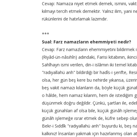
Cevap: Namaza niyet etmek demek, ismini, vaktin
kılmayı tercih etmek demektir. Yalnız ilim, yani
rükünlerini de hatırlamak lazımdır.
***
Sual: Farz namazların ehemmiyeti nedir?
Cevap: Farz namazların ehemmiyetini bildirmek 
(Riyâd-ün-nâsıhîn) adındaki, Farisi kitabının, ikinci
Sahîhayn ismi verilen, din-i islâmın iki temel kita
"radıyallahü anh" bildirdiği bir hadîs-i şerifte, Re
olsa, her gün beş kere bu nehirde yıkansa, üzerinde
beş vakit namazı kılanların da, böyle küçük günahla
o hâlde, hem namaz kılarım, hem de istediğim gibi
düşünmek doğru değildir. Çünkü, şartları ile, edeb
küçük günahları af olsa bile, küçük günâh işle
günâh işlemeğe ısrar etmek de, küfre sebep olur. 
Bekr-i Sıddîk "radıyallahü anh" buyurdu ki, beş na
kalkınız! İnsanları yakmak için hazırlanmış olan a