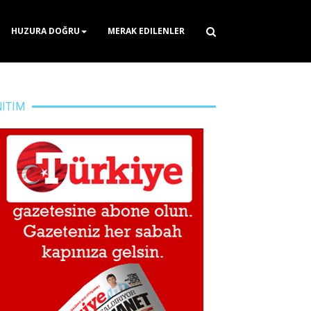
HUZURA DOĞRU
MERAK EDILENLER
NITIM