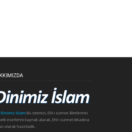
KKIMIZDA
 Dinimiz İslam
Bu sitemizi, Ehl-i sünnet âlimlerinin
etli eserlerini kaynak alarak, Ehl-i sünnet itikadına
n olarak hazırladık..