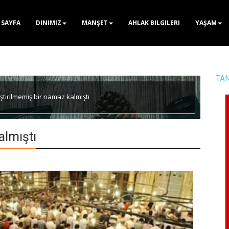
 SAYFA
DINIMIZ
MANŞET
AHLAK BILGILERI
YAŞAM
TA
ştirilmemiş bir namaz kalmıştı
almıştı