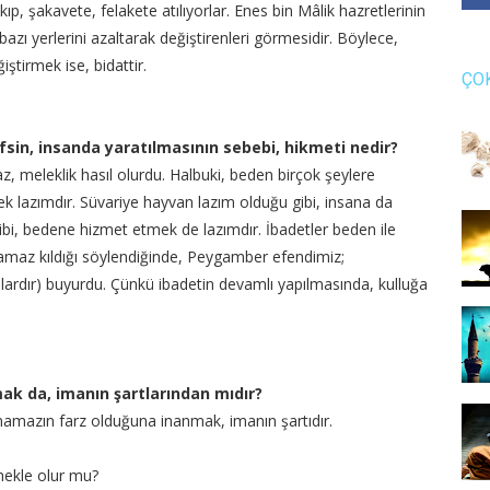
kıp, şakavete, felakete atılıyorlar. Enes bin Mâlik hazretlerinin
zı yerlerini azaltarak değiştirenleri görmesidir. Böylece,
iştirmek ise, bidattir.
ÇO
efsin, insanda yaratılmasının sebebi, hikmeti nedir?
z, meleklik hasıl olurdu. Halbuki, beden birçok şeylere
k lazımdır. Süvariye hayvan lazım olduğu gibi, insana da
i, bedene hizmet etmek de lazımdır. İbadetler beden ile
namaz kıldığı söylendiğinde, Peygamber efendimiz;
anlardır) buyurdu. Çünkü ibadetin devamlı yapılmasında, kulluğa
mak da, imanın şartlarından mıdır?
namazın farz olduğuna inanmak, imanın şartıdır.
mekle olur mu?