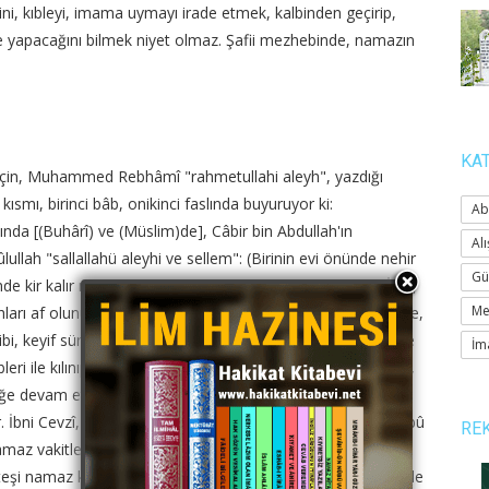
i, kıbleyi, imama uymayı irade etmek, kalbinden geçirip,
 ne yapacağını bilmek niyet olmaz. Şafii mezhebinde, namazın
KA
için, Muhammed Rebhâmî "rahmetullahi aleyh", yazdığı
 kısmı, birinci bâb, onikinci faslında buyuruyor ki:
Ab
bında [(Buhârî) ve (Müslim)de], Câbir bin Abdullah'ın
Alı
sûlullah "sallallahü aleyhi ve sellem": (Birinin evi önünde nehir
Gü
 kir kalır mı?) diye sordu. Hayır, ya Resûlallah! dedik. (İşte,
Me
rı af olunur) buyurdu. Bazı cahiller, bu hadîs-i şerifi işitince,
, keyif sürerim. Nasıl olsa günahlarım af olur, diyor. Böyle
İm
leri ile kılınıp, kabul olan bir namaz, günahları döker. Sonra,
meğe devam etmek, ısrar etmek, büyük günâh olur. Büyük
İbni Cevzî, (El-mugnî) ismindeki tefsirinde buyuruyor ki, (Ebû
RE
maz vakitleri gelince, melekler der ki, ey Âdem oğulları,
teşi namaz kılarak söndürünüz). Bir hadîs-i şerifte, (Mümin ile