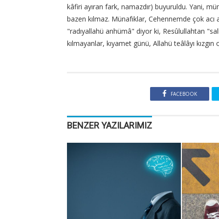
kâfiri ayıran fark, namazdır) buyuruldu. Yani, müm
bazen kılmaz. Münafıklar, Cehennemde çok acı az
"radıyallahü anhümâ" diyor ki, Resûlullahtan "sal
kılmayanlar, kıyamet günü, Allahü teâlâyı kızgın o
FACEBOOK
BENZER YAZILARIMIZ