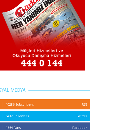
SYAL MEDYA
10286 Subscribers
RSS
5432 Followers
Twitter
1664 Fans
Facebook