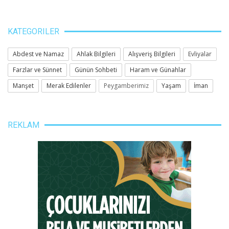
KATEGORILER
Abdest ve Namaz
Ahlak Bilgileri
Alışveriş Bilgileri
Evliyalar
Farzlar ve Sünnet
Günün Sohbeti
Haram ve Günahlar
Manşet
Merak Edilenler
Peygamberimiz
Yaşam
İman
REKLAM