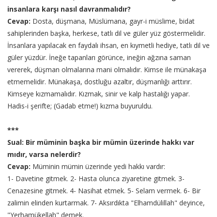
insanlara karşı nasıl davranmalıdır?
Cevap:
Dosta, düşmana, Müslümana, gayr-i müslime, bidat
sahiplerinden başka, herkese, tatlı dil ve güler yüz göstermelidir.
İnsanlara yapılacak en faydalı ihsan, en kıymetli hediye, tatlı dil ve
güler yüzdür. İneğe tapanları görünce, ineğin ağzına saman
vererek, düşman olmalarına mani olmalıdır. Kimse ile münakaşa
etmemelidir. Münakaşa, dostluğu azaltır, düşmanlığı arttırır.
Kimseye kızmamalıdır. Kızmak, sinir ve kalp hastalığı yapar.
Hadis-i şerifte; (Gadab etme!) kızma buyuruldu.
***
Sual: Bir müminin başka bir mümin üzerinde hakkı var
mıdır, varsa nelerdir?
Cevap:
Müminin mümin üzerinde yedi hakkı vardır:
1- Davetine gitmek. 2- Hasta olunca ziyaretine gitmek. 3-
Cenazesine gitmek. 4- Nasihat etmek. 5- Selam vermek. 6- Bir
zalimin elinden kurtarmak. 7- Aksırdıkta "Elhamdülillah" deyince,
"Yerhamükellah" demek.