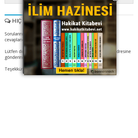
HIÇ YORUM YOK
Sorularınız Dinimiz İslam.com hocaları tarafından
cevaplandırılacaktır.
Lütfen dini suallerinizi: dinimizislam11@gmail.com mail adresine
gönderiniz.
Teşekkürler.