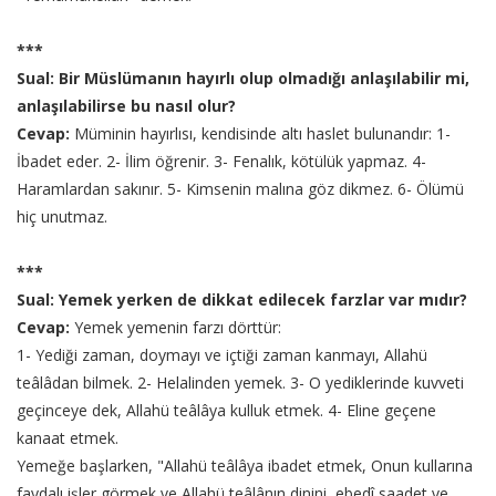
***
Sual: Bir Müslümanın hayırlı olup olmadığı anlaşılabilir mi,
anlaşılabilirse bu nasıl olur?
Cevap:
Müminin hayırlısı, kendisinde altı haslet bulunandır: 1-
İbadet eder. 2- İlim öğrenir. 3- Fenalık, kötülük yapmaz. 4-
Haramlardan sakınır. 5- Kimsenin malına göz dikmez. 6- Ölümü
hiç unutmaz.
***
Sual: Yemek yerken de dikkat edilecek farzlar var mıdır?
Cevap:
Yemek yemenin farzı dörttür:
1- Yediği zaman, doymayı ve içtiği zaman kanmayı, Allahü
teâlâdan bilmek. 2- Helalinden yemek. 3- O yediklerinde kuvveti
geçinceye dek, Allahü teâlâya kulluk etmek. 4- Eline geçene
kanaat etmek.
Yemeğe başlarken, "Allahü teâlâya ibadet etmek, Onun kullarına
faydalı işler görmek ve Allahü teâlânın dinini, ebedî saadet ve