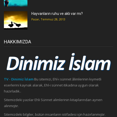
Hayvanların ruhu ve aklı var mı?
Pazar, Temmuz 28, 2013
HAKKIMIZDA
TV - Dinimiz İslam
Bu sitemizi, Ehl-i sünnet âlimlerinin kıymetli
eserlerini kaynak alarak, Ehl-i sünnet itikadına uygun olarak
hazırladık..
Sitemizdeki yazılar Ehli Sünnet alimlerinin kitaplarından aynen
alınmıştır.
Sitemizdeki bilgiler, bütün insanların istifadesi için hazırlanmıştır.