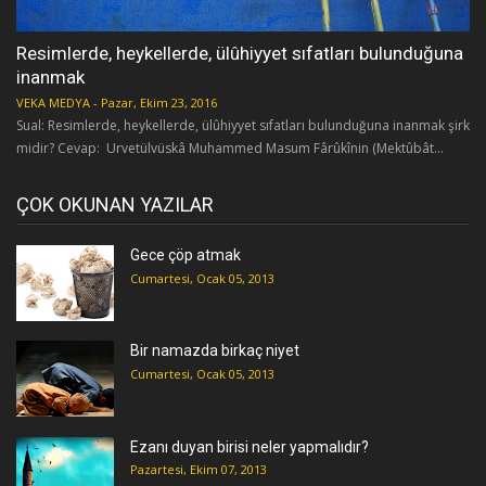
Resimlerde, heykellerde, ülûhiyyet sıfatları bulunduğuna
inanmak
VEKA MEDYA
-
Pazar, Ekim 23, 2016
Sual: Resimlerde, heykellerde, ülûhiyyet sıfatları bulunduğuna inanmak şirk
midir? Cevap: Urvetülvüskâ Muhammed Masum Fârûkînin (Mektûbât...
ÇOK OKUNAN YAZILAR
Gece çöp atmak
Cumartesi, Ocak 05, 2013
Bir namazda birkaç niyet
Cumartesi, Ocak 05, 2013
Ezanı duyan birisi neler yapmalıdır?
Pazartesi, Ekim 07, 2013