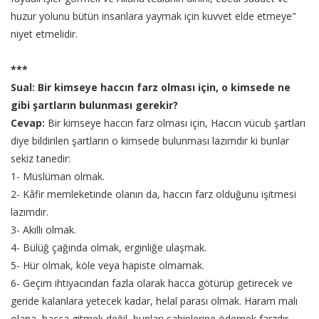
huzur yolunu bütün insanlara yaymak için kuvvet elde etmeye"
niyet etmelidir.
***
Sual: Bir kimseye haccın farz olması için, o kimsede ne
gibi şartların bulunması gerekir?
Cevap:
Bir kimseye haccın farz olması için, Haccın vücub şartları
diye bildirilen şartların o kimsede bulunması lazımdır ki bunlar
sekiz tanedir:
1- Müslüman olmak.
2- Kâfir memleketinde olanın da, haccın farz olduğunu işitmesi
lazımdır.
3- Akıllı olmak.
4- Bülüğ çağında olmak, erginliğe ulaşmak.
5- Hür olmak, köle veya hapiste olmamak.
6- Geçim ihtiyacından fazla olarak hacca götürüp getirecek ve
geride kalanlara yetecek kadar, helal parası olmak. Haram malı
olana, hacca gitmek değil, bunları sahiplerine ödemek farzdır.