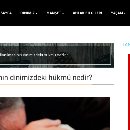
 SAYFA
DINIMIZ
MANŞET
AHLAK BILGILERI
YAŞAM
TA
kullanılmasının dinimizdeki hükmü nedir?
sının dinimizdeki hükmü nedir?