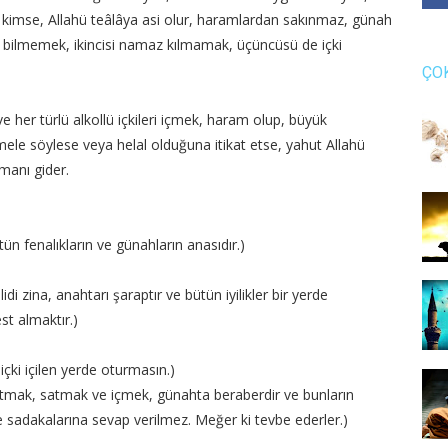
 kimse, Allahü teâlâya asi olur, haramlardan sakınmaz, günah
nı bilmemek, ikincisi namaz kılmamak, üçüncüsü de içki
ÇO
 her türlü alkollü içkileri içmek, haram olup, büyük
mele söylese veya helal olduğuna itikat etse, yahut Allahü
anı gider.
n fenalıkların ve günahların anasıdır.)
idi zina, anahtarı şaraptır ve bütün iyilikler bir yerde
st almaktır.)
çki içilen yerde oturmasın.)
tmak, satmak ve içmek, günahta beraberdir ve bunların
e sadakalarına sevap verilmez. Meğer ki tevbe ederler.)