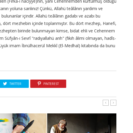
nilen (Fırka-i nâciyye)nin, yani Cehennemden kurtulmuş olduğu
anın yoluna sarılınız! Çünkü, Allahü teâlânın yardımı ve
bulunanlar içindir. Allahü teâlânın gadabı ve azabı bu
ugün, dört mezhebin içinde toplanmıştır. Bu dört mezhep, Hanefi,
 mezhepten birinde bulunmayan kimse, bidat ehli ve Cehennem
mam Süfyân-ı Sevrî "radıyallahü anh" (fıkıh âlimi olmayan, hadîs-
. Büyük imam İbnülhacerül Mekkî (El-Medhal) kitabında da bunu
TWITTER
PINTEREST