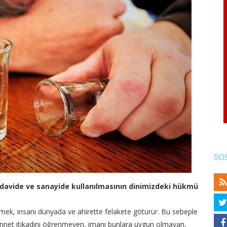
SO
k tedavide ve sanayide kullanılmasının dinimizdeki hükmü
emek, insanı dünyada ve ahirette felakete götürür. Bu sebeple
sünnet itikadını öğrenmeyen, imanı bunlara uygun olmayan,