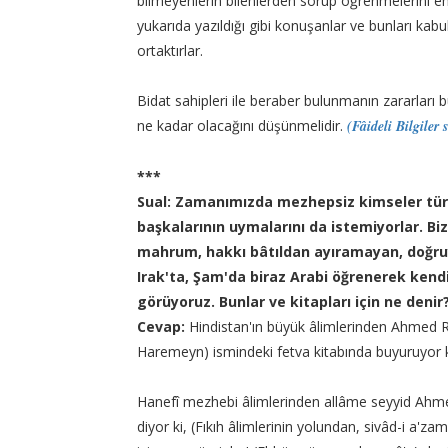
bilmeyenlerin bilenlerden sorup öğrenmelerini emi
yukarıda yazıldığı gibi konuşanlar ve bunları kabu
ortaktırlar.
Bidat sahipleri ile beraber bulunmanın zararları
ne kadar olacağını düşünmelidir.
(Fâideli Bilgiler 
***
Sual: Zamanımızda mezhepsiz kimseler türe
başkalarının uymalarını da istemiyorlar. Biz 
mahrum, hakkı bâtıldan ayıramayan, doğruy
Irak'ta, Şam'da biraz Arabi öğrenerek kendil
görüyoruz. Bunlar ve kitapları için ne denir
Cevap:
Hindistan'ın büyük âlimlerinden Ahmed Rız
Haremeyn) ismindeki fetva kitabında buyuruyor k
Hanefî mezhebi âlimlerinden allâme seyyid Ahme
diyor ki, (Fıkıh âlimlerinin yolundan, sivâd-i a