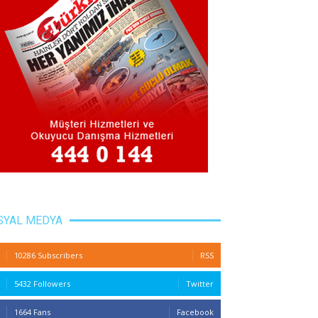
SYAL MEDYA
10286 Subscribers
RSS
5432 Followers
Twitter
1664 Fans
Facebook