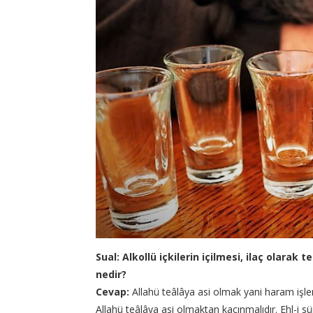
Sual: Alkollü içkilerin içilmesi, ilaç olara
nedir?
Cevap:
Allahü teâlâya asi olmak yani haram işl
Allahü teâlâya asi olmaktan kaçınmalıdır. Ehl-i 