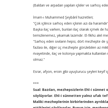
(Baldan ve arpadan yapılan içkiler ve sarhoş eden
İmam-ı Muhammed Şeybânî hazretleri;
"Çok içilince sarhoş eden içkinin azı da haramdı
Başka ilaç varken, bunları ilaç olarak içmek de h
temizlenemez, yıkamak lazımdır. El-fıkhü alel mez
"Sarhoş eden sıvıların hepsi, dört mezhepte de şa
fazlası ile, diğer üç mezhepte görülebilen az mikt
rivayetinde, ilaç ve kolonya yapmakta kullanılan
olmaz."
Esrar, afyon, eroin gibi uyuşturucu şeyleri keyif 
***
Sual: Bazıları, mezhepsizlerin Ehl-i sünnet 
söylüyorlar. Ehl-i sünnetten yalnız ufak tefek
Maliki mezheplerinin birbirlerinden ayrılıkl
ettiklerini söylüyorlar. Bunun için, mezheps