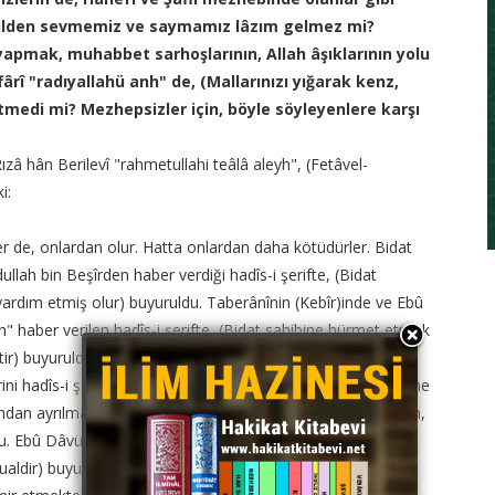
önülden sevmemiz ve saymamız lâzım gelmez mi?
yapmak, muhabbet sarhoşlarının, Allah âşıklarının yolu
ârî "radıyallahü anh" de, (Mallarınızı yığarak kenz,
etmedi mi? Mezhepsizler için, böyle söyleyenlere karşı
â hân Berilevî "rahmetullahi teâlâ aleyh", (Fetâvel-
i:
er de, onlardan olur. Hatta onlardan daha kötüdürler. Bidat
llah bin Beşîrden haber verdiği hadîs-i şerifte, (Bidat
yardım etmiş olur) buyuruldu. Taberânînin (Kebîr)inde ve Ebû
" haber verilen hadîs-i şerifte, (Bidat sahibine hürmet etmek
) buyuruldu. Böyle hadîs-i şerifler çok vardır. İctihad
rini hadîs-i şeriflere uyarak yapması ve dört mezhepten birine
undan ayrılmaktır. Nahl sûresinin kırküçüncü âyetinde mealen,
ldu. Ebû Dâvüdün Câbir bin Abdullah'tan haber verdiği hadîs-i
sualdir) buyuruldu. Bu âyet-i kerime ve hadîs-i şerif,