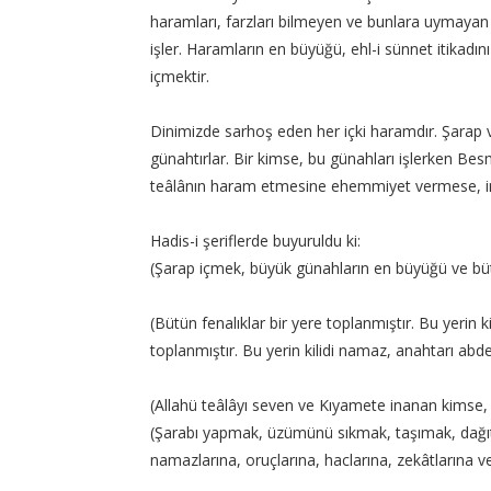
haramları, farzları bilmeyen ve bunlara uymayan
işler. Haramların en büyüğü, ehl-i sünnet itikadı
içmektir.
Dinimizde sarhoş eden her içki haramdır. Şarap ve
günahtırlar. Bir kimse, bu günahları işlerken Bes
teâlânın haram etmesine ehemmiyet vermese, im
Hadis-i şeriflerde buyuruldu ki:
(Şarap içmek, büyük günahların en büyüğü ve bütü
(Bütün fenalıklar bir yere toplanmıştır. Bu yerin kil
toplanmıştır. Bu yerin kilidi namaz, anahtarı abde
(Allahü teâlâyı seven ve Kıyamete inanan kimse, i
(Şarabı yapmak, üzümünü sıkmak, taşımak, dağı
namazlarına, oruçlarına, haclarına, zekâtlarına v