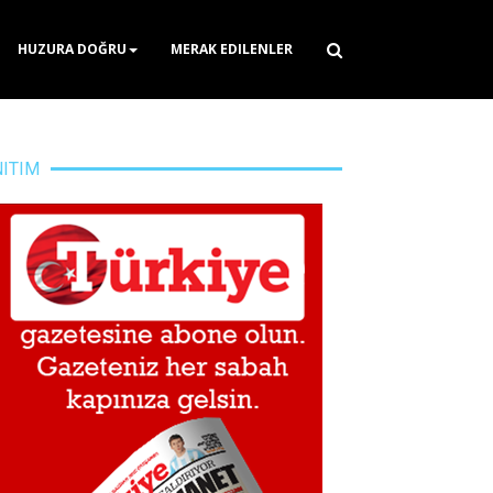
HUZURA DOĞRU
MERAK EDILENLER
NITIM