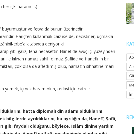
 her içki haramdır.)
r" buyurmuştur ve fetva da bunun üzerinedir.
aramdır. Hariçten kullanmak caiz ise de, necistirler, uçmakla
âhibil-erbe'a kitabında deniyor ki:
KA
rap gibi galiz, fena necasettir. Hanefide avuç içi yüzeyinden
Ab
arı ile kılınan namaz sahih olmaz. Şafiide ve Hanefinin bir
 miktarı, çok olsa da affedilmiş olup, namazın sıhhatine mani
Alı
Gü
Me
için yemek, içmek haram olup, tedavi için caizdir.
İm
olduklarını, hatta diplomalı din adamı olduklarını
RE
 bilgilerde ayrıldıklarını, bu ayrılığın da, Hanefî, Şafii,
arı gibi faydalı olduğunu, böylece, İslâm dinine yardım
izlerin de, Hanefî ve Şafii mezhebinde olanlar gibi