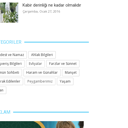
Kabir derinliği ne kadar olmalıdır
Çarşamba, Ocak 27, 2016
TEGORILER
dest ve Namaz
Ahlak Bilgileri
şveriş Bilgileri
Evliyalar
Farzlar ve Sünnet
nün Sohbeti
Haram ve Günahlar
Manşet
rak Edilenler
Peygamberimiz
Yaşam
an
KLAM