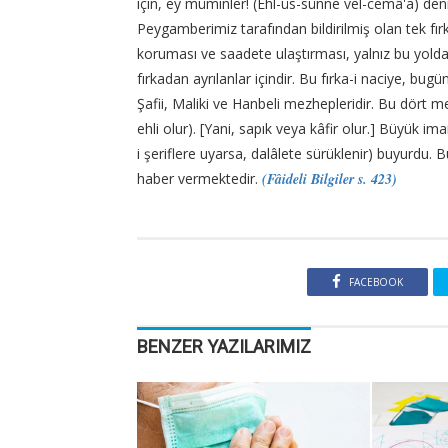
için, ey müminler! (Ehl-üs-sünne vel-cemâ'a) de
Peygamberimiz tarafından bildirilmiş olan tek fırk
koruması ve saadete ulaştırması, yalnız bu yolda 
fırkadan ayrılanlar içindir. Bu fırka-i naciye, b
Şafii, Maliki ve Hanbeli mezhepleridir. Bu dört
ehli olur). [Yani, sapık veya kâfir olur.] Büyük i
i şeriflere uyarsa, dalâlete sürüklenir) buyurdu
haber vermektedir.
(Fâideli Bilgiler s. 423)
FACEBOOK
BENZER YAZILARIMIZ