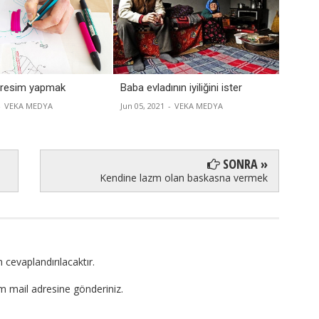
 resim yapmak
Baba evladının iyiliğini ister
Ticaret
-
VEKA MEDYA
Jun 05, 2021
-
VEKA MEDYA
Jun 01, 
SONRA »
Kendine lazm olan baskasna vermek
 cevaplandırılacaktır.
om mail adresine gönderiniz.