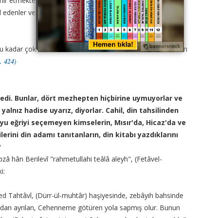
r etmektedirler. Buradan anlaşılıyor ki, mezhepsizler için,
l edenler ve inananlar da onlardan olur. Dalalette, sapıklıkta
 bu kadar çok olunca, onları sevmenin ve övmenin zararlarının
s. 424)
di. Bunlar, dört mezhepten hiçbirine uymuyorlar ve
yalnız hadise uyarız, diyorlar. Cahil, din tahsilinden
u eğriyi seçemeyen kimselerin, Mısır'da, Hicaz'da ve
erini din adamı tanıtanların, din kitabı yazdıklarını
?
â hân Berilevî "rahmetullahi teâlâ aleyh", (Fetâvel-
i:
d Tahtâvî, (Dürr-ül-muhtâr) haşiyesinde, zebâyıh bahsinde
'zamdan ayrılan, Cehenneme götüren yola sapmış olur. Bunun