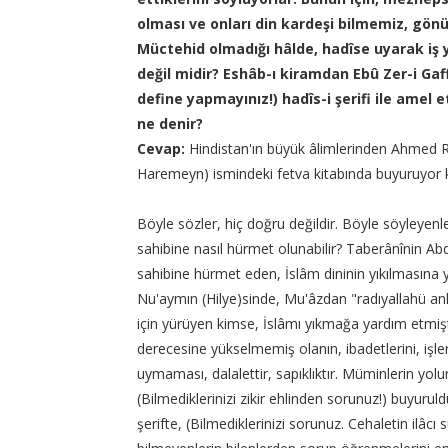
olması ve onları din kardeşi bilmemiz, g
Müctehid olmadığı hâlde, hadîse uyarak iş 
değil midir? Eshâb-ı kiramdan Ebû Zer-i Gaff
define yapmayınız!) hadîs-i şerifi ile amel 
ne denir?
Cevap:
Hindistan'ın büyük âlimlerinden Ahmed Rız
Haremeyn) ismindeki fetva kitabında buyuruyor k
Böyle sözler, hiç doğru değildir. Böyle söyleyenl
sahibine nasıl hürmet olunabilir? Taberânînin Abdu
sahibine hürmet eden, İslâm dininin yıkılmasına 
Nu'aymın (Hilye)sinde, Mu'âzdan "radıyallahü anh
için yürüyen kimse, İslâmı yıkmağa yardım etmiştir
derecesine yükselmemiş olanın, ibadetlerini, işle
uymaması, dalalettir, sapıklıktır. Müminlerin yol
(Bilmediklerinizi zikir ehlinden sorunuz!) buyuru
şerifte, (Bilmediklerinizi sorunuz. Cehaletin ilâcı 