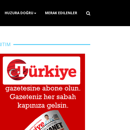
HUZURA DOĞRU
MERAK EDILENLER
NITIM