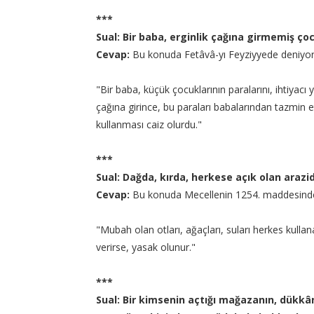
***
Sual: Bir baba, erginlik çağına girmemiş çoc
Cevap:
Bu konuda Fetâvâ-yı Feyziyyede deniyor 
"Bir baba, küçük çocuklarının paralarını, ihtiyacı y
çağına girince, bu paraları babalarından tazmin e
kullanması caiz olurdu."
***
Sual: Dağda, kırda, herkese açık olan arazi
Cevap:
Bu konuda Mecellenin 1254. maddesinde 
"Mubah olan otları, ağaçları, suları herkes kull
verirse, yasak olunur."
***
Sual: Bir kimsenin açtığı mağazanın, dükkân