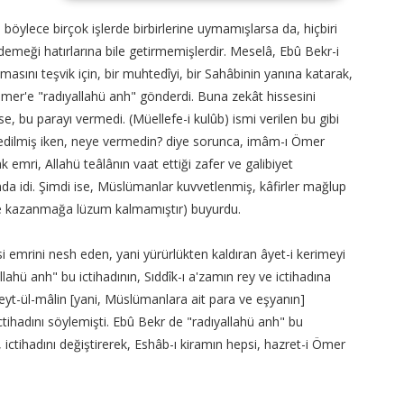
böylece birçok işlerde birbirlerine uymamışlarsa da, hiçbiri
 demeği hatırlarına bile getirmemişlerdir. Meselâ, Ebû Bekr-i
asını teşvik için, bir muhtedîyi, bir Sahâbinin yanına katarak,
er'e "radıyallahü anh" gönderdi. Buna zekât hissesini
se, bu parayı vermedi. (Müellefe-i kulûb) ismi verilen bu gibi
 edilmiş iken, neye vermedin? diye sorunca, imâm-ı Ömer
k emri, Allahü teâlânın vaat ettiği zafer ve galibiyet
da idi. Şimdi ise, Müslümanlar kuvvetlenmiş, kâfirler mağlup
l ile kazanmağa lüzum kalmamıştır) buyurdu.
si emrini nesh eden, yani yürürlükten kaldıran âyet-i kerimeyi
ahü anh" bu ictihadının, Sıddîk-ı a'zamın rey ve ictihadına
yt-ül-mâlin [yani, Müslümanlara ait para ve eşyanın]
ihadını söylemişti. Ebû Bekr de "radıyallahü anh" bu
 ictihadını değiştirerek, Eshâb-ı kiramın hepsi, hazret-i Ömer