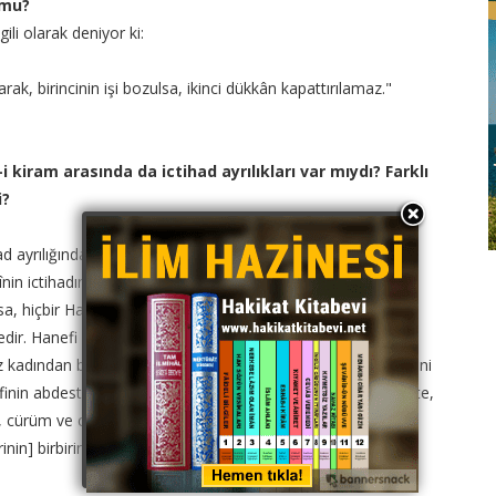
 mu?
ili olarak deniyor ki:
k, birincinin işi bozulsa, ikinci dükkân kapattırılamaz."
kiram arasında da ictihad ayrılıkları var mıydı? Farklı
i?
ad ayrılığından ileri gelmektedir. Meselâ Hanefî mezhebinde
nin ictihadında bozulmuyor. Şafii mezhebinde bulunan biri,
a, hiçbir Hanefi, ona abdestsiz namaz kıldı diyemez. Çünkü
dir. Hanefi mezhebinde bulunan bir kimse, yabancı bir
z kadından başkasının] derisine dokunduktan sonra, abdestini
finin abdestsiz namaz kıldığını söyleyemez. O hâlde abdestte,
 cürüm ve cinayetlerde, alışverişte ve bunlar gibi birçok
nin] birbirine uymayan sözleri, hep ictihadları olup, hiçbiri