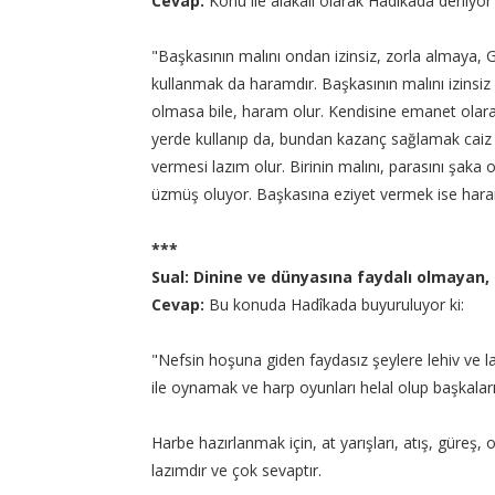
Cevap:
Konu ile alakalı olarak Hadîkada deniyor 
"Başkasının malını ondan izinsiz, zorla almaya,
kullanmak da haramdır. Başkasının malını izinsiz 
olmasa bile, haram olur. Kendisine emanet olarak
yerde kullanıp da, bundan kazanç sağlamak caiz 
vermesi lazım olur. Birinin malını, parasını şaka
üzmüş oluyor. Başkasına eziyet vermek ise hara
***
Sual: Dinine ve dünyasına faydalı olmayan
Cevap:
Bu konuda Hadîkada buyuruluyor ki:
"Nefsin hoşuna giden faydasız şeylere lehiv ve la'
ile oynamak ve harp oyunları helal olup başkalar
Harbe hazırlanmak için, at yarışları, atış, güreş,
lazımdır ve çok sevaptır.