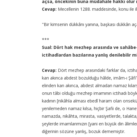
açsa, öncekinin buna müdahale hakkı olur
Cevap:
Mecellenin 1288. maddesinde, konu ile ilg
"Bir kimsenin dükkânı yanına, başkası dükkân açara
***
Sual: Dört hak mezhep arasında ve sahâbe-i 
ictihadlardan bazılarına yanlış denilebilir m
Cevap:
Dört mezhep arasındaki farklar da, ictih
kan akınca abdest bozulduğu hâlde, imâm-ı Şâfi'î
elinden kan akınca, abdest almadan namaz kılars
onun tâbi olduğu mezhep imamının ictihadı böyle
kadının [nikâhla alması ebedî haram olan onseki
yenilemeden namaz kılsa, hiçbir Şafii de, o Hane
namazda, nikâhta, mirasta, vasiyetlerde, talakta,
şeylerde imamlarımızın [yani en büyük din âlimleri
diğerinin sözüne yanlış, bozuk dememiştir.