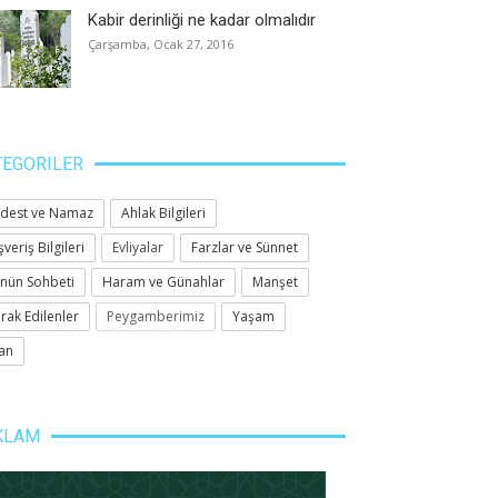
Kabir derinliği ne kadar olmalıdır
Çarşamba, Ocak 27, 2016
TEGORILER
dest ve Namaz
Ahlak Bilgileri
şveriş Bilgileri
Evliyalar
Farzlar ve Sünnet
nün Sohbeti
Haram ve Günahlar
Manşet
rak Edilenler
Peygamberimiz
Yaşam
an
KLAM