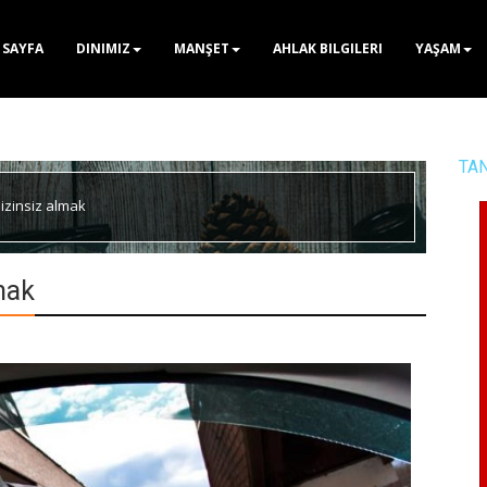
 SAYFA
DINIMIZ
MANŞET
AHLAK BILGILERI
YAŞAM
TA
 izinsiz almak
mak