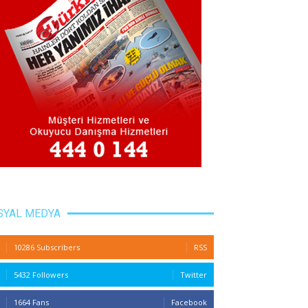
SYAL MEDYA
10286 Subscribers
RSS
5432 Followers
Twitter
1664 Fans
Facebook