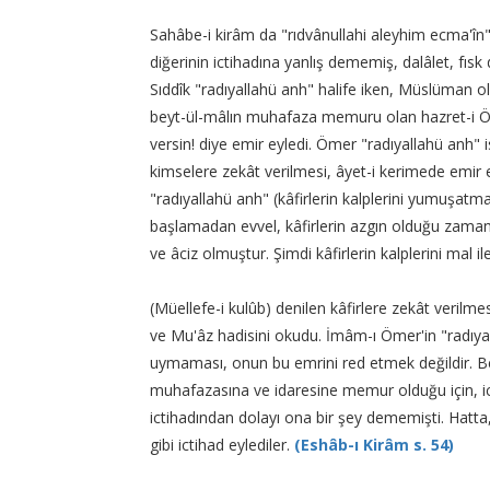
Sahâbe-i kirâm da "rıdvânullahi aleyhim ecma'în" 
diğerinin ictihadına yanlış dememiş, dalâlet, fısk
Sıddîk "radıyallahü anh" halife iken, Müslüman olm
beyt-ül-mâlın muhafaza memuru olan hazret-i Öm
versin! diye emir eyledi. Ömer "radıyallahü anh" i
kimselere zekât verilmesi, âyet-i kerimede emir
"radıyallahü anh" (kâfirlerin kalplerini yumuşatma
başlamadan evvel, kâfirlerin azgın olduğu zaman
ve âciz olmuştur. Şimdi kâfirlerin kalplerini ma
(Müellefe-i kulûb) denilen kâfirlere zekât verilme
ve Mu'âz hadisini okudu. İmâm-ı Ömer'in "radıyall
uymaması, onun bu emrini red etmek değildir. Be
muhafazasına ve idaresine memur olduğu için, ict
ictihadından dolayı ona bir şey dememişti. Hatta,
gibi ictihad eylediler.
(Eshâb-ı Kirâm s. 54)