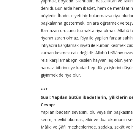
yapmak, böyledir. Sıkıntıdan, hastalıktan ve faki
denildi. Bunlarda hem ibadet, hem de menfaat ni
böyledir. İbadet niyeti hiç bulunmazsa riya olurlar
başkalarına göstermek, onlara öğretmek ve teşvik
Ramazan orucunu tutmakta riya olmaz. Allahü teâ
riyanın zararı olmaz. Riya ile yapılan farzlar sah
ihtiyacını karşılamak niyeti ile kurban kesmek caiz
kurban kesmek caiz değildir. Allahü teâlânın rıza
reisi karşılamak için kesilen hayvan leş olur, ye
namazı bitirinceye kadar hep dünya işlerini düşü
giyinmek de riya olur.
***
Sual: Yapılan bütün ibadetlerin, iyiliklerin s
Cevap:
Yapılan ibadetin sevabını, ölü veya diri başkasın
kerim, mevlid okumak, zikir ve dua okumanın se
Mâliki ve Şâfii mezheplerinde, sadaka, zekât ve h