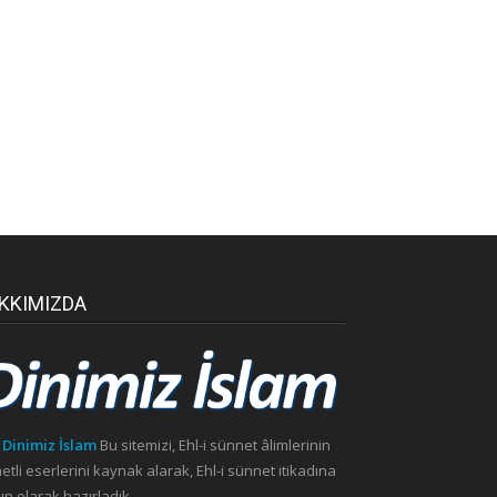
KKIMIZDA
 Dinimiz İslam
Bu sitemizi, Ehl-i sünnet âlimlerinin
etli eserlerini kaynak alarak, Ehl-i sünnet itikadına
n olarak hazırladık..