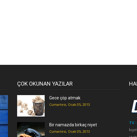
ÇOK OKUNAN YAZILAR
HA
Gece çöp atmak
Cumartesi, Ocak 05, 2013
TV -
Bir namazda birkaç niyet
kıym
Cumartesi, Ocak 05, 2013
uygu