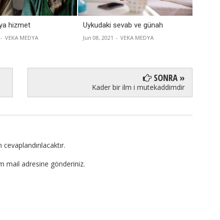
ya hizmet
Uykudaki sevab ve günah
Bendek
-
VEKA MEDYA
Jun 08, 2021
-
VEKA MEDYA
Jun 05, 
SONRA »
Kader bir ilm i mutekaddimdir
 cevaplandırılacaktır.
om mail adresine gönderiniz.