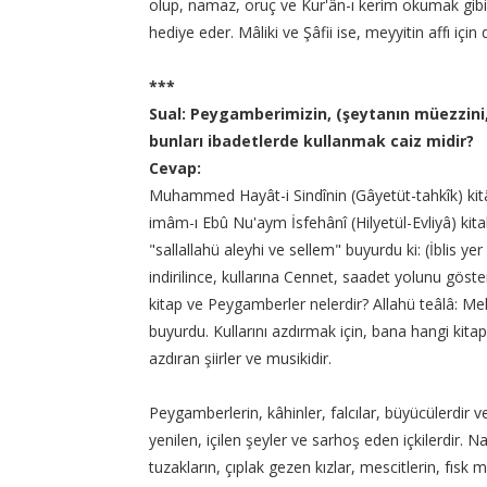
olup, namaz, oruç ve Kur'ân-ı kerim okumak gibi b
hediye eder. Mâliki ve Şâfii ise, meyyitin affı için
***
Sual: Peygamberimizin, (şeytanın müezzini,
bunları ibadetlerde kullanmak caiz midir?
Cevap:
Muhammed Hayât-i Sindînin (Gâyetüt-tahkîk) kitâbın
imâm-ı Ebû Nu'aym İsfehânî (Hilyetül-Evliyâ) kitab
"sallallahü aleyhi ve sellem" buyurdu ki: (İblis y
indirilince, kullarına Cennet, saadet yolunu gös
kitap ve Peygamberler nelerdir? Allahü teâlâ: M
buyurdu. Kullarını azdırmak için, bana hangi kitap
azdıran şiirler ve musikidir.
Peygamberlerin, kâhinler, falcılar, büyücülerdir v
yenilen, içilen şeyler ve sarhoş eden içkilerdir. 
tuzakların, çıplak gezen kızlar, mescitlerin, fısk m