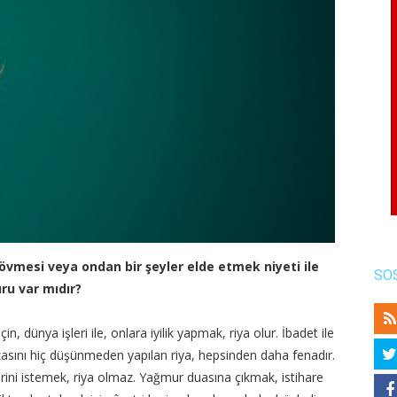
övmesi veya ondan bir şeyler elde etmek niyeti ile
SO
ru var mıdır?
 dünya işleri ile, onlara iyilik yapmak, riya olur. İbadet ile
ızasını hiç düşünmeden yapılan riya, hepsinden daha fenadır.
ini istemek, riya olmaz. Yağmur duasına çıkmak, istihare