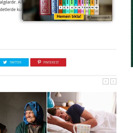
gılardır. Allahü teâlânın ve Peygamberimizin, (şeytanın
ibadetlerde kullanmanın büyük günâh olduğu, buradan da
TWITTER
PINTEREST