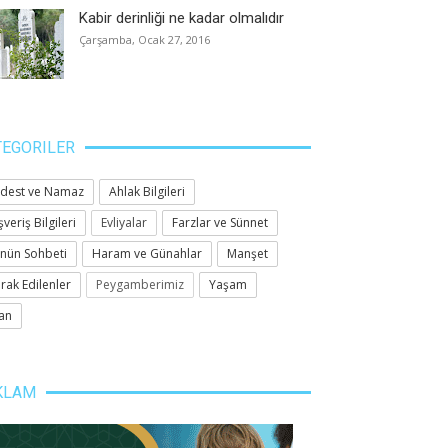
Kabir derinliği ne kadar olmalıdır
Çarşamba, Ocak 27, 2016
TEGORILER
dest ve Namaz
Ahlak Bilgileri
şveriş Bilgileri
Evliyalar
Farzlar ve Sünnet
nün Sohbeti
Haram ve Günahlar
Manşet
rak Edilenler
Peygamberimiz
Yaşam
an
KLAM