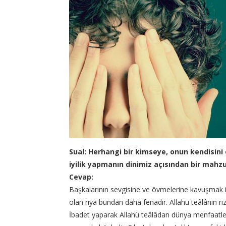
Sual: Herhangi bir kimseye, onun kendisini 
iyilik yapmanın dinimiz açısından bir mahzu
Cevap:
Başkalarının sevgisine ve övmelerine kavuşmak için,
olan riya bundan daha fenadır. Allahü teâlânın r
İbadet yaparak Allahü teâlâdan dünya menfaatler