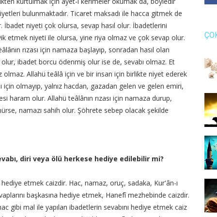
rlikten kurtulmak için âyet-i kerimeler okumak da, böyledir
yetleri bulunmaktadır. Ticaret maksadı ile hacca gitmek de
. İbadet niyeti çok olursa, sevap hasıl olur. İbadetlerini
ÇO
 etmek niyeti ile olursa, yine riya olmaz ve çok sevap olur.
lânın rızası için namaza başlayıp, sonradan hasıl olan
ih olur, ibadet borcu ödenmiş olur ise de, sevabı olmaz. Et
 olmaz. Allahü teâlâ için ve bir insan için birlikte niyet ederek
sı için olmayıp, yalnız hacdan, gazadan gelen ve gelen emiri,
mesi haram olur. Allahü teâlânın rızası için namaza durup,
nürse, namazı sahih olur. Şöhrete sebep olacak şekilde
evabı, diri veya ölü herkese hediye edilebilir mi?
a hediye etmek caizdir. Hac, namaz, oruç, sadaka, Kur'ân-ı
vaplarını başkasına hediye etmek, Hanefî mezhebinde caizdir.
ac gibi mal ile yapılan ibadetlerin sevabını hediye etmek caiz