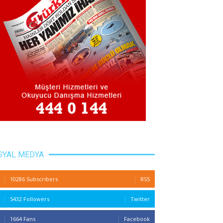
SYAL MEDYA
10286 Subscribers
RSS
5432 Followers
Twitter
1664 Fans
Facebook