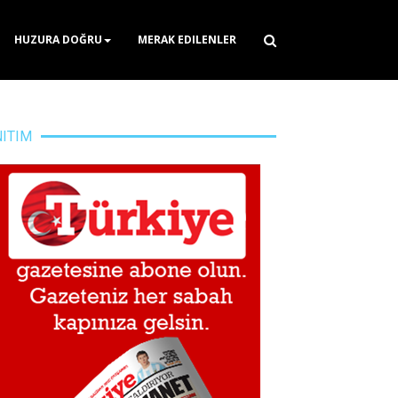
HUZURA DOĞRU
MERAK EDILENLER
NITIM