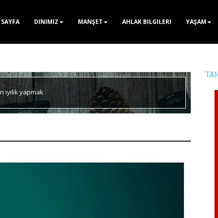
 SAYFA
DINIMIZ
MANŞET
AHLAK BILGILERI
YAŞAM
TA
n iyilik yapmak