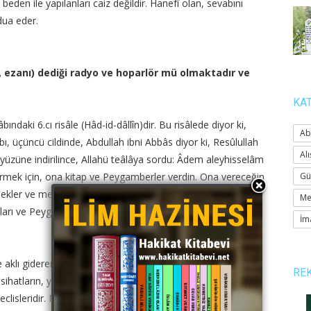
eden ile yapılanları caiz değildir. Hanefî olan, sevabını
 dua eder.
 ezanı) dediği radyo ve hoparlör mü olmaktadır ve
KA
daki 6.cı risâle (Hâd-id-dâllîn)dir. Bu risâlede diyor ki,
Ab
ı, üçüncü cildinde, Abdullah ibni Abbâs diyor ki, Resûlullah
Alı
er yüzüne indirilince, Allahü teâlâya sordu: Âdem aleyhisselâm
termek için, ona kitap ve Peygamberler verdin. Ona vereceğin
Gü
elekler ve meşhur Peygamberler ve dört meşhur kitaptır,
Me
ları ve Peygamberleri vereceksin, dedi. Senin kitabın, nefsi
İm
e aklı gideren, kalpleri karartan gıdaların da, Besmelesiz
RE
Nasihatların, yalan, evin, spor sahaları ve hamamlar ve
eclisleridir. Müezzinlerin, mizmarlar [çalgılar]dır, buyurdu.)