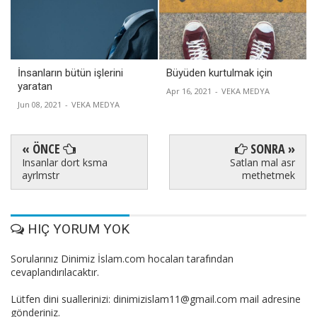
İnsanların bütün işlerini
Büyüden kurtulmak için
yaratan
Apr 16, 2021
-
VEKA MEDYA
Jun 08, 2021
-
VEKA MEDYA
« ÖNCE
SONRA »
Insanlar dort ksma
Satlan mal asr
ayrlmstr
methetmek
HIÇ YORUM YOK
Sorularınız Dinimiz İslam.com hocaları tarafından
cevaplandırılacaktır.
Lütfen dini suallerinizi: dinimizislam11@gmail.com mail adresine
gönderiniz.