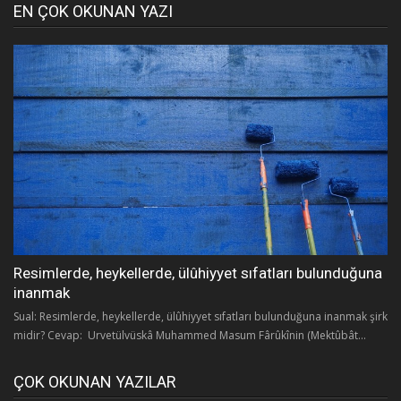
EN ÇOK OKUNAN YAZI
Resimlerde, heykellerde, ülûhiyyet sıfatları bulunduğuna
inanmak
Sual: Resimlerde, heykellerde, ülûhiyyet sıfatları bulunduğuna inanmak şirk
midir? Cevap: Urvetülvüskâ Muhammed Masum Fârûkînin (Mektûbât...
ÇOK OKUNAN YAZILAR