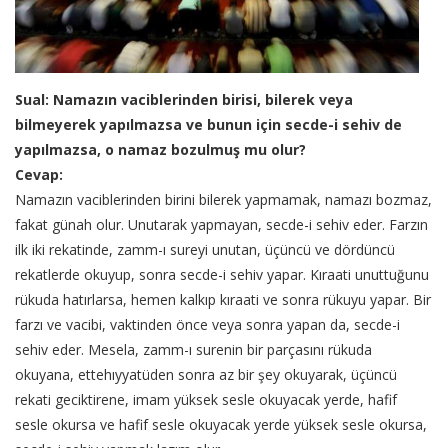
Sual: Namazın vaciblerinden birisi, bilerek veya
bilmeyerek yapılmazsa ve bunun için secde-i sehiv de
yapılmazsa, o namaz bozulmuş mu olur?
Cevap:
Namazın vaciblerinden birini bilerek yapmamak, namazı bozmaz,
fakat günah olur. Unutarak yapmayan, secde-i sehiv eder. Farzın
ilk iki rekatinde, zamm-ı sureyi unutan, üçüncü ve dördüncü
rekatlerde okuyup, sonra secde-i sehiv yapar. Kıraati unuttuğunu
rükuda hatırlarsa, hemen kalkıp kıraati ve sonra rükuyu yapar. Bir
farzı ve vacibi, vaktinden önce veya sonra yapan da, secde-i
sehiv eder. Mesela, zamm-ı surenin bir parçasını rükuda
okuyana, ettehıyyatüden sonra az bir şey okuyarak, üçüncü
rekati geciktirene, imam yüksek sesle okuyacak yerde, hafif
sesle okursa ve hafif sesle okuyacak yerde yüksek sesle okursa,