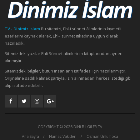
TV - Dinimiz İslam
Bu sitemizi, Ehl-i sünnet âlimlerinin kıymetli
eserlerini kaynak alarak, Ehl-i sünnet itikadına uygun olarak
hazırladık..
Sitemizdeki yazılar Ehli Sünnet alimlerinin kitaplarından aynen
alınmıştır.
Sitemizdeki bilgiler, bütün insanların istifadesi için hazırlanmıştır.
Orijinaline sadık kalmak şartıyla, izin alınmadan, herkes istediği gibi
alıp istifade edebilir.
COPYRIGHT ©
2026 DİNİ BİLGİLER TV
Ana Sayfa
Namaz Vakitleri
Osman Ünlü hoca