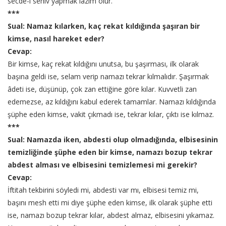
secde-i sehiv yapmak lazım olur.
***
Sual: Namaz kılarken, kaç rekat kıldığında şaşıran bir
kimse, nasıl hareket eder?
Cevap:
Bir kimse, kaç rekat kıldığını unutsa, bu şaşırması, ilk olarak
başına geldi ise, selam verip namazı tekrar kılmalıdır. Şaşırmak
âdeti ise, düşünüp, çok zan ettiğine göre kılar. Kuvvetli zan
edemezse, az kıldığını kabul ederek tamamlar. Namazı kıldığında
şüphe eden kimse, vakit çıkmadı ise, tekrar kılar, çıktı ise kılmaz.
***
Sual: Namazda iken, abdesti olup olmadığında, elbisesinin
temizliğinde şüphe eden bir kimse, namazı bozup tekrar
abdest alması ve elbisesini temizlemesi mi gerekir?
Cevap:
İftitah tekbirini söyledi mi, abdesti var mı, elbisesi temiz mi,
başını mesh etti mi diye şüphe eden kimse, ilk olarak şüphe etti
ise, namazı bozup tekrar kılar, abdest almaz, elbisesini yıkamaz.