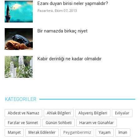
Ezanı duyan birisi neler yapmalıdır?
Pazartesi, Ekim 07, 2013
Bir namazda birkaç niyet
Kabir derinliği ne kadar olmalıdır
KATEGORILER
Abdest ve Namaz
Ahlak Bilgileri
Alışveriş Bilgileri
Evliyalar
Farzlar ve Sünnet
Günün Sohbeti
Haram ve Günahlar
Manşet
Merak Edilenler
Peygamberimiz
Yaşam
İman