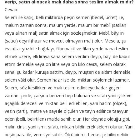
verip, satın alınacak malı daha sonra teslim almak mıdır?
Cevap:
Selem ile satış, belli miktarda peşin semen (bedel, ücret) ile,
malum zaman sonra, malum yerde, malum bir mebîi (satılan
veya alınan mal) satın almak için sözleşmektir. Mebî, bâyi'ın
(satıcı) deyni (hazır ve mevcut olmayan mal) olur. Mesela, şu
evsafta, yüz kile buğdayı, filan vakit ve filan yerde bana teslim
etmek üzere, elli liraya sana selem verdim deyip, bâyi de kabul
ettim demekle veya on litre veya on kilo cevizi, selem olarak
sana, şu kadar kuruşa sattım, deyip, müşteri de aldım demekle
selem vâki olur. Semen hazır ise de, miktarı söylemek lazımdır.
Selem, söz kesilirken ve malı teslim edinceye kadar geçen
zaman içinde, çarşıda benzeri hep bulunan ve sıfatı yani iyilik ve
aşağılık derecesi ve miktarı belli edilebilen, yani hacim (ölçek),
vezin (tartı), metre ve sayı ile ölçülen ve tayin edilince taayyün
eden (belli, belirtilen) malda sahih olur. Her deynde olduğu gibi,
malın cinsi, yani ismi, sıfatı, miktarı bildirilerek selem olunur. Yani
peşin para ile, veresiye satılır. Ölçü birimi, herkesçe bilinmelidir.