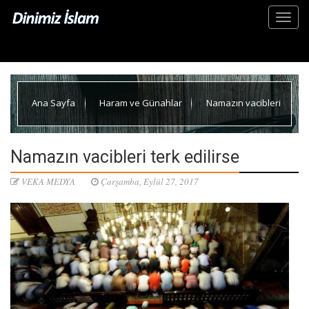
Ana Sayfa
Haram ve Günahlar
Namazın vacibleri
terk edilirse
Namazın vacibleri terk edilirse
VEKA MEDYA
Çarşamba, Eylül 27, 2017