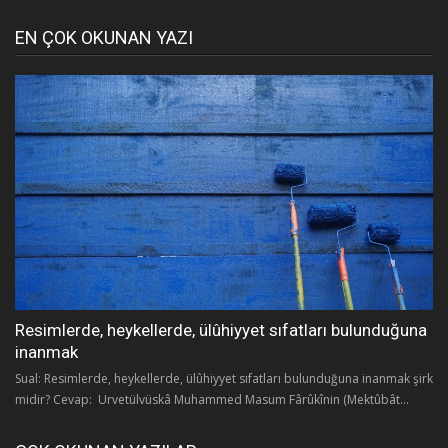
EN ÇOK OKUNAN YAZI
Resimlerde, heykellerde, ülûhiyyet sıfatları bulunduğuna
inanmak
Sual: Resimlerde, heykellerde, ülûhiyyet sıfatları bulunduğuna inanmak şirk
midir? Cevap: Urvetülvüskâ Muhammed Masum Fârûkînin (Mektûbât...