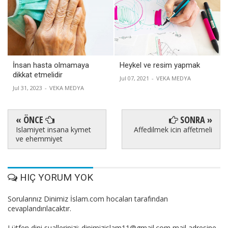
İnsan hasta olmamaya
Heykel ve resim yapmak
dikkat etmelidir
Jul 07, 2021
-
VEKA MEDYA
Jul 31, 2023
-
VEKA MEDYA
« ÖNCE
SONRA »
Islamiyet insana kymet
Affedilmek icin affetmeli
ve ehemmiyet
HIÇ YORUM YOK
Sorularınız Dinimiz İslam.com hocaları tarafından
cevaplandırılacaktır.
Lütfen dini suallerinizi: dinimizislam11@gmail.com mail adresine