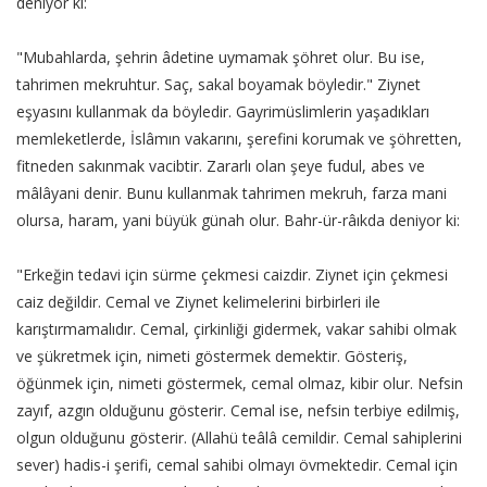
deniyor ki:
"Mubahlarda, şehrin âdetine uymamak şöhret olur. Bu ise,
tahrimen mekruhtur. Saç, sakal boyamak böyledir." Ziynet
eşyasını kullanmak da böyledir. Gayrimüslimlerin yaşadıkları
memleketlerde, İslâmın vakarını, şerefini korumak ve şöhretten,
fitneden sakınmak vacibtir. Zararlı olan şeye fudul, abes ve
mâlâyani denir. Bunu kullanmak tahrimen mekruh, farza mani
olursa, haram, yani büyük günah olur. Bahr-ür-râıkda deniyor ki:
"Erkeğin tedavi için sürme çekmesi caizdir. Ziynet için çekmesi
caiz değildir. Cemal ve Ziynet kelimelerini birbirleri ile
karıştırmamalıdır. Cemal, çirkinliği gidermek, vakar sahibi olmak
ve şükretmek için, nimeti göstermek demektir. Gösteriş,
öğünmek için, nimeti göstermek, cemal olmaz, kibir olur. Nefsin
zayıf, azgın olduğunu gösterir. Cemal ise, nefsin terbiye edilmiş,
olgun olduğunu gösterir. (Allahü teâlâ cemildir. Cemal sahiplerini
sever) hadis-i şerifi, cemal sahibi olmayı övmektedir. Cemal için