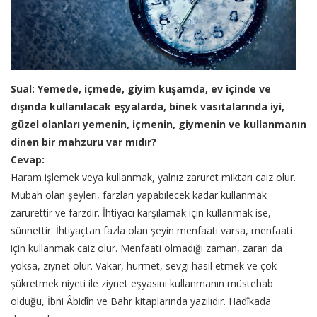
Sual: Yemede, içmede, giyim kuşamda, ev içinde ve
dışında kullanılacak eşyalarda, binek vasıtalarında iyi,
güzel olanları yemenin, içmenin, giymenin ve kullanmanın
dinen bir mahzuru var mıdır?
Cevap:
Haram işlemek veya kullanmak, yalnız zaruret miktarı caiz olur.
Mubah olan şeyleri, farzları yapabilecek kadar kullanmak
zarurettir ve farzdır. İhtiyacı karşılamak için kullanmak ise,
sünnettir. İhtiyaçtan fazla olan şeyin menfaati varsa, menfaati
için kullanmak caiz olur. Menfaati olmadığı zaman, zararı da
yoksa, ziynet olur. Vakar, hürmet, sevgi hasıl etmek ve çok
şükretmek niyeti ile ziynet eşyasını kullanmanın müstehab
olduğu, İbni Âbidîn ve Bahr kitaplarında yazılıdır. Hadîkada