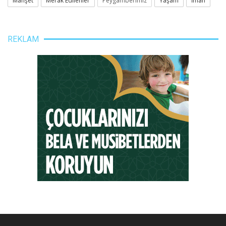
Manşet
Merak Edilenler
Peygamberimiz
Yaşam
İman
REKLAM