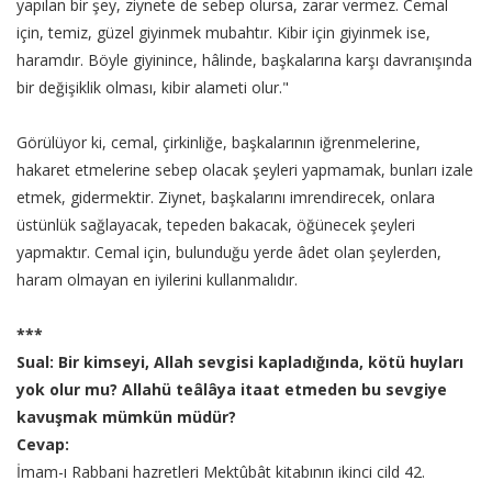
yapılan bir şey, ziynete de sebep olursa, zarar vermez. Cemal
için, temiz, güzel giyinmek mubahtır. Kibir için giyinmek ise,
haramdır. Böyle giyinince, hâlinde, başkalarına karşı davranışında
bir değişiklik olması, kibir alameti olur."
Görülüyor ki, cemal, çirkinliğe, başkalarının iğrenmelerine,
hakaret etmelerine sebep olacak şeyleri yapmamak, bunları izale
etmek, gidermektir. Ziynet, başkalarını imrendirecek, onlara
üstünlük sağlayacak, tepeden bakacak, öğünecek şeyleri
yapmaktır. Cemal için, bulunduğu yerde âdet olan şeylerden,
haram olmayan en iyilerini kullanmalıdır.
***
Sual: Bir kimseyi, Allah sevgisi kapladığında, kötü huyları
yok olur mu? Allahü teâlâya itaat etmeden bu sevgiye
kavuşmak mümkün müdür?
Cevap:
İmam-ı Rabbani hazretleri Mektûbât kitabının ikinci cild 42.