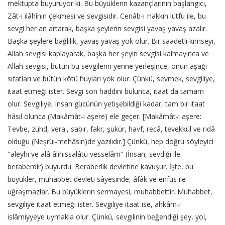
mektupta buyuruyor ki: Bu büyüklerin kazançlarının başlangıcı,
Zât-ı ilâhînin çekmesi ve sevgisidir. Cenâb-ı Hakkın lütfu ile, bu
sevgi her an artarak, başka şeylerin sevgisi yavaş yavaş azalır.
Başka şeylere bağlılık, yavaş yavaş yok olur. Bir saadetli kimseyi,
Allah sevgisi kaplayarak, başka her şeyin sevgisi kalmayınca ve
Allah sevgisi, bütün bu sevgilerin yerine yerleşince, onun aşağı
sıfatları ve bütün kötü huyları yok olur. Çünkü, sevmek, sevgiliye,
itaat etmeği ister. Sevgi son haddini bulunca, itaat da tamam
olur. Sevgiliye, insan gücünün yetişebildiği kadar, tam bir itaat
hâsıl olunca (Makâmât-i aşere) ele geçer. [Makâmât-i aşere:
Tevbe, zühd, vera', sabır, fakr, şükür, havf, recâ, tevekkül ve rıdâ
olduğu (Neşrül-mehâsin)de yazılıdır.] Çünkü, hep doğru söyleyici
"aleyhi ve alâ âlihissalâtü vesselâm" (İnsan, sevdiği ile
beraberdir) buyurdu. Beraberlik devletine kavuşur. İşte, bu
büyükler, muhabbet devleti sâyesinde, âfâk ve enfüs ile
uğraşmazlar. Bu büyüklerin sermayesi, muhabbettir. Muhabbet,
sevgiliye itaat etmeği ister. Sevgiliye itaat ise, ahkâm-ı
islâmiyyeye uymakla olur. Çünkü, sevgilinin beğendiği şey, yol,