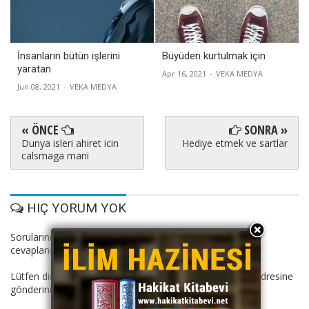
İnsanların bütün işlerini
Büyüden kurtulmak için
yaratan
Apr 16, 2021
-
VEKA MEDYA
Jun 08, 2021
-
VEKA MEDYA
« ÖNCE
SONRA »
Dunya isleri ahiret icin
Hediye etmek ve sartlar
calsmaga mani
HIÇ YORUM YOK
Sorularınız Dinimiz İslam.com hocaları tarafından
cevaplandırılacaktır.
Lütfen dini suallerinizi: dinimizislam11@gmail.com mail adresine
gönderiniz.