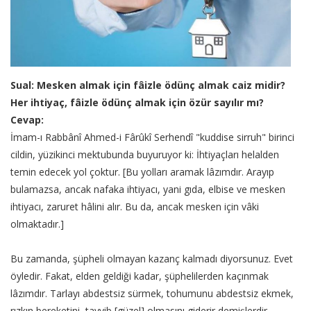
Sual: Mesken almak için fâizle ödünç almak caiz midir?
Her ihtiyaç, fâizle ödünç almak için özür sayılır mı?
Cevap:
İmam-ı Rabbânî Ahmed-i Fârûkî Serhendî "kuddise sirruh" birinci
cildin, yüzikinci mektubunda buyuruyor ki: İhtiyaçları helalden
temin edecek yol çoktur. [Bu yolları aramak lâzımdır. Arayıp
bulamazsa, ancak nafaka ihtiyacı, yani gıda, elbise ve mesken
ihtiyacı, zaruret hâlini alır. Bu da, ancak mesken için vâki
olmaktadır.]
Bu zamanda, şüpheli olmayan kazanç kalmadı diyorsunuz. Evet
öyledir. Fakat, elden geldiği kadar, şüphelilerden kaçınmak
lâzımdır. Tarlayı abdestsiz sürmek, tohumunu abdestsiz ekmek,
rızkın bereketini, tayyib [güzel] olmasını giderir demişlerdir.