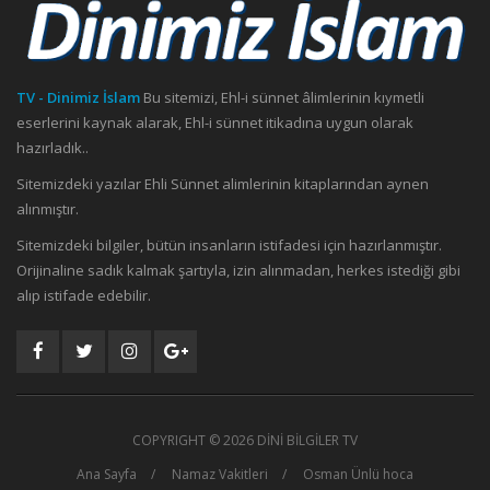
TV - Dinimiz İslam
Bu sitemizi, Ehl-i sünnet âlimlerinin kıymetli
eserlerini kaynak alarak, Ehl-i sünnet itikadına uygun olarak
hazırladık..
Sitemizdeki yazılar Ehli Sünnet alimlerinin kitaplarından aynen
alınmıştır.
Sitemizdeki bilgiler, bütün insanların istifadesi için hazırlanmıştır.
Orijinaline sadık kalmak şartıyla, izin alınmadan, herkes istediği gibi
alıp istifade edebilir.
COPYRIGHT ©
2026 DİNİ BİLGİLER TV
Ana Sayfa
Namaz Vakitleri
Osman Ünlü hoca