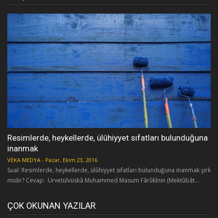
Resimlerde, heykellerde, ülûhiyyet sıfatları bulunduğuna
inanmak
VEKA MEDYA
-
Pazar, Ekim 23, 2016
Sual: Resimlerde, heykellerde, ülûhiyyet sıfatları bulunduğuna inanmak şirk
midir? Cevap: Urvetülvüskâ Muhammed Masum Fârûkînin (Mektûbât...
ÇOK OKUNAN YAZILAR