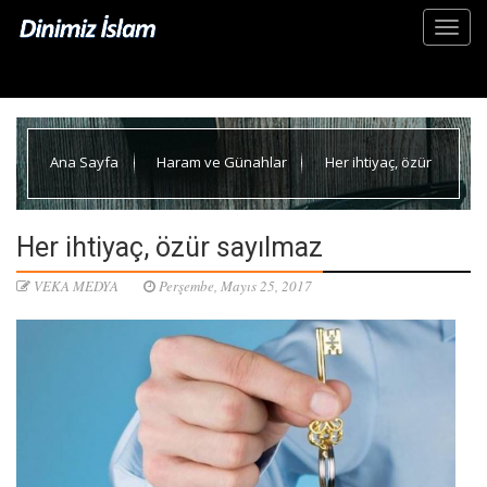
Ana Sayfa
Haram ve Günahlar
Her ihtiyaç, özür
sayılmaz
Her ihtiyaç, özür sayılmaz
VEKA MEDYA
Perşembe, Mayıs 25, 2017