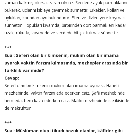
zaman kalkmış olursa, zararı olmaz. Secdede ayak parmaklarını
bükerek, uçlarını kıbleye çevirmek sünnettir. Erkekler, kolları ve
uylukları, karından ayrı bulundurur. Elleri ve dizleri yere koymak
sünnettir. Topukları kıyamda, birbirinden dört parmak eni kadar
uzak, rükuda, kavmede ve secdede bitişik tutmak sünnettir.
***
Sual: Seferî olan bir kimsenin, mukim olan bir imama
uyarak vaktin farzını kılmasında, mezhepler arasında bir
farklılık var mıdır?
Cevap:
Seferî olan bir kimsenin mukim olan imama uyması, Hanefi
mezhebinde, vaktin farzını eda ederken caiz, Şafii mezhebinde
hem eda, hem kaza ederken caiz, Maliki mezhebinde ise ikisinde
de mekruhtur.
***
Sual: Müslüman olup itikadı bozuk olanlar, kâfirler gibi