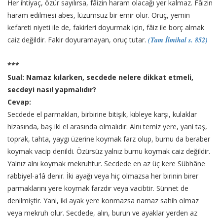
Her ihtiyaç, özür sayılırsa, fâizin haram olacağı yer kalmaz. Fâizin
haram edilmesi abes, lüzumsuz bir emir olur. Oruç, yemin
kefareti niyeti ile de, fakirleri doyurmak için, fâiz ile borç almak
caiz değildir. Fakir doyuramayan, oruç tutar.
(Tam İlmihal s. 852)
***
Sual: Namaz kılarken, secdede nelere dikkat etmeli,
secdeyi nasıl yapmalıdır?
Cevap:
Secdede el parmakları, birbirine bitişik, kıbleye karşı, kulaklar
hizasında, baş iki el arasında olmalıdır. Alnı temiz yere, yani taş,
toprak, tahta, yaygı üzerine koymak farz olup, burnu da beraber
koymak vacip denildi. Özürsüz yalnız burnu koymak caiz değildir.
Yalnız alnı koymak mekruhtur. Secdede en az üç kere Sübhâne
rabbiyel-a'lâ denir. İki ayağı veya hiç olmazsa her birinin birer
parmaklarını yere koymak farzdır veya vacibtir. Sünnet de
denilmiştir. Yani, iki ayak yere konmazsa namaz sahih olmaz
veya mekruh olur. Secdede, alın, burun ve ayaklar yerden az