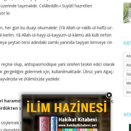
üzerinde taşımalıdır. Celâleddîn-i Süyûtî hazretleri
or ki:
n, her gün bu duayı okumalıdır: (Yâ Allah-ür-rakîb-ül-hafîz-ür-
l-kerîm. Yâ Allah-ül-hayy-ül-kayyüm-ül-
kâimü alâ külli nefsin
 veya şeytan tersi adındaki zamkı yanında taşıyan kimseye cin
KA
Ab
eçine olup, antispasmodique yani sinirleri teskin edici olarak
Alı
r gerginliğini gidermek için, kullanılmaktadır. Ütrüc yani Ağaç-
Gü
ayvân)da ve (Kâmûs)da yazılıdır.
Me
İm
 haramdır" hâdis-i şerifini nasıl anlamalıyız? Yani, hiç
rdükten sonra mı Cennete girer demektir?
RE
 söylemek tahrimen mekruhtur. (Hadîka) kitabında, dil
 söz demektir. Haddi aşan her şeye fâhiş denir. Burada, çirkin