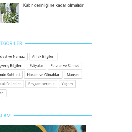
Kabir derinliği ne kadar olmalıdır
TEGORILER
dest ve Namaz
Ahlak Bilgileri
şveriş Bilgileri
Evliyalar
Farzlar ve Sünnet
nün Sohbeti
Haram ve Günahlar
Manşet
rak Edilenler
Peygamberimiz
Yaşam
an
KLAM