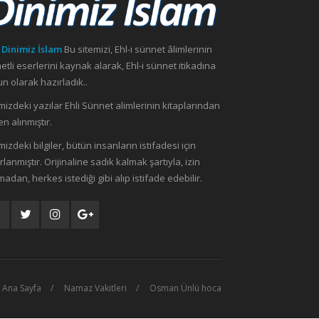
 Dinimiz İslam
Bu sitemizi, Ehl-i sünnet âlimlerinin
etli eserlerini kaynak alarak, Ehl-i sünnet itikadına
n olarak hazırladık..
mizdeki yazılar Ehli Sünnet alimlerinin kitaplarından
n alınmıştır.
mizdeki bilgiler, bütün insanların istifadesi için
rlanmıştır. Orijinaline sadık kalmak şartıyla, izin
madan, herkes istediği gibi alıp istifade edebilir.
Ana Sayfa
Namaz Vakitleri
Osman Ünlü hoca