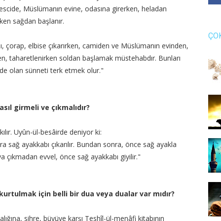
 mescide, Müslümanın evine, odasına girerken, heladan
rken sağdan başlanır.
ÇO
ı, çorap, elbise çıkarırken, camiden ve Müslümanın evinden,
en, taharetlenirken soldan başlamak müstehabdır. Bunları
de olan sünneti terk etmek olur."
asıl girmeli ve çıkmalıdır?
ıkılır. Uyûn-ül-besâirde deniyor ki:
ra sağ ayakkabı çıkarılır. Bundan sonra, önce sağ ayakla
ya çıkmadan evvel, önce sağ ayakkabı giyilir."
urtulmak için belli bir dua veya dualar var mıdır?
lığına, sihre, büyüye karşı Teshîl-ül-menâfi kitabının