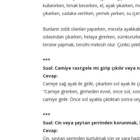
kullanırken, tırnak keserken, el, ayak yıkarken,
çıkarken, sadaka verirken, yemek yerken, su içe
Bunların zıddı olanları yaparken, mesela ayakkab
odasından çıkarken, helaya girerken, sümkürürk
tersine yapmak, tenzihi mekruh olur. Çünkü şekil
***
Sual: Camiye rastgele mi girip çıkılır veya n
Cevap:
Camiye sağ ayak ile girilir, çıkarken sol ayak ile ç
"Camiye girerken, girmeden evvel, önce sol, son
camiye girilir. Önce sol ayakla çıktıktan sonra ve
***
Sual: Cin veya şeytan şerrinden korunmak, k
Cevap:
Cin, şeytan şerrinden kurtulmak için ve sara hasta