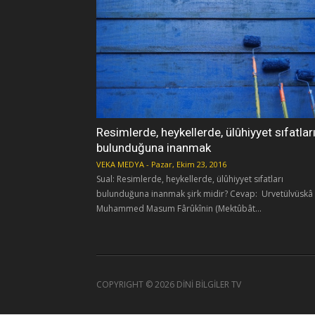
Resimlerde, heykellerde, ülûhiyyet sıfatlar
bulunduğuna inanmak
VEKA MEDYA
-
Pazar, Ekim 23, 2016
Sual: Resimlerde, heykellerde, ülûhiyyet sıfatları
bulunduğuna inanmak şirk midir? Cevap: Urvetülvüskâ
Muhammed Masum Fârûkînin (Mektûbât...
COPYRIGHT ©
2026 DİNİ BİLGİLER TV