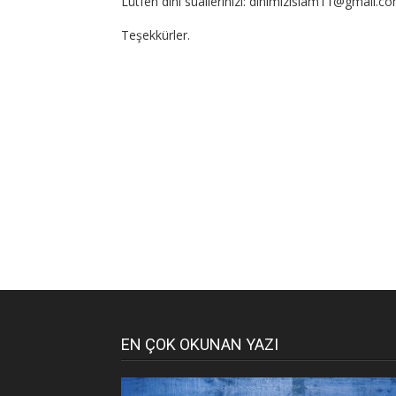
Lütfen dini suallerinizi: dinimizislam11@gmail.c
Teşekkürler.
EN ÇOK OKUNAN YAZI