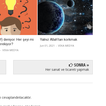
l!) deniyor. Her şeyi mi
Yalnız Allah’tan korkmak
Büyüde
rekiyor?
Jun 01, 2021
-
VEKA MEDYA
Apr 16, 
-
VEKA MEDYA
SONRA »
Her sanat ve ticareti yapmak
 cevaplandırılacaktır.