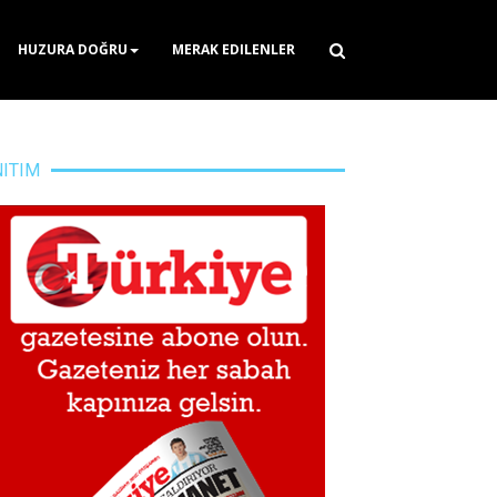
HUZURA DOĞRU
MERAK EDILENLER
NITIM