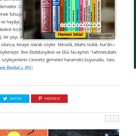
 demektir. Cima için ve abdest bozmak için kullanılan
lemek fuhuştur ve tahrimen mekruhtur. Çünkü bunları
e hayâyı, utanmayı giderir ve başkalarını gücendirir.
e abdest bozmağı anlatmak lâzım olduğu zaman, açık olarak
, bir şeyi, açık manaları başka olan kelimelerle anlatmaktır.
olunca, kinaye olarak söyler. Meselâ, Allahü teâlâ, Kur'ân-ı
öylemiştir. İbni Ebiddünyânın ve Ebû Nu'aymın "rahmetullahi
huş söyleyenlerin Cennete girmeleri haramdır) buyuruldu. Yani,
am İlmihal s. 891)
TWITTER
PINTEREST