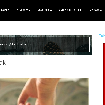
 SAYFA
DINIMIZ
MANŞET
AHLAK BILGILERI
YAŞAM
TA
işlere sağdan başlamak
mak