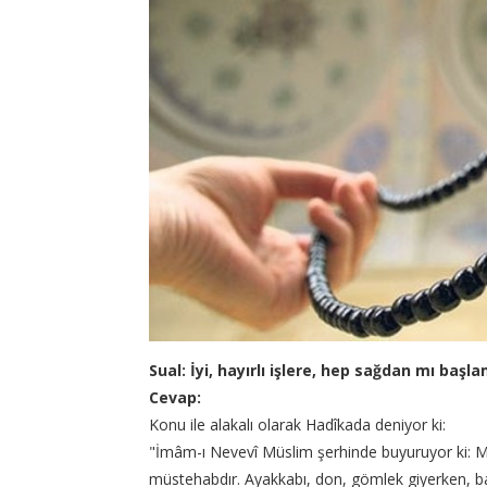
Sual: İyi, hayırlı işlere, hep sağdan mı baş
Cevap:
Konu ile alakalı olarak Hadîkada deniyor ki:
"İmâm-ı Nevevî Müslim şerhinde buyuruyor ki: M
müstehabdır. Ayakkabı, don, gömlek giyerken, baş