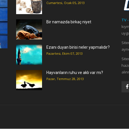
Cumartesi, Ocak 05, 2013
TV -
Bir namazda birkaç niyet
kıym
uygu
Site
Ezanı duyan birisi neler yapmalıdır?
ayne
Pazartesi, Ekim 07, 2013
ı
Site
hazı
alın
Hayvanların ruhu ve aklı var mı?
Pazar, Temmuz 28, 2013