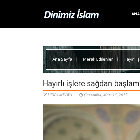
ANA
Ana Sayfa
Merak Edilenler
Hayırlı 
Hayırlı işlere sağdan başla
VEKA MEDYA
Çarşamba, Mart 15, 2017