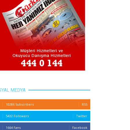
SYAL MEDYA
10286 Subscribers
RSS
5432 Followers
Twitter
1664 Fans
Facebook