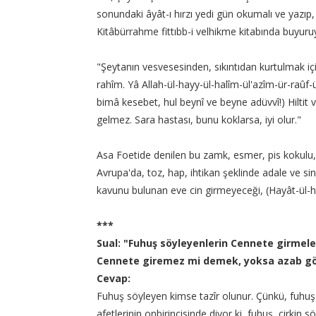
sonundaki âyât-ı hırzı yedi gün okumalı ve yazıp, 
Kitâbürrahme fittıbb-i velhikme kitabında buyuruy
"Şeytanın vesvesesinden, sıkıntıdan kurtulmak içi
rahîm. Yâ Allah-ül-hayy-ül-halîm-ül'
azîm-ür-raûf-ü
bimâ kesebet, hul beynî ve beyne adüvvî!) Hiltit
gelmez. Sara hastası, bunu koklarsa, iyi olur."
Asa Foetide denilen bu zamk, esmer, pis kokulu, r
Avrupa'da, toz, hap, ihtikan şeklinde adale ve sini
kavunu bulunan eve cin girmeyeceği, (Hayât-ül-h
***
Sual: "Fuhuş söyleyenlerin Cennete girmeleri
Cennete giremez mi demek, yoksa azab gö
Cevap:
Fuhuş söyleyen kimse tazîr olunur. Çünkü, fuhuş
afetlerinin onbirincisinde diyor ki, fuhuş, çirkin