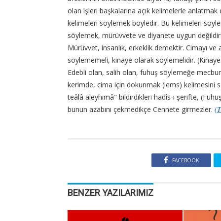
olan işleri başkalarına açık kelimelerle anlatmak
kelimeleri söylemek böyledir. Bu kelimeleri söy
söylemek, mürüvvete ve diyanete uygun değildir v
Mürüvvet, insanlık, erkeklik demektir. Cimayı v
söylememeli, kinaye olarak söylemelidir. (Kinaye)
Edebli olan, salih olan, fuhuş söylemeğe mecbur 
kerimde, cima için dokunmak (lems) kelimesini s
teâlâ aleyhimâ" bildirdikleri hadîs-i şerifte, (Fu
bunun azabını çekmedikçe Cennete girmezler.
(T
FACEBOOK
BENZER YAZILARIMIZ