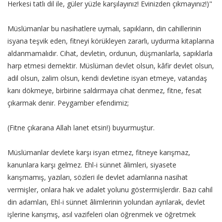
Herkesi tatlı dil ile, güler yüzle karşılayınız! Evinizden çıkmayınız!)"
Müslümanlar bu nasihatlere uymalı, sapıkların, din cahillerinin
isyana teşvik eden, fitneyi körükleyen zararlı, uydurma kitaplarına
aldanmamalıdır. Cihat, devletin, ordunun, düşmanlarla, sapıklarla
harp etmesi demektir. Müslüman devlet olsun, kâfir devlet olsun,
adil olsun, zalim olsun, kendi devletine isyan etmeye, vatandaş
kanı dökmeye, birbirine saldırmaya cihat denmez, fitne, fesat
çıkarmak denir. Peygamber efendimiz;
(Fitne çıkarana Allah lanet etsin!) buyurmuştur.
Müslümanlar devlete karşı isyan etmez, fitneye karışmaz,
kanunlara karşı gelmez. Ehl-i sünnet âlimleri, siyasete
karışmamış, yazıları, sözleri ile devlet adamlarına nasihat
vermişler, onlara hak ve adalet yolunu göstermişlerdir. Bazı cahil
din adamları, Ehl-i sünnet âlimlerinin yolundan ayrılarak, devlet
işlerine karışmış, asıl vazifeleri olan öğrenmek ve öğretmek