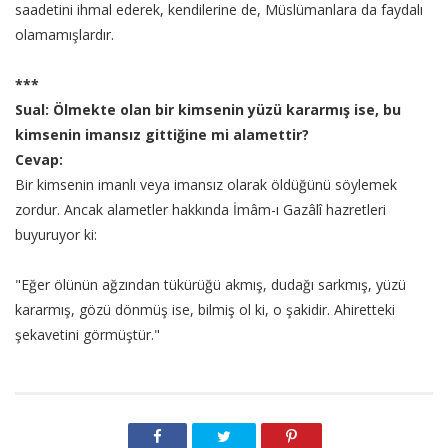
saadetini ihmal ederek, kendilerine de, Müslümanlara da faydalı
olamamışlardır.
***
Sual: Ölmekte olan bir kimsenin yüzü kararmış ise, bu
kimsenin imansız gittiğine mi alamettir?
Cevap:
Bir kimsenin imanlı veya imansız olarak öldüğünü söylemek
zordur. Ancak alametler hakkında İmâm-ı Gazâlî hazretleri
buyuruyor ki:
"Eğer ölünün ağzından tükürüğü akmış, dudağı sarkmış, yüzü
kararmış, gözü dönmüş ise, bilmiş ol ki, o şakidir. Ahiretteki
şekavetini görmüştür."