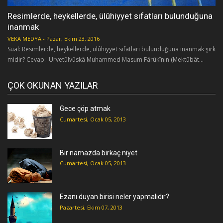
Resimlerde, heykellerde, ülûhiyyet sıfatları bulunduğuna
inanmak
VEKA MEDYA
-
Pazar, Ekim 23, 2016
Sual: Resimlerde, heykellerde, ülûhiyyet sıfatları bulunduğuna inanmak şirk
midir? Cevap: Urvetülvüskâ Muhammed Masum Fârûkînin (Mektûbât...
ÇOK OKUNAN YAZILAR
Gece çöp atmak
Cumartesi, Ocak 05, 2013
Bir namazda birkaç niyet
Cumartesi, Ocak 05, 2013
Ezanı duyan birisi neler yapmalıdır?
Pazartesi, Ekim 07, 2013