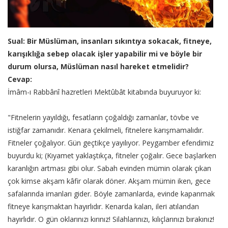
Sual: Bir Müslüman, insanları sıkıntıya sokacak, fitneye,
karışıklığa sebep olacak işler yapabilir mi ve böyle bir
durum olursa, Müslüman nasıl hareket etmelidir?
Cevap:
İmâm-ı Rabbânî hazretleri Mektûbât kitabında buyuruyor ki:
"Fitnelerin yayıldığı, fesatların çoğaldığı zamanlar, tövbe ve
istiğfar zamanıdır. Kenara çekilmeli, fitnelere karışmamalıdır.
Fitneler çoğalıyor. Gün geçtikçe yayılıyor. Peygamber efendimiz
buyurdu ki; (Kıyamet yaklaştıkça, fitneler çoğalır. Gece başlarken
karanlığın artması gibi olur. Sabah evinden mümin olarak çıkan
çok kimse akşam kâfir olarak döner. Akşam mümin iken, gece
safalarında imanları gider. Böyle zamanlarda, evinde kapanmak
fitneye karışmaktan hayırlıdır. Kenarda kalan, ileri atılandan
hayırlıdır. O gün oklarınızı kırınız! Silahlarınızı, kılıçlarınızı bırakınız!