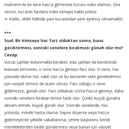
mahremi ile bir kere hacca gitmesine kocası mâni olamaz. Zira
zevcin, kocanın farzlara mâni olmaya hakkı yoktur.
4- Kadın, iddet hâlinde yani kocasından yeni ayrılmış olmamaktır.
***
Sual: Bir kimseye hac farz olduktan sonra, bunu
geciktirmesi, sonraki senelere bırakması günah olur mu?
Cevap:
Vücub şartları bulunmakla beraber, eda şartları da kendisinde
bulunan kimsenin, o sene hacca gitmesi farz olur. O sene, hac
yolunda ölürse hac sakıt olur ve bu kimsenin vekil gönderilmesi
için vasiyet etmesi de lazım olmaz. Farz olduğu o sene
gidilmezse, günah olur. Farz olduktan sonra hacca gitmeyi, daha
sonraki senelere bırakan kimse fasık olur. Çünkü küçük günaha
devam etmek, büyük günah olur. Sonraki senelerde, hac
yolunda, evinde hasta olursa, hapse düşerse veya hacca
gidemeyecek şekilde sakatlanırsa, yerine başkasını, kendi
memleketinden bedel göndermesi veya bunun için vasiyet