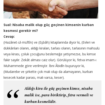
Sual: Nisaba malik olup güç geçinen kimsenin kurban
kesmesi gerekir mi?
Cevap:
(Hazânet-ül-müftîn) ve (Eşbâh) kitaplarında diyor ki, (Evleri ve
dükkânları olanın, aldığı kiraları, tarlası olanın, tarlasının mahsulü
veya kirası, çoluk çocuğunu beslemeğe yetişmezse, bu kimse
fakir sayılır. Zekât alması caiz olur). Görülüyor ki, fetva imam-ı
Muhammede göre verilmiştir. İbni Âbidîn buyuruyor ki,
(Mudarebe ve şirkette çok malı olup da alamayanın, kurban
kesecek kadar parası, malı varsa, keser).
Aldığı kira ile güç geçinen kimse, nisaba
malik ise, para biriktirip, fıtra vermeli ve
kurban kesmelidir.