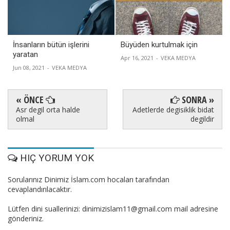
İnsanların bütün işlerini
Büyüden kurtulmak için
yaratan
Apr 16, 2021
-
VEKA MEDYA
Jun 08, 2021
-
VEKA MEDYA
« ÖNCE
SONRA »
Asr degil orta halde
Adetlerde degisiklik bidat
olmal
degildir
HIÇ YORUM YOK
Sorularınız Dinimiz İslam.com hocaları tarafından
cevaplandırılacaktır.
Lütfen dini suallerinizi: dinimizislam11@gmail.com mail adresine
gönderiniz.