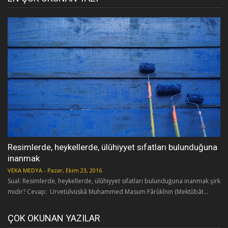
Resimlerde, heykellerde, ülûhiyyet sıfatları bulunduğuna
inanmak
VEKA MEDYA
-
Pazar, Ekim 23, 2016
Sual: Resimlerde, heykellerde, ülûhiyyet sıfatları bulunduğuna inanmak şirk
midir? Cevap: Urvetülvüskâ Muhammed Masum Fârûkînin (Mektûbât...
ÇOK OKUNAN YAZILAR