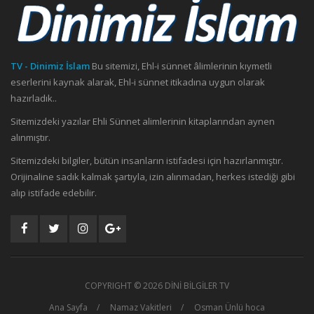
TV - Dinimiz İslam
Bu sitemizi, Ehl-i sünnet âlimlerinin kıymetli
eserlerini kaynak alarak, Ehl-i sünnet itikadına uygun olarak
hazırladık..
Sitemizdeki yazılar Ehli Sünnet alimlerinin kitaplarından aynen
alınmıştır.
Sitemizdeki bilgiler, bütün insanların istifadesi için hazırlanmıştır.
Orijinaline sadık kalmak şartıyla, izin alınmadan, herkes istediği gibi
alıp istifade edebilir.
COPYRIGHT ©
2026 DİNİ BİLGİLER TV
Ana Sayfa
Namaz Vakitleri
Osman Ünlü hoca