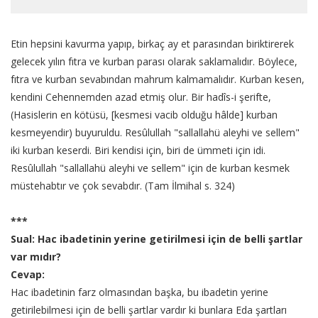
Etin hepsini kavurma yapıp, birkaç ay et parasından biriktirerek
gelecek yılın fıtra ve kurban parası olarak saklamalıdır. Böylece,
fıtra ve kurban sevabından mahrum kalmamalıdır. Kurban kesen,
kendini Cehennemden azad etmiş olur. Bir hadîs-i şerifte,
(Hasislerin en kötüsü, [kesmesi vacib olduğu hâlde] kurban
kesmeyendir) buyuruldu. Resûlullah "sallallahü aleyhi ve sellem"
iki kurban keserdi. Biri kendisi için, biri de ümmeti için idi.
Resûlullah "sallallahü aleyhi ve sellem" için de kurban kesmek
müstehabtır ve çok sevabdır. (Tam İlmihal s. 324)
***
Sual: Hac ibadetinin yerine getirilmesi için de belli şartlar
var mıdır?
Cevap:
Hac ibadetinin farz olmasından başka, bu ibadetin yerine
getirilebilmesi için de belli şartlar vardır ki bunlara Eda şartları