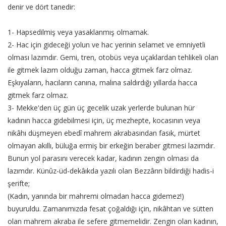
denir ve dört tanedir:
1- Hapsedilmiş veya yasaklanmış olmamak.
2- Hac için gideceği yolun ve hac yerinin selamet ve emniyetli
olması lazımdır. Gemi, tren, otobüs veya uçaklardan tehlikeli olan
ile gitmek lazım olduğu zaman, hacca gitmek farz olmaz.
Eşkıyaların, hacıların canına, malına saldırdığı yıllarda hacca
gitmek farz olmaz.
3- Mekke'den üç gün üç gecelik uzak yerlerde bulunan hür
kadının hacca gidebilmesi için, üç mezhepte, kocasının veya
nikâhı düşmeyen ebedî mahrem akrabasından fasık, mürtet
olmayan akıllı, büluğa ermiş bir erkeğin beraber gitmesi lazımdır.
Bunun yol parasını verecek kadar, kadının zengin olması da
lazımdır. Künûz-üd-dekâıkda yazılı olan Bezzârın bildirdiği hadis-i
şerifte;
(Kadın, yanında bir mahremi olmadan hacca gidemez!)
buyuruldu. Zamanımızda fesat çoğaldığı için, nikâhtan ve sütten
olan mahrem akraba ile sefere gitmemelidir. Zengin olan kadının,