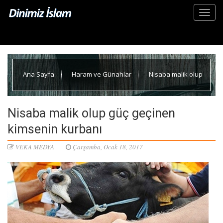
Ana Sayfa
Haram ve Günahlar
Nisaba malik olup
güç geçinen kimsenin kurbanı
Nisaba malik olup güç geçinen
kimsenin kurbanı
VEKA MEDYA
Çarşamba, Ocak 18, 2017