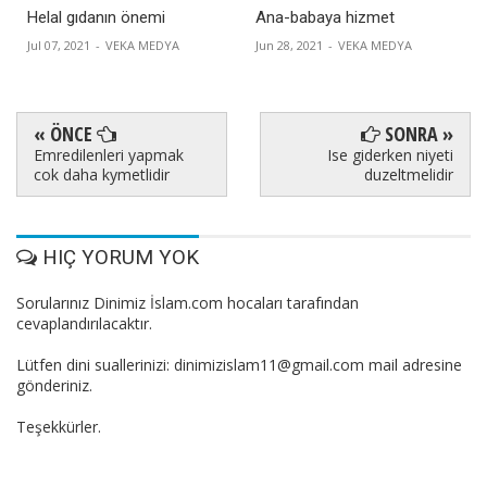
Helal gıdanın önemi
Ana-babaya hizmet
Jul 07, 2021
-
VEKA MEDYA
Jun 28, 2021
-
VEKA MEDYA
« ÖNCE
SONRA »
Emredilenleri yapmak
Ise giderken niyeti
cok daha kymetlidir
duzeltmelidir
HIÇ YORUM YOK
Sorularınız Dinimiz İslam.com hocaları tarafından
cevaplandırılacaktır.
Lütfen dini suallerinizi: dinimizislam11@gmail.com mail adresine
gönderiniz.
Teşekkürler.