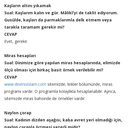
Kaşların altını yıkamak
Sual: Kaşlarım kalın ve gür. Mâlikî'yi de taklit ediyorum.
Gusülde, kaşları da parmaklarımla delk etmem veya
tarakla taramam gerekir mi?
CEVAP
Evet, gerekir.
Miras hesapları
Sual: Dinimize göre yapılan miras hesaplarında, elimizde
ölçü olması için birkaç basit örnek verilebilir mi?
CEVAP
www.dinimizislam.com
sitemizde, linkler bölümünde, miras
programı vardır. O programla kolaylıkla hesaplanabilir. Ayrıca,
sitemizde miras bahsinde de örnekler vardır.
Naylon çorap
Sual: Kadının dizden aşağısı, kaba avret yeri olmadığı için,
naylon çorapla örtmesi yeterli midir?