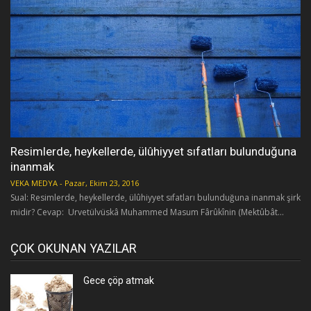
Resimlerde, heykellerde, ülûhiyyet sıfatları bulunduğuna
inanmak
VEKA MEDYA
-
Pazar, Ekim 23, 2016
Sual: Resimlerde, heykellerde, ülûhiyyet sıfatları bulunduğuna inanmak şirk
midir? Cevap: Urvetülvüskâ Muhammed Masum Fârûkînin (Mektûbât...
ÇOK OKUNAN YAZILAR
Gece çöp atmak