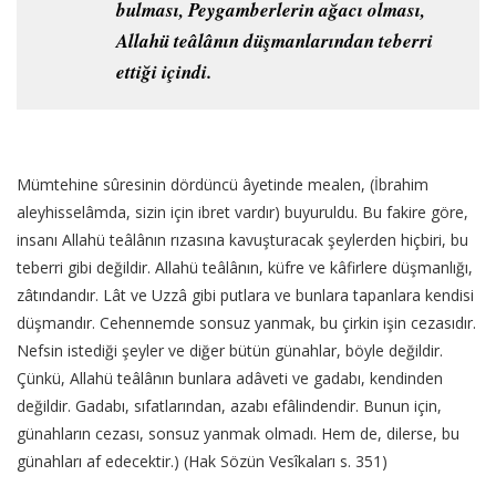
bulması, Peygamberlerin ağacı olması,
Allahü teâlânın düşmanlarından teberri
ettiği içindi.
Mümtehine sûresinin dördüncü âyetinde mealen, (İbrahim
aleyhisselâmda, sizin için ibret vardır) buyuruldu. Bu fakire göre,
insanı Allahü teâlânın rızasına kavuşturacak şeylerden hiçbiri, bu
teberri gibi değildir. Allahü teâlânın, küfre ve kâfirlere düşmanlığı,
zâtındandır. Lât ve Uzzâ gibi putlara ve bunlara tapanlara kendisi
düşmandır. Cehennemde sonsuz yanmak, bu çirkin işin cezasıdır.
Nefsin istediği şeyler ve diğer bütün günahlar, böyle değildir.
Çünkü, Allahü teâlânın bunlara adâveti ve gadabı, kendinden
değildir. Gadabı, sıfatlarından, azabı efâlindendir. Bunun için,
günahların cezası, sonsuz yanmak olmadı. Hem de, dilerse, bu
günahları af edecektir.) (Hak Sözün Vesîkaları s. 351)