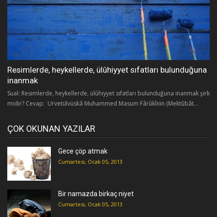
Resimlerde, heykellerde, ülûhiyyet sıfatları bulunduğuna
inanmak
Sual: Resimlerde, heykellerde, ülûhiyyet sıfatları bulunduğuna inanmak şirk
midir? Cevap: Urvetülvüskâ Muhammed Masum Fârûkînin (Mektûbât...
ÇOK OKUNAN YAZILAR
Gece çöp atmak
Cumartesi, Ocak 05, 2013
Bir namazda birkaç niyet
Cumartesi, Ocak 05, 2013