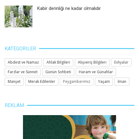
Kabir derinliği ne kadar olmalıdır
KATEGORILER
Abdest ve Namaz
Ahlak Bilgileri
Alışveriş Bilgileri
Evliyalar
Farzlar ve Sünnet
Günün Sohbeti
Haram ve Günahlar
Manşet
Merak Edilenler
Peygamberimiz
Yaşam
İman
REKLAM