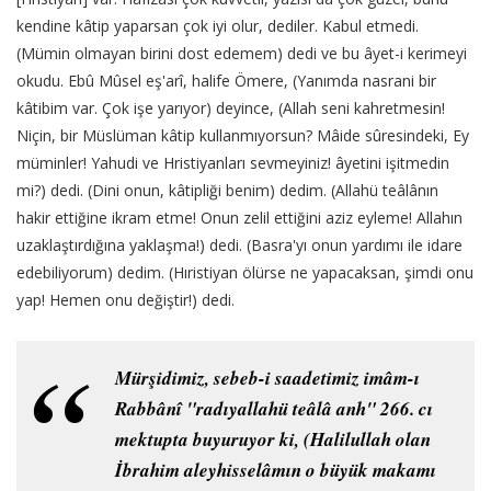
kendine kâtip yaparsan çok iyi olur, dediler. Kabul etmedi.
(Mümin olmayan birini dost edemem) dedi ve bu âyet-i kerimeyi
okudu. Ebû Mûsel eş'arî, halife Ömere, (Yanımda nasrani bir
kâtibim var. Çok işe yarıyor) deyince, (Allah seni kahretmesin!
Niçin, bir Müslüman kâtip kullanmıyorsun? Mâide sûresindeki, Ey
müminler! Yahudi ve Hristiyanları sevmeyiniz! âyetini işitmedin
mi?) dedi. (Dini onun, kâtipliği benim) dedim. (Allahü teâlânın
hakir ettiğine ikram etme! Onun zelil ettiğini aziz eyleme! Allahın
uzaklaştırdığına yaklaşma!) dedi. (Basra'yı onun yardımı ile idare
edebiliyorum) dedim. (Hıristiyan ölürse ne yapacaksan, şimdi onu
yap! Hemen onu değiştir!) dedi.
Mürşidimiz, sebeb-i saadetimiz imâm-ı
Rabbânî "radıyallahü teâlâ anh" 266. cı
mektupta buyuruyor ki, (Halilullah olan
İbrahim aleyhisselâmın o büyük makamı