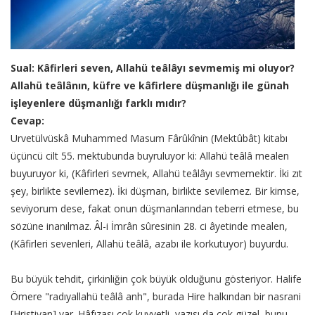
Sual: Kâfirleri seven, Allahü teâlâyı sevmemiş mi oluyor?
Allahü teâlânın, küfre ve kâfirlere düşmanlığı ile günah
işleyenlere düşmanlığı farklı mıdır?
Cevap:
Urvetülvüskâ Muhammed Masum Fârûkînin (Mektûbât) kitabı
üçüncü cilt 55. mektubunda buyruluyor ki: Allahü teâlâ mealen
buyuruyor ki, (Kâfirleri sevmek, Allahü teâlâyı sevmemektir. İki zıt
şey, birlikte sevilemez). İki düşman, birlikte sevilemez. Bir kimse,
seviyorum dese, fakat onun düşmanlarından teberri etmese, bu
sözüne inanılmaz. Âl-i İmrân sûresinin 28. ci âyetinde mealen,
(Kâfirleri sevenleri, Allahü teâlâ, azabı ile korkutuyor) buyurdu.
Bu büyük tehdit, çirkinliğin çok büyük olduğunu gösteriyor. Halife
Ömere "radıyallahü teâlâ anh", burada Hire halkından bir nasrani
[Hristiyan] var. Hâfızası çok kuvvetli, yazısı da çok güzel, bunu