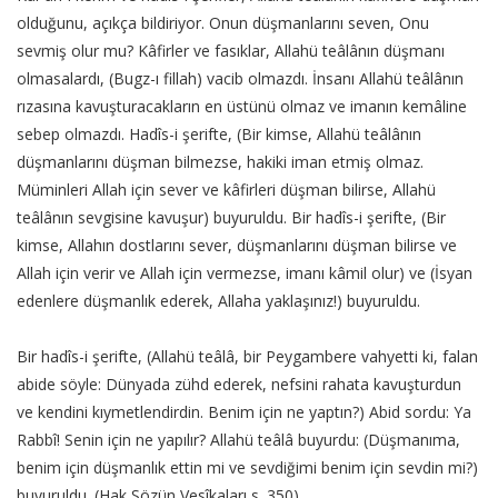
olduğunu, açıkça bildiriyor. Onun düşmanlarını seven, Onu
sevmiş olur mu? Kâfirler ve fasıklar, Allahü teâlânın düşmanı
olmasalardı, (Bugz-ı fillah) vacib olmazdı. İnsanı Allahü teâlânın
rızasına kavuşturacakların en üstünü olmaz ve imanın kemâline
sebep olmazdı. Hadîs-i şerifte, (Bir kimse, Allahü teâlânın
düşmanlarını düşman bilmezse, hakiki iman etmiş olmaz.
Müminleri Allah için sever ve kâfirleri düşman bilirse, Allahü
teâlânın sevgisine kavuşur) buyuruldu. Bir hadîs-i şerifte, (Bir
kimse, Allahın dostlarını sever, düşmanlarını düşman bilirse ve
Allah için verir ve Allah için vermezse, imanı kâmil olur) ve (İsyan
edenlere düşmanlık ederek, Allaha yaklaşınız!) buyuruldu.
Bir hadîs-i şerifte, (Allahü teâlâ, bir Peygambere vahyetti ki, falan
abide söyle: Dünyada zühd ederek, nefsini rahata kavuşturdun
ve kendini kıymetlendirdin. Benim için ne yaptın?) Abid sordu: Ya
Rabbî! Senin için ne yapılır? Allahü teâlâ buyurdu: (Düşmanıma,
benim için düşmanlık ettin mi ve sevdiğimi benim için sevdin mi?)
buyuruldu. (Hak Sözün Vesîkaları s. 350)