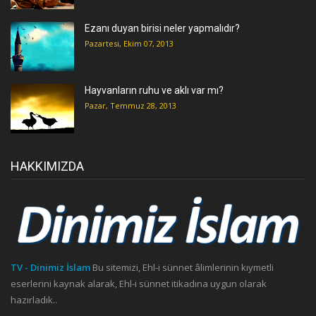
Ezanı duyan birisi neler yapmalıdır?
Pazartesi, Ekim 07, 2013
Hayvanların ruhu ve aklı var mı?
Pazar, Temmuz 28, 2013
HAKKIMIZDA
TV - Dinimiz İslam
Bu sitemizi, Ehl-i sünnet âlimlerinin kıymetli
eserlerini kaynak alarak, Ehl-i sünnet itikadına uygun olarak
hazırladık..