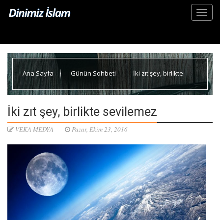
Ana Sayfa
Günün Sohbeti
İki zıt şey, birlikte
sevilemez
İki zıt şey, birlikte sevilemez
VEKA MEDYA
Pazar, Ekim 23, 2016