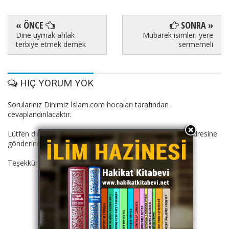
« ÖNCE
SONRA »
Dine uymak ahlak
Mubarek isimleri yere
terbiye etmek demek
sermemeli
HIÇ YORUM YOK
Sorularınız Dinimiz İslam.com hocaları tarafından
cevaplandırılacaktır.
Lütfen dini suallerinizi: dinimizislam11@gmail.com mail adresine
gönderiniz.
Teşekkürler.