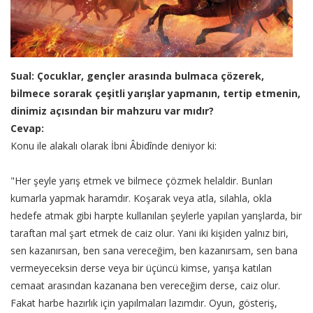
Sual: Çocuklar, gençler arasında bulmaca çözerek,
bilmece sorarak çeşitli yarışlar yapmanın, tertip etmenin,
dinimiz açısından bir mahzuru var mıdır?
Cevap:
Konu ile alakalı olarak İbni Âbidînde deniyor ki:
"Her şeyle yarış etmek ve bilmece çözmek helaldir. Bunları
kumarla yapmak haramdır. Koşarak veya atla, silahla, okla
hedefe atmak gibi harpte kullanılan şeylerle yapılan yarışlarda, bir
taraftan mal şart etmek de caiz olur. Yani iki kişiden yalnız biri,
sen kazanırsan, ben sana vereceğim, ben kazanırsam, sen bana
vermeyeceksin derse veya bir üçüncü kimse, yarışa katılan
cemaat arasından kazanana ben vereceğim derse, caiz olur.
Fakat harbe hazırlık için yapılmaları lazımdır. Oyun, gösteriş,