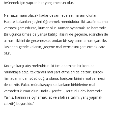
övünmek için yapılan her yarış mekruh olur.
Namaza mani olacak kadar devam ederse, haram olurlar.
Harpte kullanılan şeyleri öğrenmek mendubdur. İki tarafın da mal
vermesi şart edilirse, kumar olur. Kumar oynamak ise haramdır.
Bir üçüncü kimse de yarışa katılıp, ikisini de geçerse, ikisinden de
alması, ikisini de geçemezse, ondan bir şey alınmaması şartı ile,
ikisinden geride kalanın, geçene mal vermesini şart etmek caiz
olur.
Kıbleye karşı atış mekruhtur. İki ilim adamının bir konuda
münakaşa edip, tek taraflı mal şart etmeleri de caizdir. Birçok
ilim adamından sözü doğru olana, hariçten birinin mal vermesi
de caizdir. Fakat münakaşaya katılanların birbirlerine mal
vermeleri kumar olur. Hadis-i şerifte; (Her türlü lehv haramdır.
Yalnız, hanımı ile oynamak, at ve silah ile talim, yarış yapmak
caizdir) buyuruldu."