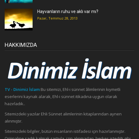
Hayvanların ruhu ve aklı var mı?
Pazar, Temmuz 28, 2013
HAKKIMIZDA
TV - Dinimiz İslam
Bu sitemizi, Ehl-i sünnet âlimlerinin kıymetli
eserlerini kaynak alarak, Ehl-i sünnet itikadına uygun olarak
hazırladık..
Sitemizdeki yazılar Ehli Sünnet alimlerinin kitaplarından aynen
alınmıştır.
Sitemizdeki bilgiler, bütün insanların istifadesi için hazırlanmıştır.
Orijinaline sadık kalmak şartıyla, izin alınmadan, herkes istediği gibi