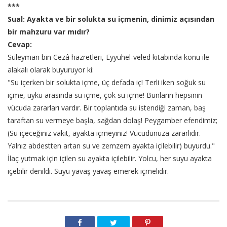
***
Sual: Ayakta ve bir solukta su içmenin, dinimiz açısından
bir mahzuru var mıdır?
Cevap:
Süleyman bin Cezâ hazretleri, Eyyühel-veled kitabında konu ile
alakalı olarak buyuruyor ki:
"Su içerken bir solukta içme, üç defada iç! Terli iken soğuk su
içme, uyku arasında su içme, çok su içme! Bunların hepsinin
vücuda zararları vardır. Bir toplantıda su istendiği zaman, baş
taraftan su vermeye başla, sağdan dolaş! Peygamber efendimiz;
(Su içeceğiniz vakit, ayakta içmeyiniz! Vücudunuza zararlıdır.
Yalnız abdestten artan su ve zemzem ayakta içilebilir) buyurdu."
İlaç yutmak için içilen su ayakta içilebilir. Yolcu, her suyu ayakta
içebilir denildi. Suyu yavaş yavaş emerek içmelidir.