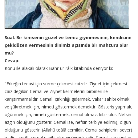
Sual: Bir kimsenin güzel ve temiz giyinmesinin, kendisine
çekidüzen vermesinin dinimiz açısında bir mahzuru olur
mu?
Cevap:
Konu ile alakalı olarak Bahr-ür-râık kitabında deniyor ki:
"Erkeğin tedavi için sürme çekmesi caizdir. Ziynet için çekmesi
caiz değildir. Cemal ve Ziynet kelimelerini birbirleri ile
karıştırmamalıdır. Cemal, çirkinliği gidermek, vakar sahibi olmak
ve şükretmek için, nimeti göstermek demektir. Gösteriş yapmak,
öğünmek için, nimeti göstermek, cemal olmaz, kibir olur. Nefsin
azgın olduğunu gösterir. Cemal ise, nefsin terbiye edilmiş, olgun
olduğunu gösterir. (Allahü teâlâ cemildir. Cemal sahiplerini sever)
hadis-i şerifi, cemal sahibi olmayı övmektedir. Cemal için yapılan