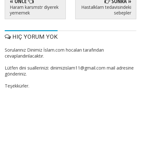
« ÖNCE
SONRA »
Haram karsmstr diyerek
Hastalklarn tedavisindeki
yememek
sebepler
HIÇ YORUM YOK
Sorularınız Dinimiz İslam.com hocaları tarafından
cevaplandırılacaktır.
Lütfen dini suallerinizi: dinimizislam11@gmail.com mail adresine
gönderiniz.
Teşekkürler.