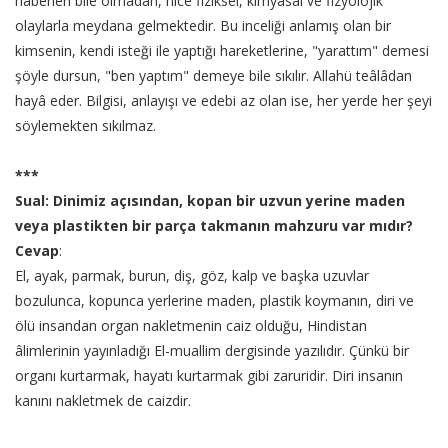
haberleri bile olmadan, nice fiziksel, kimyasal ve fizyolojik
olaylarla meydana gelmektedir. Bu inceliği anlamış olan bir
kimsenin, kendi isteği ile yaptığı hareketlerine, "yarattım" demesi
şöyle dursun, "ben yaptım" demeye bile sıkılır. Allahü teâlâdan
hayâ eder. Bilgisi, anlayışı ve edebi az olan ise, her yerde her şeyi
söylemekten sıkılmaz.
***
Sual: Dinimiz açısından, kopan bir uzvun yerine maden
veya plastikten bir parça takmanın mahzuru var mıdır?
Cevap
:
El, ayak, parmak, burun, diş, göz, kalp ve başka uzuvlar
bozulunca, kopunca yerlerine maden, plastik koymanın, diri ve
ölü insandan organ nakletmenin caiz olduğu, Hindistan
âlimlerinin yayınladığı El-muallim dergisinde yazılıdır. Çünkü bir
organı kurtarmak, hayatı kurtarmak gibi zaruridir. Diri insanın
kanını nakletmek de caizdir.