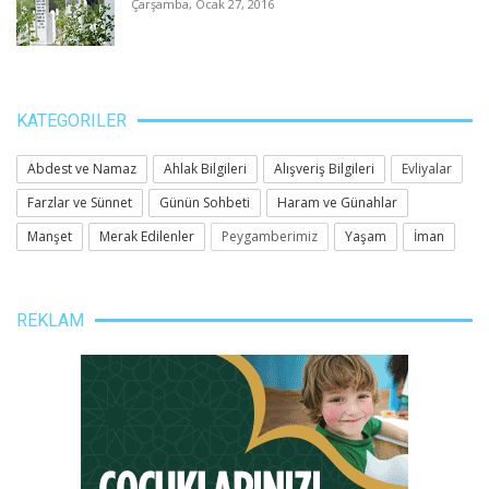
Çarşamba, Ocak 27, 2016
KATEGORILER
Abdest ve Namaz
Ahlak Bilgileri
Alışveriş Bilgileri
Evliyalar
Farzlar ve Sünnet
Günün Sohbeti
Haram ve Günahlar
Manşet
Merak Edilenler
Peygamberimiz
Yaşam
İman
REKLAM