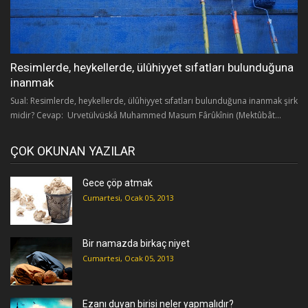
Resimlerde, heykellerde, ülûhiyyet sıfatları bulunduğuna
inanmak
Sual: Resimlerde, heykellerde, ülûhiyyet sıfatları bulunduğuna inanmak şirk
midir? Cevap: Urvetülvüskâ Muhammed Masum Fârûkînin (Mektûbât...
ÇOK OKUNAN YAZILAR
Gece çöp atmak
Cumartesi, Ocak 05, 2013
Bir namazda birkaç niyet
Cumartesi, Ocak 05, 2013
Ezanı duyan birisi neler yapmalıdır?