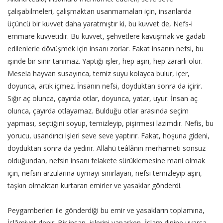
çalışabilmeleri, çalışmaktan usanmamaları için, insanlarda
üçüncü bir kuvvet daha yaratmıştır ki, bu kuvvet de, Nefs-i
emmare kuvvetidir. Bu kuvvet, şehvetlere kavuşmak ve gadab
edilenlerle dövüşmek için insanı zorlar. Fakat insanın nefsi, bu
işinde bir sınır tanımaz. Yaptığı işler, hep aşırı, hep zararlı olur.
Mesela hayvan susayınca, temiz suyu kolayca bulur, içer,
doyunca, artık içmez. İnsanın nefsi, doyduktan sonra da içirir.
Sığır aç olunca, çayırda otlar, doyunca, yatar, uyur. İnsan aç
olunca, çayırda otlayamaz. Bulduğu otlar arasında seçim
yapması, seçtiğini soyup, temizleyip, pişirmesi lazımdır. Nefis, bu
yorucu, usandırıcı işleri seve seve yaptırır. Fakat, hoşuna gideni,
doyduktan sonra da yedirir. Allahü teâlânın merhameti sonsuz
olduğundan, nefsin insanı felakete sürüklemesine mani olmak
için, nefsin arzularına uymayı sınırlayan, nefsi temizleyip aşırı,
taşkın olmaktan kurtaran emirler ve yasaklar gönderdi.
Peygamberleri ile gönderdiği bu emir ve yasakların toplamına,
İslâmiyet denir. Bir insan, işlerini yaparken, İslam dinine uyarsa,