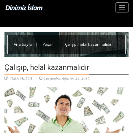
Ana Sayfa
Yaşam
Çalışıp, helal kazanmalıdır
Çalışıp, helal kazanmalıdır
VEKA MEDYA
Çarşamba, Ağustos 24, 2016