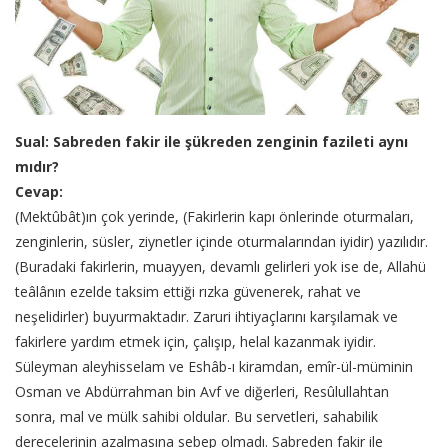
Sual: Sabreden fakir ile şükreden zenginin fazileti aynı
mıdır?
Cevap:
(Mektûbât)ın çok yerinde, (Fakirlerin kapı önlerinde oturmaları,
zenginlerin, süsler, ziynetler içinde oturmalarından iyidir) yazılıdır.
(Buradaki fakirlerin, muayyen, devamlı gelirleri yok ise de, Allahü
teâlânın ezelde taksim ettiği rızka güvenerek, rahat ve
neşelidirler) buyurmaktadır. Zaruri ihtiyaçlarını karşılamak ve
fakirlere yardım etmek için, çalışıp, helal kazanmak iyidir.
Süleyman aleyhisselam ve Eshâb-ı kiramdan, emîr-ül-müminin
Osman ve Abdürrahman bin Avf ve diğerleri, Resûlullahtan
sonra, mal ve mülk sahibi oldular. Bu servetleri, sahabilik
derecelerinin azalmasına sebep olmadı. Sabreden fakir ile