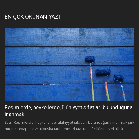
EN ÇOK OKUNAN YAZI
Resimlerde, heykellerde, ülûhiyyet sıfatları bulunduğuna
inanmak
Sual: Resimlerde, heykellerde, ülûhiyyet sıfatları bulunduğuna inanmak şirk
midir? Cevap: Urvetülvüskâ Muhammed Masum Fârûkînin (Mektûbât...