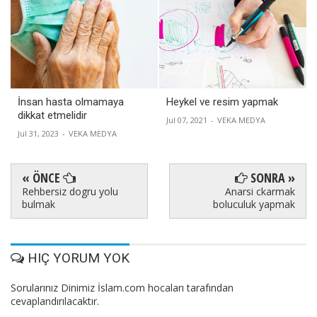
İnsan hasta olmamaya
Heykel ve resim yapmak
dikkat etmelidir
Jul 07, 2021
-
VEKA MEDYA
Jul 31, 2023
-
VEKA MEDYA
« ÖNCE
SONRA »
Rehbersiz dogru yolu
Anarsi ckarmak
bulmak
boluculuk yapmak
HIÇ YORUM YOK
Sorularınız Dinimiz İslam.com hocaları tarafından
cevaplandırılacaktır.