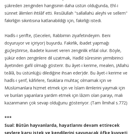
şükreden zenginden hangisinin daha üstün olduğunda, Ehl-i
sünnet âlimleri ihtilâf etti. Resûlullah "sallallahü aleyhi ve sellem"
fakirliğin sıkıntısına katlanabildiği için, fakirliği istedi.
Hadîs-i şerifte, (Geceleri, Rabbimin ziyafetindeyim. Beni
doyuruyor ve içiriyor) buyurdu. Fakirlik, ibadet yapmağı
güçleştirirse, ibadete kuvvet veren zenginlik efdal olur. Böyle,
şükür eden zenginlere dil uzatmak, Hadîd sûresinin yirmibirinci
âyetinden gafil olmağı gösterir. Bu âyet-i kerime, mealen, (Allahü
teâlâ, bu üstünlüğü dilediğine ihsan eder)dir. Bu âyet-i kerime ve
hadîs-i şerif, kâfirlere, fasıklara muhtaç olmamak için ve
Müslümanlara hizmet etmek için ve İslam ilimlerini yaymak için
ve bunları yapanlara yardım etmek için lâzım olan parayı, malı
kazanmanın çok sevap olduğunu gösteriyor. (Tam İlmihal s.772)
***
Sual: Bütün hayvanlarda, hayatlarını devam ettirecek
şeylere karşı istek ve kendilerini savunacak öfke kuvveti