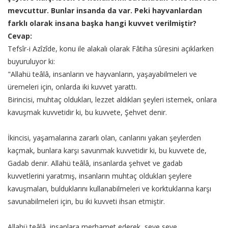
mevcuttur. Bunlar insanda da var. Peki hayvanlardan
farklı olarak insana başka hangi kuvvet verilmiştir?
Cevap:
Tefsîr-i Azîzîde, konu ile alakalı olarak Fâtiha sûresini açıklarken
buyuruluyor ki:
"Allahü teâlâ, insanların ve hayvanların, yaşayabilmeleri ve
üremeleri için, onlarda iki kuvvet yarattı.
Birincisi, muhtaç oldukları, lezzet aldıkları şeyleri istemek, onlara
kavuşmak kuvvetidir ki, bu kuvvete, Şehvet denir.
İkincisi, yaşamalarına zararlı olan, canlarını yakan şeylerden
kaçmak, bunlara karşı savunmak kuvvetidir ki, bu kuvvete de,
Gadab denir. Allahü teâlâ, insanlarda şehvet ve gadab
kuvvetlerini yaratmış, insanların muhtaç oldukları şeylere
kavuşmaları, bulduklarını kullanabilmeleri ve korktuklarına karşı
savunabilmeleri için, bu iki kuvveti ihsan etmiştir.
Allahü teâlâ, insanlara merhamet ederek, seve seve