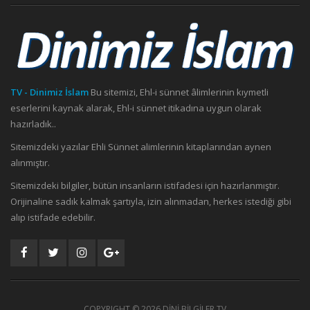
TV - Dinimiz İslam
Bu sitemizi, Ehl-i sünnet âlimlerinin kıymetli
eserlerini kaynak alarak, Ehl-i sünnet itikadına uygun olarak
hazırladık..
Sitemizdeki yazılar Ehli Sünnet alimlerinin kitaplarından aynen
alınmıştır.
Sitemizdeki bilgiler, bütün insanların istifadesi için hazırlanmıştır.
Orijinaline sadık kalmak şartıyla, izin alınmadan, herkes istediği gibi
alıp istifade edebilir.
COPYRIGHT ©
2026 DİNİ BİLGİLER TV