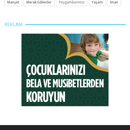
Manşet
Merak Edilenler
Peygamberimiz
Yaşam
İman
REKLAM