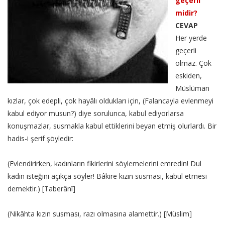
geçerli
midir?
CEVAP
Her yerde
geçerli
olmaz. Çok
eskiden,
Müslüman
kızlar, çok edepli, çok hayâlı oldukları için, (Falancayla evlenmeyi
kabul ediyor musun?) diye sorulunca, kabul ediyorlarsa
konuşmazlar, susmakla kabul ettiklerini beyan etmiş olurlardı. Bir
hadis-i şerif şöyledir:
(Evlendirirken, kadınların fikirlerini söylemelerini emredin! Dul
kadın isteğini açıkça söyler! Bâkire kızın susması, kabul etmesi
demektir.) [Taberânî]
(Nikâhta kızın susması, razı olmasına alamettir.) [Müslim]