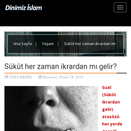
Ana Sayfa
Yaşam
Sükût her zaman ikrardan mı
gelir?
Sükût her zaman ikrardan mı gelir?
VEKA MEDYA
Pazartesi, Nisan 18, 2016
Sual:
(Sükût
ikrardan
gelir)
atasözü
her yerde