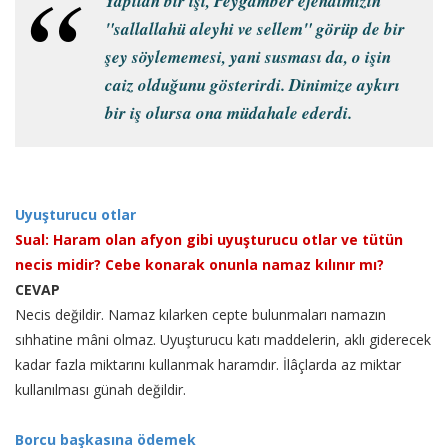
Yapılan bir işi, Peygamber efendimizin
"sallallahü aleyhi ve sellem" görüp de bir
şey söylememesi, yani susması da, o işin
caiz olduğunu gösterirdi. Dinimize aykırı
bir iş olursa ona müdahale ederdi.
Uyuşturucu otlar
Sual: Haram olan afyon gibi uyuşturucu otlar ve tütün
necis midir? Cebe konarak onunla namaz kılınır mı?
CEVAP
Necis değildir. Namaz kılarken cepte bulunmaları namazın
sıhhatine mâni olmaz. Uyuşturucu katı maddelerin, aklı giderecek
kadar fazla miktarını kullanmak haramdır. İlâçlarda az miktar
kullanılması günah değildir.
Borcu başkasına ödemek