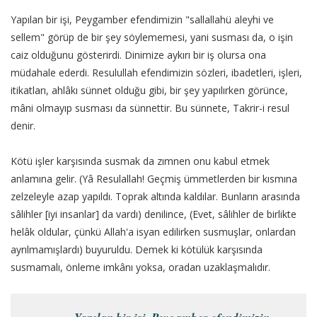
Yapılan bir işi, Peygamber efendimizin "sallallahü aleyhi ve
sellem" görüp de bir şey söylememesi, yani susması da, o işin
caiz olduğunu gösterirdi. Dinimize aykırı bir iş olursa ona
müdahale ederdi. Resulullah efendimizin sözleri, ibadetleri, işleri,
itikatları, ahlâkı sünnet olduğu gibi, bir şey yapılırken görünce,
mâni olmayıp susması da sünnettir. Bu sünnete, Takrir-i resul
denir.
Kötü işler karşısında susmak da zımnen onu kabul etmek
anlamına gelir. (Yâ Resulallah! Geçmiş ümmetlerden bir kısmına
zelzeleyle azap yapıldı. Toprak altında kaldılar. Bunların arasında
sâlihler [iyi insanlar] da vardı) denilince, (Evet, sâlihler de birlikte
helâk oldular, çünkü Allah'a isyan edilirken susmuşlar, onlardan
ayrılmamışlardı) buyuruldu. Demek ki kötülük karşısında
susmamalı, önleme imkânı yoksa, oradan uzaklaşmalıdır.