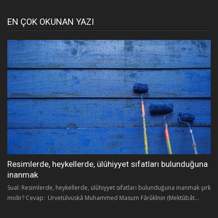
EN ÇOK OKUNAN YAZI
Resimlerde, heykellerde, ülûhiyyet sıfatları bulunduğuna
inanmak
Sual: Resimlerde, heykellerde, ülûhiyyet sıfatları bulunduğuna inanmak şirk
midir? Cevap: Urvetülvüskâ Muhammed Masum Fârûkînin (Mektûbât...