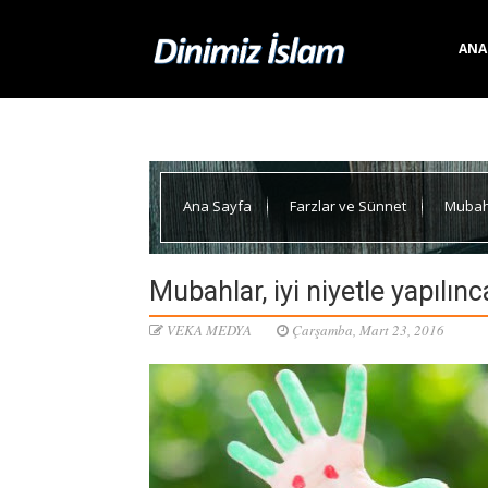
ANA
Ana Sayfa
Farzlar ve Sünnet
Mubahla
Mubahlar, iyi niyetle yapılınc
VEKA MEDYA
Çarşamba, Mart 23, 2016