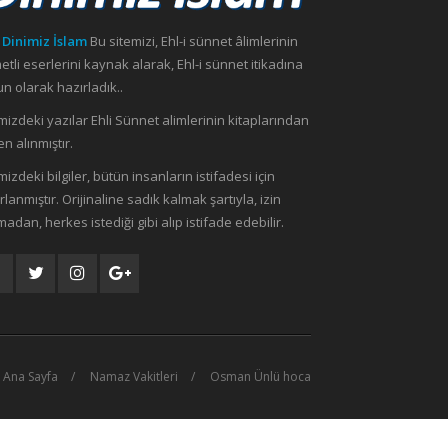
 Dinimiz İslam
Bu sitemizi, Ehl-i sünnet âlimlerinin
etli eserlerini kaynak alarak, Ehl-i sünnet itikadına
n olarak hazırladık..
mizdeki yazılar Ehli Sünnet alimlerinin kitaplarından
n alınmıştır.
mizdeki bilgiler, bütün insanların istifadesi için
rlanmıştır. Orijinaline sadık kalmak şartıyla, izin
madan, herkes istediği gibi alıp istifade edebilir.
Ana Sayfa
Namaz Vakitleri
Osman Ünlü hoca