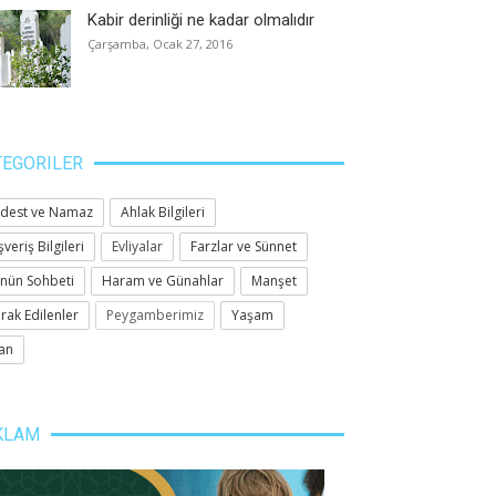
Kabir derinliği ne kadar olmalıdır
Çarşamba, Ocak 27, 2016
TEGORILER
dest ve Namaz
Ahlak Bilgileri
şveriş Bilgileri
Evliyalar
Farzlar ve Sünnet
nün Sohbeti
Haram ve Günahlar
Manşet
rak Edilenler
Peygamberimiz
Yaşam
an
KLAM