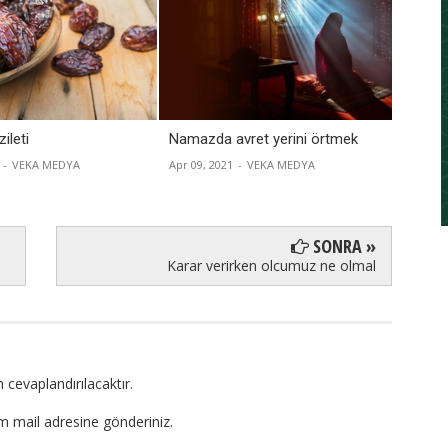
ileti
Namazda avret yerini örtmek
İbadet
etmek
-
VEKA MEDYA
Apr 09, 2021
-
VEKA MEDYA
Feb 21, 
SONRA »
Karar verirken olcumuz ne olmal
 cevaplandırılacaktır.
om mail adresine gönderiniz.