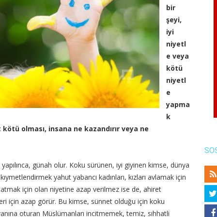
bir
şeyi,
iyi
niyetl
e veya
kötü
niyetl
e
yapma
k
ut kötü olması, insana ne kazandırır veya ne
SO
e yapılınca, günah olur. Koku sürünen, iyi giyinen kimse, dünya
ıymetlendirmek yahut yabancı kadınları, kızları avlamak için
 tatmak için olan niyetine azap verilmez ise de, ahiret
eri için azap görür. Bu kimse, sünnet olduğu için koku
e yanına oturan Müslümanları incitmemek, temiz, sıhhatli