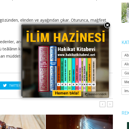
gözünden, elinden ve ayağından çıkar. Oturunca, mağfiret
 edenler, ancak müminlerdir. Mümin gündüz abdestli olmalı,
KA
 teâlânın korumasında olur. Abdestli iken yiyip, içenin
Ab
arı müddetçe, onun için istiğfar ederler.)
Alı
Gü
Me
TWITTER
PINTEREST
İm
RE