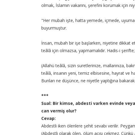
olmak, İslamın vakarını, şerefini korumak için niye
"Her mubah işte, hatta yemede, içmede, uyumada
buyurmuştur.
İnsan, mubah bir işe başlarken, niyetine dikkat etme
teâlâ için olmazsa, yapmamalıdır. Hadis-i şerifte;
(Allahü teâlâ, sizin suretlerinize, mallarınıza, b
teâlâ, insanın yeni, temiz elbisesine, hayrat ve
Bunları ne düşünce, ne niyetle yaptığına bakarak
***
Sual: Bir kimse, abdesti varken evinde veya 
can vermiş olur?
Cevap:
Abdestli iken ölenlere şehit sevabı verilir. Peyg
(Abdestli olarak ölen, ölüm acısı çekmez. Çünkü