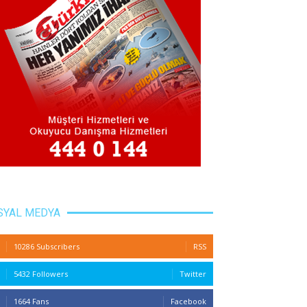
SYAL MEDYA
10286 Subscribers
RSS
5432 Followers
Twitter
1664 Fans
Facebook