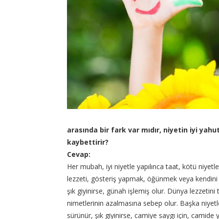
arasında bir fark var mıdır, niyetin iyi yah
kaybettirir?
Cevap:
Her mubah, iyi niyetle yapılınca taat, kötü niyetl
lezzeti, gösteriş yapmak, öğünmek veya kendini k
şık giyinirse, günah işlemiş olur. Dünya lezzetini
nimetlerinin azalmasına sebep olur. Başka niyetl
sürünür, şık giyinirse, camiye saygı için, camid