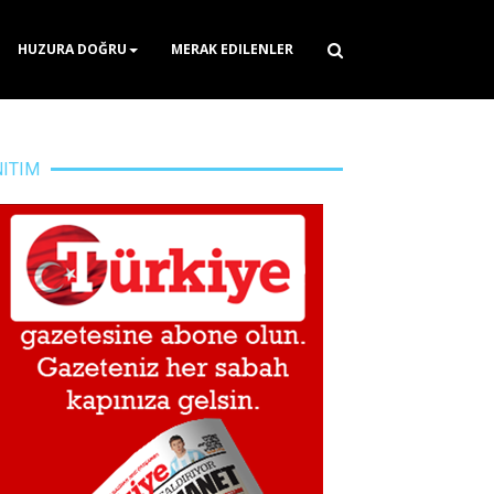
HUZURA DOĞRU
MERAK EDILENLER
NITIM