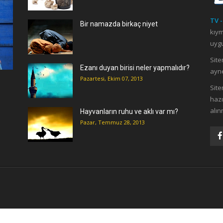
TV -
Bir namazda birkaç niyet
kıym
uygu
Site
Ezanı duyan birisi neler yapmalıdır?
ayne
Pazartesi, Ekim 07, 2013
ı
Site
hazı
alın
Hayvanların ruhu ve aklı var mı?
Pazar, Temmuz 28, 2013