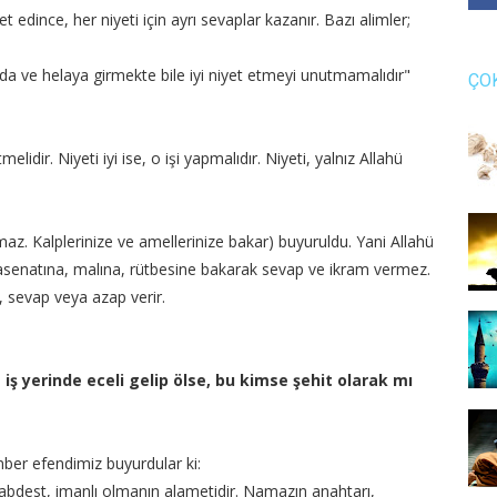
t edince, her niyeti için ayrı sevaplar kazanır. Bazı alimler;
 ve helaya girmekte bile iyi niyet etmeyi unutmamalıdır"
ÇO
lidir. Niyeti iyi ise, o işi yapmalıdır. Niyeti, yalnız Allahü
akmaz. Kalplerinize ve amellerinize bakar) buyuruldu. Yani Allahü
 hasenatına, malına, rütbesine bakarak sevap ve ikram vermez.
, sevap veya azap verir.
iş yerinde eceli gelip ölse, bu kimse şehit olarak mı
amber efendimiz buyurdular ki:
 abdest, imanlı olmanın alametidir. Namazın anahtarı,