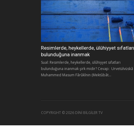
Resimlerde, heykellerde, ülûhiyyet sıfatlar
bulunduğuna inanmak
Sual: Resimlerde, heykellerde, ülûhiyyet sıfatları
bulunduğuna inanmak şirk midir? Cevap: Urvetülvüskâ
Muhammed Masum Fârûkînin (Mektûbât...
COPYRIGHT ©
2026 DİNİ BİLGİLER TV