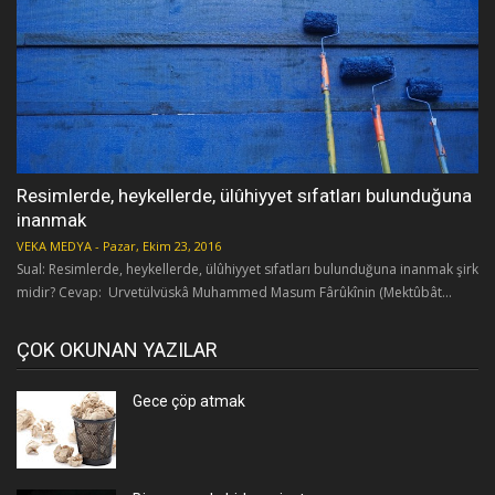
Resimlerde, heykellerde, ülûhiyyet sıfatları bulunduğuna
inanmak
VEKA MEDYA
-
Pazar, Ekim 23, 2016
Sual: Resimlerde, heykellerde, ülûhiyyet sıfatları bulunduğuna inanmak şirk
midir? Cevap: Urvetülvüskâ Muhammed Masum Fârûkînin (Mektûbât...
ÇOK OKUNAN YAZILAR
Gece çöp atmak