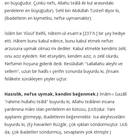
en büyüğüdür. Çünkü nefs, Allahü teâlâ ile kul arasındaki
perdelerin en büyüğüdür). Sehl bin Abdüllah Tüsterî diyor ki,
(İbadetlerin en kıymetlisi, nefse uymamaktır).
İslâm bin Yûsüf Belhî, Hâtem-ül-esam'a [237 h.] bir şey hediye
etti. Hâtem bunu kabul edince, bunu kabul etmek nefsin
arzusuna uymak olmaz mı dediler. Kabul etmekle kendimi zelil,
onu aziz eyledim. Ret etseydim, kendim aziz, o zelil olurdu.
Nefsimin hoşuna giderdi dedi. Resûlullah "sallallahü aleyhi ve
sellem", uzun bir hadîs-i şerifin sonunda buyurdu ki, (İnsanı
felâkete sürükleyen şeyler üçtür:
Hasislik, nefse uymak, kendini beğenmek.)
İmâm-ı Gazâlî
"rahime-hullahü teâlâ" buyurdu ki, Allahü teâlânın insana
yardımına mâni olan perdelerin en kötüsü, (Ucb)dur. Yani
ayıplarını görmeyip, ibadetlerini beğenmektir. İsa aleyhisselâm
buyurdu ki, (Ey havariler! Rüzgâr, çok ışıkları söndürmüştür. Ucb
da, çok ibadetleri söndürmüş, sevaplarını yok etmiştir.)