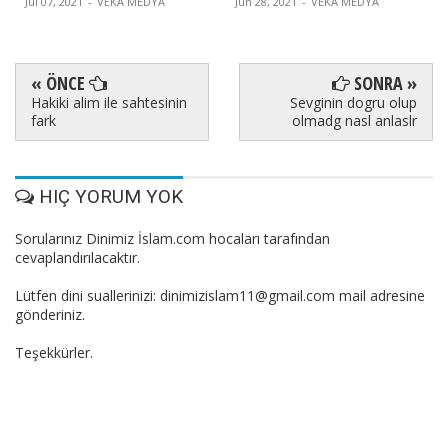
Jul 07, 2021
-
VEKA MEDYA
Jun 28, 2021
-
VEKA MEDYA
« ÖNCE
SONRA »
Hakiki alim ile sahtesinin
Sevginin dogru olup
fark
olmadg nasl anlaslr
HIÇ YORUM YOK
Sorularınız Dinimiz İslam.com hocaları tarafından
cevaplandırılacaktır.
Lütfen dini suallerinizi: dinimizislam11@gmail.com mail adresine
gönderiniz.
Teşekkürler.