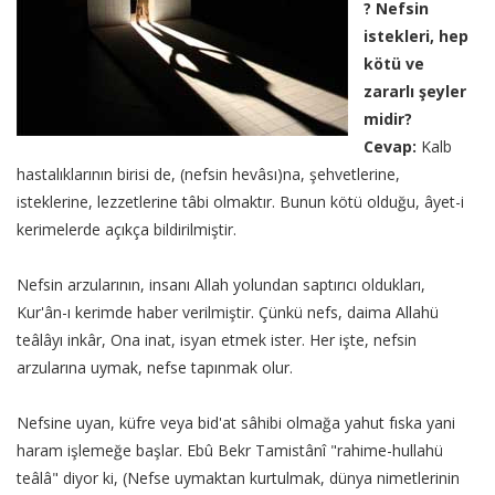
? Nefsin
istekleri, hep
kötü ve
zararlı şeyler
midir?
Cevap:
Kalb
hastalıklarının birisi de, (nefsin hevâsı)na, şehvetlerine,
isteklerine, lezzetlerine tâbi olmaktır. Bunun kötü olduğu, âyet-i
kerimelerde açıkça bildirilmiştir.
Nefsin arzularının, insanı Allah yolundan saptırıcı oldukları,
Kur'ân-ı kerimde haber verilmiştir. Çünkü nefs, daima Allahü
teâlâyı inkâr, Ona inat, isyan etmek ister. Her işte, nefsin
arzularına uymak, nefse tapınmak olur.
Nefsine uyan, küfre veya bid'at sâhibi olmağa yahut fıska yani
haram işlemeğe başlar. Ebû Bekr Tamistânî "rahime-hullahü
teâlâ" diyor ki, (Nefse uymaktan kurtulmak, dünya nimetlerinin