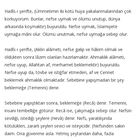
Hadîs-i şerifte, (Ümmetimin iki kötü huya yakalanmalarından çok
korkuyorum. Bunlar, nefse uymak ve ölümü unutup, dünya
arkasında koşmaktır) buyuruldu. Nefse uymak, İslamiyete
uymağa mâni olur. Ölümü unutmak, nefse uymağa sebep olur.
Hadîs-i şerifte, (Aklın alâmeti, nefse galip ve hâkim olmak ve
öldükten sonra lâzım olanları hazırlamaktır. Ahmaklık alâmeti,
nefse uyup, Allahtan af, merhamet beklemektir) buyuruldu.
Nefse uyup da, tövbe ve istiğfar etmeden, af ve Cennet
beklemek ahmaklık olmaktadır. Sebebine yapışmadan bir şey
beklemeğe (Temenni) denir.
Sebebine yapıştıktan sonra, beklemeğe (Recâ) denir. Temenni,
insanı tembelliğe götürür. Recâ ise, çalışmağa sebep olur. Nefsin
sevdiği, istediği şeylere (Hevâ) denir. Nefs, yaratılışında
kötülükleri, zararlı şeyleri sevici ve isteyicidir. (Nefsinden sakın
daim. Ona güvenme asla. Yetmiş şeytandan daha, fazla