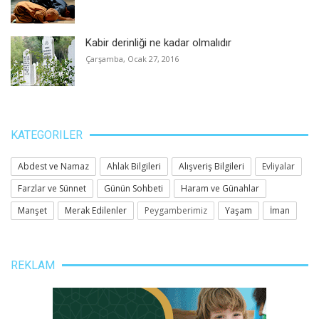
Kabir derinliği ne kadar olmalıdır
Çarşamba, Ocak 27, 2016
KATEGORILER
Abdest ve Namaz
Ahlak Bilgileri
Alışveriş Bilgileri
Evliyalar
Farzlar ve Sünnet
Günün Sohbeti
Haram ve Günahlar
Manşet
Merak Edilenler
Peygamberimiz
Yaşam
İman
REKLAM