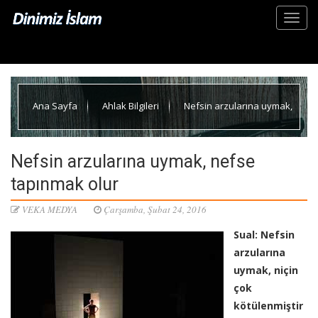
Ana Sayfa
Ahlak Bilgileri
Nefsin arzularına uymak,
nefse tapınmak olur
Nefsin arzularına uymak, nefse
tapınmak olur
VEKA MEDYA
Çarşamba, Şubat 24, 2016
Sual: Nefsin
arzularına
uymak, niçin
çok
kötülenmiştir